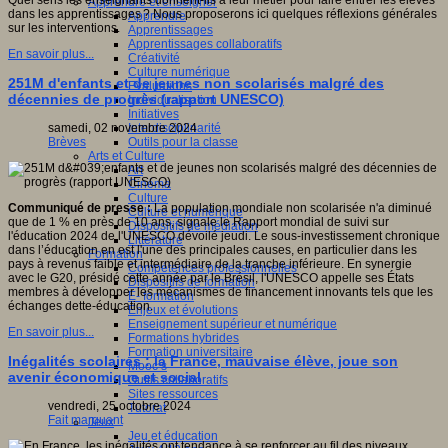
Quel sens les enseignants donnent-ils à leur métier pour faire entrer les élèves
Apprendre et enseigner
dans les apprentissages ? Nous proposerons ici quelques réflexions générales
Apprendre
sur les interventions.
Apprentissages
Apprentissages collaboratifs
En savoir plus...
Créativité
Culture numérique
251M d'enfants et de jeunes non scolarisés malgré des
Evaluations
décennies de progrès (rapport UNESCO)
Individualisation
Initiatives
Interdisciplinarité
samedi, 02 novembre 2024
Outils pour la classe
Brèves
Arts et Culture
Art
Cinéma
Culture
Communiqué de presse :
La population mondiale non scolarisée n'a diminué
Culture et numérique
que de 1 % en près de 10 ans, signale le Rapport mondial de suivi sur
Dispositifs de médiation
l'éducation 2024 de l'UNESCO dévoilé jeudi. Le sous-investissement chronique
Littérature
dans l’éducation en est l'une des principales causes, en particulier dans les
Formation
pays à revenus faible et intermédiaire de la tranche inférieure. En synergie
Compétences professionnelles
avec le G20, présidé cette année par le Brésil, l'UNESCO appelle ses États
Dispositifs de formation
membres à développer les mécanismes de financement innovants tels que les
E- formation
échanges dette-éducation.
Enjeux et évolutions
Enseignement supérieur et numérique
En savoir plus...
Formations hybrides
Formation universitaire
Inégalités scolaires : la France, mauvaise élève, joue son
Mooc’s
avenir économique et social
Outils collaboratifs
Sites ressources
vendredi, 25 octobre 2024
Tutorat
Fait marquant
Jeux
Jeu et éducation