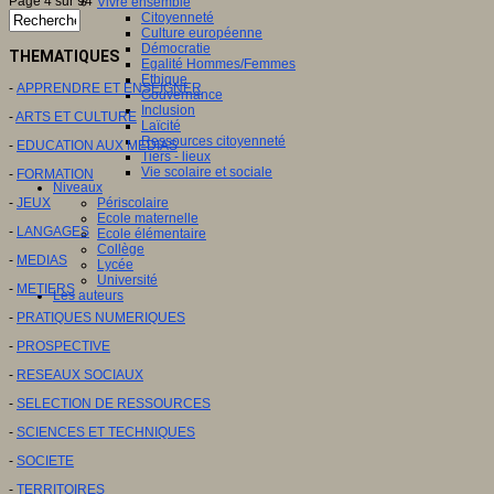
Page 4 sur 94
Vivre ensemble
Citoyenneté
Culture européenne
Démocratie
THEMATIQUES
Egalité Hommes/Femmes
Ethique
-
APPRENDRE ET ENSEIGNER
Gouvernance
Inclusion
-
ARTS ET CULTURE
Laïcité
Ressources citoyenneté
-
EDUCATION AUX MEDIAS
Tiers - lieux
Vie scolaire et sociale
-
FORMATION
Niveaux
-
JEUX
Périscolaire
Ecole maternelle
-
LANGAGES
Ecole élémentaire
Collège
-
MEDIAS
Lycée
Université
-
METIERS
Les auteurs
-
PRATIQUES NUMERIQUES
-
PROSPECTIVE
-
RESEAUX SOCIAUX
-
SELECTION DE RESSOURCES
-
SCIENCES ET TECHNIQUES
-
SOCIETE
-
TERRITOIRES