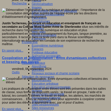
jeudi, 12 septembre 2024
Fablab
Recherche
Géolocalisation
Images
Les mondes virtuels en éducation
Pratiques collaboratives
Podcasting
Smartphones
Justin Tachereau, doctorant en éducation et enseignant de français au
Tableaux numériques
secondaire au Collège Mont-Sainte-Anne de Sherbrooke
situe ses intérêts de
Tablettes
recherche dans l’intégration du numérique en éducation et plus
Web radio
particulièrement en contexte d'enseignement du français, langue première, au
Webdocumentaire
secondaire. Il raconte dans ce texte paru dans la Revue scientifique
eTwinning
internationale en éducation les constats de son expérience de recherche de
Prospective
maîtrise.
Ecosystème numérique
Espaces
En savoir plus...
Politique éducative
Scénarios prospectifs
Coopération et différenciation : Entre dynamiques collectives
Temps
et besoins des élèves
Réseaux sociaux
Algorithme
vendredi, 06 septembre 2024
Données
Outils
Réseaux sociaux et champ scolaire
Sélection de ressources
Bibliographies
Education artistique
Education environnementale
Les pratiques de coopération entre élèves sont très présentes dans les salles
Histoire
de classe, sous forme de dispositifs variés : le travail en groupe, l’aide et le
Ressources citoyenneté
tutorat, les conseils d’élèves, le travail en équipe, les ateliers, les marchés de
Ressources sciences
connaissances… Elles se montrent utiles pour apprendre à coopérer comme
Sites éducatifs
pour aider des élèves à apprendre avec, par et pour d’autres.
Sites pédagogiques
Sites ressources
En savoir plus...