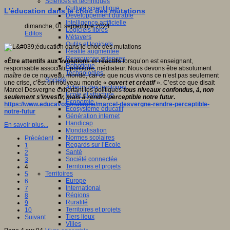
Sciences et techniques
Culture scientifique
L'éducation dans le choc des mutations
Développement durable
Intelligence artificielle
dimanche, 01 septembre 2024
Logiciels libres
Editos
Métavers
Outils et logiciels
Réalité augmentée
Ressources sciences
«
Être attentifs aux évolutions et réactifs
lorsqu’on est enseignant,
Robotique
responsable associatif, politique, médiateur. Nous devons être absolument
Technologies
maître
de ce nouveau monde, car ce que nous vivons ce n’est pas seulement
Société
une crise, c’est un nouveau monde «
ouvert et créatif
». C’est ce que disait
Acteurs des territoires
Marcel Desvergne exhortant les politiques
tous niveaux confondus, à, non
Ecole et structure
seulement s’investir, mais à rendre perceptible notre futur
.
Economie
https://www.educavox.fr/alaune/marcel-desvergne-rendre-perceptible-
Ecosystème éducatif
notre-futur
Génération internet
Handicap
En savoir plus...
Mondialisation
Normes scolaires
Précédent
Regards sur l’Ecole
1
Santé
2
Société connectée
3
Territoires et projets
4
Territoires
5
Europe
6
International
7
Régions
8
Ruralité
9
Territoires et projets
10
Tiers lieux
Suivant
Villes