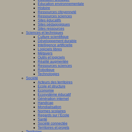
Education environnementale
Histoire
Ressources citoyenneté
Ressources sciences
Sites éducatifs
Sites pédagogiques
Sites ressources
Sciences et techniques
Culture scientifique
Développement durable
Intelligence artificielle
Logiciels libres
Métavers
Outils et logiciels
Réalité augmentée
Ressources sciences
Robotique
Technologies
Société
Acteurs des territoires
Ecole et structure
Economie
Ecosystème éducatif
Génération internet
Handicap
Mondialisation
Normes scolaires
Regards sur l’Ecole
Santé
Société connectée
Territoires et projets
Territoires