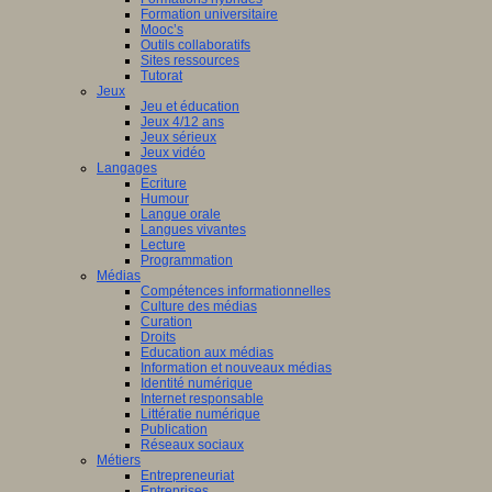
Formation universitaire
Mooc’s
Outils collaboratifs
Sites ressources
Tutorat
Jeux
Jeu et éducation
Jeux 4/12 ans
Jeux sérieux
Jeux vidéo
Langages
Ecriture
Humour
Langue orale
Langues vivantes
Lecture
Programmation
Médias
Compétences informationnelles
Culture des médias
Curation
Droits
Education aux médias
Information et nouveaux médias
Identité numérique
Internet responsable
Littératie numérique
Publication
Réseaux sociaux
Métiers
Entrepreneuriat
Entreprises