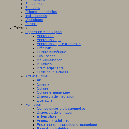
Entreprises
Etudiants
Filières industrielles
Institutionnels
Médiateurs
Parents
Thématiques
Apprendre et enseigner
Apprendre
Apprentissages
Apprentissages collaboratifs
Créativité
Culture numérique
Evaluations
Individualisation
Initiatives
Interdisciplinarité
Outils pour la classe
Arts et Culture
Art
Cinéma
Culture
Culture et numérique
Dispositifs de médiation
Littérature
Formation
Compétences professionnelles
Dispositifs de formation
E- formation
Enjeux et évolutions
Enseignement supérieur et numérique
Formations hybrides