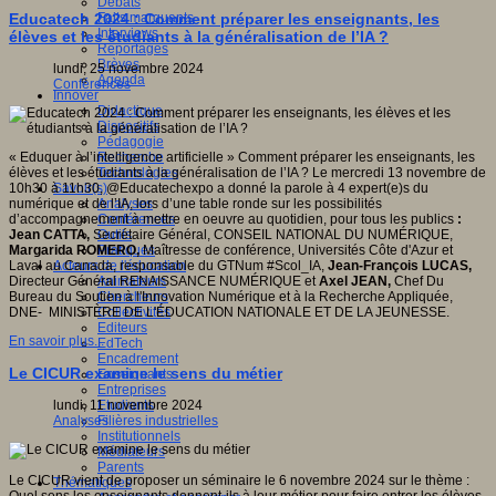
Débats
Faits marquants
Educatech 2024 : Comment préparer les enseignants, les
Interviews
élèves et les étudiants à la généralisation de l’IA ?
Reportages
Brèves
lundi, 25 novembre 2024
Agenda
Conférences
Innover
Didactique
Dispositifs
Pédagogie
Recherche
« Eduquer à l’intelligence artificielle » Comment préparer les enseignants, les
Technologies
élèves et les étudiants à la généralisation de l’IA ? Le mercredi 13 novembre de
Savoir(s)
10h30 à 11h30, @Educatechexpo a donné la parole à 4 expert(e)s du
Analyses
numérique et de l’IA, lors d’une table ronde sur les possibilités
Conférences
d’accompagnement à mettre en oeuvre au quotidien, pour tous les publics
:
Outils
Jean CATTA,
Secrétaire Général, CONSEIL NATIONAL DU NUMÉRIQUE,
Pratiques
Margarida ROMERO,
Maîtresse de conférence, Universités Côte d'Azur et
Acteurs de l'éducation
Laval au Canada, responsable du GTNum #Scol_IA,
Jean-François LUCAS,
Animateurs
Directeur Général RENAISSANCE NUMÉRIQUE et
Axel JEAN,
Chef Du
Chercheurs
Bureau du Soutien à l'Innovation Numérique et à la Recherche Appliquée,
Collectivités
DNE- MINISTÈRE DE L'ÉDUCATION NATIONALE ET DE LA JEUNESSE.
Editeurs
En savoir plus...
EdTech
Encadrement
Le CICUR examine le sens du métier
Enseignants
Entreprises
Etudiants
lundi, 11 novembre 2024
Filières industrielles
Analyses
Institutionnels
Médiateurs
Parents
Le CICUR vient de proposer un séminaire le 6 novembre 2024 sur le thème :
Thématiques