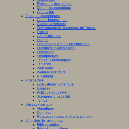
Evolutions des métiers
Métiers du numérique
Orientation
Pratiques numériques
Cartes heuristiques
Classes inversées
Environnement Numérique de Travail
Fablab
Géolocalisation
Images
Les mondes virtuels en éducation
Pratiques collaboratives
Podcasting
Smartphones
Tableaux numériques
Tablettes
Web radio
Webdocumentaire
eTwinning
Prospective
Ecosystème numérique
Espaces
Politique éducative
Scénarios prospectifs
Temps
Réseaux sociaux
Algorithme
Données
Réseaux sociaux et champ scolaire
Sélection de ressources
Bibliographies
Education artistique