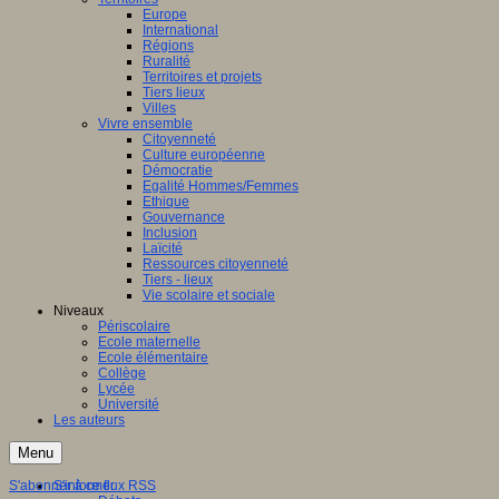
Europe
International
Régions
Ruralité
Territoires et projets
Tiers lieux
Villes
Vivre ensemble
Citoyenneté
Culture européenne
Démocratie
Egalité Hommes/Femmes
Ethique
Gouvernance
Inclusion
Laïcité
Ressources citoyenneté
Tiers - lieux
Vie scolaire et sociale
Niveaux
Périscolaire
Ecole maternelle
Ecole élémentaire
Collège
Lycée
Université
Les auteurs
Menu
S'abonner à ce flux RSS
S'informer