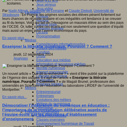
Jeux 4/12 ans
Jeux sérieux
Jeux vidéo
Par
Nadir Altinok
,
Université de Lorraine
et
Claude Diebolt
,
Université de
Langages
Strasbourg
:
En France, les origines sociales des élèves pèsent fortement sur
Ecriture
leurs chances de réussite scolaire et ces inégalités ont tendance à se creuser
Humour
au fil du temps. Voilà qui fait de l’Hexagone un mauvais élève au sein des pays
Langue orale
de l’OCDE. Or, lutter contre ces écarts est non seulement une question d’équité
Langues vivantes
mais aussi un enjeu pour l’avenir économique du pays.
Lecture
Programmation
En savoir plus...
Médias
Compétences informationnelles
Enseigner la littératie numérique. Pourquoi ? Comment ?
Culture des médias
Curation
jeudi, 12 septembre 2024
Droits
Analyses
Education aux médias
Information et nouveaux médias
Identité numérique
Internet responsable
Un nouvel article « Que dit la recherche ? » vient d’être publié sur la plateforme
Littératie numérique
de l’Agence des usages. Il s’agit de l’article
« Enseigner la littératie
Publication
numérique. Pourquoi ? Comment ? »
de Magali Brunel, professeure des
Réseaux sociaux
universités en Sciences de l’éducation au laboratoire LIRDEF de l’université de
Métiers
Montpellier.
Entrepreneuriat
Entreprises
En savoir plus...
Evolutions des métiers
Métiers du numérique
Démocratiser l’intégration du numérique en éducation :
Orientation
l’importance de la consultation délibérative auprès de
Pratiques numériques
l’équipe-école par les directions d’établissement
Cartes heuristiques
d’enseignement
Classes inversées
Environnement Numérique de Travail