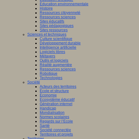
Education environnementale
Histoire
Ressources citoyenneté
Ressources sciences
Sites éducatifs
Sites pédagogiques
Sites ressources
Sciences et techniques
Culture scientifique
Développement durable
Intelligence artificielle
Logiciels libres
Métavers
Outils et logiciels
Réalité augmentée
Ressources sciences
Robotique
Technologies
Société
Acteurs des territoires
Ecole et structure
Economie
Ecosystème éducatif
Génération internet
Handicap
Mondialisation
Normes scolaires
Regards sur l’Ecole
Santé
Société connectée
Territoires et projets
Territoires