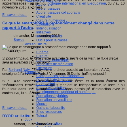
Apprendre et enseigner
apprentissages » au sein du
colloque international en E-éducation
, du 7 au 10
Apprendre
novembre 2016 à Poitiers.
Apprentissages
Apprentissages collaboratifs
En savoir plus...
Créativité
Culture numérique
Ce que le smartphone a profondément changé dans notre
Evaluations
rapport à l'autre
Individualisation
Initiatives
dimanche, 13 novembre 2016
Interdisciplinarité
Brèves
Outils pour la classe
Arts et Culture
Art
Cinéma
Culture
Si pour Rimbaud, le XIXe siècle avait été le siècle de la main, le XXIe siècle
Culture et numérique
sera assurément celui du doigt.
Dispositifs de médiation
Littérature
Par
Bertrand Naivin
Essayiste, chercheur associé au laboratoire AIAC,
Formation
enseigne à l'université Paris 8 Vincennes-St Denis- huffingtonpost.fr
Compétences professionnelles
Dispositifs de formation
Si au XXe siècle la télévision, la presse écrite et la radio étaient des
E- formation
"médiatisants fermés" en ce qu'ils tenaient le téléspectateur, le lecteur ou
Enjeux et évolutions
l'auditeur dans une distance passive, sans possibilité d'interaction avec le
Enseignement supérieur et numérique
contenu vu, lu ou écouté.
Formations hybrides
Formation universitaire
Mooc’s
Outils collaboratifs
En savoir plus...
Sites ressources
Tutorat
BYOD et Haiku
Jeux
Jeu et éducation
samedi, 05 novembre 2016