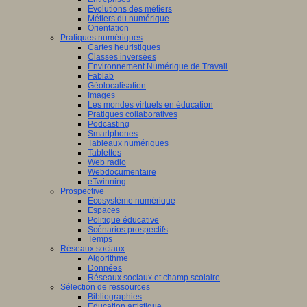
Evolutions des métiers
Métiers du numérique
Orientation
Pratiques numériques
Cartes heuristiques
Classes inversées
Environnement Numérique de Travail
Fablab
Géolocalisation
Images
Les mondes virtuels en éducation
Pratiques collaboratives
Podcasting
Smartphones
Tableaux numériques
Tablettes
Web radio
Webdocumentaire
eTwinning
Prospective
Ecosystème numérique
Espaces
Politique éducative
Scénarios prospectifs
Temps
Réseaux sociaux
Algorithme
Données
Réseaux sociaux et champ scolaire
Sélection de ressources
Bibliographies
Education artistique