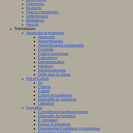
Entreprises
Etudiants
Filières industrielles
Institutionnels
Médiateurs
Parents
Thématiques
Apprendre et enseigner
Apprendre
Apprentissages
Apprentissages collaboratifs
Créativité
Culture numérique
Evaluations
Individualisation
Initiatives
Interdisciplinarité
Outils pour la classe
Arts et Culture
Art
Cinéma
Culture
Culture et numérique
Dispositifs de médiation
Littérature
Formation
Compétences professionnelles
Dispositifs de formation
E- formation
Enjeux et évolutions
Enseignement supérieur et numérique
Formations hybrides