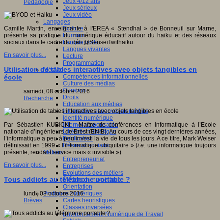
Jeux 4/12 ans
Pédagogie
Jeux sérieux
Jeux vidéo
Langages
Ecriture
Camille Martin, enseignante à l'EREA « Stendhal » de Bonneuil sur Marne,
Humour
présente sa pratique du numérique éducatif autour du haiku et des réseaux
Langue orale
sociaux dans le cadre du défi @SenseiTwithaiku.
Langues vivantes
En savoir plus...
Lecture
Programmation
Utilisation de tables interactives avec objets tangibles en
Médias
Compétences informationnelles
école
Culture des médias
Curation
samedi, 08 octobre 2016
Droits
Recherche
Education aux médias
Information et nouveaux médias
Identité numérique
Internet responsable
Par Sébastien KUBICKI - Maître de conférences en informatique à l’Ecole
Littératie numérique
nationale d’ingénieurs de Brest (ENIB). Au cours de ces vingt dernières années,
Publication
l’informatique a peu à peu investi la vie de tous les jours. A ce titre, Mark Weiser
Réseaux sociaux
définissait en 1999 « l’informatique ubiquitaire » (
i.e.
une informatique toujours
Métiers
présente, rendant service mais « invisible »).
Entrepreneuriat
En savoir plus...
Entreprises
Evolutions des métiers
Tous addicts au téléphone portable ?
Métiers du numérique
Orientation
Pratiques numériques
lundi, 03 octobre 2016
Cartes heuristiques
Brèves
Classes inversées
Environnement Numérique de Travail