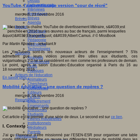
Débats
Faits marquants
YouTube, l'apprentissage version "cour de récré"
Interviews
Reportages
mercredi, 23 novembre 2016
Brèves
Brèves
Agenda
Innover
Didactique
Dispositifs
Pédagogie
Par
Martin Rhodes
- letudiant.fr
Recherche
Technologies
Les YouTubers sont-ils les nouveaux acteurs de l'enseignement ? S'ils
Savoir(s)
admettent que leurs vidéos peuvent être utiles aux étudiants, ces
Analyses
vulgarisateurs 2.0 ne se considèrent en rien comme les professeurs de demain.
Conférences
Le point, après le salon Educatec-Educatice organisé à Paris du 16 au
Outils
18 novembre 2016.
Pratiques
Acteurs de l'éducation
En savoir plus...
Animateurs
Chercheurs
Mobilité éducative .. une question de repères ?
Collectivités
Editeurs
mercredi, 16 novembre 2016
EdTech
Reportages
Encadrement
Enseignants
Entreprises
Etudiants
Cet article est le premier d'une série de deux. Le second est sur
ce lien
.
Filières industrielles
Institutionnels
I. Contexte :
Médiateurs
Parents
J’ai eu l’honneur d’être missionné par l’ESEN-ESR pour organiser une table
Thématiques
ronde intitulée « Mettre en œuvre les différentes formes de mobilité dans les