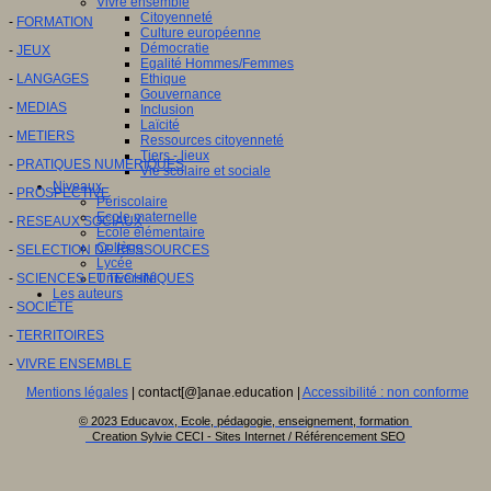
Vivre ensemble
Citoyenneté
-
FORMATION
Culture européenne
Démocratie
-
JEUX
Egalité Hommes/Femmes
-
LANGAGES
Ethique
Gouvernance
-
MEDIAS
Inclusion
Laïcité
-
METIERS
Ressources citoyenneté
Tiers - lieux
-
PRATIQUES NUMERIQUES
Vie scolaire et sociale
Niveaux
-
PROSPECTIVE
Périscolaire
Ecole maternelle
-
RESEAUX SOCIAUX
Ecole élémentaire
Collège
-
SELECTION DE RESSOURCES
Lycée
-
SCIENCES ET TECHNIQUES
Université
Les auteurs
-
SOCIETE
-
TERRITOIRES
-
VIVRE ENSEMBLE
Mentions légales
| contact[@]anae.education |
Accessibilité : non conforme
© 2023 Educavox, Ecole, pédagogie, enseignement, formation
Creation Sylvie CECI - Sites Internet / Référencement SEO