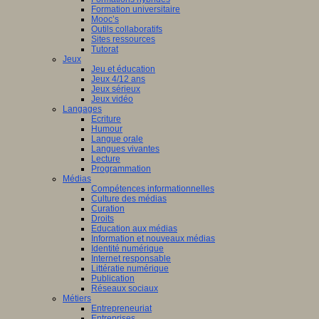
Formation universitaire
Mooc’s
Outils collaboratifs
Sites ressources
Tutorat
Jeux
Jeu et éducation
Jeux 4/12 ans
Jeux sérieux
Jeux vidéo
Langages
Ecriture
Humour
Langue orale
Langues vivantes
Lecture
Programmation
Médias
Compétences informationnelles
Culture des médias
Curation
Droits
Education aux médias
Information et nouveaux médias
Identité numérique
Internet responsable
Littératie numérique
Publication
Réseaux sociaux
Métiers
Entrepreneuriat
Entreprises