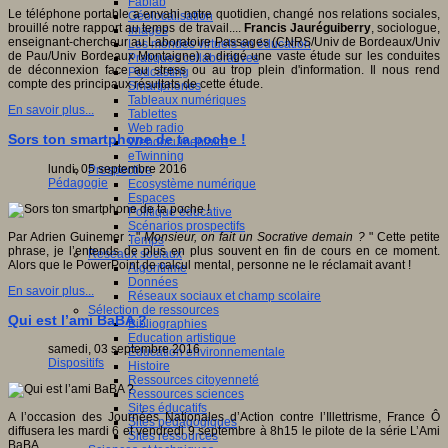
Fablab
Le téléphone portable a envahi notre quotidien, changé nos relations sociales,
Géolocalisation
brouillé notre rapport au temps de travail....
Francis Jauréguiberry
, sociologue,
Images
enseignant-chercheur au Laboratoire Passages (CNRS/Univ de Bordeaux/Univ
Les mondes virtuels en éducation
de Pau/Univ Bordeaux Montaigne) a dirigé une vaste étude sur les conduites
Pratiques collaboratives
de déconnexion face au stress ou au trop plein d'information. Il nous rend
Podcasting
compte des principaux résultats de cette étude.
Smartphones
Tableaux numériques
En savoir plus...
Tablettes
Web radio
Sors ton smartphone de ta poche !
Webdocumentaire
eTwinning
lundi, 05 septembre 2016
Prospective
Pédagogie
Ecosystème numérique
Espaces
Politique éducative
Scénarios prospectifs
Par Adrien Guinemer : "
Monsieur, on fait un Socrative demain ?
" Cette petite
Temps
phrase, je l’entends de plus en plus souvent en fin de cours en ce moment.
Réseaux sociaux
Alors que le PowerPoint de calcul mental, personne ne le réclamait avant !
Algorithme
Données
En savoir plus...
Réseaux sociaux et champ scolaire
Sélection de ressources
Qui est l’ami BaBA ?
Bibliographies
Education artistique
samedi, 03 septembre 2016
Education environnementale
Dispositifs
Histoire
Ressources citoyenneté
Ressources sciences
Sites éducatifs
A l’occasion des Journées Nationales d’Action contre l’Illettrisme, France Ô
Sites pédagogiques
diffusera les mardi 6 et vendredi 9 septembre à 8h15 le pilote de la série L’Ami
Sites ressources
BaBA.