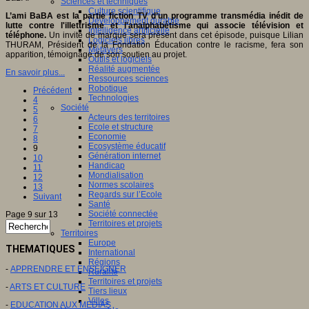
Sciences et techniques
Culture scientifique
L’ami BaBA est la partie fiction TV d’un programme transmédia inédit de
Développement durable
lutte contre l'illettrisme et l'analphabétisme qui associe télévision et
Intelligence artificielle
téléphone.
Un invité de marque sera présent dans cet épisode, puisque Lilian
Logiciels libres
THURAM, Président de la Fondation Éducation contre le racisme, fera son
Métavers
apparition, témoignage de son soutien au projet.
Outils et logiciels
Réalité augmentée
En savoir plus...
Ressources sciences
Robotique
Précédent
Technologies
4
Société
5
Acteurs des territoires
6
Ecole et structure
7
Economie
8
Ecosystème éducatif
9
Génération internet
10
Handicap
11
Mondialisation
12
Normes scolaires
13
Regards sur l’Ecole
Suivant
Santé
Société connectée
Page 9 sur 13
Territoires et projets
Territoires
Europe
THEMATIQUES
International
Régions
-
APPRENDRE ET ENSEIGNER
Ruralité
Territoires et projets
-
ARTS ET CULTURE
Tiers lieux
Villes
-
EDUCATION AUX MEDIAS