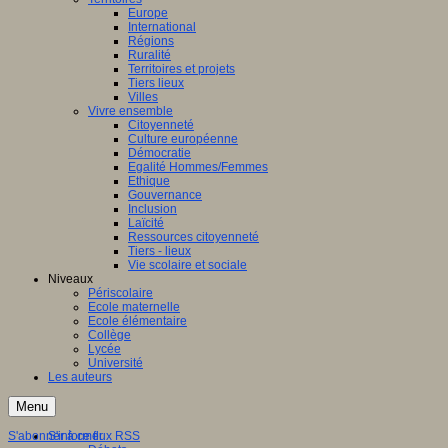
Europe
International
Régions
Ruralité
Territoires et projets
Tiers lieux
Villes
Vivre ensemble
Citoyenneté
Culture européenne
Démocratie
Egalité Hommes/Femmes
Ethique
Gouvernance
Inclusion
Laïcité
Ressources citoyenneté
Tiers - lieux
Vie scolaire et sociale
Niveaux
Périscolaire
Ecole maternelle
Ecole élémentaire
Collège
Lycée
Université
Les auteurs
Menu
S'abonner à ce flux RSS
S'informer