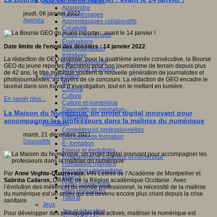
Apprendre et enseigner
Apprendre
jeudi, 06 janvier 2022
Apprentissages
Agenda
Apprentissages collaboratifs
Créativité
Culture numérique
Evaluations
Date limite de l’envoi des dossiers : 14 janvier 2022
Individualisation
Initiatives
La rédaction de GEO propose, pour la quatrième année consécutive, la Bourse
Interdisciplinarité
GEO du jeune reporter. Reconnu pour son journalisme de terrain depuis plus
Outils pour la classe
de 42 ans, le titre mythique soutient la nouvelle génération de journalistes et
Arts et Culture
photojournalistes, au travers de ce concours. La rédaction de GEO encadre le
Art
lauréat dans son travail d’investigation, tout en le mettant en lumière.
Cinéma
Culture
En savoir plus...
Culture et numérique
Dispositifs de médiation
La Maison du Numérique, un projet digital innovant pour
Littérature
accompagner les professeurs dans la maîtrise du numérique
Formation
Compétences professionnelles
mardi, 21 décembre 2021
Dispositifs de formation
Dispositifs
E- formation
Enjeux et évolutions
Enseignement supérieur et numérique
Formations hybrides
Formation universitaire
Par
Anne Veghte-Quatravaux,
IAN Lettres de l’Académie de Montpellier et
Mooc’s
Sabrina Caliaros,
DRANE de la Région académique Occitanie : Avec
Outils collaboratifs
l’évolution des métiers et du monde professionnel, la nécessité de la maitrise
Sites ressources
du numérique est un enjeu qui est devenu encore plus criant depuis la crise
Tutorat
sanitaire.
Jeux
Jeu et éducation
Pour développer des pédagogies plus actives, maitriser le numérique est