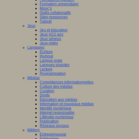
Formation universitaire
Mooc’s
Outils collaboratifs
Sites ressources
Tutorat
Jeux
Jeu et éducation
Jeux 4/12 ans
Jeux sérieux
Jeux vidéo
Langages
Ecriture
Humour
Langue orale
Langues vivantes
Lecture
Programmation
Médias
Compétences informationnelles
Culture des médias
Curation
Droits
Education aux médias
Information et nouveaux médias
Identité numérique
Internet responsable
Littératie numérique
Publication
Réseaux sociaux
Métiers
Entrepreneuriat
Entreprises