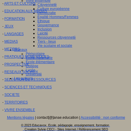
Vivre ensemble
-
ARTS ET CULTURE
Citoyenneté
Culture européenne
-
EDUCATION AUX MEDIAS
Démocratie
Egalité Hommes/Femmes
-
FORMATION
Ethique
Gouvernance
-
JEUX
Inclusion
Laïcité
-
LANGAGES
Ressources citoyenneté
-
MEDIAS
Tiers - lieux
Vie scolaire et sociale
-
METIERS
Niveaux
Périscolaire
-
PRATIQUES NUMERIQUES
Ecole maternelle
Ecole élémentaire
-
PROSPECTIVE
Collège
Lycée
-
RESEAUX SOCIAUX
Université
Les auteurs
-
SELECTION DE RESSOURCES
-
SCIENCES ET TECHNIQUES
-
SOCIETE
-
TERRITOIRES
-
VIVRE ENSEMBLE
Mentions légales
| contact[@]anae.education |
Accessibilité : non conforme
© 2023 Educavox, Ecole, pédagogie, enseignement, formation
Creation Sylvie CECI - Sites Internet / Référencement SEO