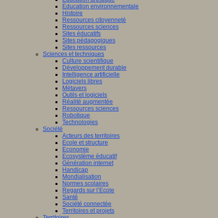
Education environnementale
Histoire
Ressources citoyenneté
Ressources sciences
Sites éducatifs
Sites pédagogiques
Sites ressources
Sciences et techniques
Culture scientifique
Développement durable
Intelligence artificielle
Logiciels libres
Métavers
Outils et logiciels
Réalité augmentée
Ressources sciences
Robotique
Technologies
Société
Acteurs des territoires
Ecole et structure
Economie
Ecosystème éducatif
Génération internet
Handicap
Mondialisation
Normes scolaires
Regards sur l’Ecole
Santé
Société connectée
Territoires et projets
Territoires