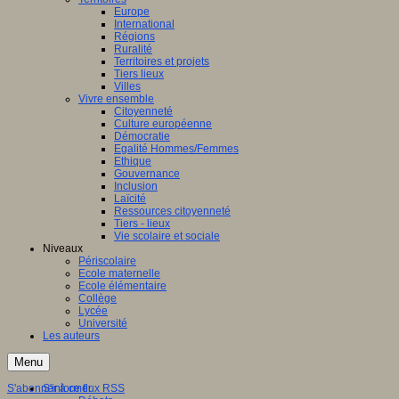
Europe
International
Régions
Ruralité
Territoires et projets
Tiers lieux
Villes
Vivre ensemble
Citoyenneté
Culture européenne
Démocratie
Egalité Hommes/Femmes
Ethique
Gouvernance
Inclusion
Laïcité
Ressources citoyenneté
Tiers - lieux
Vie scolaire et sociale
Niveaux
Périscolaire
Ecole maternelle
Ecole élémentaire
Collège
Lycée
Université
Les auteurs
Menu
S'abonner à ce flux RSS
S'informer