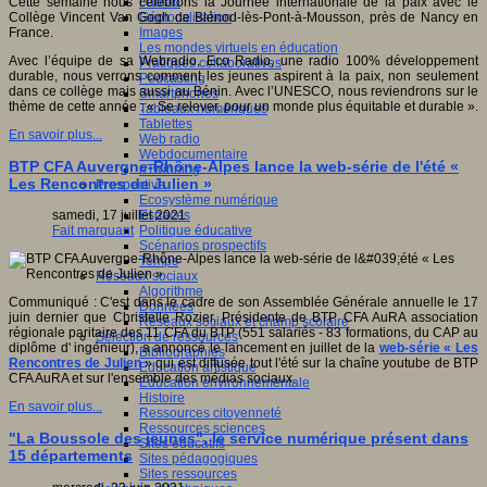
Fablab
Cette semaine nous célébrons la Journée internationale de la paix avec le
Géolocalisation
Collège Vincent Van Gogh de Blénod-lès-Pont-à-Mousson, près de Nancy en
Images
France.
Les mondes virtuels en éducation
Avec l’équipe de sa Webradio, Eco Radio, une radio 100% développement
Pratiques collaboratives
durable, nous verrons comment les jeunes aspirent à la paix, non seulement
Podcasting
dans ce collège mais aussi au Bénin. Avec l’UNESCO, nous reviendrons sur le
Smartphones
thème de cette année : « Se relever, pour un monde plus équitable et durable ».
Tableaux numériques
Tablettes
En savoir plus...
Web radio
Webdocumentaire
BTP CFA Auvergne-Rhône-Alpes lance la web-série de l'été «
eTwinning
Les Rencontres de Julien »
Prospective
Ecosystème numérique
Espaces
samedi, 17 juillet 2021
Politique éducative
Fait marquant
Scénarios prospectifs
Temps
Réseaux sociaux
Algorithme
Communiqué : C'est dans le cadre de son Assemblée Générale annuelle le 17
Données
juin dernier que Christelle Rozier, Présidente de BTP CFA AuRA association
Réseaux sociaux et champ scolaire
régionale paritaire des 11 CFA du BTP (551 salariés - 83 formations, du CAP au
Sélection de ressources
diplôme d' ingénieur), a annoncé le lancement en juillet de la
web-série « Les
Bibliographies
Rencontres de Julien
» qui est diffusée tout l'été sur la chaîne youtube de BTP
Education artistique
CFA AuRA et sur l'ensemble des médias sociaux.
Education environnementale
Histoire
En savoir plus...
Ressources citoyenneté
Ressources sciences
"La Boussole des jeunes", le service numérique présent dans
Sites éducatifs
15 départements
Sites pédagogiques
Sites ressources