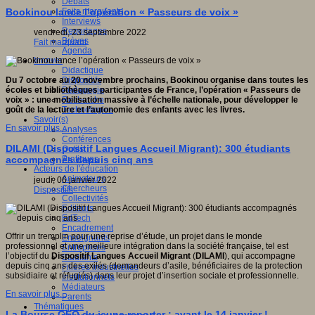
Débats
Faits marquants
Bookinou lance l’opération « Passeurs de voix »
Interviews
Reportages
vendredi, 23 septembre 2022
Brèves
Fait marquant
Agenda
Innover
Didactique
Dispositifs
Du 7 octobre au 20 novembre prochains, Bookinou organise dans toutes les
Pédagogie
écoles et bibliothèques participantes de France, l’opération « Passeurs de
Recherche
voix » : une mobilisation massive à l’échelle nationale, pour développer le
Technologies
goût de la lecture et l’autonomie des enfants avec les livres.
Savoir(s)
En savoir plus...
Analyses
Conférences
DILAMI (Dispositif Langues Accueil Migrant): 300 étudiants
Outils
Pratiques
accompagnés depuis cinq ans
Acteurs de l'éducation
Animateurs
jeudi, 06 janvier 2022
Chercheurs
Dispositifs
Collectivités
Editeurs
EdTech
Encadrement
Offrir un tremplin pour une reprise d’étude, un projet dans le monde
Enseignants
professionnel et une meilleure intégration dans la société française, tel est
Entreprises
l’objectif du
Dispositif Langues Accueil Migrant
(
DILAMI
), qui accompagne
Etudiants
depuis cinq ans des exilés (demandeurs d’asile, bénéficiaires de la protection
Filières industrielles
subsidiaire et réfugiés) dans leur projet d’insertion sociale et professionnelle.
Institutionnels
Médiateurs
En savoir plus...
Parents
Thématiques
La Bourse GEO du jeune reporter : avant le 14 janvier !