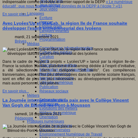
Jeux 4/12 ans
indispensable comme le révèle le dernier rapport de la DEPP
« Le numérique
Jeux sérieux
éducatif : que nous apprennent les données de la DEPP à l’école ? »[1]
.
Jeux vidéo
Langages
En savoir plus...
Ecriture
Humour
Avec Lycées'Up et StarLab, la région Ile de France souhaite
Langue orale
développer l'esprit entrepreneurial des lycéens
Langues vivantes
Lecture
mardi, 21 septembre 2021
Programmation
Brèves
Médias
Compétences informationnelles
Culture des médias
Curation
Droits
Dans le cadre de l’appel à projets « Lycées’UP » lancé par la région Ile-de-
Education aux médias
France la solution Startlab, plateforme d’e-learning dédiée à l’esprit d’initiative,
Information et nouveaux médias
a été sélectionnée dans la catégorie “Soft skills”. Ces compétences
Identité numérique
transversales, aujourd’hui peu développées dans le système scolaire français,
Internet responsable
sont en effet de plus en plus nécessaires au développement professionnel,
Littératie numérique
mais aussi personnel, des jeunes.
Publication
Réseaux sociaux
En savoir plus...
Métiers
Entrepreneuriat
La Journée internationale de la paix avec le Collège Vincent
Entreprises
Van Gogh de Blénod-lès-Pont-à-Mousson
Evolutions des métiers
Métiers du numérique
samedi, 18 septembre 2021
Orientation
Pédagogie
Pratiques numériques
Cartes heuristiques
Classes inversées
Environnement Numérique de Travail