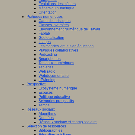
Evolutions des métiers
Métiers du numérique
Orientation
Pratiques numériques
Cartes heuristiques
Classes inversées
Environnement Numérique de Travail
Fablab
Géolocalisation
Images
Les mondes virtuels en éducation
Pratiques collaboratives
Podcasting
Smartphones
Tableaux numériques
Tablettes
Web radio
Webdocumentaire
eTwinning
Prospective
Ecosystème numérique
Espaces
Politique éducative
Scénarios prospectifs
Temps
Réseaux sociaux
Algorithme
Données
Réseaux sociaux et champ scolaire
Sélection de ressources
Bibliographies
Education artistique