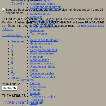
mercredi, 23 juin 2021
Sciences et techniques
Dispositifs
Culture scientifique
Développement durable
Intelligence artificielle
Logiciels libres
Métavers
Le lundi 21 juin, Sébastien CÔTE a reçu, pour la 22ème édition des Lundis de
Outils et logiciels
Ruralitic,
Adeline MARTIN
,
Safia HAMOUDI-HALMA
et
Laure PAINDAVEINE
Réalité augmentée
du réseau Info Jeunes pour présenter la startup d'État
La BOUSSOLE DES
Ressources sciences
JEUNES
.
Robotique
Technologies
En savoir plus...
Société
Acteurs des territoires
Précédent
Ecole et structure
1
Economie
2
Ecosystème éducatif
3
Génération internet
4
Handicap
5
Mondialisation
6
Normes scolaires
7
Regards sur l’Ecole
8
Santé
9
Société connectée
10
Territoires et projets
Suivant
Territoires
Europe
Page 4 sur 22
International
Régions
Ruralité
THEMATIQUES
Territoires et projets
Tiers lieux
-
APPRENDRE ET ENSEIGNER
Villes