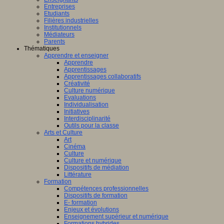
Entreprises
Etudiants
Filières industrielles
Institutionnels
Médiateurs
Parents
Thématiques
Apprendre et enseigner
Apprendre
Apprentissages
Apprentissages collaboratifs
Créativité
Culture numérique
Evaluations
Individualisation
Initiatives
Interdisciplinarité
Outils pour la classe
Arts et Culture
Art
Cinéma
Culture
Culture et numérique
Dispositifs de médiation
Littérature
Formation
Compétences professionnelles
Dispositifs de formation
E- formation
Enjeux et évolutions
Enseignement supérieur et numérique
Formations hybrides