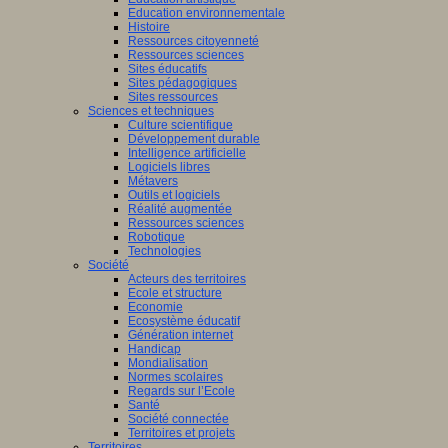
Education environnementale
Histoire
Ressources citoyenneté
Ressources sciences
Sites éducatifs
Sites pédagogiques
Sites ressources
Sciences et techniques
Culture scientifique
Développement durable
Intelligence artificielle
Logiciels libres
Métavers
Outils et logiciels
Réalité augmentée
Ressources sciences
Robotique
Technologies
Société
Acteurs des territoires
Ecole et structure
Economie
Ecosystème éducatif
Génération internet
Handicap
Mondialisation
Normes scolaires
Regards sur l’Ecole
Santé
Société connectée
Territoires et projets
Territoires