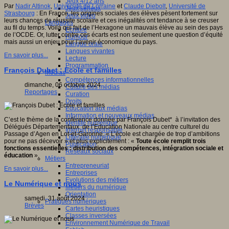
Jeux 4/12 ans
Par
Nadir Altinok
,
Université de Lorraine
et
Claude Diebolt
,
Université de
Jeux sérieux
Strasbourg
:
En France, les origines sociales des élèves pèsent fortement sur
Jeux vidéo
leurs chances de réussite scolaire et ces inégalités ont tendance à se creuser
Langages
au fil du temps. Voilà qui fait de l’Hexagone un mauvais élève au sein des pays
Ecriture
de l’OCDE. Or, lutter contre ces écarts est non seulement une question d’équité
Humour
mais aussi un enjeu pour l’avenir économique du pays.
Langue orale
Langues vivantes
En savoir plus...
Lecture
Programmation
François Dubet : Ecole et familles
Médias
Compétences informationnelles
dimanche, 06 octobre 2024
Culture des médias
Reportages
Curation
Droits
Education aux médias
Information et nouveaux médias
C’est le thème de la conférence donnée par François Dubet* à l’invitation des
Identité numérique
Délégués Départementaux de l’Education Nationale au centre culturel du
Internet responsable
Passage d’Agen en Lot-et-Garonne. « L’école est chargée de trop d’ambitions
Littératie numérique
pour ne pas décevoir » et plus explicitement : «
Toute école remplit trois
Publication
fonctions essentielles : distribution des compétences, intégration sociale et
Réseaux sociaux
éducation
».
Métiers
Entrepreneuriat
En savoir plus...
Entreprises
Evolutions des métiers
Le Numérique et nous
Métiers du numérique
Orientation
samedi, 31 août 2024
Pratiques numériques
Brèves
Cartes heuristiques
Classes inversées
Environnement Numérique de Travail