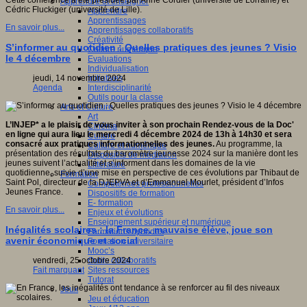
Cette conférence a été présidée par Anne Cordier (université de Lorraine) et
Apprendre et enseigner
Cédric Fluckiger (université de Lille).
Apprendre
Apprentissages
En savoir plus...
Apprentissages collaboratifs
Créativité
S’informer au quotidien : Quelles pratiques des jeunes ? Visio
Culture numérique
le 4 décembre
Evaluations
Individualisation
Initiatives
jeudi, 14 novembre 2024
Interdisciplinarité
Agenda
Outils pour la classe
Arts et Culture
Art
L’INJEP* a le plaisir de vous inviter à son prochain Rendez-vous de la Doc'
Cinéma
en ligne qui aura lieu le mercredi 4 décembre 2024 de 13h à 14h30 et sera
Culture
consacré aux pratiques informationnelles des jeunes.
Au programme, la
Culture et numérique
présentation des résultats du baromètre jeunesse 2024 sur la manière dont les
Dispositifs de médiation
jeunes suivent l’actualité et s’informent dans les domaines de la vie
Littérature
quotidienne, suivie d’une mise en perspective de ces évolutions par Thibaut de
Formation
Saint Pol, directeur de la DJEPVA et d’Emmanuel Mourlet, président d’Infos
Compétences professionnelles
Jeunes France.
Dispositifs de formation
E- formation
En savoir plus...
Enjeux et évolutions
Enseignement supérieur et numérique
Inégalités scolaires : la France, mauvaise élève, joue son
Formations hybrides
avenir économique et social
Formation universitaire
Mooc’s
Outils collaboratifs
vendredi, 25 octobre 2024
Sites ressources
Fait marquant
Tutorat
Jeux
Jeu et éducation