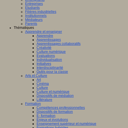
Entreprises
Etudiants
Filières industrielles
Institutionnels
Médiateurs
Parents
Thématiques
Apprendre et enseigner
Apprendre
Apprentissages
Apprentissages collaboratifs
Créativité
Culture numérique
Evaluations
Individualisation
Initiatives
Interdisciplinarité
Outils pour la classe
Arts et Culture
Art
Cinéma
Culture
Culture et numérique
Dispositifs de médiation
Littérature
Formation
Compétences professionnelles
Dispositifs de formation
E- formation
Enjeux et évolutions
Enseignement supérieur et numérique
Formations hybrides