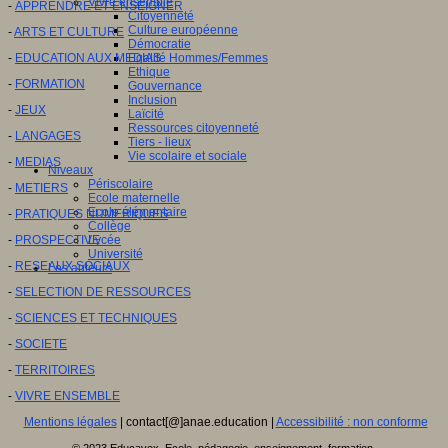
Vivre ensemble
-
APPRENDRE ET ENSEIGNER
Citoyenneté
Culture européenne
-
ARTS ET CULTURE
Démocratie
-
EDUCATION AUX MEDIAS
Egalité Hommes/Femmes
Ethique
-
FORMATION
Gouvernance
Inclusion
-
JEUX
Laïcité
Ressources citoyenneté
-
LANGAGES
Tiers - lieux
Vie scolaire et sociale
-
MEDIAS
Niveaux
Périscolaire
-
METIERS
Ecole maternelle
Ecole élémentaire
-
PRATIQUES NUMERIQUES
Collège
-
PROSPECTIVE
Lycée
Université
-
RESEAUX SOCIAUX
Les auteurs
-
SELECTION DE RESSOURCES
-
SCIENCES ET TECHNIQUES
-
SOCIETE
-
TERRITOIRES
-
VIVRE ENSEMBLE
Mentions légales
| contact[@]anae.education |
Accessibilité : non conforme
© 2023 Educavox, Ecole, pédagogie, enseignement, formation