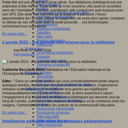
Fablab
Petite fille est une enfant du 21ème siècle. Son téléphone (intelligent) est une
Géolocalisation
extension d’elle-même. Toute petite, je m’en souviens, elle avait un excellent
Images
sens de l’orientation. Pourtant, maintenant, elle conduit son auto toujours avec
Les mondes virtuels en éducation
son GPS. Elle aime être informée de la distance à parcourir, l’heure
Pratiques collaboratives
approximative de l’arrivée, utiliser la suggestion de route plus rapide, comparer
Podcasting
la vitesse de son véhicule avec la limite prescrite… ces technologies
Smartphones
enrichissent son expérience.
Tableaux numériques
Tablettes
En savoir plus...
Web radio
Webdocumentaire
L’année 2023 : une période très intense pour la médiation
eTwinning
Prospective
mercredi, 17 juillet 2024
Ecosystème numérique
Fait marquant
Espaces
Politique éducative
Scénarios prospectifs
Temps
Catherine Becchetti-Bizot :
Médiatrice de l’Éducation nationale et de
Réseaux sociaux
l’Enseignement supérieur :
Algorithme
Données
Edito :
" Dans un contexte sociétal qui s'est considérablement tendu depuis
Réseaux sociaux et champ scolaire
quelques années, marqué par des phénomènes de violence, d’agressions
Sélection de ressources
verbales ou physiques et d’incivilités en tous genres qui rejaillissent
Bibliographies
immanquablement sur l’École et l’Université, je tiens avant tout à saluer
Education artistique
l’engagement et le travail des médiateurs académiques qui œuvrent, tout au
Education environnementale
long de l’année, à préserver des espaces de dialogue et de confiance entre les
Histoire
usagers, l’administration et tous les acteurs de la communauté éducative.
Ressources citoyenneté
Ressources sciences
En savoir plus...
Sites éducatifs
Sites pédagogiques
Intelligence artificielle dans les pratiques pédagogiques
Sites ressources