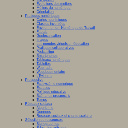
Evolutions des métiers
Métiers du numérique
Orientation
Pratiques numériques
Cartes heuristiques
Classes inversées
Environnement Numérique de Travail
Fablab
Géolocalisation
Images
Les mondes virtuels en éducation
Pratiques collaboratives
Podcasting
Smartphones
Tableaux numériques
Tablettes
Web radio
Webdocumentaire
eTwinning
Prospective
Ecosystème numérique
Espaces
Politique éducative
Scénarios prospectifs
Temps
Réseaux sociaux
Algorithme
Données
Réseaux sociaux et champ scolaire
Sélection de ressources
Bibliographies
Education artistique