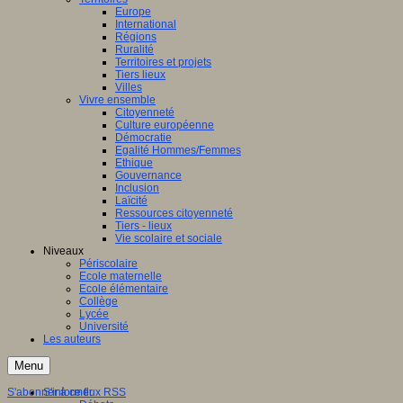
Europe
International
Régions
Ruralité
Territoires et projets
Tiers lieux
Villes
Vivre ensemble
Citoyenneté
Culture européenne
Démocratie
Egalité Hommes/Femmes
Ethique
Gouvernance
Inclusion
Laïcité
Ressources citoyenneté
Tiers - lieux
Vie scolaire et sociale
Niveaux
Périscolaire
Ecole maternelle
Ecole élémentaire
Collège
Lycée
Université
Les auteurs
Menu
S'abonner à ce flux RSS
S'informer