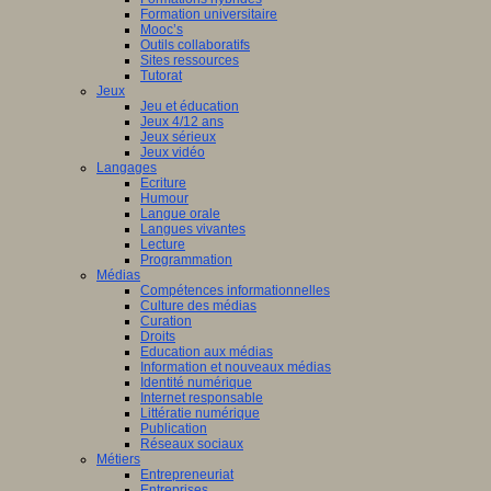
Formation universitaire
Mooc’s
Outils collaboratifs
Sites ressources
Tutorat
Jeux
Jeu et éducation
Jeux 4/12 ans
Jeux sérieux
Jeux vidéo
Langages
Ecriture
Humour
Langue orale
Langues vivantes
Lecture
Programmation
Médias
Compétences informationnelles
Culture des médias
Curation
Droits
Education aux médias
Information et nouveaux médias
Identité numérique
Internet responsable
Littératie numérique
Publication
Réseaux sociaux
Métiers
Entrepreneuriat
Entreprises