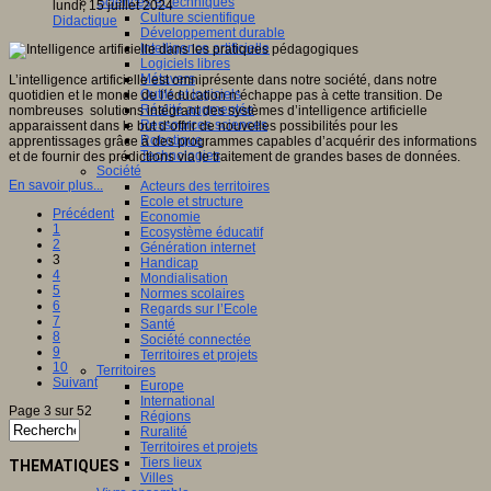
Sciences et techniques
lundi, 15 juillet 2024
Culture scientifique
Didactique
Développement durable
Intelligence artificielle
Logiciels libres
Métavers
L’intelligence artificielle est omniprésente dans notre société, dans notre
Outils et logiciels
quotidien et le monde de l’éducation n’échappe pas à cette transition. De
Réalité augmentée
nombreuses solutions intégrant des systèmes d’intelligence artificielle
Ressources sciences
apparaissent dans le but d’offrir de nouvelles possibilités pour les
Robotique
apprentissages grâce à des programmes capables d’acquérir des informations
Technologies
et de fournir des prédictions via le traitement de grandes bases de données.
Société
En savoir plus...
Acteurs des territoires
Ecole et structure
Précédent
Economie
1
Ecosystème éducatif
2
Génération internet
3
Handicap
4
Mondialisation
5
Normes scolaires
6
Regards sur l’Ecole
7
Santé
8
Société connectée
9
Territoires et projets
10
Territoires
Suivant
Europe
International
Page 3 sur 52
Régions
Ruralité
Territoires et projets
Tiers lieux
THEMATIQUES
Villes