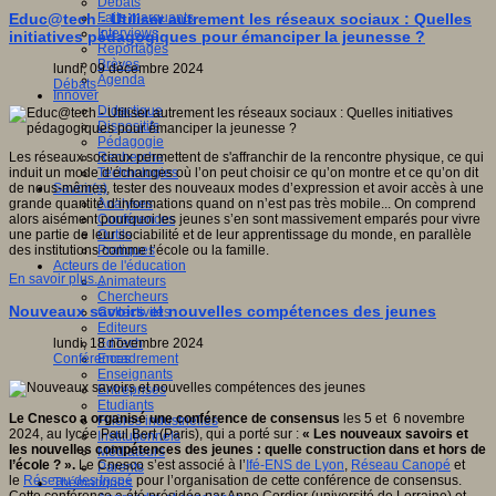
Débats
Faits marquants
Educ@tech - Utiliser autrement les réseaux sociaux : Quelles
Interviews
initiatives pédagogiques pour émanciper la jeunesse ?
Reportages
Brèves
lundi, 09 décembre 2024
Agenda
Débats
Innover
Didactique
Dispositifs
Pédagogie
Recherche
Les réseaux sociaux permettent de s'affranchir de la rencontre physique, ce qui
Technologies
induit un mode d’échanges où l’on peut choisir ce qu’on montre et ce qu’on dit
Savoir(s)
de nous-mêmes, tester des nouveaux modes d’expression et avoir accès à une
Analyses
grande quantité d’informations quand on n’est pas très mobile... On comprend
Conférences
alors aisément pourquoi les jeunes s’en sont massivement emparés pour vivre
Outils
une partie de leur sociabilité et de leur apprentissage du monde, en parallèle
Pratiques
des institutions comme l’école ou la famille.
Acteurs de l'éducation
En savoir plus...
Animateurs
Chercheurs
Nouveaux savoirs et nouvelles compétences des jeunes
Collectivités
Editeurs
EdTech
lundi, 18 novembre 2024
Encadrement
Conférences
Enseignants
Entreprises
Etudiants
Le Cnesco a organisé une conférence de consensus
les 5 et 6 novembre
Filières industrielles
2024, au lycée Paul Bert (Paris), qui a porté sur :
« Les nouveaux savoirs et
Institutionnels
les nouvelles compétences des jeunes : quelle construction dans et hors de
Médiateurs
l’école ? ».
Le Cnesco s’est associé à l’
Ifé-ENS de Lyon
,
Réseau Canopé
et
Parents
le
Réseau des Inspé
pour l’organisation de cette conférence de consensus.
Thématiques