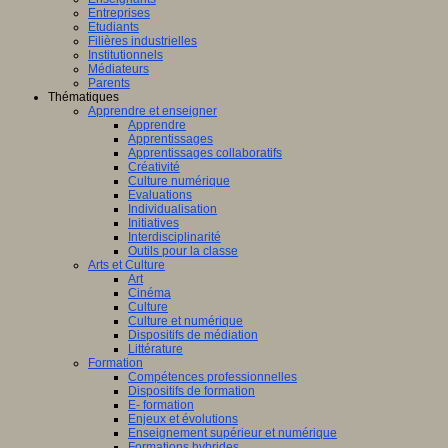
Entreprises
Etudiants
Filières industrielles
Institutionnels
Médiateurs
Parents
Thématiques
Apprendre et enseigner
Apprendre
Apprentissages
Apprentissages collaboratifs
Créativité
Culture numérique
Evaluations
Individualisation
Initiatives
Interdisciplinarité
Outils pour la classe
Arts et Culture
Art
Cinéma
Culture
Culture et numérique
Dispositifs de médiation
Littérature
Formation
Compétences professionnelles
Dispositifs de formation
E- formation
Enjeux et évolutions
Enseignement supérieur et numérique
Formations hybrides