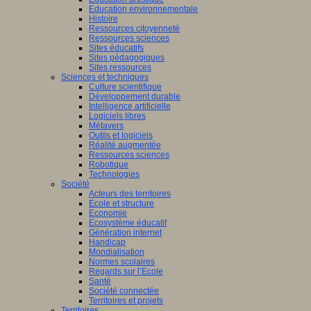
Education environnementale
Histoire
Ressources citoyenneté
Ressources sciences
Sites éducatifs
Sites pédagogiques
Sites ressources
Sciences et techniques
Culture scientifique
Développement durable
Intelligence artificielle
Logiciels libres
Métavers
Outils et logiciels
Réalité augmentée
Ressources sciences
Robotique
Technologies
Société
Acteurs des territoires
Ecole et structure
Economie
Ecosystème éducatif
Génération internet
Handicap
Mondialisation
Normes scolaires
Regards sur l’Ecole
Santé
Société connectée
Territoires et projets
Territoires