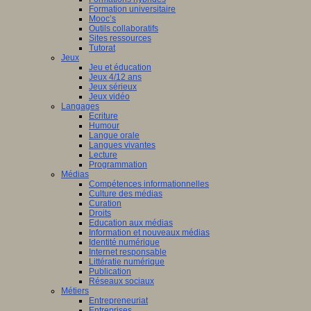
Formation universitaire
Mooc’s
Outils collaboratifs
Sites ressources
Tutorat
Jeux
Jeu et éducation
Jeux 4/12 ans
Jeux sérieux
Jeux vidéo
Langages
Ecriture
Humour
Langue orale
Langues vivantes
Lecture
Programmation
Médias
Compétences informationnelles
Culture des médias
Curation
Droits
Education aux médias
Information et nouveaux médias
Identité numérique
Internet responsable
Littératie numérique
Publication
Réseaux sociaux
Métiers
Entrepreneuriat
Entreprises