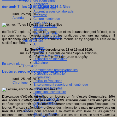
Apprendre et enseigner
Apprendre
écritech’7, les 18 et 19 mai 2016 à Nice
Apprentissages
Apprentissages collaboratifs
lundi, 25 avril 2016
Créativité
Agenda
Culture numérique
Evaluations
Individualisation
Initiatives
écriTech’7 explorera ce que le numérique et les écrans changent à l’écrit, puis
Interdisciplinarité
se penchera sur l’enseignement et les pratiques d’écriture numérique. Il
Outils pour la classe
questionnera enfin ce qu’est « écrire » le monde et s’y engager à l’ère de la
Arts et Culture
société numérique.
Art
Cinéma
ÉcriTech’7 se déroulera les 18 et 19 mai 2016,
Culture
sur le campus de l’Université de Nice Sophia-Antipolis,
Culture et numérique
au Pôle universitaire Saint Jean d’Angély.
Dispositifs de médiation
Littérature
En savoir plus...
Formation
Compétences professionnelles
Lecture, encore de graves lacunes !
Dispositifs de formation
E- formation
lundi, 25 avril 2016
Enjeux et évolutions
Chronique
Enseignement supérieur et numérique
Formations hybrides
Formation universitaire
Mooc’s
D’avantage d’élèves en échec en lecture en fin d’école élémentaire
,
40%
Outils collaboratifs
des écoliers n’atteignent pas les objectifs attendus dans cette discipline
. Si
Sites ressources
le décodage s’améliore, la
compréhension
reste toujours problématique. Les
Tutorat
jeunes Français savent bien prélever des informations mais
ne savent pas en
Jeux
tirer des inférences
pour accéder à la
maîtrise d’un texte.
Si les garçons
Jeu et éducation
obtiennent des performances inférieures à celles des filles, ce sont
surtout les