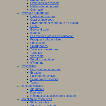
Evolutions des métiers
Métiers du numérique
Orientation
Pratiques numériques
Cartes heuristiques
Classes inversées
Environnement Numérique de Travail
Fablab
Géolocalisation
Images
Les mondes virtuels en éducation
Pratiques collaboratives
Podcasting
Smartphones
Tableaux numériques
Tablettes
Web radio
Webdocumentaire
eTwinning
Prospective
Ecosystème numérique
Espaces
Politique éducative
Scénarios prospectifs
Temps
Réseaux sociaux
Algorithme
Données
Réseaux sociaux et champ scolaire
Sélection de ressources
Bibliographies
Education artistique