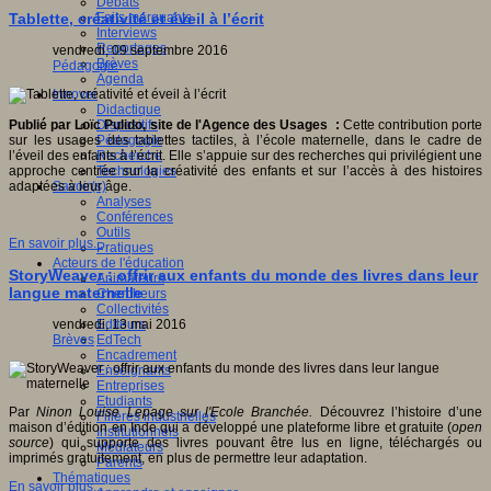
Débats
Faits marquants
Tablette, créativité et éveil à l’écrit
Interviews
Reportages
vendredi, 09 septembre 2016
Brèves
Pédagogie
Agenda
Innover
Didactique
Dispositifs
Publié par Loïc Pulido, site de l'Agence des Usages :
Cette contribution porte
Pédagogie
sur les usages des tablettes tactiles, à l’école maternelle, dans le cadre de
Recherche
l’éveil des enfants à l’écrit. Elle s’appuie sur des recherches qui privilégient une
Technologies
approche centrée sur la créativité des enfants et sur l’accès à des histoires
Savoir(s)
adaptées à leur âge.
Analyses
Conférences
Outils
En savoir plus...
Pratiques
Acteurs de l'éducation
StoryWeaver : offrir aux enfants du monde des livres dans leur
Animateurs
langue maternelle
Chercheurs
Collectivités
Editeurs
vendredi, 13 mai 2016
EdTech
Brèves
Encadrement
Enseignants
Entreprises
Etudiants
Par
Ninon Louise Lepage sur l'Ecole Branchée.
Découvrez l’histoire d’une
Filières industrielles
maison d’édition en Inde qui a développé une plateforme libre et gratuite (
open
Institutionnels
source
) qui supporte des livres pouvant être lus en ligne, téléchargés ou
Médiateurs
imprimés gratuitement, en plus de permettre leur adaptation.
Parents
Thématiques
En savoir plus...