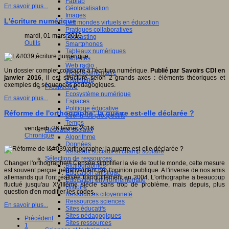
Fablab
En savoir plus...
Géolocalisation
Images
L'écriture numérique
Les mondes virtuels en éducation
Pratiques collaboratives
mardi, 01 mars 2016
Podcasting
Outils
Smartphones
Tableaux numériques
Tablettes
Web radio
Un dossier complet consacré à l'écriture numérique.
Publié par Savoirs CDI en
Webdocumentaire
janvier 2016
, il est structuré selon 2 grands axes : éléments théoriques et
eTwinning
exemples de séquences pédagogiques.
Prospective
Ecosystème numérique
En savoir plus...
Espaces
Politique éducative
Réforme de l'orthographe: la guerre est-elle déclarée ?
Scénarios prospectifs
Temps
vendredi, 26 février 2016
Réseaux sociaux
Chronique
Algorithme
Données
Réseaux sociaux et champ scolaire
Sélection de ressources
Changer l'orthographe!!! Censée simplifier la vie de tout le monde, cette mesure
Bibliographies
est souvent perçue négativement par l'opinion publique. A l'inverse de nos amis
Education artistique
allemands qui l'ont réalisée tranquillement en 2004. L'orthographe a beaucoup
Education environnementale
fluctué jusqu'au XVIIIème siècle sans trop de problème, mais depuis, plus
Histoire
question d'en modifier les codes.
Ressources citoyenneté
Ressources sciences
En savoir plus...
Sites éducatifs
Sites pédagogiques
Précédent
Sites ressources
1