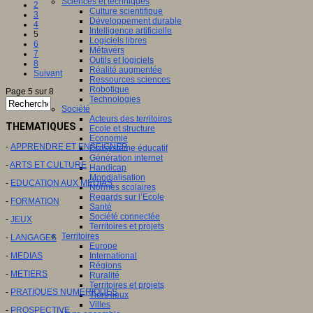
Sciences et techniques
2
Culture scientifique
3
Développement durable
4
Intelligence artificielle
5
Logiciels libres
6
Métavers
7
Outils et logiciels
8
Réalité augmentée
Suivant
Ressources sciences
Robotique
Page 5 sur 8
Technologies
Société
Acteurs des territoires
THEMATIQUES
Ecole et structure
Economie
-
APPRENDRE ET ENSEIGNER
Ecosystème éducatif
Génération internet
-
ARTS ET CULTURE
Handicap
Mondialisation
-
EDUCATION AUX MEDIAS
Normes scolaires
Regards sur l’Ecole
-
FORMATION
Santé
Société connectée
-
JEUX
Territoires et projets
Territoires
-
LANGAGES
Europe
-
MEDIAS
International
Régions
-
METIERS
Ruralité
Territoires et projets
-
PRATIQUES NUMERIQUES
Tiers lieux
Villes
-
PROSPECTIVE