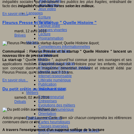
Jeux 4/12 ans
inégalités sociales qui pénalisent les publics les plus fragiles,
entraînant de
Jeux sérieux
facto des
inégalités culturelles fortes selon les milieux.
Jeux vidéo
Langages
En savoir plus...
Ecriture
Humour
Fleurus Presse et la startup " Quelle Histoire "
Langue orale
Langues vivantes
mardi, 12 avril 2016
Lecture
Brèves
Programmation
Médias
Compétences informationnelles
Culture des médias
Communiqué : Fleurus Presse et la startup " Quelle Histoire " lancent un
Curation
nouveau titre de presse innovant
Droits
La start-up
" Quelle Histoire ", aujourd’hui connue pour ses ouvrages et ses
Education aux médias
applications mobiles d’apprentissage de l’Histoire pour les enfants, introduit
Information et nouveaux médias
son concept dans un magazine bimestriel innovant et interactif édité par
Identité numérique
Fleurus Presse, qui s’adresse aux 7-10 ans.
Internet responsable
Littératie numérique
En savoir plus...
Publication
Réseaux sociaux
Du petit crétin au méchant con
Métiers
Entrepreneuriat
samedi, 02 avril 2016
Entreprises
Débats
Evolutions des métiers
Métiers du numérique
Orientation
Pratiques numériques
Article proposé par Laurent Carle. Bien sûr chacun comprendra les références
Cartes heuristiques
contenues dans ce titre
Classes inversées
A travers l’enseignement d’un supposé solfège de la lecture
Environnement Numérique de Travail