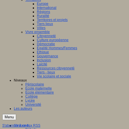
Europe
International
Régions
Ruralité
Territoires et projets
Tiers lieux
Villes
Vivre ensemble
Citoyenneté
Culture européenne
Démocratie
Egalité Hommes/Femmes
Ethique
Gouvernance
Inclusion
Laïcité
Ressources citoyenneté
Tiers - lieux
Vie scolaire et sociale
Niveaux
Périscolaire
Ecole maternelle
Ecole élémentaire
Collège
Lycée
Université
Les auteurs
Menu
S'abonner à ce flux RSS
S'informer