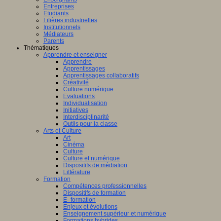
Entreprises
Etudiants
Filières industrielles
Institutionnels
Médiateurs
Parents
Thématiques
Apprendre et enseigner
Apprendre
Apprentissages
Apprentissages collaboratifs
Créativité
Culture numérique
Evaluations
Individualisation
Initiatives
Interdisciplinarité
Outils pour la classe
Arts et Culture
Art
Cinéma
Culture
Culture et numérique
Dispositifs de médiation
Littérature
Formation
Compétences professionnelles
Dispositifs de formation
E- formation
Enjeux et évolutions
Enseignement supérieur et numérique
Formations hybrides