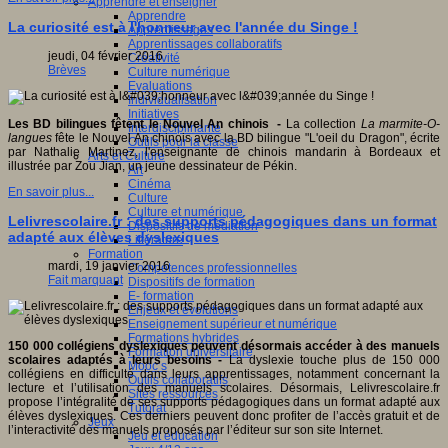
Apprendre et enseigner
Apprendre
La curiosité est à l'honneur avec l'année du Singe !
Apprentissages
Apprentissages collaboratifs
jeudi, 04 février 2016
Créativité
Brèves
Culture numérique
Evaluations
Individualisation
Initiatives
Les BD bilingues fêtent le Nouvel An chinois -
La collection
La marmite-O-
Interdisciplinarité
langues
fête le Nouvel An chinois avec la BD bilingue "L'oeil du Dragon", écrite
Outils pour la classe
par Nathalie Martinez, l'enseignante de chinois mandarin à Bordeaux et
Arts et Culture
illustrée par Zou Jian, un jeune dessinateur de Pékin.
Art
Cinéma
En savoir plus...
Culture
Culture et numérique
Lelivrescolaire.fr : des supports pédagogiques dans un format
Dispositifs de médiation
adapté aux élèves dyslexiques
Littérature
Formation
mardi, 19 janvier 2016
Compétences professionnelles
Fait marquant
Dispositifs de formation
E- formation
Enjeux et évolutions
Enseignement supérieur et numérique
Formations hybrides
150 000 collégiens dyslexiques peuvent désormais accéder à des manuels
Formation universitaire
scolaires adaptés à leurs besoins -
La dyslexie touche plus de 150 000
Mooc’s
collégiens en difficulté dans leurs apprentissages, notamment concernant la
Outils collaboratifs
lecture et l’utilisation des manuels scolaires. Désormais, Lelivrescolaire.fr
Sites ressources
propose l’intégralité de ses supports pédagogiques dans un format adapté aux
Tutorat
élèves dyslexiques. Ces derniers peuvent donc profiter de l’accès gratuit et de
Jeux
l’interactivité des manuels proposés par l’éditeur sur son site Internet.
Jeu et éducation