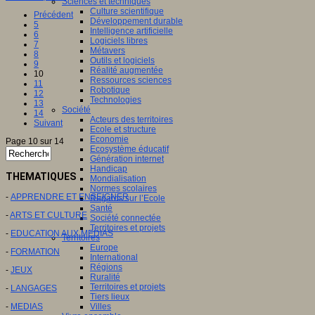
Sciences et techniques
Culture scientifique
Précédent
Développement durable
5
Intelligence artificielle
6
Logiciels libres
7
Métavers
8
Outils et logiciels
9
Réalité augmentée
10
Ressources sciences
11
Robotique
12
Technologies
13
Société
14
Acteurs des territoires
Suivant
Ecole et structure
Economie
Page 10 sur 14
Ecosystème éducatif
Génération internet
Handicap
THEMATIQUES
Mondialisation
Normes scolaires
-
APPRENDRE ET ENSEIGNER
Regards sur l’Ecole
Santé
-
ARTS ET CULTURE
Société connectée
Territoires et projets
-
EDUCATION AUX MEDIAS
Territoires
Europe
-
FORMATION
International
Régions
-
JEUX
Ruralité
Territoires et projets
-
LANGAGES
Tiers lieux
-
MEDIAS
Villes