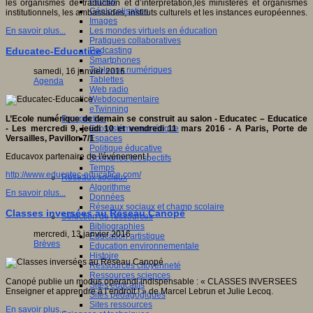
Fablab
les organismes de traduction et d’interprétation,les ministères et organismes
Géolocalisation
institutionnels, les ambassades, instituts culturels et les instances européennes.
Images
Les mondes virtuels en éducation
En savoir plus...
Pratiques collaboratives
Podcasting
Educatec-Educatice
Smartphones
Tableaux numériques
samedi, 16 janvier 2016
Tablettes
Agenda
Web radio
Webdocumentaire
eTwinning
Prospective
L’Ecole numérique de demain se construit au salon - Educatec – Educatice
Ecosystème numérique
- Les mercredi 9, jeudi 10 et vendredi 11 mars 2016 - A Paris, Porte de
Espaces
Versailles, Pavillon 7/1
Politique éducative
Educavox partenaire de l'événement !
Scénarios prospectifs
Temps
http://www.educatec-educatice.com/
Réseaux sociaux
Algorithme
En savoir plus...
Données
Réseaux sociaux et champ scolaire
Classes inversées au Réseau Canopé
Sélection de ressources
Bibliographies
mercredi, 13 janvier 2016
Education artistique
Brèves
Education environnementale
Histoire
Ressources citoyenneté
Ressources sciences
Canopé publie un modus operandi indispensable : « CLASSES INVERSEES
Sites éducatifs
Enseigner et apprendre à l’endroit ! » de Marcel Lebrun et Julie Lecoq.
Sites pédagogiques
Sites ressources
En savoir plus...