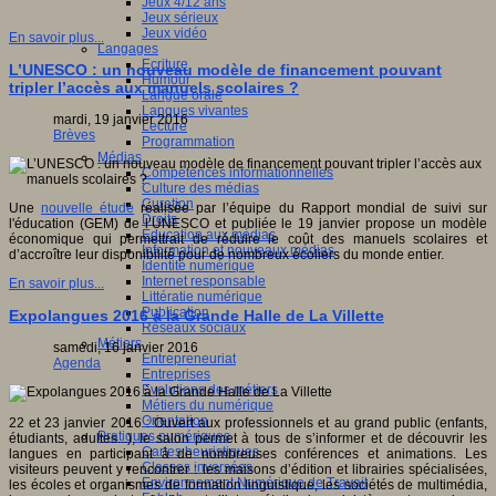
Jeux 4/12 ans
Jeux sérieux
Jeux vidéo
En savoir plus...
Langages
Ecriture
L’UNESCO : un nouveau modèle de financement pouvant
Humour
tripler l’accès aux manuels scolaires ?
Langue orale
Langues vivantes
mardi, 19 janvier 2016
Lecture
Brèves
Programmation
Médias
Compétences informationnelles
Culture des médias
Curation
Une
nouvelle étude
réalisée par l’équipe du Rapport mondial de suivi sur
Droits
l'éducation (GEM) de l’UNESCO et publiée le 19 janvier propose un modèle
Education aux médias
économique qui permettrait de réduire le coût des manuels scolaires et
Information et nouveaux médias
d’accroître leur disponibilité pour de nombreux écoliers du monde entier.
Identité numérique
Internet responsable
En savoir plus...
Littératie numérique
Publication
Expolangues 2016 à la Grande Halle de La Villette
Réseaux sociaux
Métiers
samedi, 16 janvier 2016
Entrepreneuriat
Agenda
Entreprises
Evolutions des métiers
Métiers du numérique
Orientation
22 et 23 janvier 2016 : Ouvert aux professionnels et au grand public (enfants,
Pratiques numériques
étudiants, adultes...), le salon permet à tous de s’informer et de découvrir les
Cartes heuristiques
langues en participant à de nombreuses conférences et animations. Les
Classes inversées
visiteurs peuvent y rencontrer : les maisons d’édition et librairies spécialisées,
Environnement Numérique de Travail
les écoles et organismes de formation linguistique, les sociétés de multimédia,