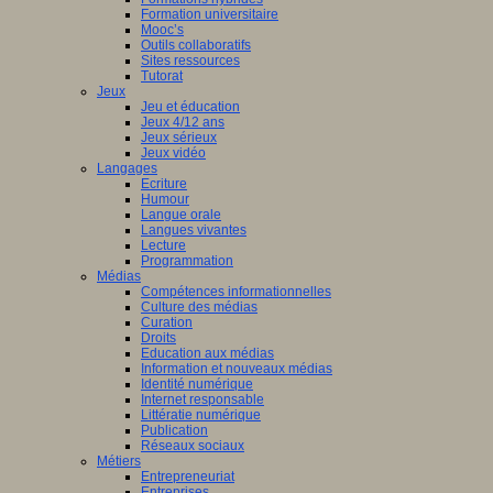
Formation universitaire
Mooc’s
Outils collaboratifs
Sites ressources
Tutorat
Jeux
Jeu et éducation
Jeux 4/12 ans
Jeux sérieux
Jeux vidéo
Langages
Ecriture
Humour
Langue orale
Langues vivantes
Lecture
Programmation
Médias
Compétences informationnelles
Culture des médias
Curation
Droits
Education aux médias
Information et nouveaux médias
Identité numérique
Internet responsable
Littératie numérique
Publication
Réseaux sociaux
Métiers
Entrepreneuriat
Entreprises