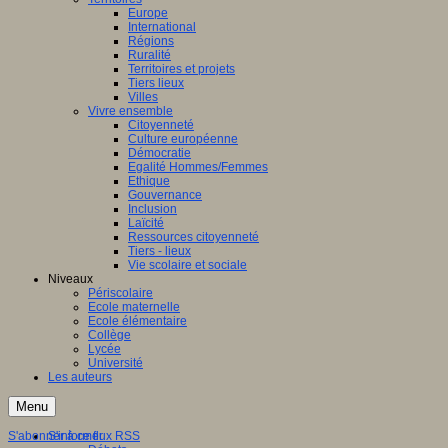
Europe
International
Régions
Ruralité
Territoires et projets
Tiers lieux
Villes
Vivre ensemble
Citoyenneté
Culture européenne
Démocratie
Egalité Hommes/Femmes
Ethique
Gouvernance
Inclusion
Laïcité
Ressources citoyenneté
Tiers - lieux
Vie scolaire et sociale
Niveaux
Périscolaire
Ecole maternelle
Ecole élémentaire
Collège
Lycée
Université
Les auteurs
Menu
S'abonner à ce flux RSS
S'informer