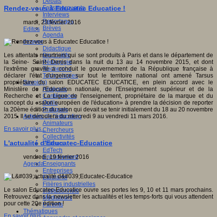
Débats
Faits marquants
Rendez-vous à Educatec Educatice !
Interviews
Reportages
mardi, 23 février 2016
Brèves
Editos
Agenda
Innover
Didactique
Dispositifs
Les attentats meurtriers qui se sont produits à Paris et dans le département de
Pédagogie
la Seine- Saint- Denis dans la nuit du 13 au 14 novembre 2015, et dont
Recherche
l'extrême gravité a conduit le gouvernement de la République française à
Technologies
déclarer l'état d'urgence sur tout le territoire national ont amené Tarsus
Savoir(s)
propriétaire du salon EDUCATEC EDUCATICE, en plein accord avec le
Analyses
Ministère de l'Education nationale, de l'Enseignement supérieur et de la
Conférences
Recherche et La Ligue de l'enseignement, propriétaire de la marque et du
Outils
concept du «salon européen de l'éducation» à prendre la décision de reporter
Pratiques
la 20ème édition du salon qui devait se tenir initialement du 18 au 20 novembre
Acteurs de l'éducation
2015. Il se déroulera du mercredi 9 au vendredi 11 mars 2016.
Animateurs
En savoir plus...
Chercheurs
Collectivités
L'actualité d'Educatec-Educatice
Editeurs
EdTech
Encadrement
vendredi, 19 février 2016
Enseignants
Agenda
Entreprises
Etudiants
Filières industrielles
Le salon Educatec-Educatice ouvre ses portes les 9, 10 et 11 mars prochains.
Institutionnels
Retrouvez dans la newsletter les actualités et les temps-forts qui vous attendent
Médiateurs
pour cette 20e édition !
Parents
Thématiques
En savoir plus...