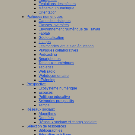
Evolutions des métiers
Métiers du numérique
Orientation
Pratiques numériques
Cartes heuristiques
Classes inversées
Environnement Numérique de Travail
Fablab
Géolocalisation
Images
Les mondes virtuels en éducation
Pratiques collaboratives
Podcasting
Smartphones
Tableaux numériques
Tablettes
Web radio
Webdocumentaire
eTwinning
Prospective
Ecosystème numérique
Espaces
Politique éducative
Scénarios prospectifs
Temps
Réseaux sociaux
Algorithme
Données
Réseaux sociaux et champ scolaire
Sélection de ressources
Bibliographies
Education artistique