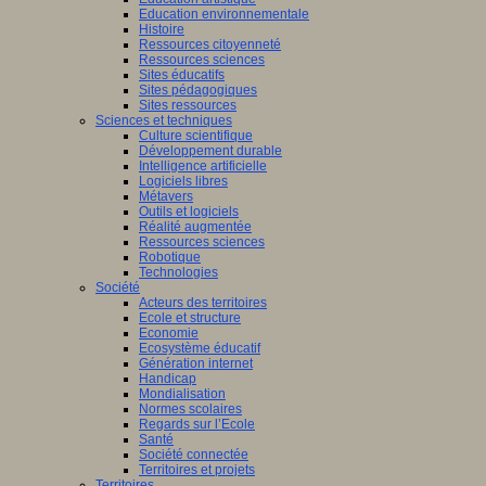
Education environnementale
Histoire
Ressources citoyenneté
Ressources sciences
Sites éducatifs
Sites pédagogiques
Sites ressources
Sciences et techniques
Culture scientifique
Développement durable
Intelligence artificielle
Logiciels libres
Métavers
Outils et logiciels
Réalité augmentée
Ressources sciences
Robotique
Technologies
Société
Acteurs des territoires
Ecole et structure
Economie
Ecosystème éducatif
Génération internet
Handicap
Mondialisation
Normes scolaires
Regards sur l’Ecole
Santé
Société connectée
Territoires et projets
Territoires