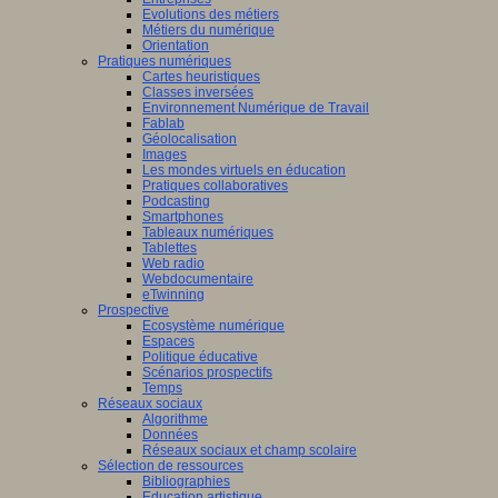
Evolutions des métiers
Métiers du numérique
Orientation
Pratiques numériques
Cartes heuristiques
Classes inversées
Environnement Numérique de Travail
Fablab
Géolocalisation
Images
Les mondes virtuels en éducation
Pratiques collaboratives
Podcasting
Smartphones
Tableaux numériques
Tablettes
Web radio
Webdocumentaire
eTwinning
Prospective
Ecosystème numérique
Espaces
Politique éducative
Scénarios prospectifs
Temps
Réseaux sociaux
Algorithme
Données
Réseaux sociaux et champ scolaire
Sélection de ressources
Bibliographies
Education artistique