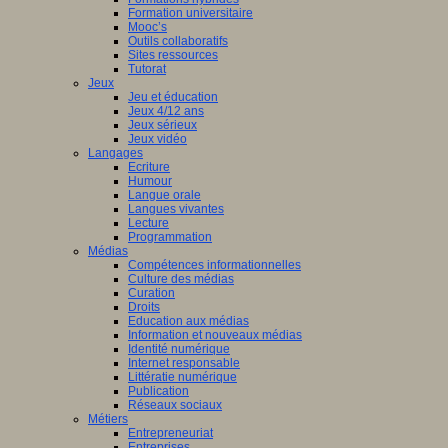
Formation universitaire
Mooc’s
Outils collaboratifs
Sites ressources
Tutorat
Jeux
Jeu et éducation
Jeux 4/12 ans
Jeux sérieux
Jeux vidéo
Langages
Ecriture
Humour
Langue orale
Langues vivantes
Lecture
Programmation
Médias
Compétences informationnelles
Culture des médias
Curation
Droits
Education aux médias
Information et nouveaux médias
Identité numérique
Internet responsable
Littératie numérique
Publication
Réseaux sociaux
Métiers
Entrepreneuriat
Entreprises