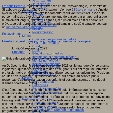
Jeux 4/12 ans
Jeux sérieux
Frédéric Bernard
, Maître de conférences en neuropsychologie, Université de
Jeux vidéo
Strasbourg publie sur The Conversation : L’entrée à
l’école primaire
coïncide
Langages
avec la découverte des savoirs fondamentaux qui vont structurer la vie et la
Ecriture
personnalité des élèves. La lecture implique de passer par un apprentissage
Humour
relativement long, sur plusieurs années, et plus ou moins difficile selon les
Langue orale
élèves, ce qui représente un défi croissant dans une société caractérisée par
Langues vivantes
un
mouvement d’accélération
.
Lecture
Programmation
En savoir plus...
Médias
Compétences informationnelles
Guide de pratique pour orienter le nouvel enseignant
Culture des médias
Curation
lundi, 04 septembre 2023
Droits
Pratiques
Education aux médias
Information et nouveaux médias
Identité numérique
Internet responsable
Au Québec, le drame de la rentrée scolaire 2023 est le manque d’enseignants
Littératie numérique
légalement qualifiées, c’est-à-dire des enseignants qui ont reçu une formation
Publication
professionnelle en éducation telle que dispensée par les universités. Plusieurs
Réseaux sociaux
adultes non légalement qualifiés font donc leur entrée au service public
Métiers
responsable de la scolarisation des enfants et des adolescents en ce début
Entrepreneuriat
d’année scolaire 2023/24.
Entreprises
Evolutions des métiers
C’est à leur intention ainsi qu’à celle que le sujet intéresse que j’ai conçu ce
Métiers du numérique
court guide de pratique, quelques recommandations selon ma conception
Orientation
personnelle de l’enseignement et de l’éducation pour guider ces néophytes de
Pratiques numériques
l’enseignement dans cette tâche fondamentalement humaine qui consiste à
Cartes heuristiques
occuper dans le calme et l’harmonie 25 à 30 jeunes quasi quotidiennement et
Classes inversées
aussi évidemment veiller à leurs apprentissages selon les principes des
Environnement Numérique de Travail
programmes scolaires du Québec.