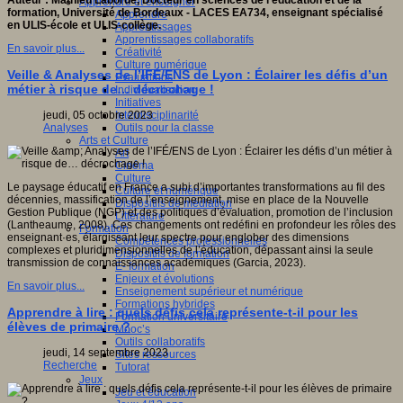
Auteur : Mathieu Laborde, Docteur en sciences de l'éducation et de la
Apprendre et enseigner
formation, Université de Bordeaux - LACES EA734, enseignant spécialisé
Apprendre
en ULIS-école et ULIS-collège.
Apprentissages
Apprentissages collaboratifs
En savoir plus...
Créativité
Culture numérique
Veille & Analyses de l’IFÉ/ENS de Lyon : Éclairer les défis d’un
Evaluations
métier à risque de… décrochage !
Individualisation
Initiatives
Interdisciplinarité
jeudi, 05 octobre 2023
Outils pour la classe
Analyses
Arts et Culture
Art
Cinéma
Culture
Le paysage éducatif en France a subi d’importantes transformations au fil des
Culture et numérique
décennies, massification de l’enseignement, mise en place de la Nouvelle
Dispositifs de médiation
Gestion Publique (NGP) et des politiques d’évaluation, promotion de l’inclusion
Littérature
(Lantheaume, 2008). Ces changements ont redéfini en profondeur les rôles des
Formation
enseignant·es, élargissant leur spectre pour englober des dimensions
Compétences professionnelles
complexes et pluridimensionnelles de l’éducation, dépassant ainsi la seule
Dispositifs de formation
transmission de connaissances académiques (Garcia, 2023).
E- formation
Enjeux et évolutions
En savoir plus...
Enseignement supérieur et numérique
Formations hybrides
Apprendre à lire : quels défis cela représente-t-il pour les
Formation universitaire
élèves de primaire ?
Mooc’s
Outils collaboratifs
jeudi, 14 septembre 2023
Sites ressources
Recherche
Tutorat
Jeux
Jeu et éducation