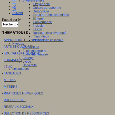
Vivre ensemble
11
Citoyenneté
12
Culture européenne
13
Démocratie
Suivant
Egalité Hommes/Femmes
Ethique
Page 9 sur 94
Gouvernance
Inclusion
Laïcité
THEMATIQUES
Ressources citoyenneté
Tiers - lieux
-
APPRENDRE ET ENSEIGNER
Vie scolaire et sociale
Niveaux
-
ARTS ET CULTURE
Périscolaire
Ecole maternelle
-
EDUCATION AUX MEDIAS
Ecole élémentaire
Collège
-
FORMATION
Lycée
Université
-
JEUX
Les auteurs
-
LANGAGES
-
MEDIAS
-
METIERS
-
PRATIQUES NUMERIQUES
-
PROSPECTIVE
-
RESEAUX SOCIAUX
-
SELECTION DE RESSOURCES