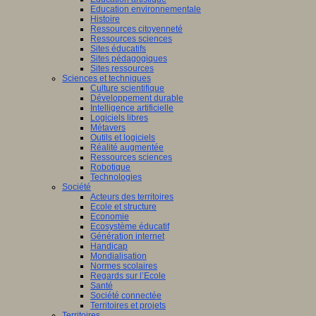
Education environnementale
Histoire
Ressources citoyenneté
Ressources sciences
Sites éducatifs
Sites pédagogiques
Sites ressources
Sciences et techniques
Culture scientifique
Développement durable
Intelligence artificielle
Logiciels libres
Métavers
Outils et logiciels
Réalité augmentée
Ressources sciences
Robotique
Technologies
Société
Acteurs des territoires
Ecole et structure
Economie
Ecosystème éducatif
Génération internet
Handicap
Mondialisation
Normes scolaires
Regards sur l’Ecole
Santé
Société connectée
Territoires et projets
Territoires