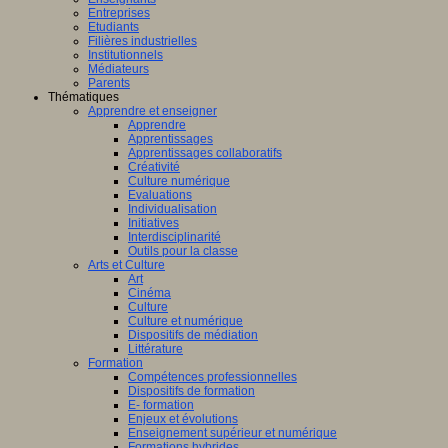
Entreprises
Etudiants
Filières industrielles
Institutionnels
Médiateurs
Parents
Thématiques
Apprendre et enseigner
Apprendre
Apprentissages
Apprentissages collaboratifs
Créativité
Culture numérique
Evaluations
Individualisation
Initiatives
Interdisciplinarité
Outils pour la classe
Arts et Culture
Art
Cinéma
Culture
Culture et numérique
Dispositifs de médiation
Littérature
Formation
Compétences professionnelles
Dispositifs de formation
E- formation
Enjeux et évolutions
Enseignement supérieur et numérique
Formations hybrides