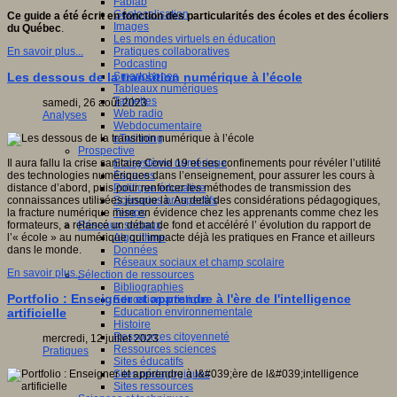
Fablab
Géolocalisation
Ce guide a été écrit en fonction des particularités des écoles et des écoliers
Images
du Québec
.
Les mondes virtuels en éducation
Pratiques collaboratives
En savoir plus...
Podcasting
Smartphones
Les dessous de la transition numérique à l’école
Tableaux numériques
Tablettes
samedi, 26 août 2023
Web radio
Analyses
Webdocumentaire
eTwinning
Prospective
Ecosystème numérique
Il aura fallu la crise sanitaire Covid 19 et ses confinements pour révéler l’utilité
Espaces
des technologies numériques dans l’enseignement, pour assurer les cours à
Politique éducative
distance d’abord, puis pour renforcer les méthodes de transmission des
Scénarios prospectifs
connaissances utilisées jusque là. Au delà des considérations pédagogiques,
Temps
la fracture numérique mise en évidence chez les apprenants comme chez les
Réseaux sociaux
formateurs, a relancé un débat de fond et accéléré l’ évolution du rapport de
Algorithme
l’« école » au numérique qui impacte déjà les pratiques en France et ailleurs
Données
dans le monde.
Réseaux sociaux et champ scolaire
En savoir plus...
Sélection de ressources
Bibliographies
Portfolio : Enseigner et apprendre à l'ère de l'intelligence
Education artistique
Education environnementale
artificielle
Histoire
Ressources citoyenneté
mercredi, 12 juillet 2023
Ressources sciences
Pratiques
Sites éducatifs
Sites pédagogiques
Sites ressources