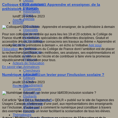
Débats
Faits marquants
Colloque 19/20 octobre : Apprendre et enseigner, de la
Interviews
préhistoire à demain
Reportages
Brèves
lundi, 16 octobre 2023
Agenda
Agenda
Innover
Didactique
Dispositifs
Pédagogie
Pour son colloque de rentrée qui aura lieu les 19 et 20 octobre, le Collège de
Recherche
France réunit les meilleurs spécialistes de différentes disciplines. Gratuit et
Technologies
accessible à tous, ce colloque consacrera ses travaux au thème « Apprendre et
Savoir(s)
enseigner, de la préhistoire à demain », en écho à l’initiative
Agir pour
Analyses
l’éducation
des professeurs du Collège de France dont l’ambition est de placer
Conférences
la recherche scientifique, ses méthodes, ses analyses, ses expérimentations et
Outils
ses résultats, au service de l’école et de contribuer à faire vivre la promesse
Pratiques
républicaine de l’éducation pour tous.
Acteurs de l'éducation
Animateurs
En savoir plus...
Chercheurs
Collectivités
Numérique éducatif : un levier pour l'inclusion scolaire ?
Editeurs
EdTech
jeudi, 12 octobre 2023
Encadrement
Recherche
Enseignants
Entreprises
Etudiants
Filières industrielles
Cet article "Que Dit La Recherche" « QDLR » publié sur le site de l'agence des
Institutionnels
Usages Canopé, s’intéresse d’une part, aux représentations des enseignants
Médiateurs
sur l’inclusion, d’autre part à comment le numérique peut constituer à travers
Parents
des exemples concrets un levier facilitant la scolarisation de tous les élèves.
Thématiques