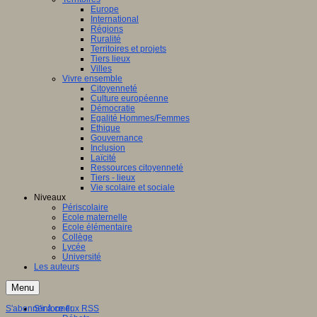
Europe
International
Régions
Ruralité
Territoires et projets
Tiers lieux
Villes
Vivre ensemble
Citoyenneté
Culture européenne
Démocratie
Egalité Hommes/Femmes
Ethique
Gouvernance
Inclusion
Laïcité
Ressources citoyenneté
Tiers - lieux
Vie scolaire et sociale
Niveaux
Périscolaire
Ecole maternelle
Ecole élémentaire
Collège
Lycée
Université
Les auteurs
Menu
S'abonner à ce flux RSS
S'informer