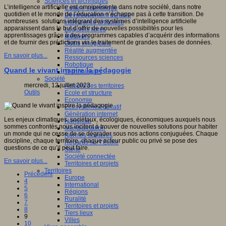
Sciences et techniques
L’intelligence artificielle est omniprésente dans notre société, dans notre
Culture scientifique
quotidien et le monde de l’éducation n’échappe pas à cette transition. De
Développement durable
nombreuses solutions intégrant des systèmes d’intelligence artificielle
Intelligence artificielle
apparaissent dans le but d’offrir de nouvelles possibilités pour les
Logiciels libres
apprentissages grâce à des programmes capables d’acquérir des informations
Métavers
et de fournir des prédictions via le traitement de grandes bases de données.
Outils et logiciels
Réalité augmentée
En savoir plus...
Ressources sciences
Robotique
Quand le vivant inspire la pédagogie
Technologies
Société
mercredi, 12 juillet 2023
Acteurs des territoires
Outils
Ecole et structure
Economie
Ecosystème éducatif
Génération internet
Les enjeux climatiques, sociétaux, écologiques, économiques auxquels nous
Handicap
sommes confrontés nous incitent à trouver de nouvelles solutions pour habiter
Mondialisation
un monde qui ne cesse de se dégrader sous nos actions conjuguées. Chaque
Normes scolaires
discipline, chaque territoire, chaque acteur public ou privé se pose des
Regards sur l’Ecole
questions de ce qu’il peut faire.
Santé
Société connectée
En savoir plus...
Territoires et projets
Territoires
Précédent
Europe
4
International
5
Régions
6
Ruralité
7
Territoires et projets
8
Tiers lieux
9
Villes
10