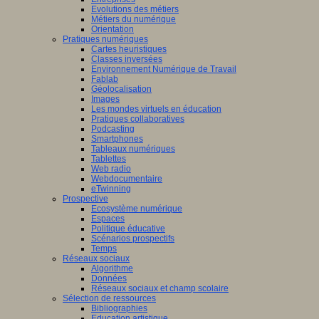
Evolutions des métiers
Métiers du numérique
Orientation
Pratiques numériques
Cartes heuristiques
Classes inversées
Environnement Numérique de Travail
Fablab
Géolocalisation
Images
Les mondes virtuels en éducation
Pratiques collaboratives
Podcasting
Smartphones
Tableaux numériques
Tablettes
Web radio
Webdocumentaire
eTwinning
Prospective
Ecosystème numérique
Espaces
Politique éducative
Scénarios prospectifs
Temps
Réseaux sociaux
Algorithme
Données
Réseaux sociaux et champ scolaire
Sélection de ressources
Bibliographies
Education artistique