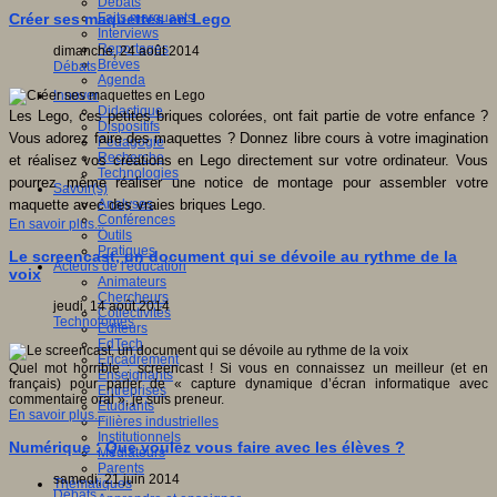
Débats
Faits marquants
Créer ses maquettes en Lego
Interviews
Reportages
dimanche, 24 août 2014
Brèves
Débats
Agenda
Innover
Didactique
Les Lego, ces petites briques colorées, ont fait partie de votre enfance ?
Dispositifs
Vous adorez faire des maquettes ? Donnez libre cours à votre imagination
Pédagogie
Recherche
et réalisez vos créations en Lego directement sur votre ordinateur. Vous
Technologies
pourrez même réaliser une notice de montage pour assembler votre
Savoir(s)
Analyses
maquette avec des vraies briques Lego.
Conférences
En savoir plus...
Outils
Pratiques
Le screencast, un document qui se dévoile au rythme de la
Acteurs de l'éducation
voix
Animateurs
Chercheurs
jeudi, 14 août 2014
Collectivités
Technologies
Editeurs
EdTech
Encadrement
Quel mot horrible : screencast ! Si vous en connaissez un meilleur (et en
Enseignants
français) pour parler de « capture dynamique d’écran informatique avec
Entreprises
commentaire oral », je suis preneur.
Etudiants
En savoir plus...
Filières industrielles
Institutionnels
Numérique : Que voulez vous faire avec les élèves ?
Médiateurs
Parents
samedi, 21 juin 2014
Thématiques
Débats