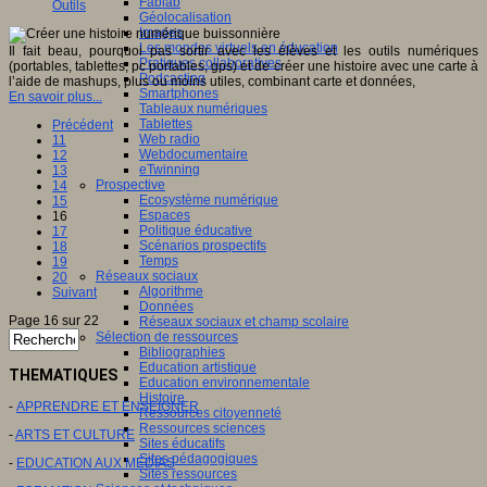
Fablab
Outils
Géolocalisation
Images
Les mondes virtuels en éducation
Il fait beau, pourquoi pas sortir avec les élèves et les outils numériques
Pratiques collaboratives
(portables, tablettes, pc portables, gps) et de créer une histoire avec une carte à
Podcasting
l’aide de mashups, plus ou moins utiles, combinant carte et données,
Smartphones
En savoir plus...
Tableaux numériques
Tablettes
Précédent
Web radio
11
Webdocumentaire
12
eTwinning
13
Prospective
14
Ecosystème numérique
15
Espaces
16
Politique éducative
17
Scénarios prospectifs
18
Temps
19
Réseaux sociaux
20
Algorithme
Suivant
Données
Page 16 sur 22
Réseaux sociaux et champ scolaire
Sélection de ressources
Bibliographies
Education artistique
THEMATIQUES
Education environnementale
Histoire
-
APPRENDRE ET ENSEIGNER
Ressources citoyenneté
Ressources sciences
-
ARTS ET CULTURE
Sites éducatifs
Sites pédagogiques
-
EDUCATION AUX MEDIAS
Sites ressources