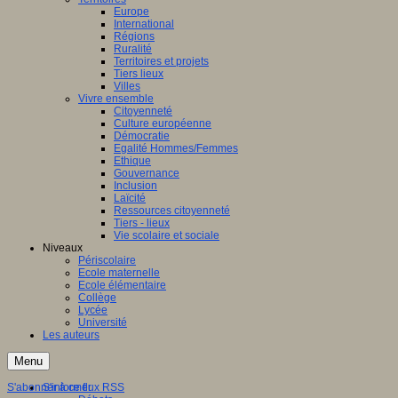
Europe
International
Régions
Ruralité
Territoires et projets
Tiers lieux
Villes
Vivre ensemble
Citoyenneté
Culture européenne
Démocratie
Egalité Hommes/Femmes
Ethique
Gouvernance
Inclusion
Laïcité
Ressources citoyenneté
Tiers - lieux
Vie scolaire et sociale
Niveaux
Périscolaire
Ecole maternelle
Ecole élémentaire
Collège
Lycée
Université
Les auteurs
Menu
S'abonner à ce flux RSS
S'informer