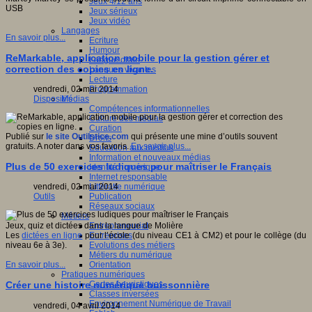
Jeux 4/12 ans
USB
Jeux sérieux
Jeux vidéo
Langages
En savoir plus...
Ecriture
Humour
ReMarkable, application mobile pour la gestion gérer et
Langue orale
correction des copies en ligne.
Langues vivantes
Lecture
Programmation
vendredi, 02 mai 2014
Médias
Dispositifs
Compétences informationnelles
Culture des médias
Curation
Publié sur
le site Outilstice.com
qui présente une mine d’outils souvent
Droits
gratuits. A noter dans vos favoris.
En savoir plus...
Education aux médias
Information et nouveaux médias
Plus de 50 exercices ludiques pour maîtriser le Français
Identité numérique
Internet responsable
Littératie numérique
vendredi, 02 mai 2014
Publication
Outils
Réseaux sociaux
Métiers
Entrepreneuriat
Jeux, quiz et dictées dans la langue de Molière
Entreprises
Les
dictées en ligne
pour l’école (du niveau CE1 à CM2) et pour le collège (du
Evolutions des métiers
niveau 6e à 3e).
Métiers du numérique
Orientation
En savoir plus...
Pratiques numériques
Cartes heuristiques
Créer une histoire numérique buissonnière
Classes inversées
Environnement Numérique de Travail
vendredi, 04 avril 2014