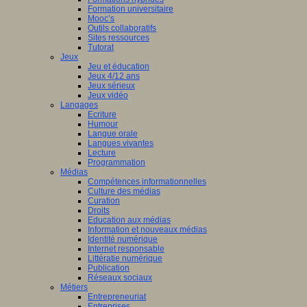
Formation universitaire
Mooc’s
Outils collaboratifs
Sites ressources
Tutorat
Jeux
Jeu et éducation
Jeux 4/12 ans
Jeux sérieux
Jeux vidéo
Langages
Ecriture
Humour
Langue orale
Langues vivantes
Lecture
Programmation
Médias
Compétences informationnelles
Culture des médias
Curation
Droits
Education aux médias
Information et nouveaux médias
Identité numérique
Internet responsable
Littératie numérique
Publication
Réseaux sociaux
Métiers
Entrepreneuriat
Entreprises