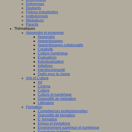
Entreprises
Etudiants
Filières industrielles
Institutionnels
Médiateurs
Parents
Thématiques
Apprendre et enseigner
Apprendre
Apprentissages
Apprentissages collaboratifs
Créativité
Culture numérique
Evaluations
Individualisation
Initiatives
Interdisciplinarité
Outils pour la classe
Arts et Culture
Art
Cinéma
Culture
Culture et numérique
Dispositifs de médiation
Littérature
Formation
Compétences professionnelles
Dispositifs de formation
E- formation
Enjeux et évolutions
Enseignement supérieur et numérique
Formations hybrides