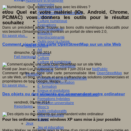
Apprendre et enseigner
Apprendre
Apprentissages
et/ou Quel est votre matériel (IOs, Android, Chrome,
Apprentissages collaboratifs
Créativité
PC/MAC) vous donnera les outils pour le résultat
Culture numérique
souhaitez
Evaluations
Dans un précédent article Trouver les bons outils numériques éducatifs pour
Individualisation
vos besoins (Smashing) ou je montrais un portail de sites web 2.0,
Initiatives
En savoir plus...
Interdisciplinarité
Outils pour la classe
Comment ajouter une carte OpenStreetMap sur un site Web
Arts et Culture
Art
dimanche, 08 juin 2014
Cinéma
Fait marquant
Culture
Culture et numérique
Dispositifs de médiation
Posté par Jean-Luc Raymond le Samedi 7 juin 2014 sur
NetPublic
Littérature
Comment mettre en ligne une carte personnalisée libre
OpenStreetMap
sur
Formation
un site Web, un blog, un forum et ainsi s’affranchir de solutions commerciales et
Compétences professionnelles
propriétaires de type Google, Mappy… ?
Dispositifs de formation
En savoir plus...
E- formation
Enjeux et évolutions
Des objets ou des aliments qui commandent votre ordinateur
Enseignement supérieur et numérique
Formations hybrides
vendredi, 09 mai 2014
Formation universitaire
Reportages
Mooc’s
Outils collaboratifs
Sites ressources
Tutorat
Pour les ordinateurs avec windows XP sans mise à jour possible
Jeux
Jeu et éducation
MaKey MaKey se présente sous la forme d’un circuit imprimé connectable en