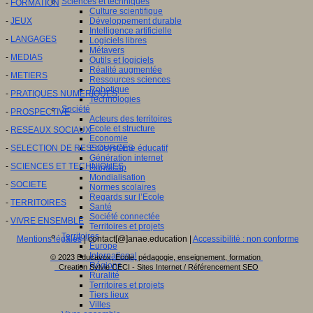
Sciences et techniques
-
FORMATION
Culture scientifique
-
JEUX
Développement durable
Intelligence artificielle
-
LANGAGES
Logiciels libres
Métavers
-
MEDIAS
Outils et logiciels
Réalité augmentée
-
METIERS
Ressources sciences
Robotique
-
PRATIQUES NUMERIQUES
Technologies
Société
-
PROSPECTIVE
Acteurs des territoires
Ecole et structure
-
RESEAUX SOCIAUX
Economie
-
SELECTION DE RESSOURCES
Ecosystème éducatif
Génération internet
-
SCIENCES ET TECHNIQUES
Handicap
Mondialisation
-
SOCIETE
Normes scolaires
Regards sur l’Ecole
-
TERRITOIRES
Santé
Société connectée
-
VIVRE ENSEMBLE
Territoires et projets
Territoires
Mentions légales
| contact[@]anae.education |
Accessibilité : non conforme
Europe
International
© 2023 Educavox, Ecole, pédagogie, enseignement, formation
Régions
Creation Sylvie CECI - Sites Internet / Référencement SEO
Ruralité
Territoires et projets
Tiers lieux
Villes