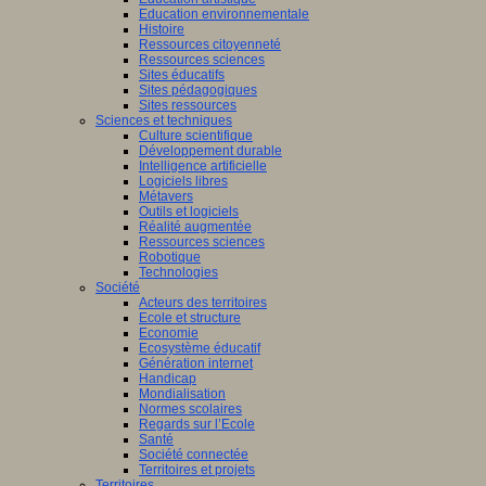
Education environnementale
Histoire
Ressources citoyenneté
Ressources sciences
Sites éducatifs
Sites pédagogiques
Sites ressources
Sciences et techniques
Culture scientifique
Développement durable
Intelligence artificielle
Logiciels libres
Métavers
Outils et logiciels
Réalité augmentée
Ressources sciences
Robotique
Technologies
Société
Acteurs des territoires
Ecole et structure
Economie
Ecosystème éducatif
Génération internet
Handicap
Mondialisation
Normes scolaires
Regards sur l’Ecole
Santé
Société connectée
Territoires et projets
Territoires