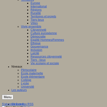
Europe
International
Régions
Ruralité
Territoires et projets
Tiers lieux
Villes
Vivre ensemble
Citoyenneté
Culture européenne
Démocratie
Egalité Hommes/Femmes
Ethique
Gouvernance
Inclusion
Laïcité
Ressources citoyenneté
Tiers - lieux
Vie scolaire et sociale
Niveaux
Périscolaire
Ecole maternelle
Ecole élémentaire
Collège
Lycée
Université
Les auteurs
Menu
S'abonner à ce flux RSS
S'informer