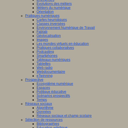
Evolutions des métiers
Métiers du numérique
Orientation
Pratiques numériques
Cartes heuristiques
Classes inversées
Environnement Numérique de Travail
Fablab
Géolocalisation
Images
Les mondes virtuels en éducation
Pratiques collaboratives
Podcasting
Smartphones
Tableaux numériques
Tablettes
Web radio
Webdocumentaire
eTwinning
Prospective
Ecosystème numérique
Espaces
Politique éducative
Scénarios prospectifs
Temps
Réseaux sociaux
Algorithme
Données
Réseaux sociaux et champ scolaire
Sélection de ressources
Bibliographies
Education artistique