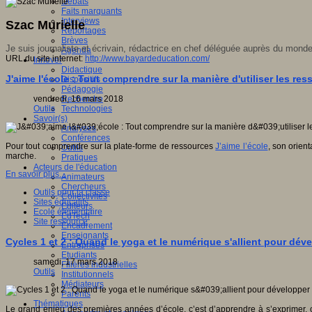
Débats
Faits marquants
Interviews
Szac Murielle
Reportages
Brèves
Je suis journaliste et écrivain, rédactrice en chef déléguée auprès du mo
Agenda
URL du site internet:
http://www.bayardeducation.com/
Innover
Didactique
J'aime l'école : Tout comprendre sur la manière d'utiliser les re
Dispositifs
Pédagogie
vendredi, 16 mars 2018
Recherche
Outils
Technologies
Savoir(s)
Analyses
Conférences
Pour tout comprendre sur la plate-forme de ressources
J’aime l’école
, son orien
Outils
marche.
Pratiques
Acteurs de l'éducation
En savoir plus...
Animateurs
Chercheurs
Outils pour la classe
Collectivités
Sites éducatifs
Editeurs
Ecole élémentaire
EdTech
Site ressource
Encadrement
Enseignants
Cycles 1 et 2 : Quand le yoga et le numérique s'allient pour dév
Entreprises
Etudiants
samedi, 17 mars 2018
Filières industrielles
Outils
Institutionnels
Médiateurs
Parents
Thématiques
Le grand enjeu des premières années d’école, c’est d’apprendre à s’exprimer, co