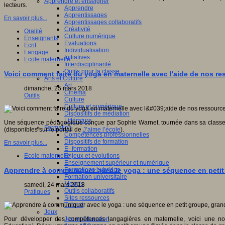
Apprendre et enseigner
lecteurs.
Apprendre
Apprentissages
En savoir plus...
Apprentissages collaboratifs
Créativité
Oralité
Culture numérique
Enseignants
Evaluations
Ecrit
Individualisation
Langage
Initiatives
Ecole maternelle
Interdisciplinarité
Outils pour la classe
Voici comment faire du yoga en maternelle avec l'aide de nos 
Arts et Culture
Art
dimanche, 25 mars 2018
Cinéma
Outils
Culture
Culture et numérique
Dispositifs de médiation
Littérature
Une séquence pédagogique conçue par Sophie Warnet, tournée dans sa classe d
Formation
(disponibles sur le portail de
J’aime l’école
).
Compétences professionnelles
Dispositifs de formation
En savoir plus...
E- formation
Enjeux et évolutions
Ecole maternelle
Enseignement supérieur et numérique
Formations hybrides
Apprendre à communiquer avec le yoga : une séquence en petit
Formation universitaire
Mooc’s
samedi, 24 mars 2018
Outils collaboratifs
Pratiques
Sites ressources
Tutorat
Jeux
Jeu et éducation
Pour développer des compétences langagières en maternelle, voici une n