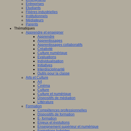
Entreprises
Etudiants
Filières industrielles
Institutionnels
Médiateurs
Parents
Thématiques
Apprendre et enseigner
Apprendre
Apprentissages
Apprentissages collaboratifs
Créativité
Culture numérique
Evaluations
Individualisation
Initiatives
Interdisciplinarité
Outils pour la classe
Arts et Culture
Art
Cinéma
Culture
Culture et numérique
Dispositifs de médiation
Littérature
Formation
Compétences professionnelles
Dispositifs de formation
E- formation
Enjeux et évolutions
Enseignement supérieur et numérique
Formations hybrides