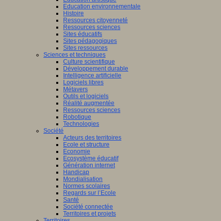
Education environnementale
Histoire
Ressources citoyenneté
Ressources sciences
Sites éducatifs
Sites pédagogiques
Sites ressources
Sciences et techniques
Culture scientifique
Développement durable
Intelligence artificielle
Logiciels libres
Métavers
Outils et logiciels
Réalité augmentée
Ressources sciences
Robotique
Technologies
Société
Acteurs des territoires
Ecole et structure
Economie
Ecosystème éducatif
Génération internet
Handicap
Mondialisation
Normes scolaires
Regards sur l’Ecole
Santé
Société connectée
Territoires et projets
Territoires