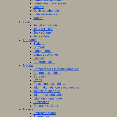
Formation universitaire
Mooc’s
Outils collaboratifs
Sites ressources
Tutorat
Jeux
Jeu et éducation
Jeux 4/12 ans
Jeux sérieux
Jeux vidéo
Langages
Ecriture
Humour
Langue orale
Langues vivantes
Lecture
Programmation
Médias
Compétences informationnelles
Culture des médias
Curation
Droits
Education aux médias
Information et nouveaux médias
Identité numérique
Internet responsable
Littératie numérique
Publication
Réseaux sociaux
Métiers
Entrepreneuriat
Entreprises