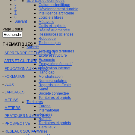
4
Sciences et techniques
5
Culture scientifique
6
Développement durable
7
Intelligence artificielle
8
Logiciels libres
Suivant
Métavers
Outils et logiciels
Page 1 sur 8
Réalité augmentée
Ressources sciences
Robotique
Technologies
THEMATIQUES
Société
Acteurs des territoires
-
APPRENDRE ET ENSEIGNER
Ecole et structure
Economie
-
ARTS ET CULTURE
Ecosystème éducatif
Génération internet
-
EDUCATION AUX MEDIAS
Handicap
-
FORMATION
Mondialisation
Normes scolaires
-
JEUX
Regards sur l’Ecole
Santé
-
LANGAGES
Société connectée
Territoires et projets
-
MEDIAS
Territoires
Europe
-
METIERS
International
Régions
-
PRATIQUES NUMERIQUES
Ruralité
Territoires et projets
-
PROSPECTIVE
Tiers lieux
-
RESEAUX SOCIAUX
Villes