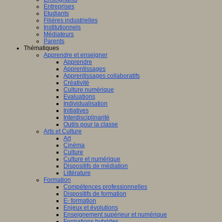
Entreprises
Etudiants
Filières industrielles
Institutionnels
Médiateurs
Parents
Thématiques
Apprendre et enseigner
Apprendre
Apprentissages
Apprentissages collaboratifs
Créativité
Culture numérique
Evaluations
Individualisation
Initiatives
Interdisciplinarité
Outils pour la classe
Arts et Culture
Art
Cinéma
Culture
Culture et numérique
Dispositifs de médiation
Littérature
Formation
Compétences professionnelles
Dispositifs de formation
E- formation
Enjeux et évolutions
Enseignement supérieur et numérique
Formations hybrides