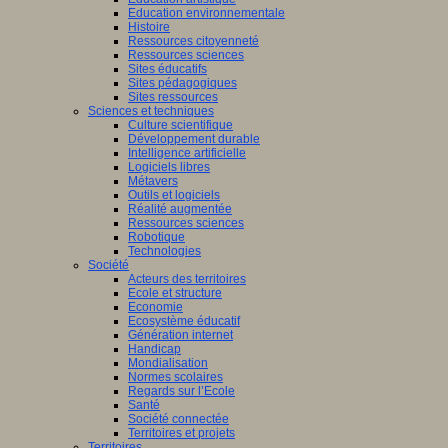
Education environnementale
Histoire
Ressources citoyenneté
Ressources sciences
Sites éducatifs
Sites pédagogiques
Sites ressources
Sciences et techniques
Culture scientifique
Développement durable
Intelligence artificielle
Logiciels libres
Métavers
Outils et logiciels
Réalité augmentée
Ressources sciences
Robotique
Technologies
Société
Acteurs des territoires
Ecole et structure
Economie
Ecosystème éducatif
Génération internet
Handicap
Mondialisation
Normes scolaires
Regards sur l’Ecole
Santé
Société connectée
Territoires et projets
Territoires