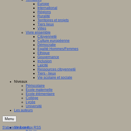
Europe
International
Régions
Ruralité
Territoires et projets
Tiers lieux
Villes
Vivre ensemble
Citoyenneté
Culture européenne
Démocratie
Egalité Hommes/Femmes
Ethique
Gouvernance
Inclusion
Laïcité
Ressources citoyenneté
Tiers - lieux
Vie scolaire et sociale
Niveaux
Périscolaire
Ecole maternelle
Ecole élémentaire
Collège
Lycée
Université
Les auteurs
Menu
S'abonner à ce flux RSS
S'informer