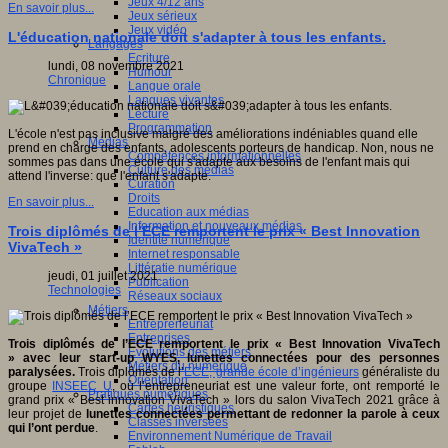
Jeux 4/12 ans
En savoir plus...
Jeux sérieux
Jeux vidéo
L'éducation nationale doit s'adapter à tous les enfants.
Langages
Ecriture
lundi, 08 novembre 2021
Humour
Chronique
Langue orale
Langues vivantes
Lecture
Programmation
L'école n'est pas inclusive malgré des améliorations indéniables quand elle
Médias
prend en charge des enfants, adolescents porteurs de handicap. Non, nous ne
Compétences informationnelles
sommes pas dans une école qui s'adapte aux besoins de l'enfant mais qui
Culture des médias
attend l'inverse: que l'enfant s'adapte.
Curation
Droits
En savoir plus...
Education aux médias
Information et nouveaux médias
Trois diplômés de l’ECE remportent le prix « Best Innovation
Identité numérique
VivaTech »
Internet responsable
Littératie numérique
jeudi, 01 juillet 2021
Publication
Technologies
Réseaux sociaux
Métiers
Entrepreneuriat
Entreprises
Trois diplômés de l’ECE remportent le prix « Best Innovation VivaTech
Evolutions des métiers
» avec leur start-up WYES, lunettes connectées pour des personnes
Métiers du numérique
paralysées.
Trois diplômés de l’
ECE, grande école d’ingénieurs
généraliste du
Orientation
groupe
INSEEC U
, où l’entrepreneuriat est une valeur forte, ont remporté le
Pratiques numériques
grand prix « Best innovation VivaTech » lors du salon VivaTech 2021 grâce à
Cartes heuristiques
leur projet de
lunettes connectées permettant de redonner la parole à ceux
Classes inversées
qui l’ont perdue
.
Environnement Numérique de Travail