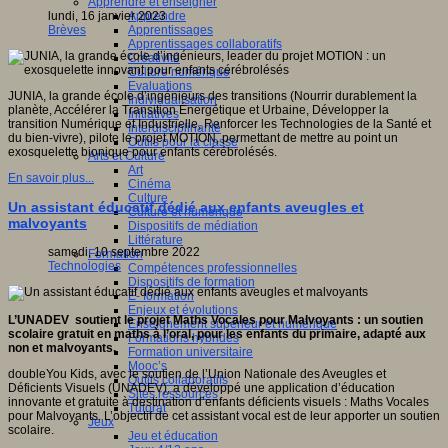
Apprendre et enseigner
Apprendre
lundi, 16 janvier 2023
Apprentissages
Brèves
Apprentissages collaboratifs
Créativité
Culture numérique
Evaluations
JUNIA, la grande école d’ingénieurs des transitions (Nourrir durablement la
Individualisation
planète, Accélérer la Transition Énergétique et Urbaine, Développer la
Initiatives
transition Numérique et Industrielle, Renforcer les Technologies de la Santé et
Interdisciplinarité
du bien-vivre), pilote le projet MOTION, permettant de mettre au point un
Outils pour la classe
exosquelette bionique pour enfants cérébrolésés.
Arts et Culture
Art
En savoir plus...
Cinéma
Culture
Un assistant éducatif dédié aux enfants aveugles et
Culture et numérique
malvoyants
Dispositifs de médiation
Littérature
samedi, 10 septembre 2022
Formation
Technologies
Compétences professionnelles
Dispositifs de formation
E- formation
Enjeux et évolutions
L’UNADEV soutient le projet Maths Vocales pour Malvoyants : un soutien
Enseignement supérieur et numérique
scolaire gratuit en maths à l’oral, pour les enfants du primaire, adapté aux
Formations hybrides
non et malvoyants.
Formation universitaire
Mooc’s
doubleYou Kids, avec le soutien de l’Union Nationale des Aveugles et
Outils collaboratifs
Déficients Visuels (UNADEV), a développé une application d’éducation
Sites ressources
innovante et gratuite à destination d’enfants déficients visuels : Maths Vocales
Tutorat
pour Malvoyants. L’objectif de cet assistant vocal est de leur apporter un soutien
Jeux
scolaire.
Jeu et éducation