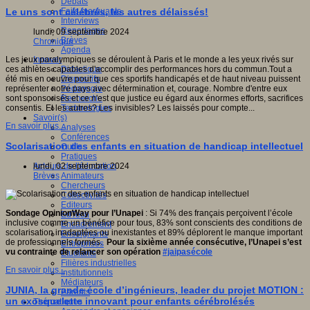
Débats
Faits marquants
Le uns sont célébrés, les autres délaissés!
Interviews
Reportages
lundi, 09 septembre 2024
Brèves
Chronique
Agenda
Innover
Les jeux paralympiques se déroulent à Paris et le monde a les yeux rivés sur
Didactique
ces athlètes capables d'accomplir des performances hors du commun.Tout a
Dispositifs
été mis en oeuvre pour que ces sportifs handicapés et de haut niveau puissent
Pédagogie
représenter notre pays avec détermination et, courage. Nombre d'entre eux
Recherche
sont sponsorisés et ce n'est que justice eu égard aux énormes efforts, sacrifices
Technologies
consentis. Et les autres? Les invisibles? Les laissés pour compte...
Savoir(s)
En savoir plus...
Analyses
Conférences
Scolarisation des enfants en situation de handicap intellectuel
Outils
Pratiques
Acteurs de l'éducation
lundi, 02 septembre 2024
Animateurs
Brèves
Chercheurs
Collectivités
Editeurs
Sondage OpinionWay pour l’Unapei
: Si 74% des français perçoivent l’école
EdTech
inclusive comme un bénéfice pour tous, 83% sont conscients des conditions de
Encadrement
scolarisation inadaptées ou inexistantes et 89% déplorent le manque important
Enseignants
de professionnels formés.
Pour la sixième année consécutive, l’Unapei s’est
Entreprises
vu contrainte de relancer son opération
#jaipasécole
Etudiants
Filières industrielles
En savoir plus...
Institutionnels
Médiateurs
JUNIA, la grande école d’ingénieurs, leader du projet MOTION :
Parents
un exosquelette innovant pour enfants cérébrolésés
Thématiques