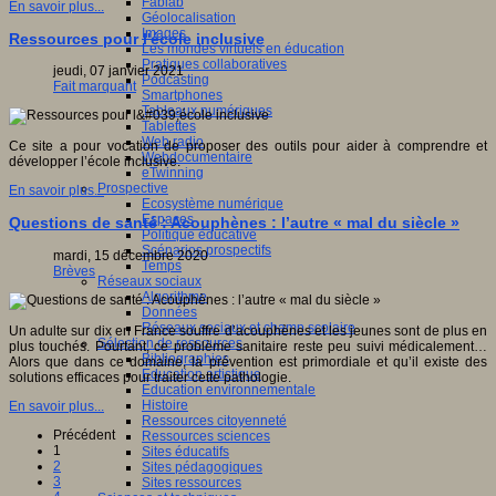
Fablab
En savoir plus...
Géolocalisation
Images
Ressources pour l'école inclusive
Les mondes virtuels en éducation
Pratiques collaboratives
jeudi, 07 janvier 2021
Podcasting
Fait marquant
Smartphones
Tableaux numériques
Tablettes
Web radio
Ce site a pour vocation de proposer des outils pour aider à comprendre et
Webdocumentaire
développer l’école inclusive.
eTwinning
Prospective
En savoir plus...
Ecosystème numérique
Espaces
Questions de santé : Acouphènes : l’autre « mal du siècle »
Politique éducative
Scénarios prospectifs
mardi, 15 décembre 2020
Temps
Brèves
Réseaux sociaux
Algorithme
Données
Réseaux sociaux et champ scolaire
Un adulte sur dix en France souffre d’acouphènes et les jeunes sont de plus en
Sélection de ressources
plus touchés. Pourtant, ce problème sanitaire reste peu suivi médicalement…
Bibliographies
Alors que dans ce domaine, la prévention est primordiale et qu’il existe des
Education artistique
solutions efficaces pour traiter cette pathologie.
Education environnementale
Histoire
En savoir plus...
Ressources citoyenneté
Précédent
Ressources sciences
1
Sites éducatifs
2
Sites pédagogiques
3
Sites ressources