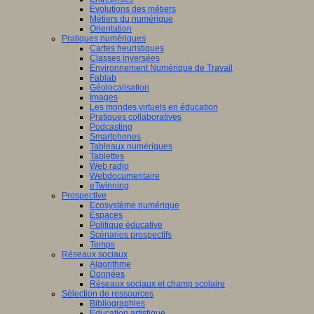
Evolutions des métiers
Métiers du numérique
Orientation
Pratiques numériques
Cartes heuristiques
Classes inversées
Environnement Numérique de Travail
Fablab
Géolocalisation
Images
Les mondes virtuels en éducation
Pratiques collaboratives
Podcasting
Smartphones
Tableaux numériques
Tablettes
Web radio
Webdocumentaire
eTwinning
Prospective
Ecosystème numérique
Espaces
Politique éducative
Scénarios prospectifs
Temps
Réseaux sociaux
Algorithme
Données
Réseaux sociaux et champ scolaire
Sélection de ressources
Bibliographies
Education artistique