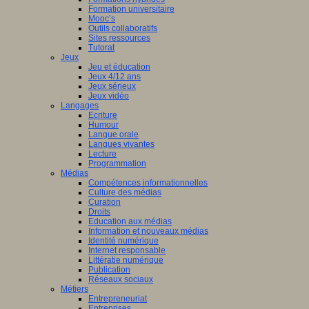
Formation universitaire
Mooc’s
Outils collaboratifs
Sites ressources
Tutorat
Jeux
Jeu et éducation
Jeux 4/12 ans
Jeux sérieux
Jeux vidéo
Langages
Ecriture
Humour
Langue orale
Langues vivantes
Lecture
Programmation
Médias
Compétences informationnelles
Culture des médias
Curation
Droits
Education aux médias
Information et nouveaux médias
Identité numérique
Internet responsable
Littératie numérique
Publication
Réseaux sociaux
Métiers
Entrepreneuriat
Entreprises