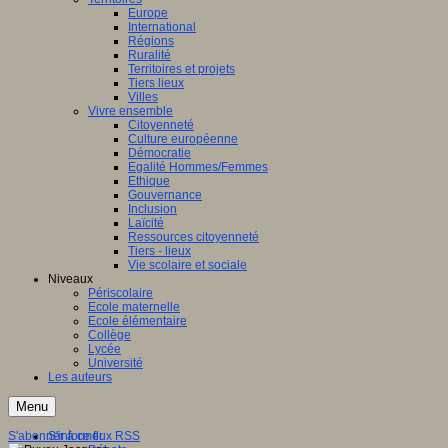
Europe
International
Régions
Ruralité
Territoires et projets
Tiers lieux
Villes
Vivre ensemble
Citoyenneté
Culture européenne
Démocratie
Egalité Hommes/Femmes
Ethique
Gouvernance
Inclusion
Laïcité
Ressources citoyenneté
Tiers - lieux
Vie scolaire et sociale
Niveaux
Périscolaire
Ecole maternelle
Ecole élémentaire
Collège
Lycée
Université
Les auteurs
Menu
S'abonner à ce flux RSS
S'informer