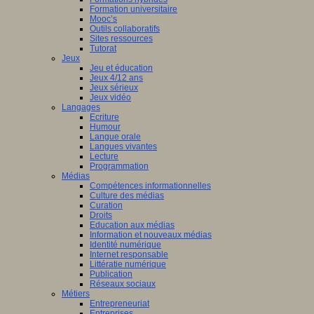
Formation universitaire
Mooc’s
Outils collaboratifs
Sites ressources
Tutorat
Jeux
Jeu et éducation
Jeux 4/12 ans
Jeux sérieux
Jeux vidéo
Langages
Ecriture
Humour
Langue orale
Langues vivantes
Lecture
Programmation
Médias
Compétences informationnelles
Culture des médias
Curation
Droits
Education aux médias
Information et nouveaux médias
Identité numérique
Internet responsable
Littératie numérique
Publication
Réseaux sociaux
Métiers
Entrepreneuriat
Entreprises