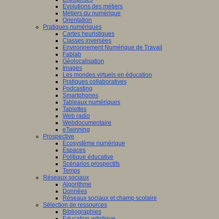
Evolutions des métiers
Métiers du numérique
Orientation
Pratiques numériques
Cartes heuristiques
Classes inversées
Environnement Numérique de Travail
Fablab
Géolocalisation
Images
Les mondes virtuels en éducation
Pratiques collaboratives
Podcasting
Smartphones
Tableaux numériques
Tablettes
Web radio
Webdocumentaire
eTwinning
Prospective
Ecosystème numérique
Espaces
Politique éducative
Scénarios prospectifs
Temps
Réseaux sociaux
Algorithme
Données
Réseaux sociaux et champ scolaire
Sélection de ressources
Bibliographies
Education artistique