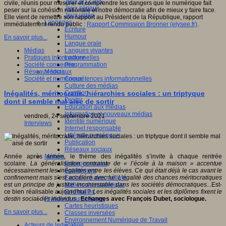
Jeux 4/12 ans
civile, réunis pour mesurer et comprendre les dangers que le numérique fait
Jeux sérieux
peser sur la cohésion nationale et notre démocratie afin de mieux y faire face.
Jeux vidéo
Elle vient de remettre son rapport au Président de la République, rapport
Langages
immédiatement rendu public :
Rapport Commission Bronner (elysee.fr)
.
Ecriture
Humour
En savoir plus...
Langue orale
Langues vivantes
Médias
Lecture
Pratiques informationnelles
Programmation
Société connectée
Médias
Réseaux sociaux
Compétences informationnelles
Société et numérique
Culture des médias
Curation
Inégalités, méritocratie, hiérarchies sociales : un triptyque
Droits
dont il semble mal aisé de sortir
Education aux médias
Information et nouveaux médias
vendredi, 24 septembre 2021
Identité numérique
Interviews
Internet responsable
Littératie numérique
Publication
Réseaux sociaux
Métiers
Année après année, le thème des inégalités s’invite à chaque rentrée
Entrepreneuriat
scolaire.
La généralisation contrainte de « l’école à la maison » accentue
Entreprises
nécessairement les inégalités entre les élèves. Ce qui était déjà le cas avant le
Evolutions des métiers
confinement mais s’est accéléré avec lui. L’égalité des chances méritocratiques
Métiers du numérique
est un principe de justice incontestable dans les sociétés démocratiques..
.Est-
Orientation
ce bien réalisable aujourd'hui ?
Les inégalités sociales et les diplômes fixent le
Pratiques numériques
destin social des individus
...
Echanges avec François Dubet, sociologue.
Cartes heuristiques
En savoir plus...
Classes inversées
Environnement Numérique de Travail
Acteurs de leducation