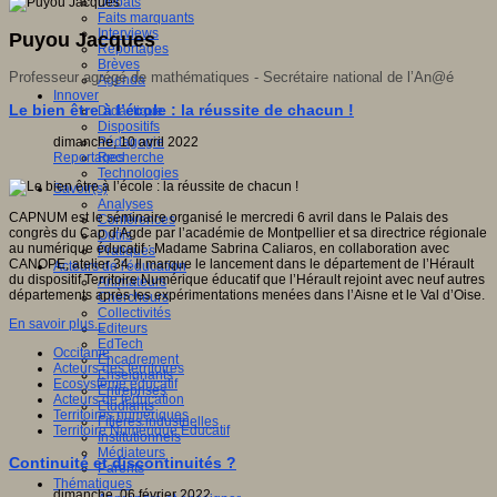
Débats
Faits marquants
Interviews
Puyou Jacques
Reportages
Brèves
Professeur agrégé de mathématiques - Secrétaire national de l’An@é
Agenda
Innover
Le bien être à l’école : la réussite de chacun !
Didactique
Dispositifs
dimanche, 10 avril 2022
Pédagogie
Reportages
Recherche
Technologies
Savoir(s)
Analyses
CAPNUM est le séminaire organisé le mercredi 6 avril dans le Palais des
Conférences
congrès du Cap d’Agde par l’académie de Montpellier et sa directrice régionale
Outils
au numérique éducatif : Madame Sabrina Caliaros, en collaboration avec
Pratiques
CANOPE, atelier 34. Il marque le lancement dans le département de l’Hérault
Acteurs de l'éducation
du dispositif Territoire Numérique éducatif que l’Hérault rejoint avec neuf autres
Animateurs
départements après les expérimentations menées dans l’Aisne et le Val d’Oise.
Chercheurs
Collectivités
En savoir plus...
Editeurs
EdTech
Occitanie
Encadrement
Acteurs des territoires
Enseignants
Ecosystème éducatif
Entreprises
Acteurs de leducation
Etudiants
Territoires numériques
Filières industrielles
Territoire Numérique Educatif
Institutionnels
Médiateurs
Continuité et discontinuités ?
Parents
Thématiques
dimanche, 06 février 2022