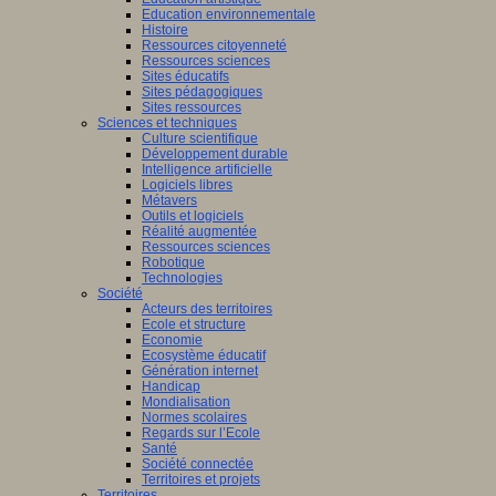
Education environnementale
Histoire
Ressources citoyenneté
Ressources sciences
Sites éducatifs
Sites pédagogiques
Sites ressources
Sciences et techniques
Culture scientifique
Développement durable
Intelligence artificielle
Logiciels libres
Métavers
Outils et logiciels
Réalité augmentée
Ressources sciences
Robotique
Technologies
Société
Acteurs des territoires
Ecole et structure
Economie
Ecosystème éducatif
Génération internet
Handicap
Mondialisation
Normes scolaires
Regards sur l’Ecole
Santé
Société connectée
Territoires et projets
Territoires