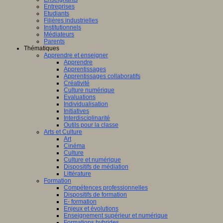
Entreprises
Etudiants
Filières industrielles
Institutionnels
Médiateurs
Parents
Thématiques
Apprendre et enseigner
Apprendre
Apprentissages
Apprentissages collaboratifs
Créativité
Culture numérique
Evaluations
Individualisation
Initiatives
Interdisciplinarité
Outils pour la classe
Arts et Culture
Art
Cinéma
Culture
Culture et numérique
Dispositifs de médiation
Littérature
Formation
Compétences professionnelles
Dispositifs de formation
E- formation
Enjeux et évolutions
Enseignement supérieur et numérique
Formations hybrides