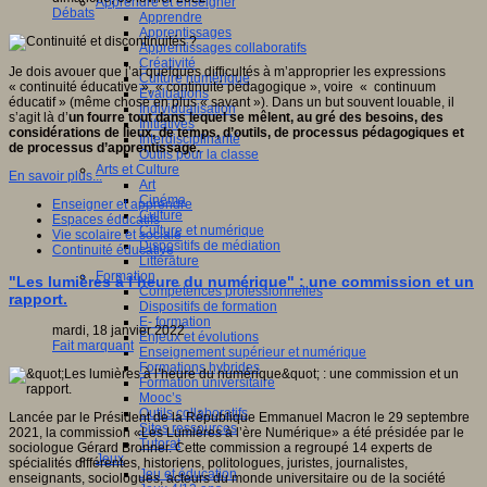
Apprendre et enseigner
Débats
Apprendre
Apprentissages
Apprentissages collaboratifs
Créativité
Je dois avouer que j’ai quelques difficultés à m’approprier les expressions
Culture numérique
« continuité éducative », « continuité pédagogique », voire « continuum
Evaluations
éducatif » (même chose en plus « savant »). Dans un but souvent louable, il
Individualisation
s’agit là d’
un fourre tout dans lequel se mêlent, au gré des besoins, des
Initiatives
considérations de lieux, de temps, d’outils, de processus pédagogiques et
Interdisciplinarité
de processus d’apprentissage.
Outils pour la classe
Arts et Culture
En savoir plus...
Art
Cinéma
Enseigner et apprendre
Culture
Espaces éducatifs
Culture et numérique
Vie scolaire et sociale
Dispositifs de médiation
Continuité éducative
Littérature
Formation
"Les lumières à l’heure du numérique" : une commission et un
Compétences professionnelles
rapport.
Dispositifs de formation
E- formation
mardi, 18 janvier 2022
Enjeux et évolutions
Fait marquant
Enseignement supérieur et numérique
Formations hybrides
Formation universitaire
Mooc’s
Outils collaboratifs
Lancée par le Président de la République Emmanuel Macron le 29 septembre
Sites ressources
2021, la commission «Les Lumières à l’ère Numérique» a été présidée par le
Tutorat
sociologue Gérard Bronner. Cette commission a regroupé 14 experts de
Jeux
spécialités différentes, historiens, politologues, juristes, journalistes,
Jeu et éducation
enseignants, sociologues, acteurs du monde universitaire ou de la société