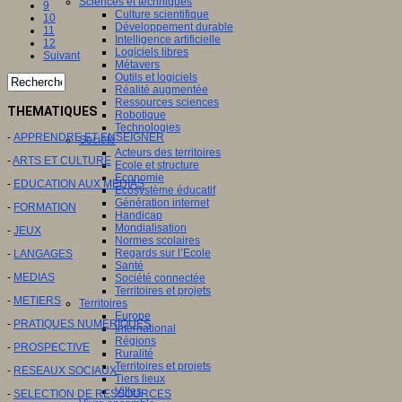
Sciences et techniques
9
Culture scientifique
10
Développement durable
11
Intelligence artificielle
12
Logiciels libres
Suivant
Métavers
Outils et logiciels
Réalité augmentée
Ressources sciences
THEMATIQUES
Robotique
Technologies
-
APPRENDRE ET ENSEIGNER
Société
Acteurs des territoires
-
ARTS ET CULTURE
Ecole et structure
Economie
-
EDUCATION AUX MEDIAS
Ecosystème éducatif
Génération internet
-
FORMATION
Handicap
Mondialisation
-
JEUX
Normes scolaires
Regards sur l’Ecole
-
LANGAGES
Santé
-
MEDIAS
Société connectée
Territoires et projets
-
METIERS
Territoires
Europe
-
PRATIQUES NUMERIQUES
International
Régions
-
PROSPECTIVE
Ruralité
Territoires et projets
-
RESEAUX SOCIAUX
Tiers lieux
Villes
-
SELECTION DE RESSOURCES