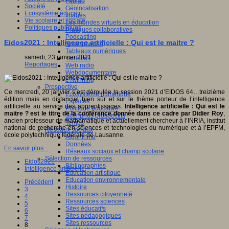
Fablab
Société
Géolocalisation
Ecosystème éducatif
Images
Vie scolaire et sociale
Les mondes virtuels en éducation
Politiques publiques
Pratiques collaboratives
Podcasting
Eidos2021 : Intelligence artificielle : Qui est le maitre ?
Smartphones
Tableaux numériques
samedi, 23 janvier 2021
Tablettes
Reportages
Web radio
Webdocumentaire
eTwinning
Prospective
Ce mercredi, 20 janvier s’est déroulée la session 2021 d’EIDOS 64…treizième
Ecosystème numérique
édition mais en distanciel bien sûr et sur le thème porteur de l’intelligence
Espaces
artificielle au service des apprentissages.
Intelligence artificielle : Qui est le
Politique éducative
maitre ? est le titre de la conférence donnée dans ce cadre par Didier Roy
,
Scénarios prospectifs
ancien professeur de mathématique et actuellement chercheur à l’INRIA, institut
Temps
national de recherche en sciences et technologies du numérique et à l’EPFM,
Réseaux sociaux
école polytechnique fédérale de Lausanne.
Algorithme
Données
En savoir plus...
Réseaux sociaux et champ scolaire
Sélection de ressources
Eidos2021
Bibliographies
Intelligence artificielle
Education artistique
Education environnementale
Précédent
Histoire
3
Ressources citoyenneté
4
Ressources sciences
5
Sites éducatifs
6
Sites pédagogiques
7
Sites ressources
8