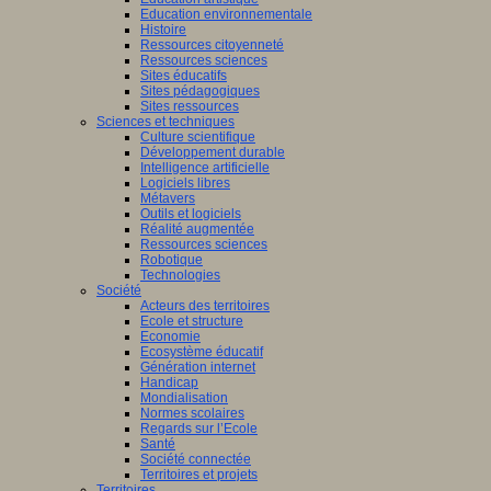
Education environnementale
Histoire
Ressources citoyenneté
Ressources sciences
Sites éducatifs
Sites pédagogiques
Sites ressources
Sciences et techniques
Culture scientifique
Développement durable
Intelligence artificielle
Logiciels libres
Métavers
Outils et logiciels
Réalité augmentée
Ressources sciences
Robotique
Technologies
Société
Acteurs des territoires
Ecole et structure
Economie
Ecosystème éducatif
Génération internet
Handicap
Mondialisation
Normes scolaires
Regards sur l’Ecole
Santé
Société connectée
Territoires et projets
Territoires