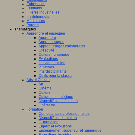
Entreprises
Etudiants
Filières industrielles
Institutionnels
Médiateurs
Parents
Thématiques
Apprendre et enseigner
Apprendre
Apprentissages
Apprentissages collaboratifs
Créativité
Culture numérique
Evaluations
Individualisation
Initiatives
Interdisciplinarité
Outils pour la classe
Arts et Culture
Art
Cinéma
Culture
Culture et numérique
Dispositifs de médiation
Littérature
Formation
Compétences professionnelles
Dispositifs de formation
E- formation
Enjeux et évolutions
Enseignement supérieur et numérique
Formations hybrides