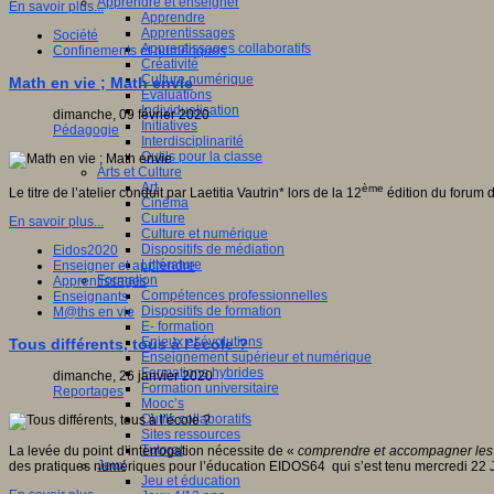
Apprendre et enseigner
En savoir plus...
Apprendre
Apprentissages
Société
Apprentissages collaboratifs
Confinements et numériques
Créativité
Culture numérique
Math en vie ; Math envie
Evaluations
Individualisation
dimanche, 09 février 2020
Initiatives
Pédagogie
Interdisciplinarité
Outils pour la classe
Arts et Culture
Art
ème
Le titre de l’atelier conduit par Laetitia Vautrin* lors de la 12
édition du forum 
Cinéma
Culture
En savoir plus...
Culture et numérique
Dispositifs de médiation
Eidos2020
Littérature
Enseigner et apprendre
Formation
Apprentissages
Compétences professionnelles
Enseignants
Dispositifs de formation
M@ths en vie
E- formation
Enjeux et évolutions
Tous différents, tous à l’école ?
Enseignement supérieur et numérique
Formations hybrides
dimanche, 26 janvier 2020
Formation universitaire
Reportages
Mooc’s
Outils collaboratifs
Sites ressources
Tutorat
La levée du point d’interrogation nécessite de «
comprendre et accompagner les a
Jeux
des pratiques numériques pour l’éducation EIDOS64 qui s’est tenu mercredi 22 
Jeu et éducation