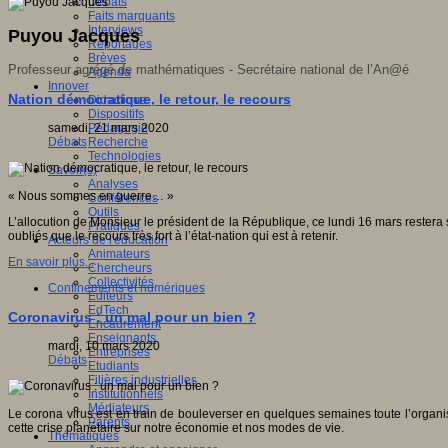
Débats
Faits marquants
Interviews
Puyou Jacques
Reportages
Brèves
Professeur agrégé de mathématiques - Secrétaire national de l’An@é
Agenda
Innover
Nation démocratique, le retour, le recours
Didactique
Dispositifs
samedi, 21 mars 2020
Pédagogie
Débats
Recherche
Technologies
Savoir(s)
Analyses
« Nous sommes en guerre… »
Conférences
Outils
L’allocution de Monsieur le président de la République, ce lundi 16 mars restera 
Pratiques
oubliés que le recours très fort à l’état-nation qui est à retenir.
Acteurs de l'éducation
Animateurs
En savoir plus...
Chercheurs
Collectivités
Confinements et numériques
Editeurs
EdTech
Coronavirus : un mal pour un bien ?
Encadrement
Enseignants
mardi, 10 mars 2020
Entreprises
Débats
Etudiants
Filières industrielles
Institutionnels
Médiateurs
Le corona virus est en train de bouleverser en quelques semaines toute l’organisa
Parents
cette crise planétaire sur notre économie et nos modes de vie.
Thématiques