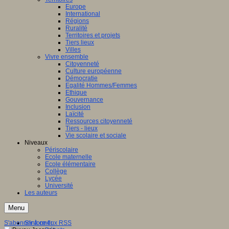
Europe
International
Régions
Ruralité
Territoires et projets
Tiers lieux
Villes
Vivre ensemble
Citoyenneté
Culture européenne
Démocratie
Egalité Hommes/Femmes
Ethique
Gouvernance
Inclusion
Laïcité
Ressources citoyenneté
Tiers - lieux
Vie scolaire et sociale
Niveaux
Périscolaire
Ecole maternelle
Ecole élémentaire
Collège
Lycée
Université
Les auteurs
Menu
S'abonner à ce flux RSS
S'informer