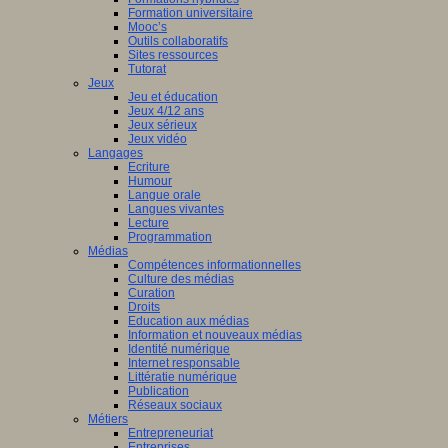
Formation universitaire
Mooc’s
Outils collaboratifs
Sites ressources
Tutorat
Jeux
Jeu et éducation
Jeux 4/12 ans
Jeux sérieux
Jeux vidéo
Langages
Ecriture
Humour
Langue orale
Langues vivantes
Lecture
Programmation
Médias
Compétences informationnelles
Culture des médias
Curation
Droits
Education aux médias
Information et nouveaux médias
Identité numérique
Internet responsable
Littératie numérique
Publication
Réseaux sociaux
Métiers
Entrepreneuriat
Entreprises