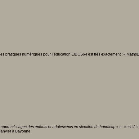
des pratiques numériques pour l’éducation EIDOS64 est très exactement : « MathsEn
pprentissages des enfants et adolescents en situation de handicap
» et c’est là
Janvier à Bayonne.