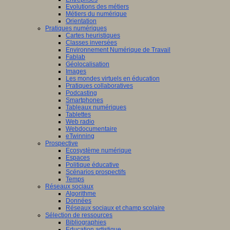
Evolutions des métiers
Métiers du numérique
Orientation
Pratiques numériques
Cartes heuristiques
Classes inversées
Environnement Numérique de Travail
Fablab
Géolocalisation
Images
Les mondes virtuels en éducation
Pratiques collaboratives
Podcasting
Smartphones
Tableaux numériques
Tablettes
Web radio
Webdocumentaire
eTwinning
Prospective
Ecosystème numérique
Espaces
Politique éducative
Scénarios prospectifs
Temps
Réseaux sociaux
Algorithme
Données
Réseaux sociaux et champ scolaire
Sélection de ressources
Bibliographies
Education artistique