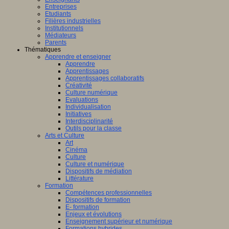
Entreprises
Etudiants
Filières industrielles
Institutionnels
Médiateurs
Parents
Thématiques
Apprendre et enseigner
Apprendre
Apprentissages
Apprentissages collaboratifs
Créativité
Culture numérique
Evaluations
Individualisation
Initiatives
Interdisciplinarité
Outils pour la classe
Arts et Culture
Art
Cinéma
Culture
Culture et numérique
Dispositifs de médiation
Littérature
Formation
Compétences professionnelles
Dispositifs de formation
E- formation
Enjeux et évolutions
Enseignement supérieur et numérique
Formations hybrides