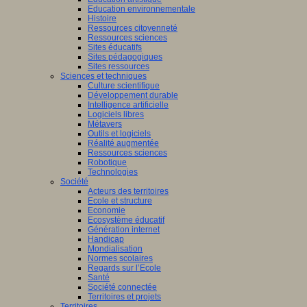
Education environnementale
Histoire
Ressources citoyenneté
Ressources sciences
Sites éducatifs
Sites pédagogiques
Sites ressources
Sciences et techniques
Culture scientifique
Développement durable
Intelligence artificielle
Logiciels libres
Métavers
Outils et logiciels
Réalité augmentée
Ressources sciences
Robotique
Technologies
Société
Acteurs des territoires
Ecole et structure
Economie
Ecosystème éducatif
Génération internet
Handicap
Mondialisation
Normes scolaires
Regards sur l’Ecole
Santé
Société connectée
Territoires et projets
Territoires