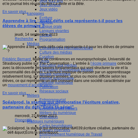
Jeux 4/12 ans
et le journal très réussi du film
La Belle et la Bête
.
Jeux sérieux
Jeux vidéo
En savoir plus...
Langages
Ecriture
Apprendre à lire : quels défis cela représente-t-il pour les
Humour
élèves de primaire ?
Langue orale
Langues vivantes
jeudi, 14 septembre 2023
Lecture
Recherche
Programmation
Médias
Compétences informationnelles
Culture des médias
Curation
Frédéric Bernard
, Maître de conférences en neuropsychologie, Université de
Droits
Strasbourg publie sur The Conversation : L’entrée à
l’école primaire
coïncide
Education aux médias
avec la découverte des savoirs fondamentaux qui vont structurer la vie et la
Information et nouveaux médias
personnalité des élèves. La lecture implique de passer par un apprentissage
Identité numérique
relativement long, sur plusieurs années, et plus ou moins difficile selon les
Internet responsable
élèves, ce qui représente un défi croissant dans une société caractérisée par
Littératie numérique
un
mouvement d’accélération
.
Publication
Réseaux sociaux
En savoir plus...
Métiers
Entrepreneuriat
Scéalprod, la startup qui démocratise l'écriture créative,
Entreprises
partenaire du défi "Écris ta série!"
Evolutions des métiers
Métiers du numérique
mercredi, 22 février 2023
Orientation
Dispositifs
Pratiques numériques
Cartes heuristiques
Classes inversées
Environnement Numérique de Travail