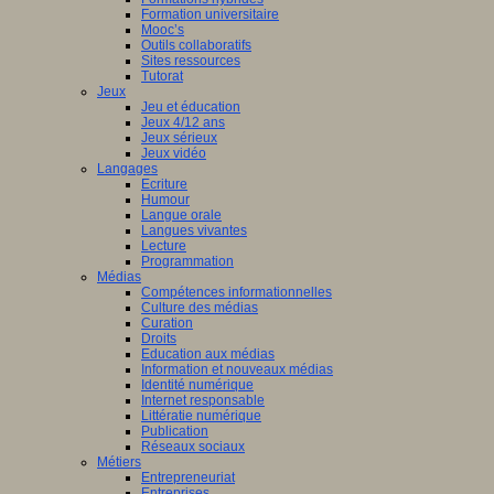
Formation universitaire
Mooc’s
Outils collaboratifs
Sites ressources
Tutorat
Jeux
Jeu et éducation
Jeux 4/12 ans
Jeux sérieux
Jeux vidéo
Langages
Ecriture
Humour
Langue orale
Langues vivantes
Lecture
Programmation
Médias
Compétences informationnelles
Culture des médias
Curation
Droits
Education aux médias
Information et nouveaux médias
Identité numérique
Internet responsable
Littératie numérique
Publication
Réseaux sociaux
Métiers
Entrepreneuriat
Entreprises