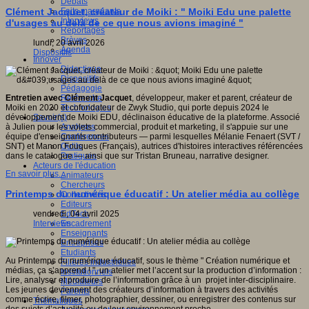
Débats
Faits marquants
Clément Jacquet, créateur de Moiki : " Moiki Edu une palette
Interviews
d'usages au delà de ce que nous avions imaginé "
Reportages
Brèves
lundi, 20 avril 2026
Agenda
Dispositifs
Innover
Didactique
Dispositifs
Pédagogie
Recherche
Entretien avec Clément Jacquet
, développeur, maker et parent, créateur de
Technologies
Moiki en 2020 et cofondateur de Zwyk Studio, qui porte depuis 2024 le
Savoir(s)
développement de Moiki EDU, déclinaison éducative de la plateforme. Associé
Analyses
à Julien pour les volets commercial, produit et marketing, il s'appuie sur une
Conférences
équipe d'enseignants contributeurs — parmi lesquelles Mélanie Fenaert (SVT /
Outils
SNT) et Manon Fouques (Français), autrices d'histoires interactives référencées
Pratiques
dans le catalogue — ainsi que sur Tristan Bruneau, narrative designer.
Acteurs de l'éducation
En savoir plus...
Animateurs
Chercheurs
Printemps du numérique éducatif : Un atelier média au collège
Collectivités
Editeurs
EdTech
vendredi, 04 avril 2025
Encadrement
Interviews
Enseignants
Entreprises
Etudiants
Au Printemps du numérique éducatif, sous le thème " Création numérique et
Filières industrielles
médias, ça s’apprend ! ", un atelier met l’accent sur la production d’information :
Institutionnels
Lire, analyser et produire de l’information grâce à un projet inter-disciplinaire.
Médiateurs
Les jeunes deviennent des créateurs d’information à travers des activités
Parents
comme écrire, filmer, photographier, dessiner, ou enregistrer des contenus sur
Thématiques