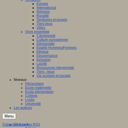
Europe
International
Régions
Ruralité
Territoires et projets
Tiers lieux
Villes
Vivre ensemble
Citoyenneté
Culture européenne
Démocratie
Egalité Hommes/Femmes
Ethique
Gouvernance
Inclusion
Laïcité
Ressources citoyenneté
Tiers - lieux
Vie scolaire et sociale
Niveaux
Périscolaire
Ecole maternelle
Ecole élémentaire
Collège
Lycée
Université
Les auteurs
Menu
S'abonner à ce flux RSS
S'informer