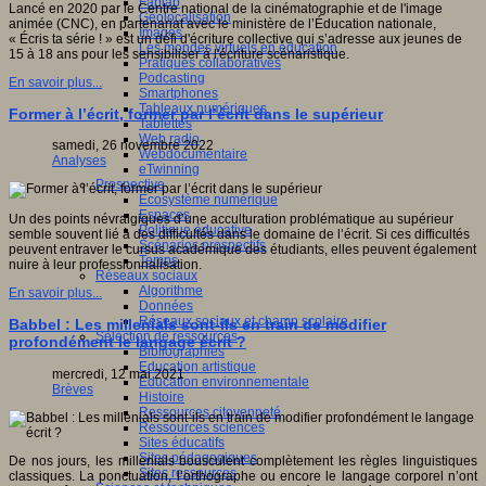
Fablab
Lancé en 2020 par le Centre national de la cinématographie et de l'image
Géolocalisation
animée (CNC), en partenariat avec le ministère de l’Éducation nationale,
Images
« Écris ta série ! » est un défi d'écriture collective qui s’adresse aux jeunes de
Les mondes virtuels en éducation
15 à 18 ans pour les sensibiliser à l'écriture scénaristique.
Pratiques collaboratives
Podcasting
En savoir plus...
Smartphones
Tableaux numériques
Former à l’écrit, former par l’écrit dans le supérieur
Tablettes
Web radio
samedi, 26 novembre 2022
Webdocumentaire
Analyses
eTwinning
Prospective
Ecosystème numérique
Espaces
Un des points névralgiques d’une acculturation problématique au supérieur
Politique éducative
semble souvent lié à des difficultés dans le domaine de l’écrit. Si ces difficultés
Scénarios prospectifs
peuvent entraver le cursus académique des étudiants, elles peuvent également
Temps
nuire à leur professionnalisation.
Réseaux sociaux
Algorithme
En savoir plus...
Données
Réseaux sociaux et champ scolaire
Babbel : Les millenials sont-ils en train de modifier
Sélection de ressources
profondément le langage écrit ?
Bibliographies
Education artistique
mercredi, 12 mai 2021
Education environnementale
Brèves
Histoire
Ressources citoyenneté
Ressources sciences
Sites éducatifs
Sites pédagogiques
De nos jours, les millenials bousculent complètement les règles linguistiques
Sites ressources
classiques. La ponctuation, l’orthographe ou encore le langage corporel n’ont