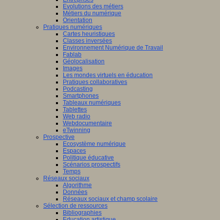
Evolutions des métiers
Métiers du numérique
Orientation
Pratiques numériques
Cartes heuristiques
Classes inversées
Environnement Numérique de Travail
Fablab
Géolocalisation
Images
Les mondes virtuels en éducation
Pratiques collaboratives
Podcasting
Smartphones
Tableaux numériques
Tablettes
Web radio
Webdocumentaire
eTwinning
Prospective
Ecosystème numérique
Espaces
Politique éducative
Scénarios prospectifs
Temps
Réseaux sociaux
Algorithme
Données
Réseaux sociaux et champ scolaire
Sélection de ressources
Bibliographies
Education artistique