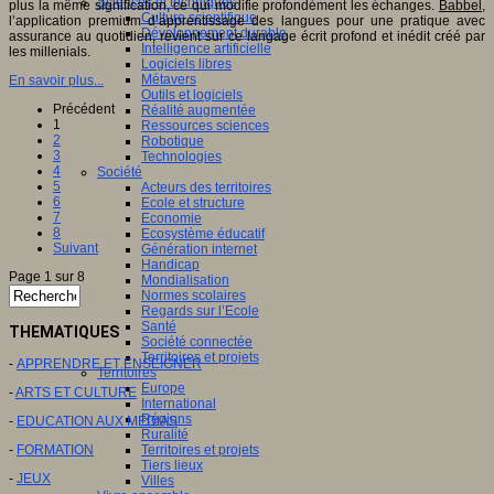
Sciences et techniques
plus la même signification, ce qui modifie profondément les échanges.
Babbel
,
Culture scientifique
l’application premium d’apprentissage des langues pour une pratique avec
Développement durable
assurance au quotidien, revient sur ce langage écrit profond et inédit créé par
Intelligence artificielle
les millenials.
Logiciels libres
Métavers
En savoir plus...
Outils et logiciels
Précédent
Réalité augmentée
1
Ressources sciences
2
Robotique
3
Technologies
4
Société
5
Acteurs des territoires
6
Ecole et structure
7
Economie
8
Ecosystème éducatif
Suivant
Génération internet
Handicap
Page 1 sur 8
Mondialisation
Normes scolaires
Regards sur l’Ecole
Santé
THEMATIQUES
Société connectée
Territoires et projets
-
APPRENDRE ET ENSEIGNER
Territoires
Europe
-
ARTS ET CULTURE
International
Régions
-
EDUCATION AUX MEDIAS
Ruralité
-
FORMATION
Territoires et projets
Tiers lieux
-
JEUX
Villes