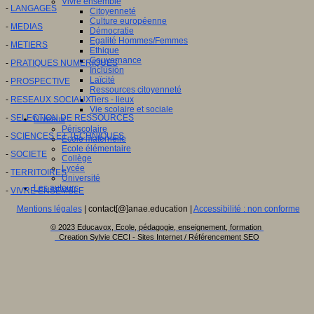
Vivre ensemble
-
LANGAGES
Citoyenneté
Culture européenne
-
MEDIAS
Démocratie
Egalité Hommes/Femmes
-
METIERS
Ethique
Gouvernance
-
PRATIQUES NUMERIQUES
Inclusion
Laïcité
-
PROSPECTIVE
Ressources citoyenneté
-
RESEAUX SOCIAUX
Tiers - lieux
Vie scolaire et sociale
-
SELECTION DE RESSOURCES
Niveaux
Périscolaire
-
SCIENCES ET TECHNIQUES
Ecole maternelle
Ecole élémentaire
-
SOCIETE
Collège
Lycée
-
TERRITOIRES
Université
Les auteurs
-
VIVRE ENSEMBLE
Mentions légales
| contact[@]anae.education |
Accessibilité : non conforme
© 2023 Educavox, Ecole, pédagogie, enseignement, formation
Creation Sylvie CECI - Sites Internet / Référencement SEO