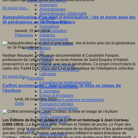
des sujets d’actualité ou de leur environnement proche.
Apprendre et enseigner
Apprendre
En savoir plus...
Apprentissages
Apprentissages collaboratifs
Autopublication d’un récit d’anticipation : lire et écrire avec les
Créativité
IA génératives en 3è Prépa-Métiers
Culture numérique
Evaluations
Individualisation
samedi, 15 juin 2024
Initiatives
Pédagogie
Interdisciplinarité
Outils pour la classe
Arts et Culture
Art
Nadège Wauquier, professeure documentaliste & Cassandre Fasquel,
Cinéma
professeure de Lettres-Histoire au lycée Antoine de Saint Exupéry d’Halluin
Culture
proposent ici un projet réalisé avec les IA génératives. Ce projet s’inscrit dans le
Culture et numérique
cadre des TraAM DOC 2023-2024 sur la thématique de l’intelligence collective.
Dispositifs de médiation
Littérature
En savoir plus...
Formation
Compétences professionnelles
Coffret anniversaire : Jean Cocteau, la mise en image de
Dispositifs de formation
l’écriture
E- formation
Enjeux et évolutions
lundi, 06 novembre 2023
Enseignement supérieur et numérique
Outils
Formations hybrides
Formation universitaire
Mooc’s
Outils collaboratifs
Les Éditions du Rocher publient un Coffret en hommage à Jean Cocteau
Sites ressources
(1889-1963) :
La Belle et la Bête
,
Poèmes
et
Théâtre de poche
,
Le Foyer des
Tutorat
artistes
- pour le soixantième anniversaire de sa disparition et les quatre-vingts
Jeux
ans des Éditions du Rocher. Les trois livres reflètent le talent éclectique de
Jeu et éducation
Cocteau : articles, poèmes et pièces en un acte (écrites pour Piaf, Mistinguett…)