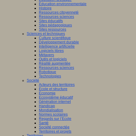
Education environnementale
Histoire
Ressources citoyenneté
Ressources sciences
Sites éducatifs
Sites pédagogiques
Sites ressources
Sciences et techniques
Culture scientifique
Développement durable
Intelligence artificielle
Logiciels libres
Métavers
Outils et logiciels
Réalité augmentée
Ressources sciences
Robotique
Technologies
Société
Acteurs des territoires
Ecole et structure
Economie
Ecosystème éducatif
Génération internet
Handicap
Mondialisation
Normes scolaires
Regards sur l’Ecole
Santé
Société connectée
Territoires et projets
Territoires