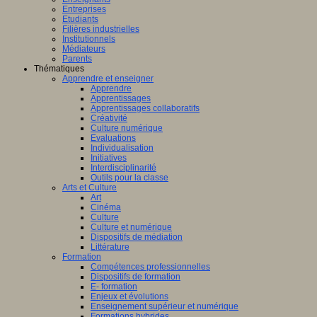
Entreprises
Etudiants
Filières industrielles
Institutionnels
Médiateurs
Parents
Thématiques
Apprendre et enseigner
Apprendre
Apprentissages
Apprentissages collaboratifs
Créativité
Culture numérique
Evaluations
Individualisation
Initiatives
Interdisciplinarité
Outils pour la classe
Arts et Culture
Art
Cinéma
Culture
Culture et numérique
Dispositifs de médiation
Littérature
Formation
Compétences professionnelles
Dispositifs de formation
E- formation
Enjeux et évolutions
Enseignement supérieur et numérique
Formations hybrides