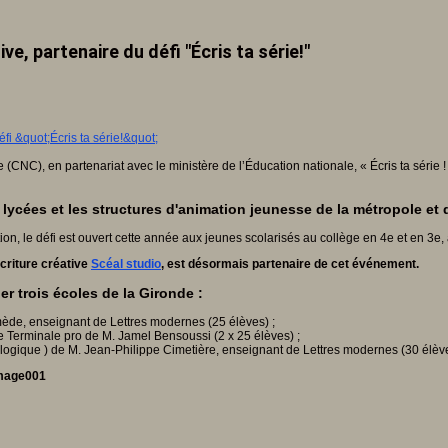
ve, partenaire du défi "Écris ta série!"
NC), en partenariat avec le ministère de l’Éducation nationale, « Écris ta série ! 
es lycées et les structures d'animation jeunesse de la métropole 
n, le défi est ouvert cette année aux jeunes scolarisés au collège en 4e et en 3e, a
écriture créative
Scéal studio
, est désormais partenaire de cet événement.
r trois écoles de la Gironde :
ède, enseignant de Lettres modernes (25 élèves) ;
e Terminale pro de M. Jamel Bensoussi (2 x 25 élèves) ;
ologique ) de M. Jean-Philippe Cimetière, enseignant de Lettres modernes (30 élèv