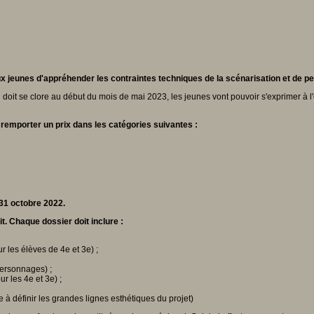
 aux jeunes d'appréhender les contraintes techniques de la scénarisation et de 
t se clore au début du mois de mai 2023, les jeunes vont pouvoir s'exprimer à l'oral et
 remporter un prix dans les catégories suivantes :
 31 octobre 2022.
t. Chaque dossier doit inclure :
 les élèves de 4e et 3e) ;
ersonnages) ;
r les 4e et 3e) ;
 à définir les grandes lignes esthétiques du projet)