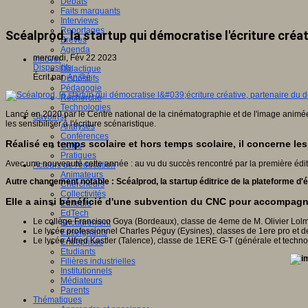
Débats
Faits marquants
Interviews
Reportages
Scéalprod, la startup qui démocratise l'écriture créati
Brèves
Agenda
mercredi, Fév 22 2023
Innover
Dispositifs
Didactique
Écrit par
An@é
Dispositifs
Pédagogie
Recherche
Technologies
Lancé en 2020 par le Centre national de la cinématographie et de l'image animée (C
Savoir(s)
les sensibiliser à l'écriture scénaristique.
Analyses
Conférences
Réalisé en temps scolaire et hors temps scolaire, il concerne l
Outils
Pratiques
Avec une nouveauté cette année : au vu du succès rencontré par la première éditio
Acteurs de l'éducation
Animateurs
Autre changement notable : Scéalprod, la startup éditrice de la plateforme d'
Chercheurs
Collectivités
Elle a ainsi bénéficié d'une subvention du CNC pour accompagne
Editeurs
EdTech
Le collège Francisco Goya (Bordeaux), classe de 4eme de M. Olivier Lolm
Encadrement
Le lycée professionnel Charles Péguy (Eysines), classes de 1ere pro et d
Enseignants
Le lycée Alfred Kastler (Talence), classe de 1ERE G-T (générale et techn
Entreprises
Etudiants
Filières industrielles
Institutionnels
Médiateurs
Parents
Thématiques