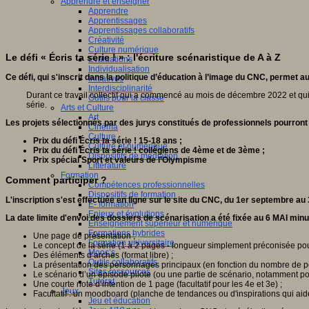
Apprendre et enseigner
Apprendre
Apprentissages
Apprentissages collaboratifs
Créativité
Culture numérique
Le défi « Écris ta série ! » : l'écriture scénaristique de A à Z
Evaluations
Individualisation
Ce défi, qui s'inscrit dans la politique d’éducation à l’image du CNC, permet
Initiatives
Interdisciplinarité
Durant ce travail collectif qui a commencé au mois de décembre 2022 et qui doi
Outils pour la classe
série.
Arts et Culture
Art
Les projets sélectionnés par des jurys constitués de professionnels pourront
Cinéma
Culture
Prix du défi Écris ta série ! 15-18 ans ;
Culture et numérique
Prix du défi Écris ta série ! collégiens de 4ème et de 3ème ;
Dispositifs de médiation
Prix spécial Sport et valeurs de l’Olympisme
Littérature
Formation
Comment participer ?
Compétences professionnelles
Dispositifs de formation
L'inscription s'est effectuée en ligne sur le site du CNC, du 1er septembre au
E- formation
Enjeux et évolutions
La date limite d'envoi des dossiers de scénarisation a été fixée au 6 MAI minui
Enseignement supérieur et numérique
Formations hybrides
Une page de présentation ;
Formation universitaire
Le concept de la série (1 à 2 pages - longueur simplement préconisée pour
Mooc’s
Des éléments d’arches (format libre) ;
Outils collaboratifs
La présentation des personnages principaux (en fonction du nombre de p
Sites ressources
Le scénario d’un épisode pilote (ou une partie de scénario, notamment pou
Tutorat
Une courte note d’intention de 1 page (facultatif pour les 4e et 3e) ;
Jeux
Facultatif : un moodboard (planche de tendances ou d'inspirations qui aide
Jeu et éducation