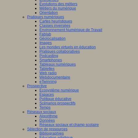
Evolutions des métiers
Métiers du numérique
Orientation
Pratiques numériques
Cartes heuristiques
Classes inversées
Environnement Numérique de Travail
Fablab
Géolocalisation
Images
Les mondes virtuels en éducation
Pratiques collaboratives
Podcasting
Smartphones
Tableaux numériques
Tablettes
Web radio
Webdocumentaire
eTwinning
Prospective
Ecosystème numérique
Espaces
Politique éducative
Scénarios prospectifs
Temps
Réseaux sociaux
Algorithme
Données
Réseaux sociaux et champ scolaire
Sélection de ressources
Bibliographies
Education artistique