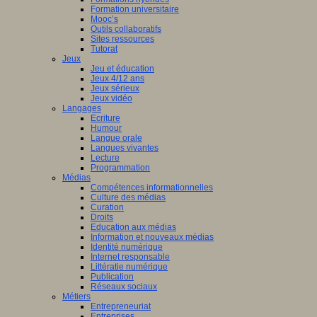
Formation universitaire
Mooc’s
Outils collaboratifs
Sites ressources
Tutorat
Jeux
Jeu et éducation
Jeux 4/12 ans
Jeux sérieux
Jeux vidéo
Langages
Ecriture
Humour
Langue orale
Langues vivantes
Lecture
Programmation
Médias
Compétences informationnelles
Culture des médias
Curation
Droits
Education aux médias
Information et nouveaux médias
Identité numérique
Internet responsable
Littératie numérique
Publication
Réseaux sociaux
Métiers
Entrepreneuriat
Entreprises