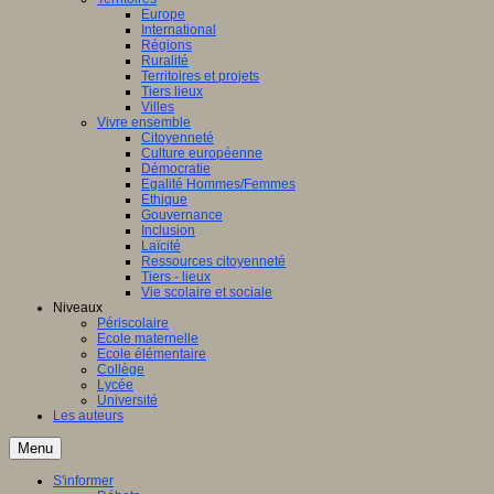
Europe
International
Régions
Ruralité
Territoires et projets
Tiers lieux
Villes
Vivre ensemble
Citoyenneté
Culture européenne
Démocratie
Egalité Hommes/Femmes
Ethique
Gouvernance
Inclusion
Laïcité
Ressources citoyenneté
Tiers - lieux
Vie scolaire et sociale
Niveaux
Périscolaire
Ecole maternelle
Ecole élémentaire
Collège
Lycée
Université
Les auteurs
Menu
S'informer