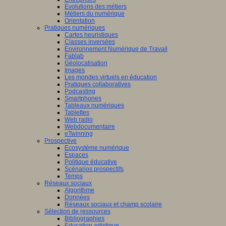
Evolutions des métiers
Métiers du numérique
Orientation
Pratiques numériques
Cartes heuristiques
Classes inversées
Environnement Numérique de Travail
Fablab
Géolocalisation
Images
Les mondes virtuels en éducation
Pratiques collaboratives
Podcasting
Smartphones
Tableaux numériques
Tablettes
Web radio
Webdocumentaire
eTwinning
Prospective
Ecosystème numérique
Espaces
Politique éducative
Scénarios prospectifs
Temps
Réseaux sociaux
Algorithme
Données
Réseaux sociaux et champ scolaire
Sélection de ressources
Bibliographies
Education artistique