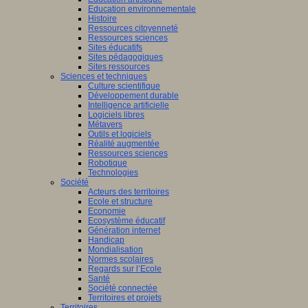
Education environnementale
Histoire
Ressources citoyenneté
Ressources sciences
Sites éducatifs
Sites pédagogiques
Sites ressources
Sciences et techniques
Culture scientifique
Développement durable
Intelligence artificielle
Logiciels libres
Métavers
Outils et logiciels
Réalité augmentée
Ressources sciences
Robotique
Technologies
Société
Acteurs des territoires
Ecole et structure
Economie
Ecosystème éducatif
Génération internet
Handicap
Mondialisation
Normes scolaires
Regards sur l’Ecole
Santé
Société connectée
Territoires et projets
Territoires