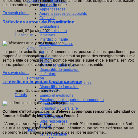
Apprendre et enseigner
temps long, celui de l’histoire de l’humanité en nous obligeant à nous extraire
Apprendre
de la pseudo urgence qui était la nôtre.
Apprentissages
En savoir plus...
Apprentissages collaboratifs
Créativité
Réflexions autour de l’hybridation
Culture numérique
Evaluations
Individualisation
jeudi, 07 janvier 2021
Initiatives
Didactique
Interdisciplinarité
Outils pour la classe
Arts et Culture
La période actuelle de confinement nous pousse à nous questionner par
Art
rapport à la transposition à distance de tout ou partie des enseignements. Il m’a
Cinéma
semblé utile de préciser mon point de vue sur le sujet et de le formaliser. Voici
Culture
donc quelques éléments pour débattre et avancer ensemble.
Culture et numérique
Dispositifs de médiation
En savoir plus...
Littérature
Formation
Le déclic ou la motivation intrinsèque
Compétences professionnelles
Dispositifs de formation
mardi, 15 décembre 2020
E- formation
Débats
Enjeux et évolutions
Enseignement supérieur et numérique
Formations hybrides
Formation universitaire
Combien d’infortunés parents d’élèves avons-nous rencontrés attendant ce
Mooc’s
fameux “déclic” de leurs enfants à l’école ?
Outils collaboratifs
Sites ressources
“Anne, ma sœur Anne, ne vois-tu rien venir ?” demandait l’épouse de Barbe
Tutorat
bleue à sa sœur, espérant sa propre libération d’une source extérieure au lieu
Jeux
de prendre ses jambes à son coup et de se libérer soi-même...
Jeu et éducation