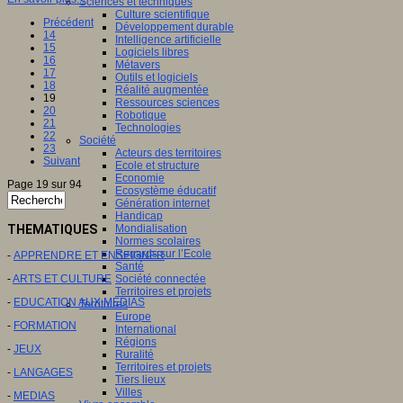
Sciences et techniques
Culture scientifique
Précédent
Développement durable
14
Intelligence artificielle
15
Logiciels libres
16
Métavers
17
Outils et logiciels
18
Réalité augmentée
19
Ressources sciences
20
Robotique
21
Technologies
22
Société
23
Acteurs des territoires
Suivant
Ecole et structure
Economie
Page 19 sur 94
Ecosystème éducatif
Génération internet
Handicap
THEMATIQUES
Mondialisation
Normes scolaires
Regards sur l’Ecole
-
APPRENDRE ET ENSEIGNER
Santé
-
ARTS ET CULTURE
Société connectée
Territoires et projets
-
EDUCATION AUX MEDIAS
Territoires
Europe
-
FORMATION
International
Régions
-
JEUX
Ruralité
Territoires et projets
-
LANGAGES
Tiers lieux
Villes
-
MEDIAS