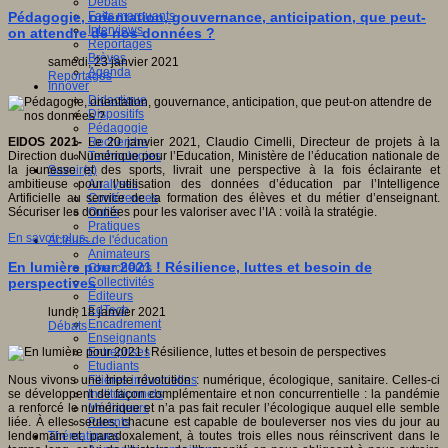
Débats
Faits marquants
Pédagogie, orientation, gouvernance, anticipation, que peut-
Interviews
on attendre de nos données ?
Reportages
Brèves
samedi, 23 janvier 2021
Agenda
Reportages
Innover
Didactique
Dispositifs
Pédagogie
Recherche
EIDOS 2021-
Le 20 janvier 2021, Claudio Cimelli, Directeur de projets à la
Technologies
Direction du Numérique pour l’Education, Ministère de l’éducation nationale de
Savoir(s)
la jeunesse et des sports, livrait une perspective à la fois éclairante et
Analyses
ambitieuse pour l’utilisation des données d’éducation par l’Intelligence
Conférences
Artificielle au service de la formation des élèves et du métier d’enseignant.
Outils
Sécuriser les données pour les valoriser avec l’IA : voilà la stratégie.
Pratiques
En savoir plus...
Acteurs de l'éducation
Animateurs
En lumière pour 2021 ! Résilience, luttes et besoin de
Chercheurs
Collectivités
perspectives
Editeurs
EdTech
lundi, 18 janvier 2021
Encadrement
Débats
Enseignants
Entreprises
Etudiants
Filières industrielles
Nous vivons une triple révolution : numérique, écologique, sanitaire. Celles-ci
Institutionnels
se développent de façon complémentaire et non concurrentielle : la pandémie
Médiateurs
a renforcé le numérique et n’a pas fait reculer l’écologique auquel elle semble
Parents
liée. À elles seules, chacune est capable de bouleverser nos vies du jour au
Thématiques
lendemain et, paradoxalement, à toutes trois elles nous réinscrivent dans le