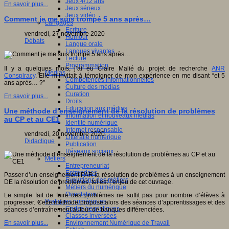
Jeux 4/12 ans
En savoir plus...
Jeux sérieux
Jeux vidéo
Comment je me suis trompé 5 ans après…
Langages
Ecriture
vendredi, 27 novembre 2020
Humour
Débats
Langue orale
Langues vivantes
Lecture
Programmation
Il y a quelques mois, j’ai eu Claire Malié du projet de recherche
ANR
Médias
Conspiracy
. Elle m’invitait à témoigner de mon expérience en me disant “et 5
Compétences informationnelles
ans après… ?”
Culture des médias
Curation
En savoir plus...
Droits
Education aux médias
Une méthode d’enseignement de la résolution de problèmes
Information et nouveaux médias
au CP et au CE1
Identité numérique
Internet responsable
vendredi, 20 novembre 2020
Littératie numérique
Didactique
Publication
Réseaux sociaux
Métiers
Entrepreneuriat
Entreprises
Passer d’un enseignement PAR la résolution de problèmes à un enseignement
Evolutions des métiers
DE la résolution de problèmes, tel est l’enjeu de cet ouvrage.
Métiers du numérique
Orientation
Le simple fait de faire des problèmes ne suffit pas pour nombre d’élèves à
Pratiques numériques
progresser. Cette méthode propose alors des séances d’apprentissages et des
Cartes heuristiques
séances d’entraînement autour de banques différenciées.
Classes inversées
Environnement Numérique de Travail
En savoir plus...