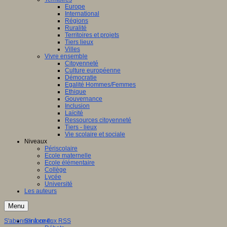
Europe
International
Régions
Ruralité
Territoires et projets
Tiers lieux
Villes
Vivre ensemble
Citoyenneté
Culture européenne
Démocratie
Egalité Hommes/Femmes
Ethique
Gouvernance
Inclusion
Laïcité
Ressources citoyenneté
Tiers - lieux
Vie scolaire et sociale
Niveaux
Périscolaire
Ecole maternelle
Ecole élémentaire
Collège
Lycée
Université
Les auteurs
Menu
S'abonner à ce flux RSS
S'informer