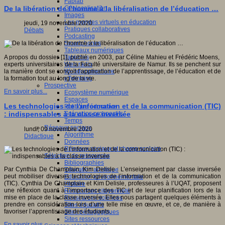
Fablab
Géolocalisation
De la libération de l’homme à la libéralisation de l’éducation …
Images
Les mondes virtuels en éducation
jeudi, 19 novembre 2020
Pratiques collaboratives
Débats
Podcasting
Smartphones
Tableaux numériques
Tablettes
A propos du dossier [1], publié en 2003, par Céline Mahieu et Frédéric Moens,
Web radio
experts universitaires de la Faculté universitaire de Namur. Ils se penchent sur
Webdocumentaire
la manière dont se conçoit l’application de l’apprentissage, de l’éducation et de
eTwinning
la formation tout au long de la vie.
Prospective
En savoir plus...
Ecosystème numérique
Espaces
Les technologies de l’information et de la communication (TIC)
Politique éducative
Scénarios prospectifs
: indispensables à la classe inversée
Temps
Réseaux sociaux
lundi, 09 novembre 2020
Algorithme
Didactique
Données
Réseaux sociaux et champ scolaire
Sélection de ressources
Bibliographies
Par Cynthia De Champlain, Kim Delisle : L’enseignement par classe inversée
Education artistique
peut mobiliser diverses technologies de l’information et de la communication
Education environnementale
(TIC). Cynthia De Champlain et Kim Delisle, professeures à l’UQAT, proposent
Histoire
une réflexion quant à l’importance des TIC et de leur planification lors de la
Ressources citoyenneté
mise en place de la classe inversée. Elles nous partagent quelques éléments à
Ressources sciences
prendre en considération lors d’une telle mise en œuvre, et ce, de manière à
Sites éducatifs
favoriser l’apprentissage des étudiants.
Sites pédagogiques
Sites ressources
En savoir plus...