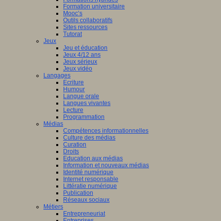
Formation universitaire
Mooc’s
Outils collaboratifs
Sites ressources
Tutorat
Jeux
Jeu et éducation
Jeux 4/12 ans
Jeux sérieux
Jeux vidéo
Langages
Ecriture
Humour
Langue orale
Langues vivantes
Lecture
Programmation
Médias
Compétences informationnelles
Culture des médias
Curation
Droits
Education aux médias
Information et nouveaux médias
Identité numérique
Internet responsable
Littératie numérique
Publication
Réseaux sociaux
Métiers
Entrepreneuriat
Entreprises