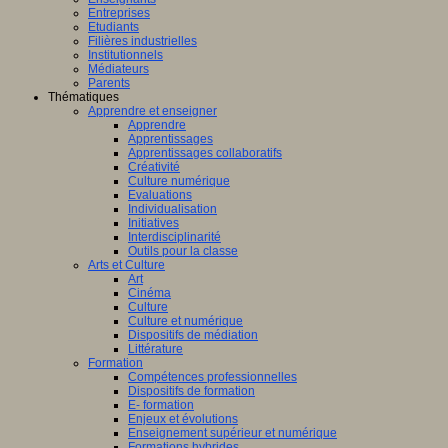
Entreprises
Etudiants
Filières industrielles
Institutionnels
Médiateurs
Parents
Thématiques
Apprendre et enseigner
Apprendre
Apprentissages
Apprentissages collaboratifs
Créativité
Culture numérique
Evaluations
Individualisation
Initiatives
Interdisciplinarité
Outils pour la classe
Arts et Culture
Art
Cinéma
Culture
Culture et numérique
Dispositifs de médiation
Littérature
Formation
Compétences professionnelles
Dispositifs de formation
E- formation
Enjeux et évolutions
Enseignement supérieur et numérique
Formations hybrides