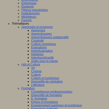
Entreprises
Etudiants
Filières industrielles
Institutionnels
Médiateurs
Parents
Thématiques
Apprendre et enseigner
Apprendre
Apprentissages
Apprentissages collaboratifs
Créativité
Culture numérique
Evaluations
Individualisation
Initiatives
Interdisciplinarité
Outils pour la classe
Arts et Culture
Art
Cinéma
Culture
Culture et numérique
Dispositifs de médiation
Littérature
Formation
Compétences professionnelles
Dispositifs de formation
E- formation
Enjeux et évolutions
Enseignement supérieur et numérique
Formations hybrides