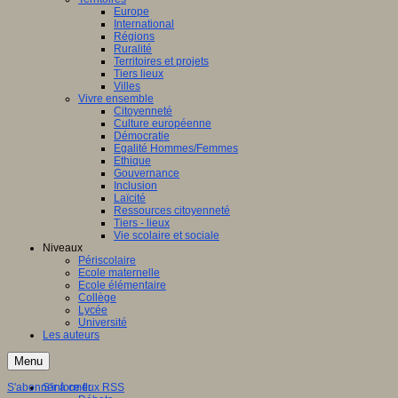
Europe
International
Régions
Ruralité
Territoires et projets
Tiers lieux
Villes
Vivre ensemble
Citoyenneté
Culture européenne
Démocratie
Egalité Hommes/Femmes
Ethique
Gouvernance
Inclusion
Laïcité
Ressources citoyenneté
Tiers - lieux
Vie scolaire et sociale
Niveaux
Périscolaire
Ecole maternelle
Ecole élémentaire
Collège
Lycée
Université
Les auteurs
Menu
S'abonner à ce flux RSS
S'informer