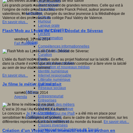
Jeux 4/12 ans
Jeux sérieux
Les grands projets naissent souvent de grandes rencontres. Celle qui est à
Jeux vidéo
l’origine de notre projet a eu lieu entre Franck Prévot, auteur jeunesse
Langages
valentinois, Mme Guitton, chargée du secteur jeunesse à la Médiathèque de
Ecriture
Valence et des professeurs du collège Paul Valéry de Valence.
Humour
En savoir plus...
Langue orale
Langues vivantes
Flash’Mob au Lycée de Céret - Déodat de Séverac
Lecture
Programmation
vendredi, 16 mai 2014
Médias
Fait marquant
Compétences informationnelles
Culture des médias
Curation
Droits
L’idée du flash’mob est venue suite au projet National sur la laïcité.
En effet,
Education aux médias
dans la charte il est dit que les élèves doivent contribuer à faire vivre la laïcité
Information et nouveaux médias
au sein de leur établissement.
Identité numérique
Internet responsable
En savoir plus...
Littératie numérique
Publication
Je filme le métier qui me plait
Réseaux sociaux
Métiers
samedi, 10 mai 2014
Entrepreneuriat
Agenda
Entreprises
Evolutions des métiers
Métiers du numérique
C’est le 20 mai ! Au Grand REX à Paris !
Orientation
Le concours «
Je Filme le Métier qui me Plaît
» a été mis en place pour
Pratiques numériques
sensibiliser les collégiens et lycéens, dans le cadre de leur orientation, sur les
Cartes heuristiques
différentes représentations des métiers et du monde du travail.
En savoir plus...
Classes inversées
Environnement Numérique de Travail
Création d’un Visual Novel interactif codé en python en