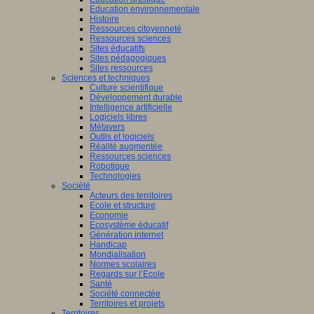
Education environnementale
Histoire
Ressources citoyenneté
Ressources sciences
Sites éducatifs
Sites pédagogiques
Sites ressources
Sciences et techniques
Culture scientifique
Développement durable
Intelligence artificielle
Logiciels libres
Métavers
Outils et logiciels
Réalité augmentée
Ressources sciences
Robotique
Technologies
Société
Acteurs des territoires
Ecole et structure
Economie
Ecosystème éducatif
Génération internet
Handicap
Mondialisation
Normes scolaires
Regards sur l’Ecole
Santé
Société connectée
Territoires et projets
Territoires