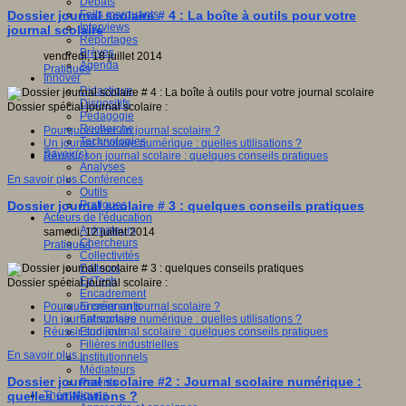
Débats
Faits marquants
Dossier journal scolaire # 4 : La boîte à outils pour votre
Interviews
journal scolaire
Reportages
Brèves
vendredi, 18 juillet 2014
Agenda
Pratiques
Innover
Didactique
Dispositifs
Dossier spécial journal scolaire :
Pédagogie
Recherche
Pourquoi créer un journal scolaire ?
Technologies
Un journal scolaire numérique : quelles utilisations ?
Savoir(s)
Réussir son journal scolaire : quelques conseils pratiques
Analyses
Conférences
En savoir plus...
Outils
Pratiques
Dossier journal scolaire # 3 : quelques conseils pratiques
Acteurs de l'éducation
Animateurs
samedi, 12 juillet 2014
Chercheurs
Pratiques
Collectivités
Editeurs
EdTech
Dossier spécial journal scolaire :
Encadrement
Enseignants
Pourquoi créer un journal scolaire ?
Entreprises
Un journal scolaire numérique : quelles utilisations ?
Etudiants
Réussir son journal scolaire : quelques conseils pratiques
Filières industrielles
En savoir plus...
Institutionnels
Médiateurs
Dossier journal scolaire #2 : Journal scolaire numérique :
Parents
Thématiques
quelles utilisations ?