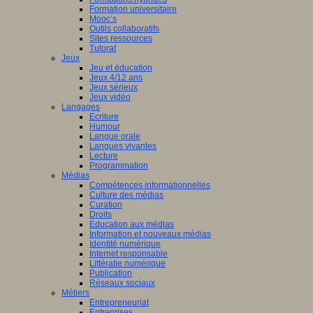
Formation universitaire
Mooc’s
Outils collaboratifs
Sites ressources
Tutorat
Jeux
Jeu et éducation
Jeux 4/12 ans
Jeux sérieux
Jeux vidéo
Langages
Ecriture
Humour
Langue orale
Langues vivantes
Lecture
Programmation
Médias
Compétences informationnelles
Culture des médias
Curation
Droits
Education aux médias
Information et nouveaux médias
Identité numérique
Internet responsable
Littératie numérique
Publication
Réseaux sociaux
Métiers
Entrepreneuriat
Entreprises