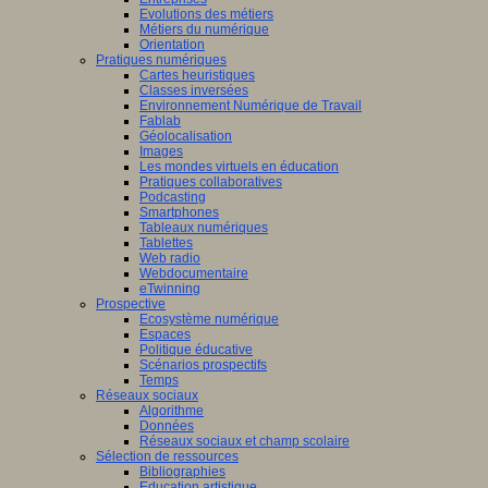
Evolutions des métiers
Métiers du numérique
Orientation
Pratiques numériques
Cartes heuristiques
Classes inversées
Environnement Numérique de Travail
Fablab
Géolocalisation
Images
Les mondes virtuels en éducation
Pratiques collaboratives
Podcasting
Smartphones
Tableaux numériques
Tablettes
Web radio
Webdocumentaire
eTwinning
Prospective
Ecosystème numérique
Espaces
Politique éducative
Scénarios prospectifs
Temps
Réseaux sociaux
Algorithme
Données
Réseaux sociaux et champ scolaire
Sélection de ressources
Bibliographies
Education artistique