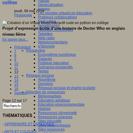
Fablab
collège
Géolocalisation
Images
jeudi, 08 mai 2014
Les mondes virtuels en éducation
Pédagogie
Pratiques collaboratives
Podcasting
Smartphones
Projet d’expression écrite d’une histoire de Doctor Who en anglais
Tableaux numériques
Tablettes
niveau 6ème
Web radio
En savoir plus...
Webdocumentaire
eTwinning
Précédent
Prospective
7
Ecosystème numérique
8
Espaces
9
Politique éducative
10
Scénarios prospectifs
11
Temps
12
Réseaux sociaux
13
Algorithme
14
Données
15
Réseaux sociaux et champ scolaire
16
Sélection de ressources
Suivant
Bibliographies
Education artistique
Page 12 sur 17
Education environnementale
Histoire
Ressources citoyenneté
THEMATIQUES
Ressources sciences
Sites éducatifs
-
APPRENDRE ET ENSEIGNER
Sites pédagogiques
Sites ressources
-
ARTS ET CULTURE