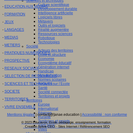
Sciences et techniques
Culture scientifique
-
EDUCATION AUX MEDIAS
Développement durable
Intelligence artificielle
-
FORMATION
Logiciels libres
Métavers
-
JEUX
Outils et logiciels
-
LANGAGES
Réalité augmentée
Ressources sciences
-
MEDIAS
Robotique
Technologies
-
METIERS
Société
Acteurs des territoires
-
PRATIQUES NUMERIQUES
Ecole et structure
Economie
-
PROSPECTIVE
Ecosystème éducatif
Génération internet
-
RESEAUX SOCIAUX
Handicap
Mondialisation
-
SELECTION DE RESSOURCES
Normes scolaires
-
SCIENCES ET TECHNIQUES
Regards sur l’Ecole
Santé
-
SOCIETE
Société connectée
Territoires et projets
-
TERRITOIRES
Territoires
Europe
-
VIVRE ENSEMBLE
International
Régions
Mentions légales
| contact[@]anae.education |
Accessibilité : non conforme
Ruralité
Territoires et projets
© 2023 Educavox, Ecole, pédagogie, enseignement, formation
Tiers lieux
Creation Sylvie CECI - Sites Internet / Référencement SEO
Villes