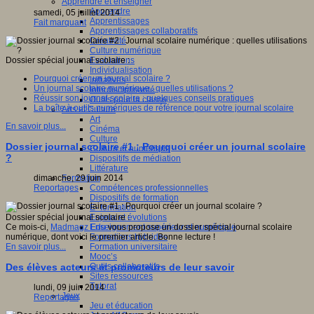
Apprendre et enseigner
Apprendre
samedi, 05 juillet 2014
Apprentissages
Fait marquant
Apprentissages collaboratifs
Créativité
Culture numérique
Evaluations
Dossier spécial journal scolaire :
Individualisation
Pourquoi créer un journal scolaire ?
Initiatives
Un journal scolaire numérique : quelles utilisations ?
Interdisciplinarité
Réussir son journal scolaire : quelques conseils pratiques
Outils pour la classe
La boîte à outils numériques de référence pour votre journal scolaire
Arts et Culture
Art
En savoir plus...
Cinéma
Culture
Dossier journal scolaire #1 : Pourquoi créer un journal scolaire
Culture et numérique
?
Dispositifs de médiation
Littérature
Formation
dimanche, 29 juin 2014
Compétences professionnelles
Reportages
Dispositifs de formation
E- formation
Enjeux et évolutions
Dossier spécial journal scolaire :
Enseignement supérieur et numérique
Ce mois-ci,
Madmagz Edu
vous propose un dossier spécial journal scolaire
Formations hybrides
numérique, dont voici le premier article. Bonne lecture !
Formation universitaire
En savoir plus...
Mooc’s
Outils collaboratifs
Des élèves acteurs et promoteurs de leur savoir
Sites ressources
Tutorat
lundi, 09 juin 2014
Jeux
Reportages
Jeu et éducation