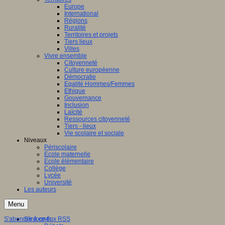
Europe
International
Régions
Ruralité
Territoires et projets
Tiers lieux
Villes
Vivre ensemble
Citoyenneté
Culture européenne
Démocratie
Egalité Hommes/Femmes
Ethique
Gouvernance
Inclusion
Laïcité
Ressources citoyenneté
Tiers - lieux
Vie scolaire et sociale
Niveaux
Périscolaire
Ecole maternelle
Ecole élémentaire
Collège
Lycée
Université
Les auteurs
Menu
S'abonner à ce flux RSS
S'informer