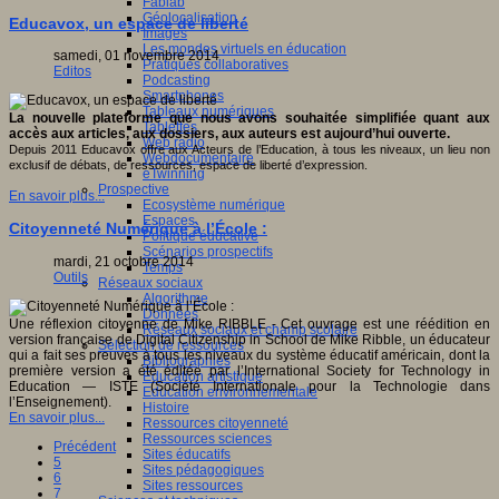
Fablab
Géolocalisation
Educavox, un espace de liberté
Images
Les mondes virtuels en éducation
samedi, 01 novembre 2014
Pratiques collaboratives
Editos
Podcasting
Smartphones
Tableaux numériques
La nouvelle plateforme que nous avons souhaitée simplifiée quant aux
Tablettes
accès aux articles, aux dossiers, aux auteurs est aujourd’hui ouverte.
Web radio
Depuis 2011 Educavox offre aux Acteurs de l’Education, à tous les niveaux, un lieu non
Webdocumentaire
exclusif de débats, de ressources, espace de liberté d’expression.
eTwinning
Prospective
En savoir plus...
Ecosystème numérique
Espaces
Citoyenneté Numérique à l’École :
Politique éducative
Scénarios prospectifs
mardi, 21 octobre 2014
Temps
Outils
Réseaux sociaux
Algorithme
Données
Une réflexion citoyenne de Mike RIBBLE - Cet ouvrage est une réédition en
Réseaux sociaux et champ scolaire
version française de Digital Citizenship in School de Mike Ribble, un éducateur
Sélection de ressources
qui a fait ses preuves à tous les niveaux du système éducatif américain, dont la
Bibliographies
première version a été éditée par l’International Society for Technology in
Education artistique
Education — ISTE (Société Internationale pour la Technologie dans
Education environnementale
l’Enseignement).
Histoire
En savoir plus...
Ressources citoyenneté
Ressources sciences
Précédent
Sites éducatifs
5
Sites pédagogiques
6
Sites ressources
7