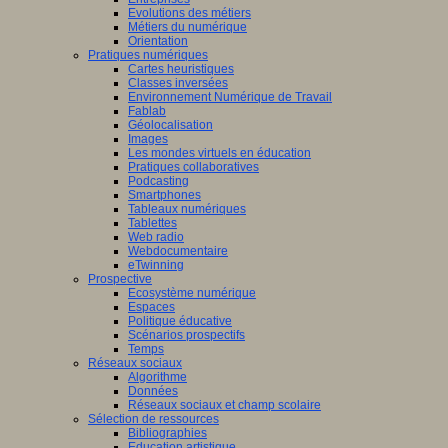
Evolutions des métiers
Métiers du numérique
Orientation
Pratiques numériques
Cartes heuristiques
Classes inversées
Environnement Numérique de Travail
Fablab
Géolocalisation
Images
Les mondes virtuels en éducation
Pratiques collaboratives
Podcasting
Smartphones
Tableaux numériques
Tablettes
Web radio
Webdocumentaire
eTwinning
Prospective
Ecosystème numérique
Espaces
Politique éducative
Scénarios prospectifs
Temps
Réseaux sociaux
Algorithme
Données
Réseaux sociaux et champ scolaire
Sélection de ressources
Bibliographies
Education artistique