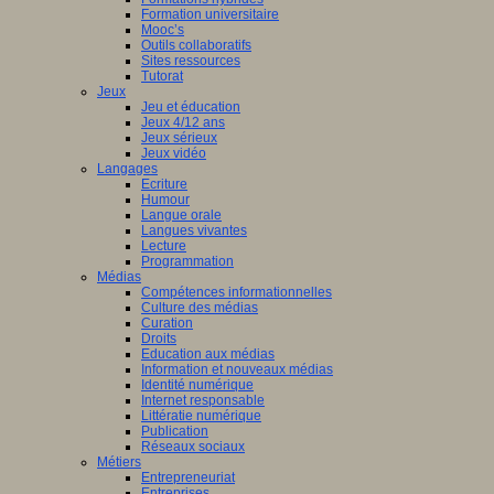
Formation universitaire
Mooc’s
Outils collaboratifs
Sites ressources
Tutorat
Jeux
Jeu et éducation
Jeux 4/12 ans
Jeux sérieux
Jeux vidéo
Langages
Ecriture
Humour
Langue orale
Langues vivantes
Lecture
Programmation
Médias
Compétences informationnelles
Culture des médias
Curation
Droits
Education aux médias
Information et nouveaux médias
Identité numérique
Internet responsable
Littératie numérique
Publication
Réseaux sociaux
Métiers
Entrepreneuriat
Entreprises