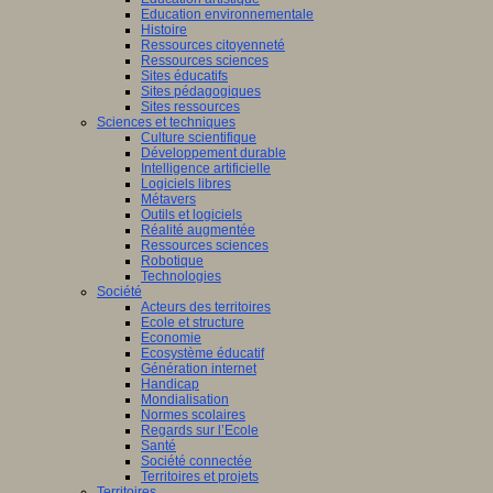
Education environnementale
Histoire
Ressources citoyenneté
Ressources sciences
Sites éducatifs
Sites pédagogiques
Sites ressources
Sciences et techniques
Culture scientifique
Développement durable
Intelligence artificielle
Logiciels libres
Métavers
Outils et logiciels
Réalité augmentée
Ressources sciences
Robotique
Technologies
Société
Acteurs des territoires
Ecole et structure
Economie
Ecosystème éducatif
Génération internet
Handicap
Mondialisation
Normes scolaires
Regards sur l’Ecole
Santé
Société connectée
Territoires et projets
Territoires