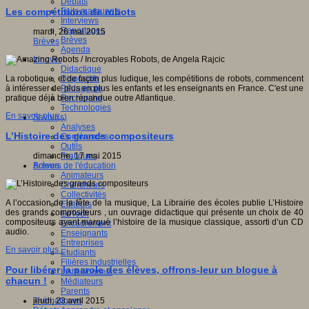
Débats
Faits marquants
Les compétitions de robots
Interviews
Reportages
mardi, 26 mai 2015
Brèves
Brèves
Agenda
Innover
Didactique
Dispositifs
La robotique, et de façon plus ludique, les compétitions de robots, commencent
Pédagogie
à intéresser de plus en plus les enfants et les enseignants en France. C'est une
Recherche
pratique déjà bien répandue outre Atlantique.
Technologies
En savoir plus...
Savoir(s)
Analyses
L’Histoire des grands compositeurs
Conférences
Outils
Pratiques
dimanche, 17 mai 2015
Acteurs de l'éducation
Brèves
Animateurs
Chercheurs
Collectivités
A l’occasion de la fête de la musique, La Librairie des écoles publie L’Histoire
Editeurs
des grands compositeurs , un ouvrage didactique qui présente un choix de 40
EdTech
compositeurs ayant marqué l’histoire de la musique classique, assorti d’un CD
Encadrement
audio.
Enseignants
Entreprises
En savoir plus...
Etudiants
Filières industrielles
Pour libérer la parole des élèves, offrons-leur un blogue à
Institutionnels
chacun !
Médiateurs
Parents
Thématiques
jeudi, 23 avril 2015