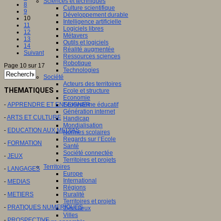
Sciences et techniques
8
Culture scientifique
9
Développement durable
10
Intelligence artificielle
11
Logiciels libres
12
Métavers
13
Outils et logiciels
14
Réalité augmentée
Suivant
Ressources sciences
Robotique
Page 10 sur 17
Technologies
Société
Acteurs des territoires
THEMATIQUES
Ecole et structure
Economie
-
APPRENDRE ET ENSEIGNER
Ecosystème éducatif
Génération internet
-
ARTS ET CULTURE
Handicap
Mondialisation
-
EDUCATION AUX MEDIAS
Normes scolaires
Regards sur l’Ecole
-
FORMATION
Santé
Société connectée
-
JEUX
Territoires et projets
Territoires
-
LANGAGES
Europe
International
-
MEDIAS
Régions
-
METIERS
Ruralité
Territoires et projets
-
PRATIQUES NUMERIQUES
Tiers lieux
Villes
-
PROSPECTIVE