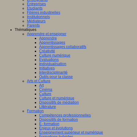
Entreprises
Etudiants
Filières industrielles
Institutionnels
Médiateurs
Parents
Thématiques
Apprendre et enseigner
Apprendre
Apprentissages
Apprentissages collaboratifs
Créativité
Culture numérique
Evaluations
Individualisation
Initiatives
Interdisciplinarité
Outils pour la classe
Arts et Culture
Art
Cinéma
Culture
Culture et numérique
Dispositifs de médiation
Littérature
Formation
Compétences professionnelles
Dispositifs de formation
E- formation
Enjeux et évolutions
Enseignement supérieur et numérique
Formations hybrides