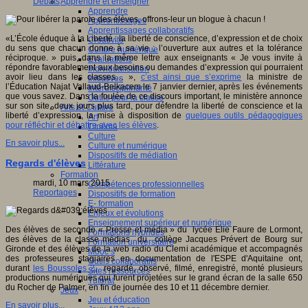
Apprendre et enseigner
Débats
Apprendre
Apprentissages
Apprentissages collaboratifs
«L’École éduque à la Liberté : la liberté de conscience, d’expression et de choix
Créativité
du sens que chacun donne à sa vie ; l’ouverture aux autres et la tolérance
Culture numérique
réciproque. » puis, dans la même lettre aux enseignants « Je vous invite à
Evaluations
répondre favorablement aux besoins ou demandes d’expression qui pourraient
Individualisation
avoir lieu dans les classes… »,
c’est ainsi que s’exprime
la ministre de
Initiatives
l’Éducation Najat Vallaud-Belkacem le 7 janvier dernier, après les événements
Interdisciplinarité
que vous savez. Dans la foulée de ce discours important, le ministère annonce
Outils pour la classe
sur son site, deux jours plus tard, pour défendre la liberté de conscience et la
Arts et Culture
liberté d’expression, la mise à disposition de
quelques outils pédagogiques
Art
pour réfléchir et débattre avec les élèves
.
Cinéma
Culture
En savoir plus...
Culture et numérique
Dispositifs de médiation
Regards d'élèves
Littérature
Formation
mardi, 10 mars 2015
Compétences professionnelles
Reportages
Dispositifs de formation
E- formation
Enjeux et évolutions
Enseignement supérieur et numérique
Des élèves de seconde « Presse et média » du lycée Elie Faure de Lormont,
Formations hybrides
des élèves de la classe médias du collège Jacques Prévert de Bourg sur
Formation universitaire
Gironde et des élèves de la web radio du Clemi académique et accompagnés
Mooc’s
des professeures stagiaires en documentation de l'ESPE d'Aquitaine ont,
Outils collaboratifs
durant
les Boussoles 2
, regardé, observé, filmé, enregistré, monté plusieurs
Sites ressources
productions numériques qui furent projetées sur le grand écran de la salle 650
Tutorat
du Rocher de Palmer, en fin de journée des 10 et 11 décembre dernier.
Jeux
Jeu et éducation
En savoir plus...