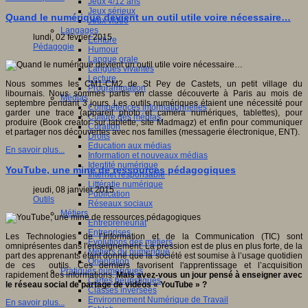
Jeux 4/12 ans
Jeux sérieux
Quand le numérique devient un outil utile voire nécessaire…
Jeux vidéo
Langages
lundi, 02 février 2015
Ecriture
Pédagogie
Humour
Langue orale
Langues vivantes
Lecture
Nous sommes les CM1-CM2 de St Pey de Castets, un petit village du
Programmation
libournais. Nous sommes partis en classe découverte à Paris au mois de
Médias
septembre pendant 3 jours. Les outils numériques étaient une nécessité pour
Compétences informationnelles
garder une trace (appareil photo et caméra numériques, tablettes), pour
Culture des médias
produire (Book creator sur tablette, site Madmagz) et enfin pour communiquer
Curation
et partager nos découvertes avec nos familles (messagerie électronique, ENT).
Droits
Education aux médias
En savoir plus...
Information et nouveaux médias
Identité numérique
YouTube, une mine de ressources pédagogiques
Internet responsable
Littératie numérique
jeudi, 08 janvier 2015
Publication
Outils
Réseaux sociaux
Métiers
Entrepreneuriat
Entreprises
Les Technologies de l’Information et de la Communication (TIC) sont
Evolutions des métiers
omniprésentes dans l'enseignement. La pression est de plus en plus forte, de la
Métiers du numérique
part des apprenants étant donné que la société est soumise à l’usage quotidien
Orientation
de ces outils. Ces derniers favorisent l'apprentissage et l’acquisition
Pratiques numériques
rapidement des informations.
Mais avez-vous un jour pensé à enseigner avec
Cartes heuristiques
le réseau social de partage de vidéos « YouTube » ?
Classes inversées
Environnement Numérique de Travail
En savoir plus...