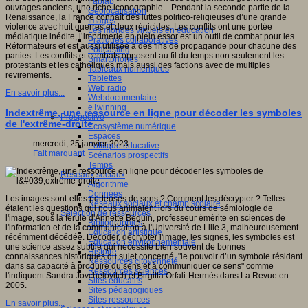
Fablab
ouvrages anciens, une riche iconographie... Pendant la seconde partie de la
Géolocalisation
Renaissance, la France connaît des luttes politico-religieuses d’une grande
Images
violence avec huit guerres et deux régicides. Les conflits ont une portée
Les mondes virtuels en éducation
médiatique inédite, l’imprimerie en plein essor est un outil de combat pour les
Pratiques collaboratives
Réformateurs et est aussi utilisée à des fins de propagande pour chacune des
Podcasting
parties. Les conflits et combats opposent au fil du temps non seulement les
Smartphones
protestants et les catholiques mais aussi des factions avec de multiples
Tableaux numériques
revirements.
Tablettes
Web radio
En savoir plus...
Webdocumentaire
eTwinning
Indextrême, une ressource en ligne pour décoder les symboles
Prospective
de l'extrême-droite
Ecosystème numérique
Espaces
mercredi, 25 janvier 2023
Politique éducative
Fait marquant
Scénarios prospectifs
Temps
Réseaux sociaux
Algorithme
Données
Les images sont-elles porteuses de sens ? Comment les décrypter ? Telles
Réseaux sociaux et champ scolaire
étaient les questions qui nous animaient lors du cours de sémiologie de
Sélection de ressources
l'image, sous la férule d'Annette Béguin, professeur émérite en sciences de
Bibliographies
l'information et de la communication à l'Université de Lille 3, malheureusement
Education artistique
récémment décédée. Décoder, décrypter l'image, les signes, les symboles est
Education environnementale
une science assez subtile qui nécessite bien souvent de bonnes
Histoire
connaissances historiques du sujet concerné, "le pouvoir d’un symbole résidant
Ressources citoyenneté
dans sa capacité à produire du sens et à communiquer ce sens" comme
Ressources sciences
l'indiquent Sandra Jovchelovitch et Birgitta Orfali-Hermès dans La Revue en
Sites éducatifs
2005.
Sites pédagogiques
Sites ressources
En savoir plus...