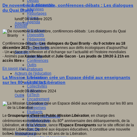
Débats
Faits marquants
De novembre à décembre, conférences-débats : Les dialogues
Interviews
du Quai Branly
Reportages
Brèves
lundi, 06 octobre 2025
Agenda
Agenda
Innover
Didactique
Dispositifs
Pédagogie
Recherche
Conférences-débats -
Les dialogues du Quai Branly - du 9 octobre au 18
Technologies
décembre 2025
- Des forêts anciennes aux défis écologiques d'aujourd'hui
Savoir(s)
- Un espace de réflexion et d’échange sur l’actualité et l’histoire mondiales
Analyses
- Animés par
Xavier Mauduit
et
Julie Gacon
-
Les jeudis de 19h30 à 21h en
Conférences
accès libre
Outils
En savoir plus...
Pratiques
Acteurs de l'éducation
La Mission Libération crée un Espace dédié aux enseignants
Animateurs
Chercheurs
sur les 80 ans de la Libération
Collectivités
Editeurs
lundi, 09 décembre 2024
EdTech
Outils
Encadrement
Enseignants
Entreprises
Etudiants
Le
Groupement d’Intérêt Public
Mission Libération
, en charge des
Filières industrielles
e
Institutionnels
cérémonies commémoratives du 80
anniversaire des débarquements, de la
Médiateurs
Libération, et de la Victoire, lance
l’Espace Enseignants
sur le site officiel de la
Parents
Mission Libération. Destiné aux équipes éducatives, il constitue une nouvelle
Thématiques
boîte à ressources pour les 80 ans de la Libération.