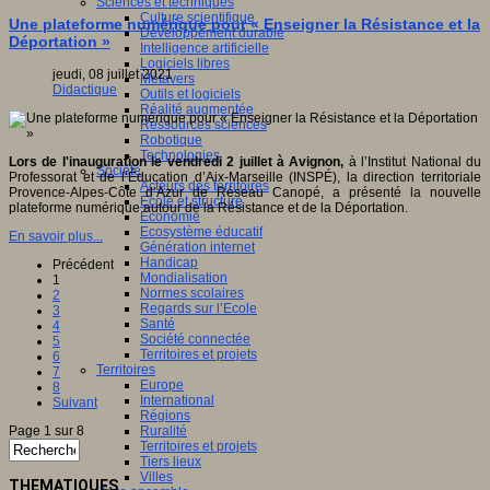
Sciences et techniques
Culture scientifique
Une plateforme numérique pour « Enseigner la Résistance et la
Développement durable
Déportation »
Intelligence artificielle
Logiciels libres
jeudi, 08 juillet 2021
Métavers
Didactique
Outils et logiciels
Réalité augmentée
Ressources sciences
Robotique
Technologies
Lors de l'inauguration l
e vendredi 2 juillet à Avignon,
à l’Institut National du
Société
Professorat et de l’Éducation d’Aix-Marseille (INSPÉ), la direction territoriale
Acteurs des territoires
Provence-Alpes-Côte d’Azur de Réseau Canopé, a présenté la nouvelle
Ecole et structure
plateforme numérique autour de la Résistance et de la Déportation.
Economie
Ecosystème éducatif
En savoir plus...
Génération internet
Handicap
Précédent
Mondialisation
1
Normes scolaires
2
Regards sur l’Ecole
3
Santé
4
Société connectée
5
Territoires et projets
6
Territoires
7
Europe
8
International
Suivant
Régions
Page 1 sur 8
Ruralité
Territoires et projets
Tiers lieux
Villes
THEMATIQUES