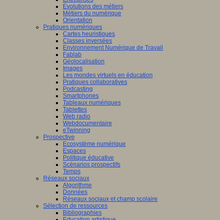
Evolutions des métiers
Métiers du numérique
Orientation
Pratiques numériques
Cartes heuristiques
Classes inversées
Environnement Numérique de Travail
Fablab
Géolocalisation
Images
Les mondes virtuels en éducation
Pratiques collaboratives
Podcasting
Smartphones
Tableaux numériques
Tablettes
Web radio
Webdocumentaire
eTwinning
Prospective
Ecosystème numérique
Espaces
Politique éducative
Scénarios prospectifs
Temps
Réseaux sociaux
Algorithme
Données
Réseaux sociaux et champ scolaire
Sélection de ressources
Bibliographies
Education artistique