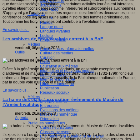
Jeux 4/12 ans
que dans les sociétés préhistoriques certaines activités leur étaient interdites,
Jeux sérieux
qu’elles étaient considérées comme inférieures et subordonnées aux hommes.
Jeux vidéo
S’appuyant sur l’analyse des idées reçues et des dernières découvertes, cette
Langages
conférence pose les bases d’une autre histoire des femmes préhistoriques.
Ecriture
Tout comme les hommes, elles ont contribué à l’évolution humaine.
Humour
Langue orale
En savoir plus...
Langues vivantes
Lecture
Les archives de Beaumarchais entrent à la BnF
Programmation
Médias
vendredi, 06 octobre 2023
Compétences informationnelles
Outils
Culture des médias
Curation
Droits
Education aux médias
Grâce à la générosité de ses descendants, un ensemble exceptionnel
Information et nouveaux médias
d’archives et de manuscrits littéraires de Beaumarchais (1732-1799) font leur
Identité numérique
entrée au département des Manuscrits de la Bibliothèque nationale de France,
Internet responsable
par la double voie d’un don et d’une dation.
Littératie numérique
Publication
En savoir plus...
Réseaux sociaux
Métiers
La haine des clans : exposition-événement du Musée de
Entrepreneuriat
l’Armée-Invalides
Entreprises
Evolutions des métiers
mercredi, 26 juillet 2023
Métiers du numérique
Agenda
Orientation
Pratiques numériques
Cartes heuristiques
Classes inversées
L’exposition « Les guerres de Religion (1559-1610) : La haine des clans » est
Environnement Numérique de Travail
une des plus fascinantes de l’année mêlant des équipements guerriers, des