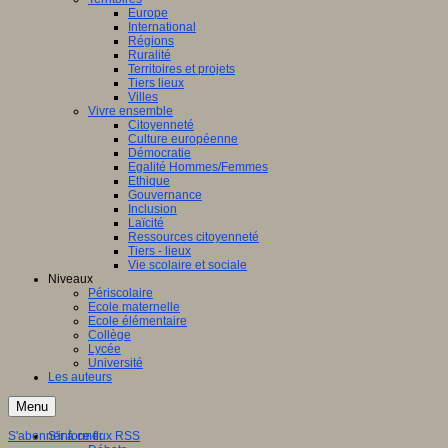
Europe
International
Régions
Ruralité
Territoires et projets
Tiers lieux
Villes
Vivre ensemble
Citoyenneté
Culture européenne
Démocratie
Egalité Hommes/Femmes
Ethique
Gouvernance
Inclusion
Laïcité
Ressources citoyenneté
Tiers - lieux
Vie scolaire et sociale
Niveaux
Périscolaire
Ecole maternelle
Ecole élémentaire
Collège
Lycée
Université
Les auteurs
Menu
S'abonner à ce flux RSS
S'informer