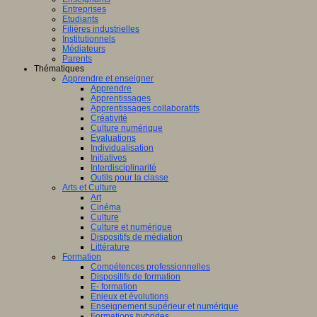
Entreprises
Etudiants
Filières industrielles
Institutionnels
Médiateurs
Parents
Thématiques
Apprendre et enseigner
Apprendre
Apprentissages
Apprentissages collaboratifs
Créativité
Culture numérique
Evaluations
Individualisation
Initiatives
Interdisciplinarité
Outils pour la classe
Arts et Culture
Art
Cinéma
Culture
Culture et numérique
Dispositifs de médiation
Littérature
Formation
Compétences professionnelles
Dispositifs de formation
E- formation
Enjeux et évolutions
Enseignement supérieur et numérique
Formations hybrides