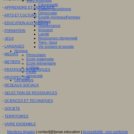
Vivre ensemble
Citoyenneté
-
APPRENDRE ET ENSEIGNER
Culture européenne
Démocratie
-
ARTS ET CULTURE
Egalité Hommes/Femmes
Ethique
-
EDUCATION AUX MEDIAS
Gouvernance
Inclusion
-
FORMATION
Laïcité
Ressources citoyenneté
-
JEUX
Tiers - lieux
-
LANGAGES
Vie scolaire et sociale
Niveaux
-
MEDIAS
Périscolaire
Ecole maternelle
-
METIERS
Ecole élémentaire
Collège
-
PRATIQUES NUMERIQUES
Lycée
Université
-
PROSPECTIVE
Les auteurs
-
RESEAUX SOCIAUX
-
SELECTION DE RESSOURCES
-
SCIENCES ET TECHNIQUES
-
SOCIETE
-
TERRITOIRES
-
VIVRE ENSEMBLE
Mentions légales
| contact[@]anae.education |
Accessibilité : non conforme