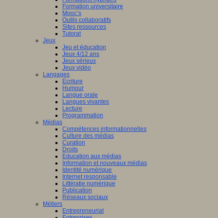
Formation universitaire
Mooc’s
Outils collaboratifs
Sites ressources
Tutorat
Jeux
Jeu et éducation
Jeux 4/12 ans
Jeux sérieux
Jeux vidéo
Langages
Ecriture
Humour
Langue orale
Langues vivantes
Lecture
Programmation
Médias
Compétences informationnelles
Culture des médias
Curation
Droits
Education aux médias
Information et nouveaux médias
Identité numérique
Internet responsable
Littératie numérique
Publication
Réseaux sociaux
Métiers
Entrepreneuriat
Entreprises