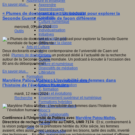
Apprendre et enseigner
En savoir plus...
Apprendre
Apprentissages
« Plumes de doctorant.es » : Un podcast pour explorer la
Apprentissages collaboratifs
Créativité
Seconde Guerre mondiale de façon différente
Culture numérique
Evaluations
mercredi, 05 juin 2024
Individualisation
Outils
Initiatives
Interdisciplinarité
Outils pour la classe
Arts et Culture
Deux doctorants en histoire contemporaine de l’université de Caen ont
Art
créé
Plumes de doctorant.es
, un podcast dédié à l’actualité de la recherche
Cinéma
autour de la Seconde Guerre mondiale. Un podcast à écouter à l’occasion des
Culture
80 ans du débarquement !
Culture et numérique
Dispositifs de médiation
En savoir plus...
Littérature
Formation
Marylène Patou-Mathis : L’invisibilité des femmes dans
Compétences professionnelles
l’histoire de l’évolution humaine
Dispositifs de formation
E- formation
Enjeux et évolutions
mardi, 12 mars 2024
Enseignement supérieur et numérique
Recherche
Formations hybrides
Formation universitaire
Mooc’s
Outils collaboratifs
Conférence à l'Université de Poitiers avec
Marylène Patou-Mathis
,
Sites ressources
Directrice de recherche émérite au CNRS, UMR 7174
: Et si, contrairement à
Tutorat
la vision patriarcale de la préhistoire héritée du XIXe siècle, les femmes
Jeux
avaient, elles aussi, peint Lascaux, chassé les bisons, taillé des outils, inventé
Jeu et éducation
des techniques… En effet, aucune preuve archéologique ne permet d’affirmer