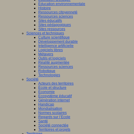
Education environnementale
Histoire
Ressources citoyenneté
Ressources sciences
Sites éducatifs
Sites pédagogiques
Sites ressources
Sciences et techniques
Culture scientifique
Développement durable
Intelligence artificielle
Logiciels libres
Métavers
Outils et logiciels
Réalité augmentée
Ressources sciences
Robotique
Technologies
Société
Acteurs des territoires
Ecole et structure
Economie
Ecosystème éducatif
Génération internet
Handicap
Mondialisation
Normes scolaires
Regards sur l’Ecole
Santé
Société connectée
Territoires et projets
Territoires