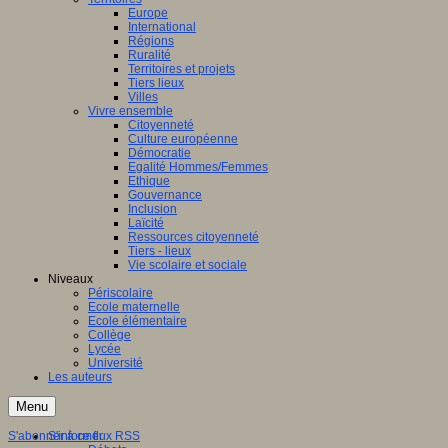
Europe
International
Régions
Ruralité
Territoires et projets
Tiers lieux
Villes
Vivre ensemble
Citoyenneté
Culture européenne
Démocratie
Egalité Hommes/Femmes
Ethique
Gouvernance
Inclusion
Laïcité
Ressources citoyenneté
Tiers - lieux
Vie scolaire et sociale
Niveaux
Périscolaire
Ecole maternelle
Ecole élémentaire
Collège
Lycée
Université
Les auteurs
Menu
S'abonner à ce flux RSS
S'informer