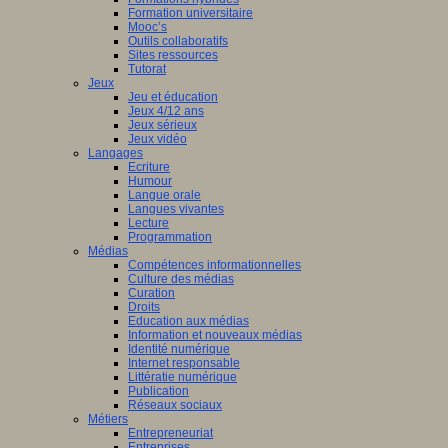
Formation universitaire
Mooc’s
Outils collaboratifs
Sites ressources
Tutorat
Jeux
Jeu et éducation
Jeux 4/12 ans
Jeux sérieux
Jeux vidéo
Langages
Ecriture
Humour
Langue orale
Langues vivantes
Lecture
Programmation
Médias
Compétences informationnelles
Culture des médias
Curation
Droits
Education aux médias
Information et nouveaux médias
Identité numérique
Internet responsable
Littératie numérique
Publication
Réseaux sociaux
Métiers
Entrepreneuriat
Entreprises