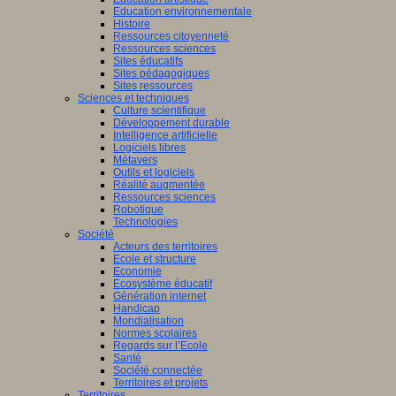
Education environnementale
Histoire
Ressources citoyenneté
Ressources sciences
Sites éducatifs
Sites pédagogiques
Sites ressources
Sciences et techniques
Culture scientifique
Développement durable
Intelligence artificielle
Logiciels libres
Métavers
Outils et logiciels
Réalité augmentée
Ressources sciences
Robotique
Technologies
Société
Acteurs des territoires
Ecole et structure
Economie
Ecosystème éducatif
Génération internet
Handicap
Mondialisation
Normes scolaires
Regards sur l’Ecole
Santé
Société connectée
Territoires et projets
Territoires