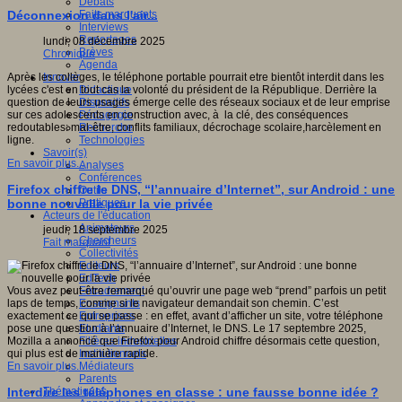
Débats
Faits marquants
Déconnexion dans l'air...
Interviews
Reportages
lundi, 08 décembre 2025
Brèves
Chronique
Agenda
Innover
Après les collèges, le téléphone portable pourrait etre bientôt interdit dans les
Didactique
lycées c'est en tout cas la volonté du président de la République. Derrière la
Dispositifs
question de leurs usages émerge celle des réseaux sociaux et de leur emprise
Pédagogie
sur ces adolescents en construction avec, à la clé, des conséquences
Recherche
redoutables: mal-être, conflits familiaux, décrochage scolaire,harcèlement en
Technologies
ligne.
Savoir(s)
En savoir plus...
Analyses
Conférences
Firefox chiffre le DNS, “l’annuaire d’Internet”, sur Android : une
Outils
Pratiques
bonne nouvelle pour la vie privée
Acteurs de l'éducation
Animateurs
jeudi, 18 septembre 2025
Chercheurs
Fait marquant
Collectivités
Editeurs
EdTech
Encadrement
Vous avez peut-être remarqué qu’ouvrir une page web “prend” parfois un petit
Enseignants
laps de temps, comme si le navigateur demandait son chemin. C’est
Entreprises
exactement ce qui se passe : en effet, avant d’afficher un site, votre téléphone
Etudiants
pose une question à l’annuaire d’Internet, le DNS. Le 17 septembre 2025,
Filières industrielles
Mozilla a annoncé que Firefox pour Android chiffre désormais cette question,
Institutionnels
qui plus est de manière rapide.
Médiateurs
En savoir plus...
Parents
Thématiques
Interdire les téléphones en classe : une fausse bonne idée ?