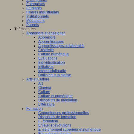
Entreprises
Etudiants
Filières industrielles
Institutionnels
Médiateurs
Parents
Thématiques
Apprendre et enseigner
Apprendre
Apprentissages
Apprentissages collaboratifs
Créativité
Culture numérique
Evaluations
Individualisation
Initiatives
Interdisciplinarité
Outils pour la classe
Arts et Culture
Art
Cinéma
Culture
Culture et numérique
Dispositifs de médiation
Littérature
Formation
Compétences professionnelles
Dispositifs de formation
E- formation
Enjeux et évolutions
Enseignement supérieur et numérique
Formations hybrides