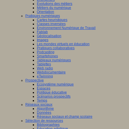
Evolutions des métiers
Métiers du numérique
Orientation
Pratiques numériques
Cartes heuristiques
Classes inversées
Environnement Numérique de Travail
Fablab
Géolocalisation
Images
Les mondes virtuels en éducation
Pratiques collaboratives
Podcasting
Smartphones
Tableaux numériques
Tablettes
Web radio
Webdocumentaire
eTwinning
Prospective
Ecosystème numérique
Espaces
Politique éducative
Scénarios prospectifs
Temps
Réseaux sociaux
Algorithme
Données
Réseaux sociaux et champ scolaire
Sélection de ressources
Bibliographies
Education artistique