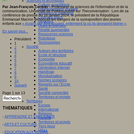
Sciences et techniques
Culture scientifique
Par Jean-François Cerisier -
Professeur de sciences de l'information et de la
Développement durable
communication, Université de Poitiers
publié sur Theconversation
: Lors de sa
Intelligence artificielle
conférence de presse du 16 janvier 2024, le président de la République
Logiciels libres
Emmanuel Macron dénonçait les dangers de la surexposition des jeunes
Métavers
enfants aux
« écrans qui, trop souvent, enferment là où ils devraient libérer »
.
Outils et logiciels
Réalité augmentée
En savoir plus...
Ressources sciences
Robotique
Précédent
Technologies
1
Société
2
Acteurs des territoires
3
Ecole et structure
4
Economie
5
Ecosystème éducatif
6
Génération internet
7
Handicap
8
Mondialisation
9
Normes scolaires
10
Regards sur l’Ecole
Suivant
Santé
Société connectée
Page 1 sur 13
Territoires et projets
Territoires
Europe
THEMATIQUES
International
Régions
-
APPRENDRE ET ENSEIGNER
Ruralité
Territoires et projets
-
ARTS ET CULTURE
Tiers lieux
Villes
-
EDUCATION AUX MEDIAS