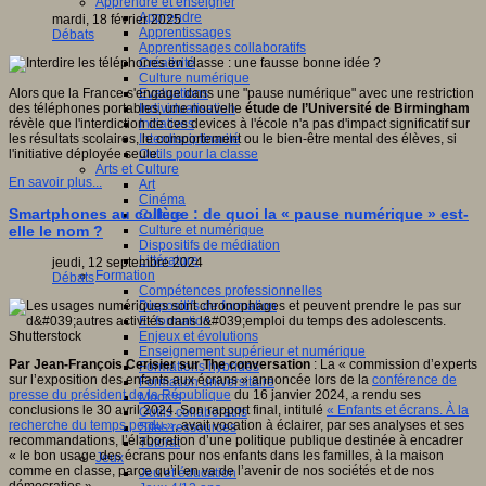
Apprendre et enseigner
Apprendre
mardi, 18 février 2025
Apprentissages
Débats
Apprentissages collaboratifs
Créativité
Culture numérique
Evaluations
Alors que la France s'engage dans une "pause numérique" avec une restriction
Individualisation
des téléphones portables, une nouvelle
étude de l’Université de Birmingham
Initiatives
révèle que l'interdiction de ces devices à l'école n'a pas d'impact significatif sur
Interdisciplinarité
les résultats scolaires, le comportement ou le bien-être mental des élèves, si
Outils pour la classe
l'initiative déployée seule.
Arts et Culture
En savoir plus...
Art
Cinéma
Smartphones au collège : de quoi la « pause numérique » est-
Culture
Culture et numérique
elle le nom ?
Dispositifs de médiation
Littérature
jeudi, 12 septembre 2024
Formation
Débats
Compétences professionnelles
Dispositifs de formation
E- formation
Enjeux et évolutions
Enseignement supérieur et numérique
Par Jean-François Cerisier sur The conversation
: La « commission d’experts
Formations hybrides
sur l’exposition des enfants aux écrans » annoncée lors de la
conférence de
Formation universitaire
presse du président de la République
du 16 janvier 2024, a rendu ses
Mooc’s
conclusions le 30 avril 2024. Son rapport final, intitulé
« Enfants et écrans. À la
Outils collaboratifs
recherche du temps perdu »
, avait vocation à éclairer, par ses analyses et ses
Sites ressources
recommandations, l’élaboration d’une politique publique destinée à encadrer
Tutorat
« le bon usage des écrans pour nos enfants dans les familles, à la maison
Jeux
comme en classe, parce qu’il en va de l’avenir de nos sociétés et de nos
Jeu et éducation