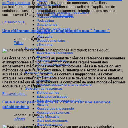
Fablab
du Temps perdu »
, le texte suscite depuis de nombreuses réactions,
Géolocalisation
particulièrement centrées sur la problématique sanitaire. L’application de
Images
certaines de ses recommandations, notamment l’interdiction des réseaux
Les mondes virtuels en éducation
sociaux avant 15 ans, apparait
sujet à caution
.
Pratiques collaboratives
Podcasting
En savoir plus...
Smartphones
Tableaux numériques
Une référence insistante et inappropriée aux " écrans "
Tablettes
Web radio
vendredi, 10 mai 2024
Webdocumentaire
Editos
eTwinning
Prospective
Ecosystème numérique
Espaces
Les écrans nous fascinent-ils au point de créer des références incessantes
Politique éducative
et innapropriées au mot "Ecran"? On constate régulièrement des
Scénarios prospectifs
emballements médiatiques avec les dichotomies liées à la télévision,
aux
Temps
méthodes de lecture,
aux jeux vidéo, à l'Intelligence Artificielle et
chatGPT
,
Réseaux sociaux
aux réseaux sociaux...Tiktok ...Les contenus inappropriés, les cyber
Algorithme
attaques, les cyber harcèlements sont sur le devant de la scène, installant
Données
une radicalité qui ne peut résoudre la complexité de notre monde désormais
Réseaux sociaux et champ scolaire
acculturé au numérique...
Sélection de ressources
Bibliographies
En savoir plus...
Education artistique
Education environnementale
Faut-il avoir peur des écrans ? Retour sur une annonce
Histoire
présidentielle
Ressources citoyenneté
Ressources sciences
vendredi, 03 mai 2024
Sites éducatifs
Débats
Sites pédagogiques
Sites ressources