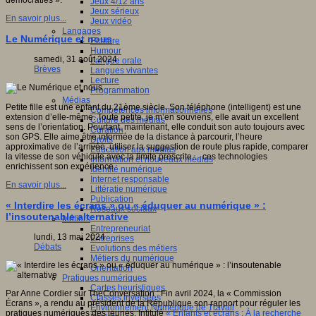
démocraties ».
Jeux 4/12 ans
Jeux sérieux
En savoir plus...
Jeux vidéo
Langages
Le Numérique et nous
Ecriture
Humour
samedi, 31 août 2024
Langue orale
Brèves
Langues vivantes
Lecture
Programmation
Médias
Petite fille est une enfant du 21ème siècle. Son téléphone (intelligent) est une
Compétences informationnelles
extension d’elle-même. Toute petite, je m’en souviens, elle avait un excellent
Culture des médias
sens de l’orientation. Pourtant, maintenant, elle conduit son auto toujours avec
Curation
son GPS. Elle aime être informée de la distance à parcourir, l’heure
Droits
approximative de l’arrivée, utiliser la suggestion de route plus rapide, comparer
Education aux médias
la vitesse de son véhicule avec la limite prescrite… ces technologies
Information et nouveaux médias
enrichissent son expérience.
Identité numérique
Internet responsable
En savoir plus...
Littératie numérique
Publication
« Interdire les écrans » ou « éduquer au numérique » :
Réseaux sociaux
l’insoutenable alternative
Métiers
Entrepreneuriat
lundi, 13 mai 2024
Entreprises
Débats
Evolutions des métiers
Métiers du numérique
Orientation
Pratiques numériques
Cartes heuristiques
Par Anne Cordier sur TheConversation : Fin avril 2024, la « Commission
Classes inversées
Écrans », a rendu au président de la République son rapport pour réguler les
Environnement Numérique de Travail
pratiques numériques des jeunes. Intitulé
« Enfants et écrans : À la recherche