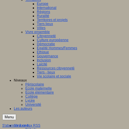
Europe
International
Régions
Ruralité
Territoires et projets
Tiers lieux
Villes
Vivre ensemble
Citoyenneté
Culture européenne
Démocratie
Egalité Hommes/Femmes
Ethique
Gouvernance
Inclusion
Laïcité
Ressources citoyenneté
Tiers - lieux
Vie scolaire et sociale
Niveaux
Périscolaire
Ecole maternelle
Ecole élémentaire
Collège
Lycée
Université
Les auteurs
Menu
S'abonner à ce flux RSS
S'informer