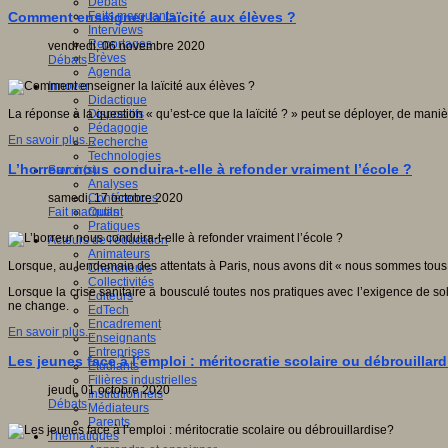
Débats
Faits marquants
Comment enseigner la laïcité aux élèves ?
Interviews
Reportages
vendredi, 06 novembre 2020
Brèves
Débats
Agenda
Innover
Didactique
Dispositifs
La réponse à la question « qu’est-ce que la laïcité ? » peut se déployer, de manièr
Pédagogie
En savoir plus...
Recherche
Technologies
L’horreur nous conduira-t-elle à refonder vraiment l’école ?
Savoir(s)
Analyses
Conférences
samedi, 17 octobre 2020
Outils
Fait marquant
Pratiques
Acteurs de l'éducation
Animateurs
Lorsque, au lendemain des attentats à Paris, nous avons dit « nous sommes tous C
Chercheurs
Collectivités
Lorsque la crise sanitaire a bousculé toutes nos pratiques avec l’exigence de so
Editeurs
ne change.
EdTech
Encadrement
En savoir plus...
Enseignants
Entreprises
Les jeunes face à l’emploi : méritocratie scolaire ou débrouillar
Etudiants
Filières industrielles
jeudi, 01 octobre 2020
Institutionnels
Débats
Médiateurs
Parents
Thématiques