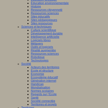
Education environnementale
Histoire
Ressources citoyenneté
Ressources sciences
Sites éducatifs
Sites pédagogiques
Sites ressources
Sciences et techniques
Culture scientifique
Développement durable
Intelligence artificielle
Logiciels libres
Métavers
Outils et logiciels
Réalité augmentée
Ressources sciences
Robotique
Technologies
Société
Acteurs des territoires
Ecole et structure
Economie
Ecosystème éducatif
Génération internet
Handicap
Mondialisation
Normes scolaires
Regards sur l’Ecole
Santé
Société connectée
Territoires et projets
Territoires