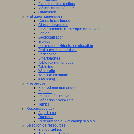
Evolutions des métiers
Métiers du numérique
Orientation
Pratiques numériques
Cartes heuristiques
Classes inversées
Environnement Numérique de Travail
Fablab
Géolocalisation
Images
Les mondes virtuels en éducation
Pratiques collaboratives
Podcasting
Smartphones
Tableaux numériques
Tablettes
Web radio
Webdocumentaire
eTwinning
Prospective
Ecosystème numérique
Espaces
Politique éducative
Scénarios prospectifs
Temps
Réseaux sociaux
Algorithme
Données
Réseaux sociaux et champ scolaire
Sélection de ressources
Bibliographies
Education artistique