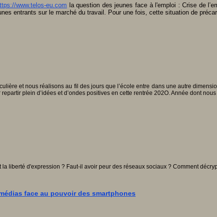
ttps://www.telos-eu.com
la question des jeunes face à l'emploi : Crise de l’em
eunes entrants sur le marché du travail. Pour une fois, cette situation de préca
ulière et nous réalisons au fil des jours que l’école entre dans une autre dimens
r repartir plein d’idées et d’ondes positives en cette rentrée 202O. Année dont no
la liberté d'expression ? Faut-il avoir peur des réseaux sociaux ? Comment décrypt
x médias face au pouvoir des smartphones