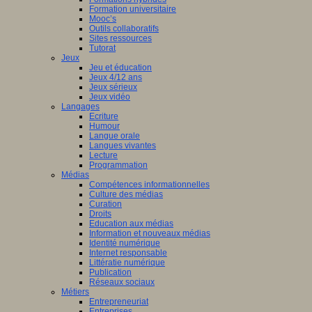
Formation universitaire
Mooc’s
Outils collaboratifs
Sites ressources
Tutorat
Jeux
Jeu et éducation
Jeux 4/12 ans
Jeux sérieux
Jeux vidéo
Langages
Ecriture
Humour
Langue orale
Langues vivantes
Lecture
Programmation
Médias
Compétences informationnelles
Culture des médias
Curation
Droits
Education aux médias
Information et nouveaux médias
Identité numérique
Internet responsable
Littératie numérique
Publication
Réseaux sociaux
Métiers
Entrepreneuriat
Entreprises