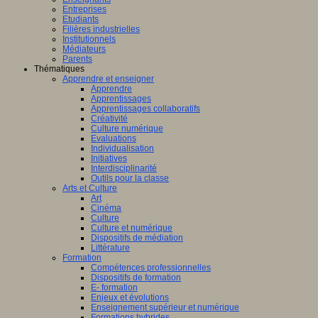
Entreprises
Etudiants
Filières industrielles
Institutionnels
Médiateurs
Parents
Thématiques
Apprendre et enseigner
Apprendre
Apprentissages
Apprentissages collaboratifs
Créativité
Culture numérique
Evaluations
Individualisation
Initiatives
Interdisciplinarité
Outils pour la classe
Arts et Culture
Art
Cinéma
Culture
Culture et numérique
Dispositifs de médiation
Littérature
Formation
Compétences professionnelles
Dispositifs de formation
E- formation
Enjeux et évolutions
Enseignement supérieur et numérique
Formations hybrides