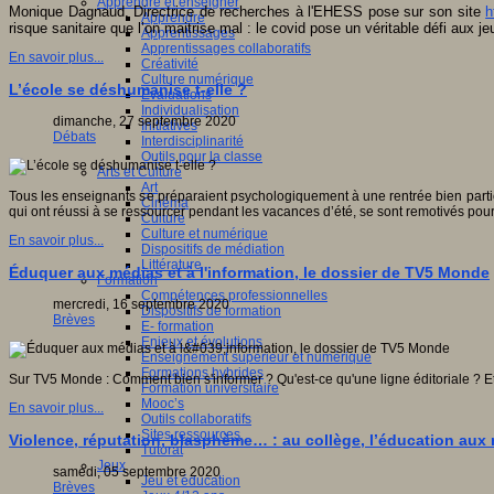
Apprendre et enseigner
Monique Dagnaud, Directrice de recherches à l'EHESS pose sur son site
h
Apprendre
risque sanitaire que l’on maitrise mal : le covid pose un véritable défi aux j
Apprentissages
Apprentissages collaboratifs
En savoir plus...
Créativité
Culture numérique
L’école se déshumanise t-elle ?
Evaluations
Individualisation
dimanche, 27 septembre 2020
Initiatives
Débats
Interdisciplinarité
Outils pour la classe
Arts et Culture
Art
Tous les enseignants se préparaient psychologiquement à une rentrée bien partic
Cinéma
qui ont réussi à se ressourcer pendant les vacances d’été, se sont remotivés pou
Culture
Culture et numérique
En savoir plus...
Dispositifs de médiation
Littérature
Éduquer aux médias et à l'information, le dossier de TV5 Monde
Formation
Compétences professionnelles
mercredi, 16 septembre 2020
Dispositifs de formation
Brèves
E- formation
Enjeux et évolutions
Enseignement supérieur et numérique
Formations hybrides
Sur TV5 Monde : Comment bien s'informer ? Qu'est-ce qu'une ligne éditoriale ? Et 
Formation universitaire
Mooc’s
En savoir plus...
Outils collaboratifs
Sites ressources
Violence, réputation, blasphème… : au collège, l’éducation au
Tutorat
Jeux
samedi, 05 septembre 2020
Jeu et éducation
Brèves