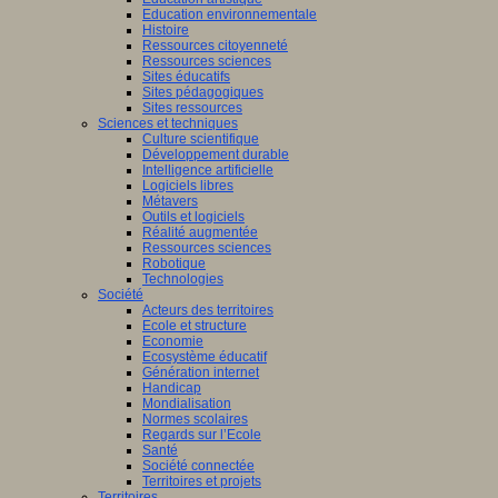
Education environnementale
Histoire
Ressources citoyenneté
Ressources sciences
Sites éducatifs
Sites pédagogiques
Sites ressources
Sciences et techniques
Culture scientifique
Développement durable
Intelligence artificielle
Logiciels libres
Métavers
Outils et logiciels
Réalité augmentée
Ressources sciences
Robotique
Technologies
Société
Acteurs des territoires
Ecole et structure
Economie
Ecosystème éducatif
Génération internet
Handicap
Mondialisation
Normes scolaires
Regards sur l’Ecole
Santé
Société connectée
Territoires et projets
Territoires