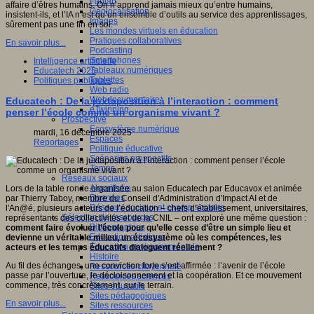
Fablab
affaire d’êtres humains. On n’apprend jamais mieux qu’entre humains,
Géolocalisation
insistent-ils, et l’IA n’est qu’un ensemble d’outils au service des apprentissages,
Images
sûrement pas une fin en soi.
Les mondes virtuels en éducation
Pratiques collaboratives
En savoir plus...
Podcasting
Smartphones
Intelligence artificielle
Tableaux numériques
Educatech 2025
Tablettes
Politiques publiques
Web radio
Webdocumentaire
Educatech : De la juxtaposition à l’interaction : comment
eTwinning
penser l’école comme un organisme vivant ?
Prospective
Ecosystème numérique
mardi, 16 décembre 2025
Espaces
Reportages
Politique éducative
Scénarios prospectifs
Temps
Réseaux sociaux
Algorithme
Lors de la table ronde organisée au salon Educatech par Educavox et animée
Données
par Thierry Taboy, membre du Conseil d'Administration d'Impact AI et de
Réseaux sociaux et champ scolaire
l'An@é, plusieurs acteurs de l’éducation – chefs d’établissement, universitaires,
Sélection de ressources
représentants des collectivités et de la CNIL – ont exploré une même question :
Bibliographies
comment faire évoluer l’école pour qu’elle cesse d’être un simple lieu et
Education artistique
devienne un véritable milieu, un écosystème où les compétences, les
Education environnementale
acteurs et les temps éducatifs dialoguent réellement ?
Histoire
Au fil des échanges, une conviction forte s’est affirmée : l’avenir de l’école
Ressources citoyenneté
passe par l’ouverture, le décloisonnement et la coopération. Et ce mouvement
Ressources sciences
commence, très concrètement, sur le terrain.
Sites éducatifs
Sites pédagogiques
En savoir plus...
Sites ressources