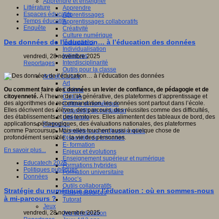
Apprendre et enseigner
Littérature
Apprendre
Espaces éducatifs
Apprentissages
Temps éducatifs
Apprentissages collaboratifs
Enquête
Créativité
Culture numérique
Des données de l’éducation… à l’éducation des données
Evaluations
Individualisation
Initiatives
vendredi, 28 novembre 2025
Interdisciplinarité
Reportages
Outils pour la classe
Arts et Culture
Art
Ou comment faire des données un levier de confiance, de pédagogie et de
Cinéma
citoyenneté.
À l’heure de l’IA générative, des plateformes d’apprentissage et
Culture
des algorithmes de recommandation, les données sont partout dans l’école.
Culture et numérique
Elles décrivent des élèves, des parcours, des réussites comme des difficultés,
Dispositifs de médiation
des établissements et des territoires. Elles alimentent des tableaux de bord, des
Littérature
applications pédagogiques, des évaluations nationales, des plateformes
Formation
comme Parcoursup. Mais elles touchent aussi à quelque chose de
Compétences professionnelles
profondément sensible : la vie des personnes.
Dispositifs de formation
E- formation
En savoir plus...
Enjeux et évolutions
Enseignement supérieur et numérique
Educatech 2025
Formations hybrides
Politiques publiques
Formation universitaire
Données
Mooc’s
Outils collaboratifs
Stratégie du numérique pour l’éducation : où en sommes-nous
Sites ressources
à mi-parcours ?
Tutorat
Jeux
vendredi, 28 novembre 2025
Jeu et éducation