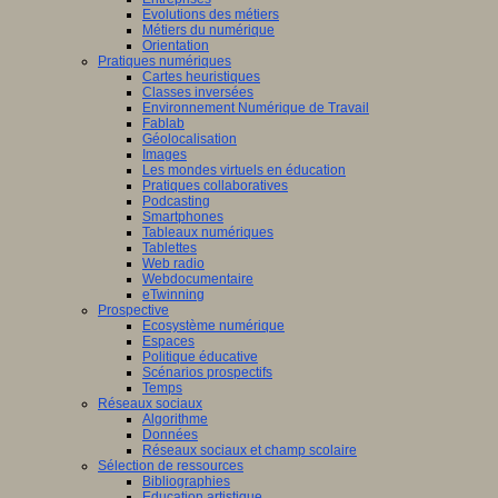
Evolutions des métiers
Métiers du numérique
Orientation
Pratiques numériques
Cartes heuristiques
Classes inversées
Environnement Numérique de Travail
Fablab
Géolocalisation
Images
Les mondes virtuels en éducation
Pratiques collaboratives
Podcasting
Smartphones
Tableaux numériques
Tablettes
Web radio
Webdocumentaire
eTwinning
Prospective
Ecosystème numérique
Espaces
Politique éducative
Scénarios prospectifs
Temps
Réseaux sociaux
Algorithme
Données
Réseaux sociaux et champ scolaire
Sélection de ressources
Bibliographies
Education artistique