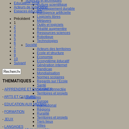
Sciences et techniques
Educatech 2025
Culture scientifique
Acteurs de leducation
Développement durable
Espaces éducatifs
Intelligence artificielle
Logiciels libres
Précédent
Métavers
1
Outils et logiciels
2
Réalité augmentée
3
Ressources sciences
4
Robotique
5
Technologies
6
Société
7
Acteurs des territoires
8
Ecole et structure
9
Economie
10
Ecosystème éducatif
Suivant
Génération internet
Handicap
Mondialisation
Normes scolaires
THEMATIQUES
Regards sur l’Ecole
Santé
Société connectée
-
APPRENDRE ET ENSEIGNER
Territoires et projets
-
ARTS ET CULTURE
Territoires
Europe
-
EDUCATION AUX MEDIAS
International
Régions
-
FORMATION
Ruralité
Territoires et projets
-
JEUX
Tiers lieux
Villes
-
LANGAGES