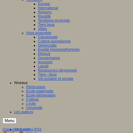
Europe
International
Régions
Ruralité
Territoires et projets
Tiers lieux
Villes
Vivre ensemble
Citoyenneté
Culture européenne
Démocratie
Egalité Hommes/Femmes
Ethique
Gouvernance
Inclusion
Laïcité
Ressources citoyenneté
Tiers - lieux
Vie scolaire et sociale
Niveaux
Périscolaire
Ecole maternelle
Ecole élémentaire
Collège
Lycée
Université
Les auteurs
Menu
S'abonner à ce flux RSS
S'informer