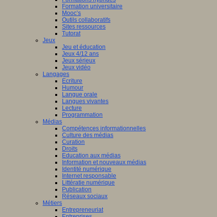
Formation universitaire
Mooc’s
Outils collaboratifs
Sites ressources
Tutorat
Jeux
Jeu et éducation
Jeux 4/12 ans
Jeux sérieux
Jeux vidéo
Langages
Ecriture
Humour
Langue orale
Langues vivantes
Lecture
Programmation
Médias
Compétences informationnelles
Culture des médias
Curation
Droits
Education aux médias
Information et nouveaux médias
Identité numérique
Internet responsable
Littératie numérique
Publication
Réseaux sociaux
Métiers
Entrepreneuriat
Entreprises