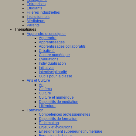
Entreprises
Etudiants
Filières industrielles
Institutionnels
Médiateurs
Parents
Thématiques
Apprendre et enseigner
Apprendre
Apprentissages
Apprentissages collaboratifs
Créativité
Culture numérique
Evaluations
Individualisation
Initiatives
Interdisciplinarité
Outils pour la classe
Arts et Culture
Art
Cinéma
Culture
Culture et numérique
Dispositifs de médiation
Littérature
Formation
Compétences professionnelles
Dispositifs de formation
E- formation
Enjeux et évolutions
Enseignement supérieur et numérique
Formations hybrides