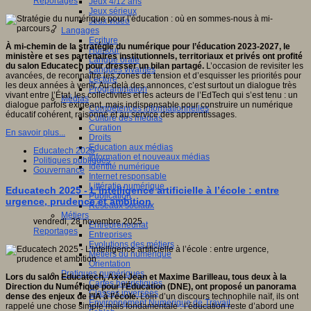
Reportages
Jeux 4/12 ans
Jeux sérieux
Jeux vidéo
Langages
Ecriture
À mi-chemin de la stratégie du numérique pour l’éducation 2023-2027, le
Humour
ministère et ses partenaires institutionnels, territoriaux et privés ont profité
Langue orale
du salon Educatech pour dresser un bilan partagé.
L’occasion de revisiter les
Langues vivantes
avancées, de reconnaître les zones de tension et d’esquisser les priorités pour
Lecture
les deux années à venir. Au-delà des annonces, c’est surtout un dialogue très
Programmation
vivant entre l’État, les collectivités et les acteurs de l’EdTech qui s’est tenu : un
Médias
dialogue parfois exigeant, mais indispensable pour construire un numérique
Compétences informationnelles
éducatif cohérent, raisonné et au service des apprentissages.
Culture des médias
Curation
En savoir plus...
Droits
Education aux médias
Educatech 2025
Information et nouveaux médias
Politiques publiques
Identité numérique
Gouvernance
Internet responsable
Littératie numérique
Educatech 2025 - L’intelligence artificielle à l’école : entre
Publication
urgence, prudence et ambition
Réseaux sociaux
Métiers
vendredi, 28 novembre 2025
Entrepreneuriat
Reportages
Entreprises
Evolutions des métiers
Métiers du numérique
Orientation
Pratiques numériques
Lors du salon Educatech, Axel Jean et Maxime Barilleau, tous deux à la
Cartes heuristiques
Direction du Numérique pour l’Éducation (DNE), ont proposé un panorama
Classes inversées
dense des enjeux de l’IA à l’école.
Loin d’un discours technophile naïf, ils ont
Environnement Numérique de Travail
rappelé une chose simple mais fondamentale : l’éducation reste d’abord une