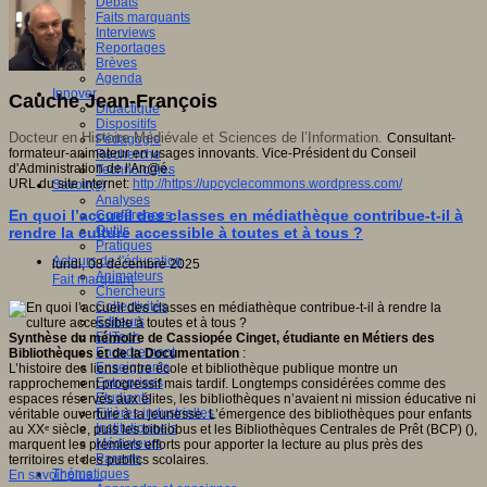
Débats
Faits marquants
Interviews
Reportages
Brèves
Agenda
Innover
Cauche Jean-François
Didactique
Dispositifs
Docteur en Histoire Médiévale et Sciences de l’Information.
Consultant-
Pédagogie
formateur-animateur en usages innovants. Vice-Président du Conseil
Recherche
d'Administration de l'An@é.
Technologies
URL du site internet:
http://https://upcyclecommons.wordpress.com/
Savoir(s)
Analyses
En quoi l’accueil des classes en médiathèque contribue-t-il à
Conférences
Outils
rendre la culture accessible à toutes et à tous ?
Pratiques
Acteurs de l'éducation
lundi, 08 décembre 2025
Animateurs
Fait marquant
Chercheurs
Collectivités
Editeurs
EdTech
Synthèse du mémoire de Cassiopée Cinget, étudiante en Métiers des
Encadrement
Bibliothèques et de la Documentation
:
Enseignants
L’histoire des liens entre école et bibliothèque publique montre un
Entreprises
rapprochement progressif mais tardif. Longtemps considérées comme des
Etudiants
espaces réservés aux élites, les bibliothèques n’avaient ni mission éducative ni
Filières industrielles
véritable ouverture à la jeunesse. L’émergence des bibliothèques pour enfants
Institutionnels
au XXᵉ siècle, puis les bibliobus et les Bibliothèques Centrales de Prêt (BCP) (),
Médiateurs
marquent les premiers efforts pour apporter la lecture au plus près des
Parents
territoires et des publics scolaires.
Thématiques
En savoir plus...