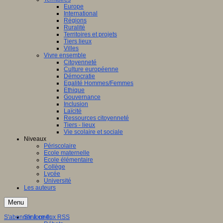
Europe
International
Régions
Ruralité
Territoires et projets
Tiers lieux
Villes
Vivre ensemble
Citoyenneté
Culture européenne
Démocratie
Egalité Hommes/Femmes
Ethique
Gouvernance
Inclusion
Laïcité
Ressources citoyenneté
Tiers - lieux
Vie scolaire et sociale
Niveaux
Périscolaire
Ecole maternelle
Ecole élémentaire
Collège
Lycée
Université
Les auteurs
Menu
S'abonner à ce flux RSS
S'informer