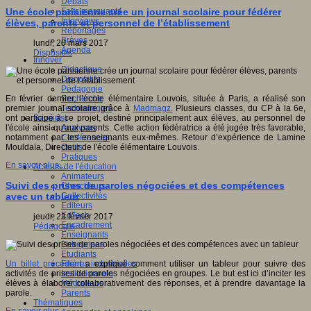
Débats
Faits marquants
Une école parisienne crée un journal scolaire pour fédérer
Interviews
élèves, parents et personnel de l’établissement
Reportages
Brèves
lundi, 20 mars 2017
Agenda
Dispositifs
Innover
Didactique
Dispositifs
Pédagogie
Recherche
En février dernier, l’école élémentaire Louvois, située à Paris, a réalisé son
Technologies
premier journal scolaire grâce à
Madmagz.
Plusieurs classes, du CP à la 6e,
Savoir(s)
ont participé à ce projet, destiné principalement aux élèves, au personnel de
Analyses
l'école ainsi qu'aux parents. Cette action fédératrice a été jugée très favorable,
Conférences
notamment par les enseignants eux-mêmes. Retour d’expérience de Lamine
Outils
Mouldaïa, Directeur de l'école élémentaire Louvois.
Pratiques
En savoir plus...
Acteurs de l'éducation
Animateurs
Suivi des prises de paroles négociées et des compétences
Chercheurs
Collectivités
avec un tableur
Editeurs
EdTech
jeudi, 23 février 2017
Encadrement
Pédagogie
Enseignants
Entreprises
Etudiants
Filières industrielles
Un billet précédent
a expliqué comment utiliser un tableur pour suivre des
Institutionnels
activités de prises de paroles négociées en groupes. Le but est ici d’inciter les
Médiateurs
élèves à élaborer collaborativement des réponses, et à prendre davantage la
Parents
parole.
Thématiques