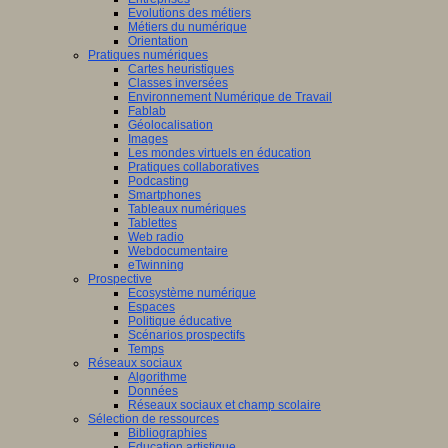
Evolutions des métiers
Métiers du numérique
Orientation
Pratiques numériques
Cartes heuristiques
Classes inversées
Environnement Numérique de Travail
Fablab
Géolocalisation
Images
Les mondes virtuels en éducation
Pratiques collaboratives
Podcasting
Smartphones
Tableaux numériques
Tablettes
Web radio
Webdocumentaire
eTwinning
Prospective
Ecosystème numérique
Espaces
Politique éducative
Scénarios prospectifs
Temps
Réseaux sociaux
Algorithme
Données
Réseaux sociaux et champ scolaire
Sélection de ressources
Bibliographies
Education artistique