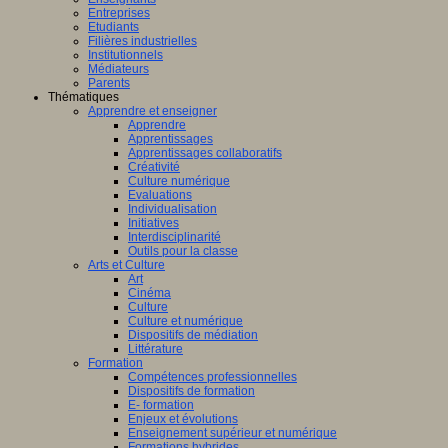
Entreprises
Etudiants
Filières industrielles
Institutionnels
Médiateurs
Parents
Thématiques
Apprendre et enseigner
Apprendre
Apprentissages
Apprentissages collaboratifs
Créativité
Culture numérique
Evaluations
Individualisation
Initiatives
Interdisciplinarité
Outils pour la classe
Arts et Culture
Art
Cinéma
Culture
Culture et numérique
Dispositifs de médiation
Littérature
Formation
Compétences professionnelles
Dispositifs de formation
E- formation
Enjeux et évolutions
Enseignement supérieur et numérique
Formations hybrides