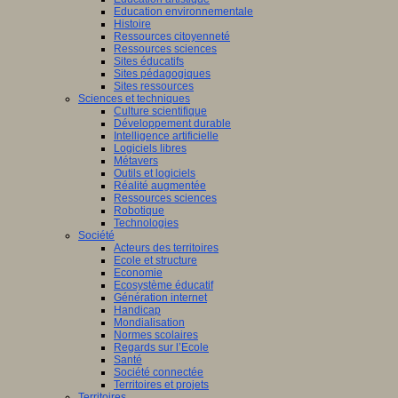
Education environnementale
Histoire
Ressources citoyenneté
Ressources sciences
Sites éducatifs
Sites pédagogiques
Sites ressources
Sciences et techniques
Culture scientifique
Développement durable
Intelligence artificielle
Logiciels libres
Métavers
Outils et logiciels
Réalité augmentée
Ressources sciences
Robotique
Technologies
Société
Acteurs des territoires
Ecole et structure
Economie
Ecosystème éducatif
Génération internet
Handicap
Mondialisation
Normes scolaires
Regards sur l’Ecole
Santé
Société connectée
Territoires et projets
Territoires