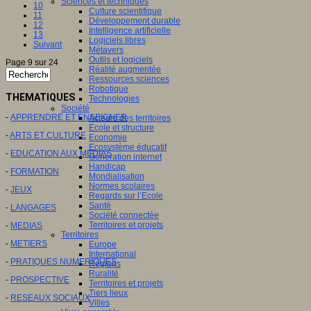
Sciences et techniques
10
Culture scientifique
11
Développement durable
12
Intelligence artificielle
13
Logiciels libres
Suivant
Métavers
Outils et logiciels
Page 9 sur 24
Réalité augmentée
Ressources sciences
Robotique
THEMATIQUES
Technologies
Société
-
APPRENDRE ET ENSEIGNER
Acteurs des territoires
Ecole et structure
-
ARTS ET CULTURE
Economie
Ecosystème éducatif
-
EDUCATION AUX MEDIAS
Génération internet
Handicap
-
FORMATION
Mondialisation
Normes scolaires
-
JEUX
Regards sur l’Ecole
Santé
-
LANGAGES
Société connectée
Territoires et projets
-
MEDIAS
Territoires
-
METIERS
Europe
International
-
PRATIQUES NUMERIQUES
Régions
Ruralité
-
PROSPECTIVE
Territoires et projets
Tiers lieux
-
RESEAUX SOCIAUX
Villes