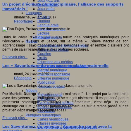
Jeux 4/12 ans
Un projet d’écriture pluridisciplinaire, l’alliance des supports
Jeux sérieux
immatériels !
Jeux vidéo
Langages
Ecriture
dimanche, 29 janvier 2017
Humour
Reportages
Langue orale
Langues vivantes
Lecture
Dans le cadre d’
EIDOS 64
– Le forum des pratiques numériques pour
Programmation
l’éducation – à Lons et Lescar, sur le thème « L’élève hacker de son
Médias
apprentissage : savoir connecter ses neurones », un ensemble d’ateliers ont
Compétences informationnelles
permis de saisir les réalités sur les pratiques scolaires.
Culture des médias
Curation
En savoir plus...
Droits
Education aux médias
Les « Savanturiers du cerveau » en classe maternelle
Information et nouveaux médias
Identité numérique
mardi, 24 janvier 2017
Internet responsable
Pédagogie
Littératie numérique
Publication
Réseaux sociaux
Métiers
Par Murielle Ducroo
: " Le billet de la maîtresse " : Un projet par la recherche
Entrepreneuriat
avec des lycéens, des collégiens, ça se conçoit aisément s’il est proposé par un
Entreprises
professeur scientifique de surcroît. En élémentaire, c’est déjà un beau
Evolutions des métiers
challenge car il faut affronter parfois les remarques sur le temps passé sur ce
Métiers du numérique
projet en dépit d’autres apprentissages !
Orientation
Pratiques numériques
En savoir plus...
Cartes heuristiques
Classes inversées
Les Saventuriers du cerveau : Apprendre par et avec la
Environnement Numérique de Travail