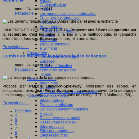
recherche
Fablab
Géolocalisation
mardi, 24 janvier 2017
Images
Pédagogie
Les mondes virtuels en éducation
Pratiques collaboratives
Podcasting
Smartphones
LANCEMENT DU PROJET 2016-2017 :
Proposer aux élèves d’apprendre par
Tableaux numériques
la recherche
, c’est les initier à la fois à une méthodologie, la démarche
Tablettes
scientifique dans ses diverses pratiques, et à une attitude.
Web radio
Webdocumentaire
En savoir plus...
eTwinning
Prospective
La mise en œuvre de la pédagogie des échanges ..
Ecosystème numérique
Espaces
mardi, 24 janvier 2017
Politique éducative
Pédagogie
Scénarios prospectifs
Temps
Réseaux sociaux
Algorithme
Proposé par
Patricia Bleydorn-Spielewoy
, professeur des écoles, en
Données
collaboration avec
Jean Pierre Bourreau
: La mise en œuvre de la pédagogie
Réseaux sociaux et champ scolaire
des échanges réciproques de savoirs dans un collège REP, à Mulhouse (68)
.
Sélection de ressources
Bibliographies
En savoir plus...
Education artistique
Education environnementale
Précédent
Histoire
4
Ressources citoyenneté
5
Ressources sciences
6
Sites éducatifs
7
Sites pédagogiques
8
Sites ressources
9