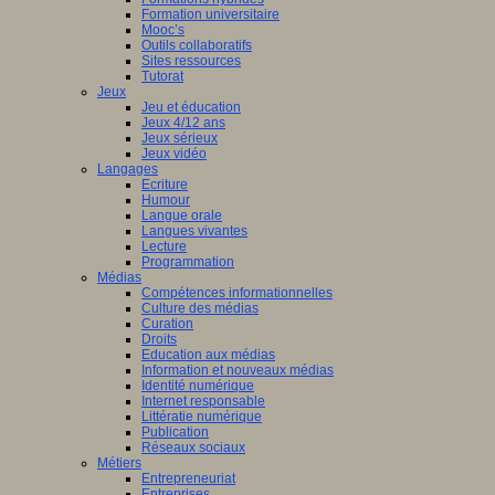
Formation universitaire
Mooc’s
Outils collaboratifs
Sites ressources
Tutorat
Jeux
Jeu et éducation
Jeux 4/12 ans
Jeux sérieux
Jeux vidéo
Langages
Ecriture
Humour
Langue orale
Langues vivantes
Lecture
Programmation
Médias
Compétences informationnelles
Culture des médias
Curation
Droits
Education aux médias
Information et nouveaux médias
Identité numérique
Internet responsable
Littératie numérique
Publication
Réseaux sociaux
Métiers
Entrepreneuriat
Entreprises