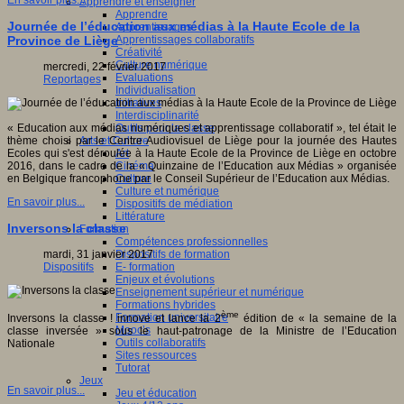
En savoir plus...
Apprendre et enseigner
Apprendre
Journée de l’éducation aux médias à la Haute Ecole de la
Apprentissages
Apprentissages collaboratifs
Province de Liège
Créativité
Culture numérique
mercredi, 22 février 2017
Evaluations
Reportages
Individualisation
Initiatives
Interdisciplinarité
Outils pour la classe
« Education aux médias numériques et apprentissage collaboratif », tel était le
Arts et Culture
thème choisi par le Centre Audiovisuel de Liège pour la journée des Hautes
Art
Ecoles qui s'est déroulée à la Haute Ecole de la Province de Liège en octobre
Cinéma
2016, dans le cadre de la « Quinzaine de l’Education aux Médias » organisée
Culture
en Belgique francophone par le Conseil Supérieur de l’Education aux Médias.
Culture et numérique
En savoir plus...
Dispositifs de médiation
Littérature
Inversons la classe
Formation
Compétences professionnelles
Dispositifs de formation
mardi, 31 janvier 2017
E- formation
Dispositifs
Enjeux et évolutions
Enseignement supérieur et numérique
Formations hybrides
ème
Formation universitaire
Inversons la classe ! innove et lance la 2
édition de « la semaine de la
Mooc’s
classe inversée » sous le haut-patronage de la Ministre de l’Education
Outils collaboratifs
Nationale
Sites ressources
Tutorat
Jeux
En savoir plus...
Jeu et éducation