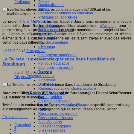
Fablab
Pratiques
Géolocalisation
Images
Les mondes virtuels en éducation
Pratiques collaboratives
Podcasting
Le projet
Arts & Maths
, initié par Isabelle Jassigneux, enseignante à l’école
Smartphones
maternelle Jean Racine et ambassadrice académique
eTwinning
pour le
Tableaux numériques
premier degré, se propose d'des documents numériques. Le projet est lauréat
Tablettes
du Concours eTwining 2016. éveiller des élèves de maternelle et d'école
Web radio
élémentaire à la culture européenne en les faisant travailler avec des élèves
Webdocumentaire
venant de pays différents.
eTwinning
En savoir plus...
Prospective
Ecosystème numérique
La Twictée : un retour d’expérience dans l’académie de
Espaces
Politique éducative
Strasbourg
Scénarios prospectifs
Temps
mardi, 25 octobre 2016
Réseaux sociaux
Dispositifs
Algorithme
Données
Réseaux sociaux et champ scolaire
Sélection de ressources
Auteurs : Gilles Roisin (
EE
Stoskopf de Strasbourg) et Pascal Schaffhauser
Bibliographies
(
EE
Kleber de Mulhouse)
Education artistique
Twictée est la contraction de Twitter et dictée. C'est un dispositif d'apprentissage
Education environnementale
et d'enseignement de l'orthographe qui se sert du réseau social Twitter.
Histoire
Ressources citoyenneté
En savoir plus...
Ressources sciences
Sites éducatifs
Précédent
Sites pédagogiques
5
Sites ressources
6