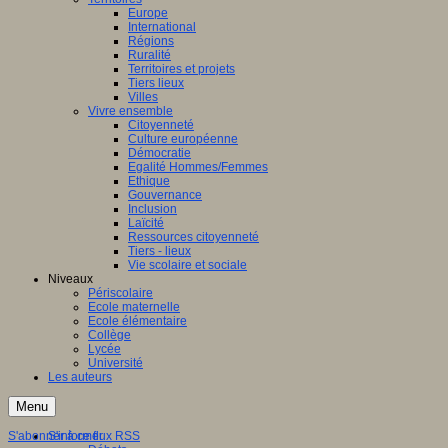
Europe
International
Régions
Ruralité
Territoires et projets
Tiers lieux
Villes
Vivre ensemble
Citoyenneté
Culture européenne
Démocratie
Egalité Hommes/Femmes
Ethique
Gouvernance
Inclusion
Laïcité
Ressources citoyenneté
Tiers - lieux
Vie scolaire et sociale
Niveaux
Périscolaire
Ecole maternelle
Ecole élémentaire
Collège
Lycée
Université
Les auteurs
Menu
S'abonner à ce flux RSS
S'informer