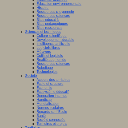
Education environnementale
Histoire
Ressources citoyenneté
Ressources sciences
Sites éducatifs
Sites pédagogiques
Sites ressources
Sciences et techniques
Culture scientifique
Développement durable
Intelligence artificielle
Logiciels libres
Métavers
Outils et logiciels
Réalité augmentée
Ressources sciences
Robotique
Technologies
Société
Acteurs des territoires
Ecole et structure
Economie
Ecosystème éducatif
Génération internet
Handicap
Mondialisation
Normes scolaires
Regards sur l’Ecole
Santé
Société connectée
Territoires et projets
Territoires