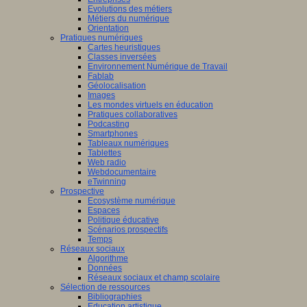
Evolutions des métiers
Métiers du numérique
Orientation
Pratiques numériques
Cartes heuristiques
Classes inversées
Environnement Numérique de Travail
Fablab
Géolocalisation
Images
Les mondes virtuels en éducation
Pratiques collaboratives
Podcasting
Smartphones
Tableaux numériques
Tablettes
Web radio
Webdocumentaire
eTwinning
Prospective
Ecosystème numérique
Espaces
Politique éducative
Scénarios prospectifs
Temps
Réseaux sociaux
Algorithme
Données
Réseaux sociaux et champ scolaire
Sélection de ressources
Bibliographies
Education artistique