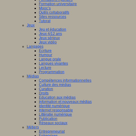
Formation universitaire
Mooc’s
Outils collaboratifs
Sites ressources
Tutorat
Jeux
Jeu et éducation
Jeux 4/12 ans
Jeux sérieux
Jeux vidéo
Langages
Ecriture
Humour
Langue orale
Langues vivantes
Lecture
Programmation
Médias
Compétences informationnelles
Culture des médias
Curation
Droits
Education aux médias
Information et nouveaux médias
Identité numérique
Internet responsable
Littératie numérique
Publication
Réseaux sociaux
Métiers
Entrepreneuriat
Entreprises