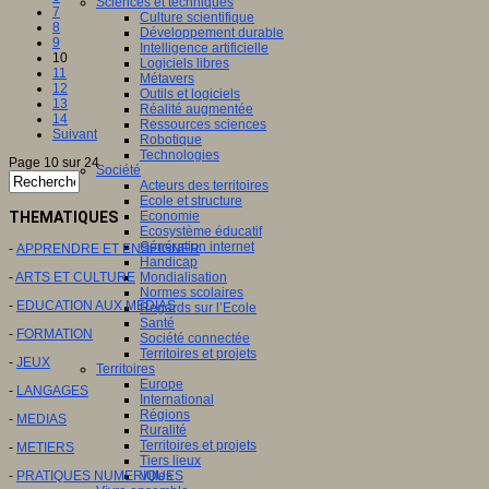
Sciences et techniques
7
Culture scientifique
8
Développement durable
9
Intelligence artificielle
10
Logiciels libres
11
Métavers
12
Outils et logiciels
13
Réalité augmentée
14
Ressources sciences
Suivant
Robotique
Technologies
Page 10 sur 24
Société
Acteurs des territoires
Ecole et structure
THEMATIQUES
Economie
Ecosystème éducatif
Génération internet
-
APPRENDRE ET ENSEIGNER
Handicap
-
ARTS ET CULTURE
Mondialisation
Normes scolaires
-
EDUCATION AUX MEDIAS
Regards sur l’Ecole
Santé
-
FORMATION
Société connectée
Territoires et projets
-
JEUX
Territoires
Europe
-
LANGAGES
International
Régions
-
MEDIAS
Ruralité
Territoires et projets
-
METIERS
Tiers lieux
-
PRATIQUES NUMERIQUES
Villes