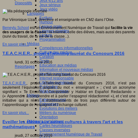
Jeux 4/12 ans
Dispositifs
Jeux sérieux
Jeux vidéo
Langages
Ecriture
Par Véronique Uzan, directrice et enseignante en CM2 dans l’Oise.
Humour
Langue orale
Beneylu School
est un Environnement Numérique de Travail qui
facilite la vie
Langues vivantes
des usagers de la classe
: la mienne, celle des élèves, mais aussi des parents
Lecture
(suivi du travail, de la vie de la classe...).
Programmation
Médias
En savoir plus...
Compétences informationnelles
Culture des médias
T.E.A.C.H.E.R., projet eTwinning lauréat du Concours 2016
Curation
Droits
lundi, 31 octobre 2016
Education aux médias
Reportages
Information et nouveaux médias
Identité numérique
Internet responsable
Littératie numérique
T.E.A.C.H.E.R.
, projet eTwinning lauréat du Concours 2016, n’est pas
Publication
seulement l’équivalent anglais du mot « enseignant » ; c’est un acronyme
Réseaux sociaux
signifiant « Te Enseño A Comprender y Hablar en Español Redactando »
Métiers
(« Apprendre à comprendre et à parler l’espagnol rédactionnel »), et c’est une
Entrepreneuriat
initiative qui a réuni 4 établissements de trois pays différents autour de
Entreprises
l’apprentissage de l’espagnol et l’échange culturel.
Evolutions des métiers
Métiers du numérique
En savoir plus...
Orientation
Pratiques numériques
Eveiller les élèves aux autres cultures à travers l'art et les
Cartes heuristiques
mathématiques
Classes inversées
Environnement Numérique de Travail
jeudi, 27 octobre 2016