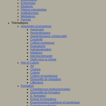
Entreprises
Etudiants
Filières industrielles
Institutionnels
Médiateurs
Parents
Thématiques
Apprendre et enseigner
Apprendre
Apprentissages
Apprentissages collaboratifs
Créativité
Culture numérique
Evaluations
Individualisation
Initiatives
Interdisciplinarité
Outils pour la classe
Arts et Culture
Art
Cinéma
Culture
Culture et numérique
Dispositifs de médiation
Littérature
Formation
Compétences professionnelles
Dispositifs de formation
E- formation
Enjeux et évolutions
Enseignement supérieur et numérique
Formations hybrides