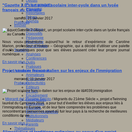
Débats
Faits marquants
"Gazette 2.0", un projet scolaire inter-cycle dans un lycée
Interviews
français au Canada
Reportages
Brèves
samedi, 21 janvier 2017
Agenda
Pratiques
Innover
Didactique
Dispositifs
Pédagogie
Recherche
Nous vous présentons aujourd’hui le retour d’expérience de Caroline
Technologies
Marion, professeur d’Histoire – Géographie, qui a décidé d’utiliser une palette
Savoir(s)
d’outils numériques pour que ses élèves puissent créer leur propre journal
Analyses
numérique.
Conférences
En savoir plus...
Outils
Pratiques
Projet scolaire franco-italien sur les enjeux de l'immigration
Acteurs de l'éducation
Animateurs
Chercheurs
mercredi, 11 janvier 2017
Collectivités
Pratiques
Editeurs
EdTech
Encadrement
«
Migranti del 21esimo Secolo
/ Migrants du 21ème Siècle », projet eTwinning
Enseignants
lauréat du Concours 2016, a pour but d’éveiller les élèves aux enjeux liés à
Entreprises
l’immigration en Europe, et de leur faire comprendre les problèmes que
Etudiants
rencontrent les personnes ayant dû fuir leur pays à la recherche de meilleures
Filières industrielles
conditions de vie.
Institutionnels
Médiateurs
En savoir plus...
Parents
Thématiques
Alimentation et traditions culinaires au coeur d'un projet