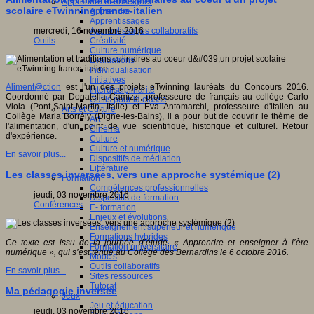
Apprendre et enseigner
scolaire eTwinning franco-italien
Apprendre
Apprentissages
Apprentissages collaboratifs
mercredi, 16 novembre 2016
Créativité
Outils
Culture numérique
Evaluations
Individualisation
Initiatives
Aliment@ction
est l'un des projets eTwinning lauréats du Concours 2016.
Interdisciplinarité
Coordonné par Donatella Camizzi, professeure de français au collège Carlo
Outils pour la classe
Viola (Pont-Saint-Martin, Italie) et Eva Antomarchi, professeure d'italien au
Arts et Culture
Collège Maria Borrély (Digne-les-Bains), il a pour but de couvrir le thème de
Art
l'alimentation, d'un point de vue scientifique, historique et culturel. Retour
Cinéma
d'expérience.
Culture
Culture et numérique
En savoir plus...
Dispositifs de médiation
Littérature
Les classes inversées, vers une approche systémique (2)
Formation
Compétences professionnelles
jeudi, 03 novembre 2016
Dispositifs de formation
Conférences
E- formation
Enjeux et évolutions
Enseignement supérieur et numérique
Formations hybrides
Ce texte est issu de la journée d’étude, « Apprendre et enseigner à l’ère
Formation universitaire
numérique », qui s’est tenue au Collège des Bernardins le 6 octobre 2016.
Mooc’s
Outils collaboratifs
En savoir plus...
Sites ressources
Tutorat
Ma pédagogie inversée
Jeux
Jeu et éducation
jeudi, 03 novembre 2016