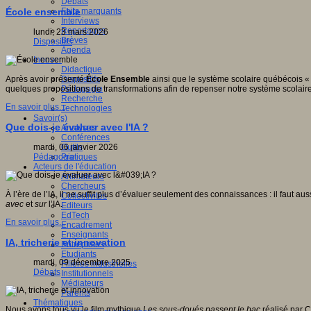
Débats
Faits marquants
École ensemble
Interviews
Reportages
lundi, 23 mars 2026
Brèves
Dispositifs
Agenda
Innover
Didactique
Dispositifs
Après avoir présenté
École Ensemble
ainsi que le système scolaire québécois « 
Pédagogie
quelques propositions de transformations afin de repenser notre système scolaire 
Recherche
En savoir plus...
Technologies
Savoir(s)
Que dois-je évaluer avec l'IA ?
Analyses
Conférences
Outils
mardi, 06 janvier 2026
Pratiques
Pédagogie
Acteurs de l'éducation
Animateurs
Chercheurs
À l’ère de l’IA, il ne suffit plus d’évaluer seulement des connaissances : il faut au
Collectivités
avec
et
sur
l’IA.
Editeurs
EdTech
En savoir plus...
Encadrement
Enseignants
IA, tricherie et innovation
Entreprises
Etudiants
mardi, 09 décembre 2025
Filières industrielles
Débats
Institutionnels
Médiateurs
Parents
Thématiques
Nous avons tous vu le film mythique
Les sous-doués passent le bac
réalisé par C