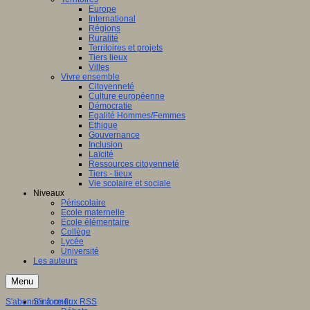
Europe
International
Régions
Ruralité
Territoires et projets
Tiers lieux
Villes
Vivre ensemble
Citoyenneté
Culture européenne
Démocratie
Egalité Hommes/Femmes
Ethique
Gouvernance
Inclusion
Laïcité
Ressources citoyenneté
Tiers - lieux
Vie scolaire et sociale
Niveaux
Périscolaire
Ecole maternelle
Ecole élémentaire
Collège
Lycée
Université
Les auteurs
Menu
S'abonner à ce flux RSS
S'informer