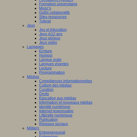
Formation universitaire
Mooc’s
Outils collaboratifs
Sites ressources
Tutorat
Jeux
Jeu et éducation
Jeux 4/12 ans
Jeux sérieux
Jeux vidéo
Langages
Ecriture
Humour
Langue orale
Langues vivantes
Lecture
Programmation
Médias
Compétences informationnelles
Culture des médias
Curation
Droits
Education aux médias
Information et nouveaux médias
Identité numérique
Internet responsable
Littératie numérique
Publication
Réseaux sociaux
Métiers
Entrepreneuriat
Entreprises