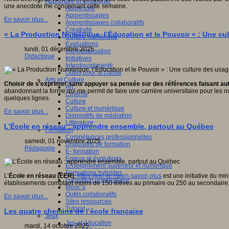
Apprendre et enseigner
une anecdote me concernant cette semaine.
Apprendre
Apprentissages
En savoir plus...
Apprentissages collaboratifs
Créativité
« La Production Numérique, l’Éducation et le Pouvoir » : Une cul
Culture numérique
Evaluations
lundi, 01 décembre 2025
Individualisation
Didactique
Initiatives
Interdisciplinarité
Outils pour la classe
Arts et Culture
Choisir de s’exprimer sans appuyer sa pensée sur des références faisant autori
Art
abandonnant la forme qui me permit de faire une carrière universitaire pour les no
Cinéma
quelques lignes.
Culture
Culture et numérique
En savoir plus...
Dispositifs de médiation
Littérature
L’École en réseau : apprendre ensemble, partout au Québec
Formation
Compétences professionnelles
samedi, 01 novembre 2025
Dispositifs de formation
Pédagogie
E- formation
Enjeux et évolutions
Enseignement supérieur et numérique
Formations hybrides
L’
École en réseau (ÉER)
,
https://eer.qc.ca/en-savoir-plus
est une initiative du m
Formation universitaire
établissements comptant moins de 150 élèves au primaire ou 250 au secondaire, elle
Mooc’s
Outils collaboratifs
En savoir plus...
Sites ressources
Tutorat
Les quatre chemins de l’école française
Jeux
Jeu et éducation
mardi, 14 octobre 2025