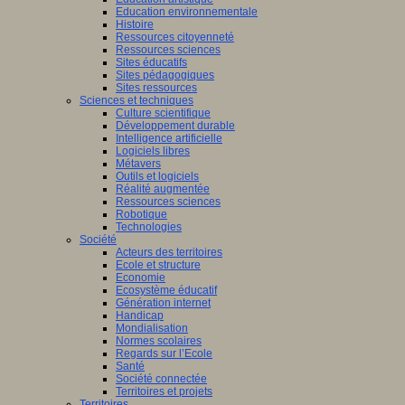
Education environnementale
Histoire
Ressources citoyenneté
Ressources sciences
Sites éducatifs
Sites pédagogiques
Sites ressources
Sciences et techniques
Culture scientifique
Développement durable
Intelligence artificielle
Logiciels libres
Métavers
Outils et logiciels
Réalité augmentée
Ressources sciences
Robotique
Technologies
Société
Acteurs des territoires
Ecole et structure
Economie
Ecosystème éducatif
Génération internet
Handicap
Mondialisation
Normes scolaires
Regards sur l’Ecole
Santé
Société connectée
Territoires et projets
Territoires