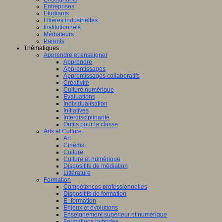
Entreprises
Etudiants
Filières industrielles
Institutionnels
Médiateurs
Parents
Thématiques
Apprendre et enseigner
Apprendre
Apprentissages
Apprentissages collaboratifs
Créativité
Culture numérique
Evaluations
Individualisation
Initiatives
Interdisciplinarité
Outils pour la classe
Arts et Culture
Art
Cinéma
Culture
Culture et numérique
Dispositifs de médiation
Littérature
Formation
Compétences professionnelles
Dispositifs de formation
E- formation
Enjeux et évolutions
Enseignement supérieur et numérique
Formations hybrides