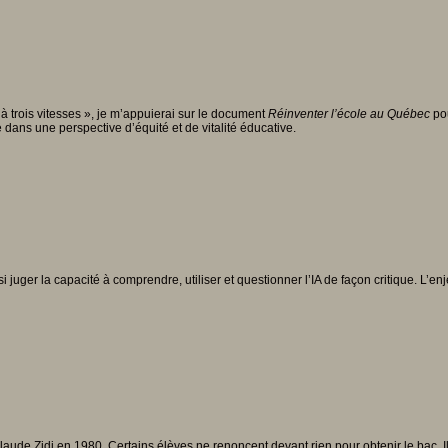
à trois vitesses », je m’appuierai sur le document
Réinventer l’école au Qué
bec
pou
dans une perspective d’équité et de vitalité éducative.
ssi juger la capacité à comprendre, utiliser et questionner l’IA de façon critique. L’
laude Zidi en 1980. Certains élèves ne renoncent devant rien pour obtenir le bac. Il