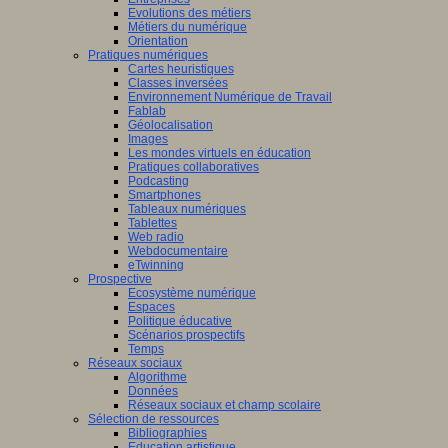
Evolutions des métiers
Métiers du numérique
Orientation
Pratiques numériques
Cartes heuristiques
Classes inversées
Environnement Numérique de Travail
Fablab
Géolocalisation
Images
Les mondes virtuels en éducation
Pratiques collaboratives
Podcasting
Smartphones
Tableaux numériques
Tablettes
Web radio
Webdocumentaire
eTwinning
Prospective
Ecosystème numérique
Espaces
Politique éducative
Scénarios prospectifs
Temps
Réseaux sociaux
Algorithme
Données
Réseaux sociaux et champ scolaire
Sélection de ressources
Bibliographies
Education artistique