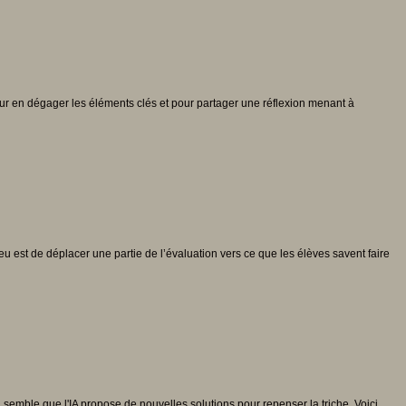
r en dégager les éléments clés et pour partager une réflexion menant à
enjeu est de déplacer une partie de l’évaluation vers ce que les élèves savent faire
 semble que l'IA propose de nouvelles solutions pour repenser la triche. Voici