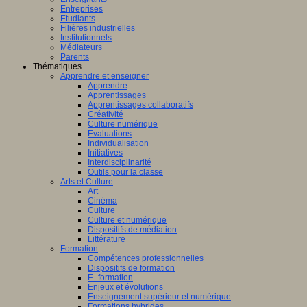
Entreprises
Etudiants
Filières industrielles
Institutionnels
Médiateurs
Parents
Thématiques
Apprendre et enseigner
Apprendre
Apprentissages
Apprentissages collaboratifs
Créativité
Culture numérique
Evaluations
Individualisation
Initiatives
Interdisciplinarité
Outils pour la classe
Arts et Culture
Art
Cinéma
Culture
Culture et numérique
Dispositifs de médiation
Littérature
Formation
Compétences professionnelles
Dispositifs de formation
E- formation
Enjeux et évolutions
Enseignement supérieur et numérique
Formations hybrides