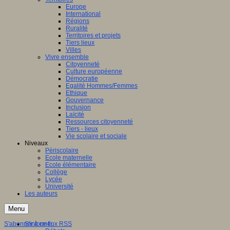
Europe
International
Régions
Ruralité
Territoires et projets
Tiers lieux
Villes
Vivre ensemble
Citoyenneté
Culture européenne
Démocratie
Egalité Hommes/Femmes
Ethique
Gouvernance
Inclusion
Laïcité
Ressources citoyenneté
Tiers - lieux
Vie scolaire et sociale
Niveaux
Périscolaire
Ecole maternelle
Ecole élémentaire
Collège
Lycée
Université
Les auteurs
Menu
S'abonner à ce flux RSS
S'informer