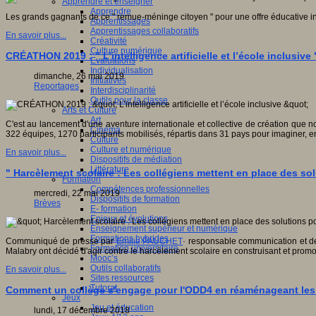
Apprendre et enseigner
Apprendre
Les grands gagnants de ce " remue-méninge citoyen " pour une offre éducative inn
Apprentissages
Apprentissages collaboratifs
En savoir plus...
Créativité
Culture numérique
CRÉATHON 2019 : " L’intelligence artificielle et l’école inclusive 
Evaluations
Individualisation
dimanche, 26 mai 2019
Initiatives
Reportages
Interdisciplinarité
Outils pour la classe
Arts et Culture
Art
C'est au lancement d'une aventure internationale et collective de création que 
Cinéma
322 équipes, 1270 participants mobilisés, répartis dans 31 pays pour imaginer, e
Culture
Culture et numérique
En savoir plus...
Dispositifs de médiation
Littérature
" Harcèlement scolaire : Les collégiens mettent en place des so
Formation
Compétences professionnelles
mercredi, 22 mai 2019
Dispositifs de formation
Brèves
E- formation
Enjeux et évolutions
Enseignement supérieur et numérique
Formations hybrides
Communiqué de presse par
Emilie PAUCHET
·
responsable communication et d
Formation universitaire
Malabry ont décidé d'agir contre le harcèlement scolaire en construisant et pro
Mooc’s
Outils collaboratifs
En savoir plus...
Sites ressources
Tutorat
Comment un collège s'engage pour l'ODD4 en réaménageant les
Jeux
Jeu et éducation
lundi, 17 décembre 2018