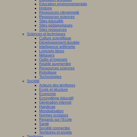
Education environnementale
Histoire
Ressources citoyenneté
Ressources sciences
Sites éducatifs
Sites pédagogiques
Sites ressources
Sciences et techniques
Culture scientifique
Développement durable
Intelligence artificielle
Logiciels libres
Métavers
Outils et logiciels
Réalité augmentée
Ressources sciences
Robotique
Technologies
Société
Acteurs des territoires
Ecole et structure
Economie
Ecosystème éducatif
Génération internet
Handicap
Mondialisation
Normes scolaires
Regards sur l’Ecole
Santé
Société connectée
Territoires et projets
Territoires