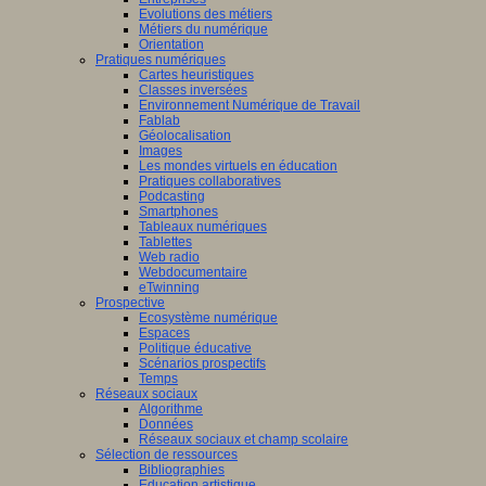
Evolutions des métiers
Métiers du numérique
Orientation
Pratiques numériques
Cartes heuristiques
Classes inversées
Environnement Numérique de Travail
Fablab
Géolocalisation
Images
Les mondes virtuels en éducation
Pratiques collaboratives
Podcasting
Smartphones
Tableaux numériques
Tablettes
Web radio
Webdocumentaire
eTwinning
Prospective
Ecosystème numérique
Espaces
Politique éducative
Scénarios prospectifs
Temps
Réseaux sociaux
Algorithme
Données
Réseaux sociaux et champ scolaire
Sélection de ressources
Bibliographies
Education artistique