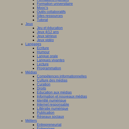
Formation universitaire
Mooc’s
Outils collaboratifs
Sites ressources
Tutorat
Jeux
Jeu et éducation
Jeux 4/12 ans
Jeux sérieux
Jeux vidéo
Langages
Ecriture
Humour
Langue orale
Langues vivantes
Lecture
Programmation
Médias
Compétences informationnelles
Culture des médias
Curation
Droits
Education aux médias
Information et nouveaux médias
Identité numérique
Internet responsable
Littératie numérique
Publication
Réseaux sociaux
Métiers
Entrepreneuriat
Entreprises