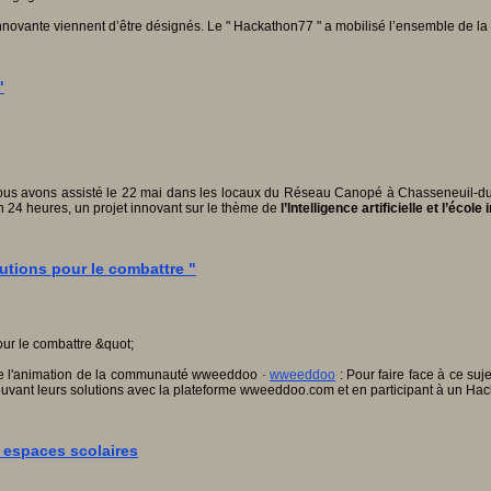
ovante viennent d’être désignés. Le " Hackathon77 " a mobilisé l’ensemble de la p
"
nous avons assisté le 22 mai dans les locaux du Réseau Canopé à Chasseneuil-du-Po
n 24 heures, un projet innovant sur le thème de
l’Intelligence artificielle et l’école
lutions pour le combattre "
e l'animation de la communauté wweeddoo
·
wweeddoo
: Pour faire face à ce suj
mouvant leurs solutions avec la plateforme wweeddoo.com et en participant à un Ha
 espaces scolaires