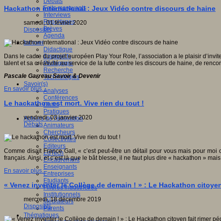
Débats
Faits marquants
Hackathon international : Jeux Vidéo contre discours de haine
Interviews
Reportages
samedi, 01 février 2020
Brèves
Dispositifs
Agenda
Innover
Didactique
Dispositifs
Dans le cadre du projet européen Play Your Role, l’association a le plaisir d’invi
Pédagogie
talent et sa créativité au service de la lutte contre les discours de haine, de ren
Recherche
Pascale Garreau Savoir & Devenir
Technologies
Savoir(s)
En savoir plus...
Analyses
Conférences
Le hackathon est mort. Vive rien du tout !
Outils
Pratiques
vendredi, 03 janvier 2020
Acteurs de l'éducation
Débats
Animateurs
Chercheurs
Collectivités
Editeurs
Comme disait France Gall, « c’est peut-être un détail pour vous mais pour moi 
EdTech
français. Ainsi, et c’est là que le bât blesse, il ne faut plus dire « hackathon » m
Encadrement
Enseignants
En savoir plus...
Entreprises
Etudiants
« Venez inventer le Collège de demain ! » : Le Hackathon citoyen
Filières industrielles
Institutionnels
mercredi, 18 décembre 2019
Médiateurs
Dispositifs
Parents
Thématiques