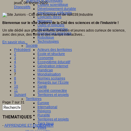
Sciences et techniques
jeudi, 06 février 2020
Culture scientifique
Dispositifs
Développement durable
Intelligence artificielle
Logiciels libres
Métavers
Bienvenue sur le site Juniors de la Cité des sciences et de l'industrie !
Outils et logiciels
Réalité augmentée
Un site dédié aux grands enfants, préados et jeunes ados curieux de science,
Ressources sciences
avec des jeux, des films et des manips interactives...
Robotique
Technologies
En savoir plus...
Société
Précédent
Acteurs des territoires
2
Ecole et structure
3
Economie
4
Ecosystème éducatif
5
Génération internet
6
Handicap
7
Mondialisation
8
Normes scolaires
9
Regards sur l’Ecole
10
Santé
11
Société connectée
Suivant
Territoires et projets
Territoires
Page 7 sur 31
Europe
International
Régions
Ruralité
THEMATIQUES
Territoires et projets
Tiers lieux
-
APPRENDRE ET ENSEIGNER
Villes