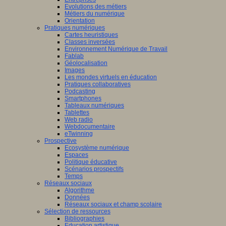
Evolutions des métiers
Métiers du numérique
Orientation
Pratiques numériques
Cartes heuristiques
Classes inversées
Environnement Numérique de Travail
Fablab
Géolocalisation
Images
Les mondes virtuels en éducation
Pratiques collaboratives
Podcasting
Smartphones
Tableaux numériques
Tablettes
Web radio
Webdocumentaire
eTwinning
Prospective
Ecosystème numérique
Espaces
Politique éducative
Scénarios prospectifs
Temps
Réseaux sociaux
Algorithme
Données
Réseaux sociaux et champ scolaire
Sélection de ressources
Bibliographies
Education artistique