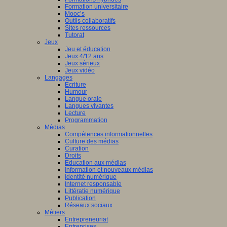
Formation universitaire
Mooc’s
Outils collaboratifs
Sites ressources
Tutorat
Jeux
Jeu et éducation
Jeux 4/12 ans
Jeux sérieux
Jeux vidéo
Langages
Ecriture
Humour
Langue orale
Langues vivantes
Lecture
Programmation
Médias
Compétences informationnelles
Culture des médias
Curation
Droits
Education aux médias
Information et nouveaux médias
Identité numérique
Internet responsable
Littératie numérique
Publication
Réseaux sociaux
Métiers
Entrepreneuriat
Entreprises