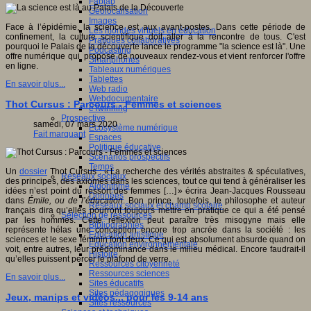
Fablab
Géolocalisation
Images
Face à l’épidémie, la science est aux avant-postes. Dans cette période de
Les mondes virtuels en éducation
confinement, la culture scientifique doit aller à la rencontre de tous. C'est
Pratiques collaboratives
pourquoi le Palais de la découverte lance le programme "la science est là". Une
Podcasting
offre numérique qui propose de nouveaux rendez-vous et vient renforcer l'offre
Smartphones
en ligne.
Tableaux numériques
Tablettes
En savoir plus...
Web radio
Webdocumentaire
Thot Cursus : Parcours - Femmes et sciences
eTwinning
Prospective
samedi, 07 mars 2020
Ecosystème numérique
Fait marquant
Espaces
Politique éducative
Scénarios prospectifs
Temps
Un
dossier
Thot Cursus : « La recherche des vérités abstraites & spéculatives,
Réseaux sociaux
des principes, des axiomes dans les sciences, tout ce qui tend à généraliser les
Algorithme
idées n’est point du ressort des femmes […] » écrira Jean-Jacques Rousseau
Données
dans
Émile, ou de l’éducation
. Bon prince, toutefois, le philosophe et auteur
Réseaux sociaux et champ scolaire
français dira qu’elles pourront toujours mettre en pratique ce qui a été pensé
Sélection de ressources
par les hommes. Cette réflexion peut paraître très misogyne mais elle
Bibliographies
représente hélas une conception encore trop ancrée dans la société : les
Education artistique
sciences et le sexe féminin font deux. Ce qui est absolument absurde quand on
Education environnementale
voit, entre autres, leur prédominance dans le milieu médical. Encore faudrait-il
Histoire
qu’elles puissent percer le plafond de verre.
Ressources citoyenneté
Ressources sciences
En savoir plus...
Sites éducatifs
Sites pédagogiques
Jeux, manips et vidéos... pour les 9-14 ans
Sites ressources