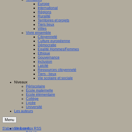
Europe
International
Régions
Ruralité
Territoires et projets
Tiers lieux
Villes
Vivre ensemble
Citoyenneté
Culture européenne
Démocratie
Egalité Hommes/Femmes
Ethique
Gouvernance
Inclusion
Laïcité
Ressources citoyenneté
Tiers - lieux
Vie scolaire et sociale
Niveaux
Périscolaire
Ecole maternelle
Ecole élémentaire
Collège
Lycée
Université
Les auteurs
Menu
S'abonner à ce flux RSS
S'informer