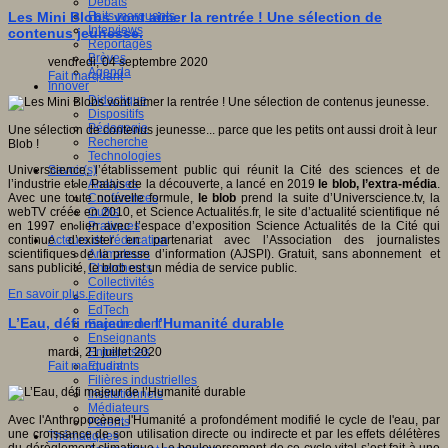
Débats
Faits marquants
Les Mini Blobs vont aimer la rentrée ! Une sélection de
Interviews
contenus jeunesse.
Reportages
Brèves
vendredi, 04 septembre 2020
Agenda
Fait marquant
Innover
Didactique
Dispositifs
Pédagogie
Une sélection de contenus jeunesse... parce que les petits ont aussi droit à leur
Recherche
Blob !
Technologies
Savoir(s)
Universcience, l’établissement public qui réunit la Cité des sciences et de
Analyses
l’industrie et le Palais de la découverte, a lancé en 2019
le blob, l’extra-média
.
Conférences
Avec une toute nouvelle formule,
le blob
prend la suite d’Universcience.tv, la
Outils
webTV créée en 2010, et Science Actualités.fr, le site d’actualité scientifique né
Pratiques
en 1997 en lien avec l’espace d’exposition Science Actualités de la Cité qui
Acteurs de l'éducation
continue d’exister en partenariat avec l’Association des journalistes
Animateurs
scientifiques de la presse d’information (AJSPI). Gratuit, sans abonnement et
Chercheurs
sans publicité, le blob est un média de service public.
Collectivités
En savoir plus...
Editeurs
EdTech
L’Eau, défi majeur de l’Humanité durable
Encadrement
Enseignants
Entreprises
mardi, 21 juillet 2020
Etudiants
Fait marquant
Filières industrielles
Institutionnels
Médiateurs
Avec l'Anthropocène, l'Humanité a profondément modifié le cycle de l'eau, par
Parents
une croissance de son utilisation directe ou indirecte et par les effets délétères
Thématiques