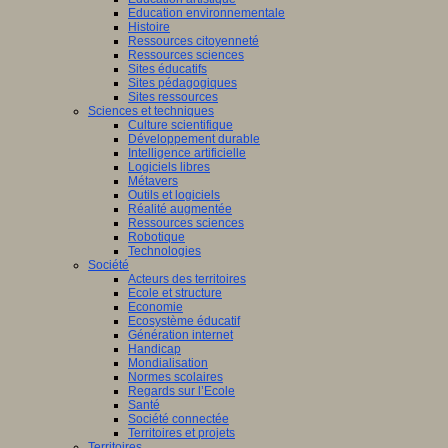
Education environnementale
Histoire
Ressources citoyenneté
Ressources sciences
Sites éducatifs
Sites pédagogiques
Sites ressources
Sciences et techniques
Culture scientifique
Développement durable
Intelligence artificielle
Logiciels libres
Métavers
Outils et logiciels
Réalité augmentée
Ressources sciences
Robotique
Technologies
Société
Acteurs des territoires
Ecole et structure
Economie
Ecosystème éducatif
Génération internet
Handicap
Mondialisation
Normes scolaires
Regards sur l’Ecole
Santé
Société connectée
Territoires et projets
Territoires