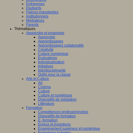
Entreprises
Etudiants
Filières industrielles
Institutionnels
Médiateurs
Parents
Thématiques
Apprendre et enseigner
Apprendre
Apprentissages
Apprentissages collaboratifs
Créativité
Culture numérique
Evaluations
Individualisation
Initiatives
Interdisciplinarité
Outils pour la classe
Arts et Culture
Art
Cinéma
Culture
Culture et numérique
Dispositifs de médiation
Littérature
Formation
Compétences professionnelles
Dispositifs de formation
E- formation
Enjeux et évolutions
Enseignement supérieur et numérique
Formations hybrides