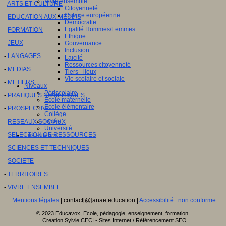
Vivre ensemble
-
ARTS ET CULTURE
Citoyenneté
Culture européenne
-
EDUCATION AUX MEDIAS
Démocratie
Egalité Hommes/Femmes
-
FORMATION
Ethique
-
JEUX
Gouvernance
Inclusion
-
LANGAGES
Laïcité
Ressources citoyenneté
-
MEDIAS
Tiers - lieux
Vie scolaire et sociale
-
METIERS
Niveaux
Périscolaire
-
PRATIQUES NUMERIQUES
Ecole maternelle
Ecole élémentaire
-
PROSPECTIVE
Collège
Lycée
-
RESEAUX SOCIAUX
Université
-
SELECTION DE RESSOURCES
Les auteurs
-
SCIENCES ET TECHNIQUES
-
SOCIETE
-
TERRITOIRES
-
VIVRE ENSEMBLE
Mentions légales
| contact[@]anae.education |
Accessibilité : non conforme
© 2023 Educavox, Ecole, pédagogie, enseignement, formation
Creation Sylvie CECI - Sites Internet / Référencement SEO