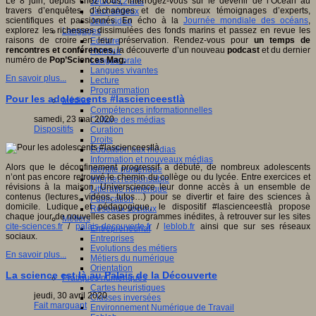
Le 8 juin, depuis chez vous, interrogez-vous sur le devenir de l’Océan au
Jeux 4/12 ans
travers d’enquêtes, d’échanges et de nombreux témoignages d’experts,
Jeux sérieux
scientifiques et passionnés. En écho à la
Journée mondiale des océans
,
Jeux vidéo
explorez les richesses dissimulées des fonds marins et passez en revue les
Langages
raisons de croire en leur préservation. Rendez-vous pour
un temps de
Ecriture
rencontres et conférences,
la découverte d’un nouveau
podcast
et du dernier
Humour
numéro de
Pop’Sciences Mag.
Langue orale
Langues vivantes
En savoir plus...
Lecture
Programmation
Pour les adolescents #lascienceestlà
Médias
Compétences informationnelles
samedi, 23 mai 2020
Culture des médias
Dispositifs
Curation
Droits
Education aux médias
Information et nouveaux médias
Alors que le déconfinement progressif a débuté, de nombreux adolescents
Identité numérique
n’ont pas encore retrouvé le chemin du collège ou du lycée. Entre exercices et
Internet responsable
révisions à la maison, Universcience leur donne accès à un ensemble de
Littératie numérique
contenus (lectures, vidéos, tutos…) pour se divertir et faire des sciences à
Publication
domicile. Ludique et pédagogique, le dispositif #lascienceestlà propose
Réseaux sociaux
chaque jour de nouvelles cases programmes inédites, à retrouver sur les sites
Métiers
cite-sciences.fr
/
palais-decouverte.fr
/
leblob.fr
ainsi que sur ses réseaux
Entrepreneuriat
sociaux.
Entreprises
Evolutions des métiers
En savoir plus...
Métiers du numérique
Orientation
La science est là au Palais de la Découverte
Pratiques numériques
Cartes heuristiques
jeudi, 30 avril 2020
Classes inversées
Fait marquant
Environnement Numérique de Travail