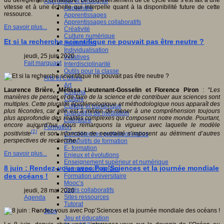
du dérèglement climatique. Le bouleversement de ce cycle vital s’est fait à une
Apprendre et enseigner
vitesse et à une échelle qui interpelle quant à la disponibilité future de cette
Apprendre
ressource.
Apprentissages
Apprentissages collaboratifs
En savoir plus...
Créativité
Culture numérique
Et si la recherche scientifique ne pouvait pas être neutre ?
Evaluations
Individualisation
jeudi, 25 juin 2020
Initiatives
Fait marquant
Interdisciplinarité
Outils pour la classe
Arts et Culture
Art
Laurence Brière, Mélissa Lieutenant-Gosselin et Florence Piron
: "
Les
Cinéma
manières de penser et de faire de la science et de contribuer aux sciences sont
Culture
multiples. Cette pluralité épistémologique et méthodologique nous apparaît des
Culture et numérique
plus fécondes, car elle est à même de mener à une compréhension toujours
Dispositifs de médiation
plus approfondie des réalités complexes qui composent notre monde. Pourtant,
Littérature
encore aujourd’hui, nous remarquons la vigueur avec laquelle le modèle
Formation
[1]
positiviste
et son injonction de neutralité s’imposent au détriment d’autres
Compétences professionnelles
perspectives de recherche
."
Dispositifs de formation
E- formation
En savoir plus...
Enjeux et évolutions
Enseignement supérieur et numérique
8 juin : Rendez-vous avec Pop’Sciences et la journée mondiale
Formations hybrides
des océans !
Formation universitaire
Mooc’s
Outils collaboratifs
jeudi, 28 mai 2020
Sites ressources
Agenda
Tutorat
Jeux
Jeu et éducation