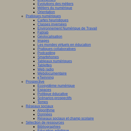
Evolutions des métiers
Métiers du numérique
Orientation
Pratiques numériques
Cartes heuristiques
Classes inversées
Environnement Numérique de Travail
Fablab
Géolocalisation
Images
Les mondes virtuels en éducation
Pratiques collaboratives
Podcasting
Smartphones
Tableaux numériques
Tablettes
Web radio
Webdocumentaire
eTwinning
Prospective
Ecosystème numérique
Espaces
Politique éducative
Scénarios prospectifs
Temps
Réseaux sociaux
Algorithme
Données
Réseaux sociaux et champ scolaire
Sélection de ressources
Bibliographies
Education artistique