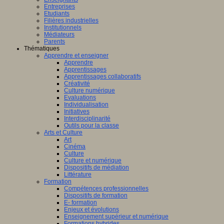
Entreprises
Etudiants
Filières industrielles
Institutionnels
Médiateurs
Parents
Thématiques
Apprendre et enseigner
Apprendre
Apprentissages
Apprentissages collaboratifs
Créativité
Culture numérique
Evaluations
Individualisation
Initiatives
Interdisciplinarité
Outils pour la classe
Arts et Culture
Art
Cinéma
Culture
Culture et numérique
Dispositifs de médiation
Littérature
Formation
Compétences professionnelles
Dispositifs de formation
E- formation
Enjeux et évolutions
Enseignement supérieur et numérique
Formations hybrides