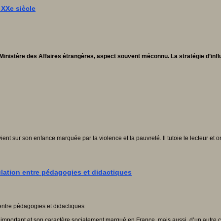
 XXe siècle
e Ministère des Affaires étrangères, aspect souvent méconnu. La stratégie d’in
vient sur son enfance marquée par la violence et la pauvreté. Il tutoie le lecteur et on
ulation entre pédagogies et didactiques
e important et son caractère socialement marqué en France, mais aussi, d’un autre c