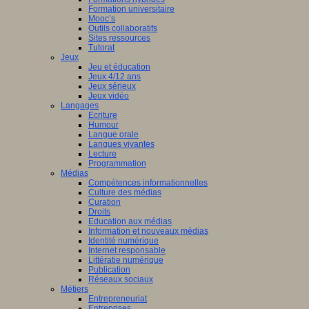
Formation universitaire
Mooc’s
Outils collaboratifs
Sites ressources
Tutorat
Jeux
Jeu et éducation
Jeux 4/12 ans
Jeux sérieux
Jeux vidéo
Langages
Ecriture
Humour
Langue orale
Langues vivantes
Lecture
Programmation
Médias
Compétences informationnelles
Culture des médias
Curation
Droits
Education aux médias
Information et nouveaux médias
Identité numérique
Internet responsable
Littératie numérique
Publication
Réseaux sociaux
Métiers
Entrepreneuriat
Entreprises