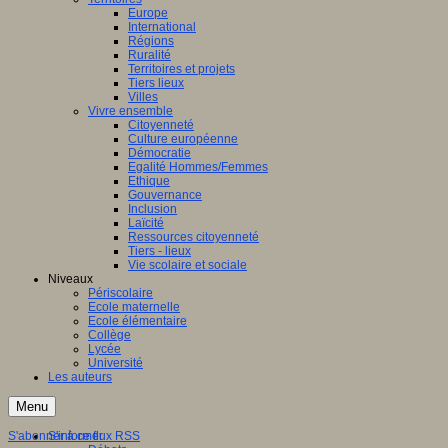
Europe
International
Régions
Ruralité
Territoires et projets
Tiers lieux
Villes
Vivre ensemble
Citoyenneté
Culture européenne
Démocratie
Egalité Hommes/Femmes
Ethique
Gouvernance
Inclusion
Laïcité
Ressources citoyenneté
Tiers - lieux
Vie scolaire et sociale
Niveaux
Périscolaire
Ecole maternelle
Ecole élémentaire
Collège
Lycée
Université
Les auteurs
Menu
S'abonner à ce flux RSS
S'informer