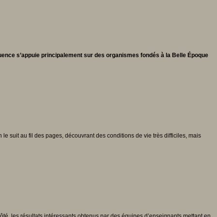
fluence s’appuie principalement sur des organismes fondés à la Belle Époque
 le suit au fil des pages, découvrant des conditions de vie très difficiles, mais
ôté, les résultats intéressants obtenus par des équipes d’enseignants mettant en