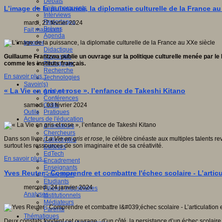
Débats
Faits marquants
L’image de la puissance, la diplomatie culturelle de la France au
Interviews
Reportages
mardi, 27 février 2024
Brèves
Fait marquant
Agenda
Innover
Didactique
Dispositifs
Guillaume Frantzwa publie un ouvrage sur la politique culturelle menée par l
Pédagogie
comme les instituts français.
Recherche
En savoir plus...
Technologies
Savoir(s)
« La Vie en gris et rose », l’enfance de Takeshi Kitano
Analyses
Conférences
Outils
samedi, 03 février 2024
Pratiques
Outils
Acteurs de l'éducation
Animateurs
Chercheurs
Dans son livre,
La Vie en gris et rose
, le célèbre cinéaste aux multiples talents re
Collectivités
surtout les ressources de son imaginaire et de sa créativité.
Editeurs
EdTech
En savoir plus...
Encadrement
Enseignants
Yves Reuter : Comprendre et combattre l'échec scolaire - L’artic
Entreprises
Etudiants
mercredi, 24 janvier 2024
Filières industrielles
Analyses
Institutionnels
Médiateurs
Parents
Thématiques
Deux constats fondent cet ouvrage : d’un côté, la persistance d’un échec scolair