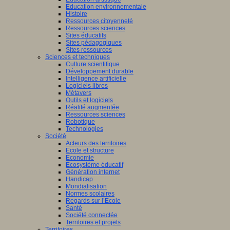
Education environnementale
Histoire
Ressources citoyenneté
Ressources sciences
Sites éducatifs
Sites pédagogiques
Sites ressources
Sciences et techniques
Culture scientifique
Développement durable
Intelligence artificielle
Logiciels libres
Métavers
Outils et logiciels
Réalité augmentée
Ressources sciences
Robotique
Technologies
Société
Acteurs des territoires
Ecole et structure
Economie
Ecosystème éducatif
Génération internet
Handicap
Mondialisation
Normes scolaires
Regards sur l’Ecole
Santé
Société connectée
Territoires et projets
Territoires