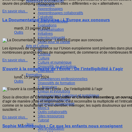
Apprendre et enseigner
œuvre des pratiques pédagogiques dites « différentes » ou « alternatives ».
Apprendre
Apprentissages
En savoir plus...
Apprentissages collaboratifs
Créativité
La Documentation française : L'Europe aux concours
Culture numérique
Evaluations
mardi, 23 janvier 2024
Individualisation
Outils
Initiatives
Interdisciplinarité
Outils pour la classe
Arts et Culture
Les épreuves de connaissance sur l’Union européenne sont présentes dans plusieu
Art
nombreuses grandes écoles de management, de commerce et de nombreuses filiè
Cinéma
Culture
En savoir plus...
Culture et numérique
Dispositifs de médiation
S’ouvrir à la complexité de l’École - De l’intelligibilité à l’agir
Littérature
Formation
lundi, 15 janvier 2024
Compétences professionnelles
Outils
Dispositifs de formation
E- formation
Enjeux et évolutions
Enseignement supérieur et numérique
Sous la direction de
Christophe Marsollier et Christian Wassenberg, un ouvrage
Formations hybrides
d’agir de manière juste et responsable, c’est reconnaître la multiplicité et l’intrica
Formation universitaire
comme on le souhaiterait. C’est identifier, interroger, les sujets douloureux qui en
Mooc’s
suscitent.
»
Outils collaboratifs
Sites ressources
En savoir plus...
Tutorat
Jeux
Sophie Marinopoulos : Ce que les enfants nous enseignent
Jeu et éducation