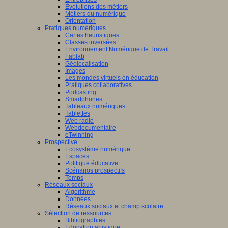
Evolutions des métiers
Métiers du numérique
Orientation
Pratiques numériques
Cartes heuristiques
Classes inversées
Environnement Numérique de Travail
Fablab
Géolocalisation
Images
Les mondes virtuels en éducation
Pratiques collaboratives
Podcasting
Smartphones
Tableaux numériques
Tablettes
Web radio
Webdocumentaire
eTwinning
Prospective
Ecosystème numérique
Espaces
Politique éducative
Scénarios prospectifs
Temps
Réseaux sociaux
Algorithme
Données
Réseaux sociaux et champ scolaire
Sélection de ressources
Bibliographies
Education artistique