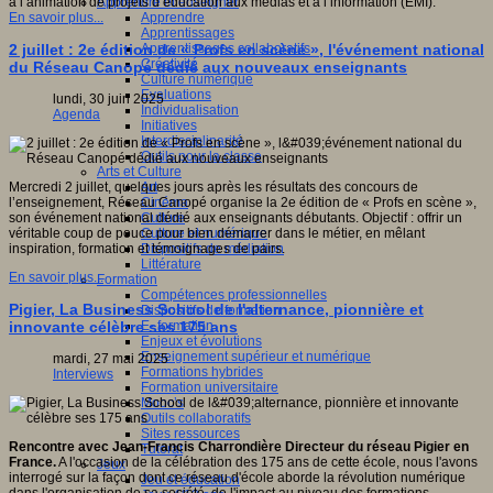
Apprendre et enseigner
à l’animation de projets d’éducation aux médias et à l’information (EMI).
Apprendre
En savoir plus...
Apprentissages
Apprentissages collaboratifs
2 juillet : 2e édition de « Profs en scène », l'événement national
Créativité
du Réseau Canopé dédié aux nouveaux enseignants
Culture numérique
Evaluations
lundi, 30 juin 2025
Individualisation
Agenda
Initiatives
Interdisciplinarité
Outils pour la classe
Arts et Culture
Art
Mercredi 2 juillet, quelques jours après les résultats des concours de
Cinéma
l’enseignement, Réseau Canopé organise la 2e édition de « Profs en scène »,
Culture
son événement national dédié aux enseignants débutants. Objectif : offrir un
Culture et numérique
véritable coup de pouce pour bien démarrer dans le métier, en mêlant
Dispositifs de médiation
inspiration, formation et témoignages de pairs.
Littérature
En savoir plus...
Formation
Compétences professionnelles
Pigier, La Business School de l'alternance, pionnière et
Dispositifs de formation
E- formation
innovante célèbre ses 175 ans
Enjeux et évolutions
Enseignement supérieur et numérique
mardi, 27 mai 2025
Formations hybrides
Interviews
Formation universitaire
Mooc’s
Outils collaboratifs
Sites ressources
Rencontre avec Jean-Francis Charrondière Directeur du réseau Pigier en
Tutorat
France.
A l'occasion de la célébration des 175 ans de cette école, nous l'avons
Jeux
interrogé sur la façon dont ce réseau d'école aborde la révolution numérique
Jeu et éducation