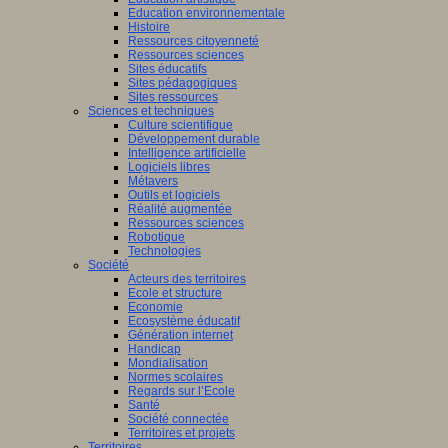
Education environnementale
Histoire
Ressources citoyenneté
Ressources sciences
Sites éducatifs
Sites pédagogiques
Sites ressources
Sciences et techniques
Culture scientifique
Développement durable
Intelligence artificielle
Logiciels libres
Métavers
Outils et logiciels
Réalité augmentée
Ressources sciences
Robotique
Technologies
Société
Acteurs des territoires
Ecole et structure
Economie
Ecosystème éducatif
Génération internet
Handicap
Mondialisation
Normes scolaires
Regards sur l’Ecole
Santé
Société connectée
Territoires et projets
Territoires