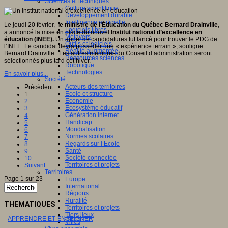
Sciences et techniques
Culture scientifique
Développement durable
Intelligence artificielle
Le jeudi 20 février,
le ministre de l’Éducation du Québec Bernard Drainville
,
Logiciels libres
a annoncé la mise en place du nouvel
Institut national d’excellence en
Métavers
éducation (INEE).
Un appel de candidatures fut lancé pour trouver le PDG de
Outils et logiciels
l’INEE. Le candidat devra posséder une « expérience terrain », souligne
Réalité augmentée
Bernard Drainville. Les autres membres du Conseil d’administration seront
Ressources sciences
sélectionnés plus tard cet hiver.
Robotique
Technologies
En savoir plus...
Société
Acteurs des territoires
Précédent
Ecole et structure
1
Economie
2
Ecosystème éducatif
3
Génération internet
4
Handicap
5
Mondialisation
6
Normes scolaires
7
Regards sur l’Ecole
8
Santé
9
Société connectée
10
Territoires et projets
Suivant
Territoires
Page 1 sur 23
Europe
International
Régions
Ruralité
THEMATIQUES
Territoires et projets
Tiers lieux
-
APPRENDRE ET ENSEIGNER
Villes