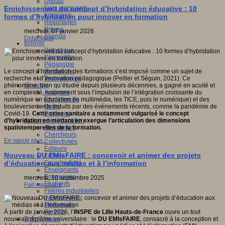
Débats
Faits marquants
Enrichissement du concept d’hybridation éducative : 10
Interviews
formes d’hybridation pour innover en formation
Reportages
Brèves
mercredi, 07 janvier 2026
Agenda
Didactique
Innover
Didactique
Dispositifs
Pédagogie
Recherche
Le concept d’hybridation des formations s’est imposé comme un sujet de
Technologies
recherche et d’innovation pédagogique (Peltier et Séguin, 2021). Ce
Savoir(s)
phénomène, bien qu’étudié depuis plusieurs décennies, a gagné en acuité et
Analyses
en complexité, notamment sous l’impulsion de l’intégration croissante du
Conférences
numérique en éducation (le multimédia, les TICE, puis le numérique) et des
Outils
bouleversements induits par des événements récents, comme la pandémie de
Pratiques
Covid-19.
Cette crise sanitaire a notamment vulgarisé le concept
Acteurs de l'éducation
d’hybridation en mettant en exergue l’articulation des dimensions
Animateurs
spatiotemporelles de la formation.
Chercheurs
En savoir plus...
Collectivités
Editeurs
Nouveau DU EMIsFAIRE : concevoir et animer des projets
EdTech
Encadrement
d’éducation aux médias et à l’information
Enseignants
Entreprises
mercredi, 10 septembre 2025
Etudiants
Fait marquant
Filières industrielles
Institutionnels
Médiateurs
Parents
À partir de janvier 2026, l’
INSPE de Lille Hauts-de-France
ouvre un tout
Thématiques
nouveau diplôme universitaire : le
DU EMIsFAIRE
, consacré à la conception et