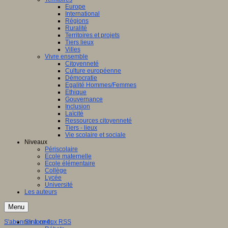
Europe
International
Régions
Ruralité
Territoires et projets
Tiers lieux
Villes
Vivre ensemble
Citoyenneté
Culture européenne
Démocratie
Egalité Hommes/Femmes
Ethique
Gouvernance
Inclusion
Laïcité
Ressources citoyenneté
Tiers - lieux
Vie scolaire et sociale
Niveaux
Périscolaire
Ecole maternelle
Ecole élémentaire
Collège
Lycée
Université
Les auteurs
Menu
S'abonner à ce flux RSS
S'informer