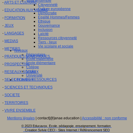
Vivre ensemble
-
ARTS ET CULTURE
Citoyenneté
Culture européenne
-
EDUCATION AUX MEDIAS
Démocratie
Egalité Hommes/Femmes
-
FORMATION
Ethique
-
JEUX
Gouvernance
Inclusion
-
LANGAGES
Laïcité
Ressources citoyenneté
-
MEDIAS
Tiers - lieux
Vie scolaire et sociale
-
METIERS
Niveaux
Périscolaire
-
PRATIQUES NUMERIQUES
Ecole maternelle
Ecole élémentaire
-
PROSPECTIVE
Collège
Lycée
-
RESEAUX SOCIAUX
Université
-
SELECTION DE RESSOURCES
Les auteurs
-
SCIENCES ET TECHNIQUES
-
SOCIETE
-
TERRITOIRES
-
VIVRE ENSEMBLE
Mentions légales
| contact[@]anae.education |
Accessibilité : non conforme
© 2023 Educavox, Ecole, pédagogie, enseignement, formation
Creation Sylvie CECI - Sites Internet / Référencement SEO