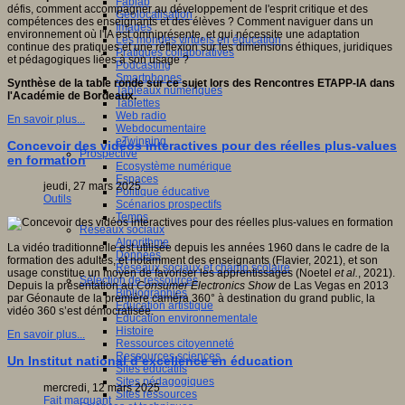
Fablab
défis, comment accompagner au développement de l'esprit critique et des
Géolocalisation
compétences des enseignants et des élèves ? Comment naviguer dans un
Images
environnement où l'IA est omniprésente, et qui nécessite une adaptation
Les mondes virtuels en éducation
continue des pratiques et une réflexion sur les dimensions éthiques, juridiques
Pratiques collaboratives
et pédagogiques liées à son usage ?
Podcasting
Smartphones
Synthèse de la table ronde sur ce sujet lors des Rencontres ETAPP-IA dans
Tableaux numériques
l'Académie de Bordeaux.
Tablettes
Web radio
En savoir plus...
Webdocumentaire
eTwinning
Concevoir des vidéos interactives pour des réelles plus-values
Prospective
en formation
Ecosystème numérique
Espaces
jeudi, 27 mars 2025
Politique éducative
Outils
Scénarios prospectifs
Temps
Réseaux sociaux
Algorithme
La vidéo traditionnelle est utilisée depuis les années 1960 dans le cadre de la
Données
formation des adultes, et notamment des enseignants (Flavier, 2021), et son
Réseaux sociaux et champ scolaire
usage constitue un moyen de favoriser les apprentissages (Noetel
et al.
, 2021).
Sélection de ressources
Depuis la présentation au
Consumer Electronics Show
de Las Vegas en 2013
Bibliographies
par Géonaute de la première caméra 360° à destination du grand public, la
Education artistique
vidéo 360 s’est démocratisée.
Education environnementale
Histoire
En savoir plus...
Ressources citoyenneté
Ressources sciences
Un Institut national d’excellence en éducation
Sites éducatifs
Sites pédagogiques
mercredi, 12 mars 2025
Sites ressources
Fait marquant