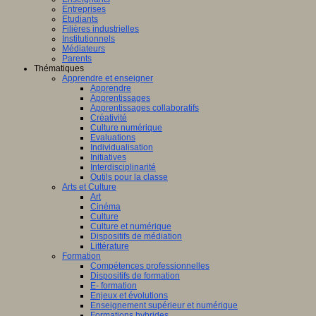
Entreprises
Etudiants
Filières industrielles
Institutionnels
Médiateurs
Parents
Thématiques
Apprendre et enseigner
Apprendre
Apprentissages
Apprentissages collaboratifs
Créativité
Culture numérique
Evaluations
Individualisation
Initiatives
Interdisciplinarité
Outils pour la classe
Arts et Culture
Art
Cinéma
Culture
Culture et numérique
Dispositifs de médiation
Littérature
Formation
Compétences professionnelles
Dispositifs de formation
E- formation
Enjeux et évolutions
Enseignement supérieur et numérique
Formations hybrides