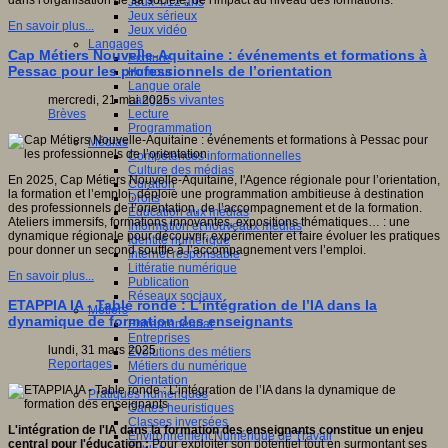
dans l'organisation de sa société, de l'impact au niveau des formations.
Jeux 4/12 ans
Jeux sérieux
En savoir plus...
Jeux vidéo
Langages
Cap Métiers Nouvelle-Aquitaine : événements et formations à
Ecriture
Pessac pour les professionnels de l’orientation
Humour
Langue orale
Langues vivantes
mercredi, 21 mai 2025
Lecture
Brèves
Programmation
Médias
Compétences informationnelles
Culture des médias
En 2025, Cap Métiers Nouvelle-Aquitaine, l'Agence régionale pour l’orientation,
Curation
la formation et l’emploi, déploie une programmation ambitieuse à destination
Droits
des professionnels de l’orientation, de l’accompagnement et de la formation.
Education aux médias
Ateliers immersifs, formations innovantes, expositions thématiques… : une
Information et nouveaux médias
dynamique régionale pour découvrir, expérimenter et faire évoluer les pratiques
Identité numérique
pour donner un second souffle à l’accompagnement vers l’emploi.
Internet responsable
Littératie numérique
En savoir plus...
Publication
Réseaux sociaux
ETAPPIA IA - Table ronde : L’intégration de l’IA dans la
Métiers
dynamique de formation des enseignants
Entrepreneuriat
Entreprises
lundi, 31 mars 2025
Evolutions des métiers
Reportages
Métiers du numérique
Orientation
Pratiques numériques
Cartes heuristiques
Classes inversées
L'intégration de l'IA dans la formation des enseignants constitue un enjeu
Environnement Numérique de Travail
central pour l'éducation :
Pour exploiter son potentiel tout en surmontant ses