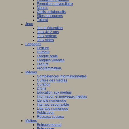
Formation universitaire
Mooc’s
Outils collaboratifs
Sites ressources
Tutorat
Jeux
Jeu et éducation
Jeux 4/12 ans
Jeux sérieux
Jeux vidéo
Langages
Ecriture
Humour
Langue orale
Langues vivantes
Lecture
Programmation
Médias
Compétences informationnelles
Culture des médias
Curation
Droits
Education aux médias
Information et nouveaux médias
Identité numérique
Internet responsable
Littératie numérique
Publication
Réseaux sociaux
Métiers
Entrepreneuriat
Entreprises