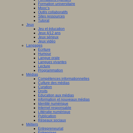
Formation universitaire
Mooc’s
Outils collaboratifs
Sites ressources
Tutorat
Jeux
Jeu et éducation
Jeux 4/12 ans
Jeux sérieux
Jeux vidéo
Langages
Ecriture
Humour
Langue orale
Langues vivantes
Lecture
Programmation
Médias
Compétences informationnelles
Culture des médias
Curation
Droits
Education aux médias
Information et nouveaux médias
Identité numérique
Internet responsable
Littératie numérique
Publication
Réseaux sociaux
Métiers
Entrepreneuriat
Entreprises