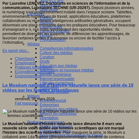
Jeux 4/12 ans
Par Laureline LENEVEZ, Doctorante en sciences de l'information et de la
Jeux sérieux
communication, Laboratoire TECHNE (UR-20297).
Depuis plusieurs années,
Jeux vidéo
le numérique s’est progressivement installé dans l’espace scolaire. Tablettes,
Langages
environnements numériques de travail, applications éducatives, plateformes
Ecriture
collaboratives ou récemment intelligences artificielles génératives, occupent
Humour
désormais une place croissante dans les pratiques éducatives. Pour beaucoup
Langue orale
d’enseignant·e·s, ces outils représentent des opportunités réelles : ils
Langues vivantes
permettent de diversifier les supports, de différencier les apprentissages, de
Lecture
favoriser certaines formes d’autonomie ou encore de faciliter l’accès à
Programmation
l’information.
Médias
Compétences informationnelles
En savoir plus...
Culture des médias
Curation
Chercheurs
Droits
Enseignants
Education aux médias
Pratiques numériques
Information et nouveaux médias
Ecosystème numérique
Identité numérique
Environnement
Internet responsable
Littératie numérique
Le Muséum national d’Histoire naturelle lance une série de 10
Publication
vidéos sur les femmes scientifiques
Réseaux sociaux
Métiers
vendredi, 06 mars 2026
Entrepreneuriat
Fait marquant
Entreprises
Evolutions des métiers
Métiers du numérique
Orientation
Pratiques numériques
Le Muséum national d’Histoire naturelle lance dimanche 8 mars une
Cartes heuristiques
nouvelle série vidéo dédiée aux femmes scientifiques qui ont marqué
Classes inversées
l’histoire des sciences naturelles
. Pour inaugurer la série, le Muséum a
Environnement Numérique de Travail
collaboré avec Léa Barbier (@leapassionvintage), créatrice de contenus