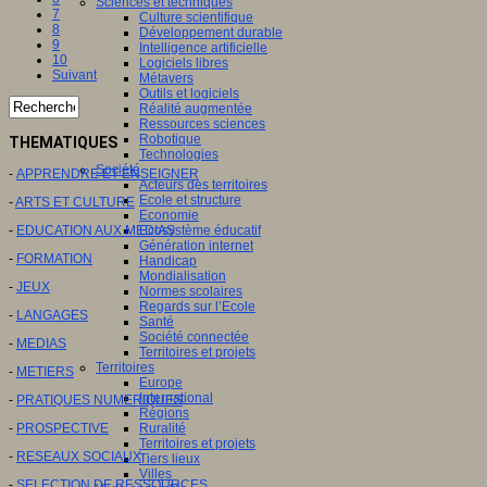
Sciences et techniques
7
Culture scientifique
8
Développement durable
9
Intelligence artificielle
10
Logiciels libres
Suivant
Métavers
Outils et logiciels
Réalité augmentée
Ressources sciences
Robotique
THEMATIQUES
Technologies
Société
-
APPRENDRE ET ENSEIGNER
Acteurs des territoires
Ecole et structure
-
ARTS ET CULTURE
Economie
Ecosystème éducatif
-
EDUCATION AUX MEDIAS
Génération internet
-
FORMATION
Handicap
Mondialisation
-
JEUX
Normes scolaires
Regards sur l’Ecole
-
LANGAGES
Santé
Société connectée
-
MEDIAS
Territoires et projets
Territoires
-
METIERS
Europe
International
-
PRATIQUES NUMERIQUES
Régions
Ruralité
-
PROSPECTIVE
Territoires et projets
-
RESEAUX SOCIAUX
Tiers lieux
Villes
-
SELECTION DE RESSOURCES