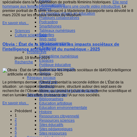
Fablab
spécialisée dans la vulgarisation de portraits féminins historiques.
Elle rend
Géolocalisation
hommage aux femmes scientifiques dans une courte vidéo introductive.
Le
Images
premier portrait de la série, consacré à Madeleine Basseporte sera dévoilé le 8
Les mondes virtuels en éducation
mars 2026 sur les réseaux sociaux du Muséum.
Pratiques collaboratives
Podcasting
En savoir plus...
Smartphones
Tableaux numériques
Sciences
Tablettes
Culture scientifique
Web radio
Webdocumentaire
Obvia : État de la situation sur les impacts sociétaux de
eTwinning
l'intelligence artificielle et du numérique - 2025
Prospective
Ecosystème numérique
jeudi, 19 février 2026
Espaces
Recherche
Politique éducative
Scénarios prospectifs
Temps
Réseaux sociaux
Algorithme
Le printemps dernier, l’Obvia présentait la seconde édition de L'État de la
Données
situation : un rapport interdisciplinaire, structuré autour des sept axes de
Réseaux sociaux et champ scolaire
recherche de l’Observatoire, qui prend le pouls de la recherche scientifique et
Sélection de ressources
met en lumière les effets croissants de l’IA sur nos sociétés.
Bibliographies
En savoir plus...
Education artistique
Education environnementale
Précédent
Histoire
1
Ressources citoyenneté
2
Ressources sciences
3
Sites éducatifs
4
Sites pédagogiques
5
Sites ressources
6