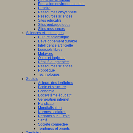
Education environnementale
Histoire
Ressources citoyenneté
Ressources sciences
Sites éducatifs
Sites pédagogiques
Sites ressources
Sciences et techniques
Culture scientifique
Développement durable
Intelligence artificielle
Logiciels libres
Métavers
Outils et logiciels
Réalité augmentée
Ressources sciences
Robotique
Technologies
Société
Acteurs des territoires
Ecole et structure
Economie
Ecosystème éducatif
Génération internet
Handicap
Mondialisation
Normes scolaires
Regards sur l’Ecole
Santé
Société connectée
Territoires et projets
Territoires