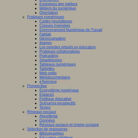
Evolutions des métiers
Métiers du numérique
Orientation
Pratiques numériques
Cartes heuristiques
Classes inversées
Environnement Numérique de Travail
Fablab
Géolocalisation
Images
Les mondes virtuels en éducation
Pratiques collaboratives
Podcasting
Smartphones
Tableaux numériques
Tablettes
Web radio
Webdocumentaire
eTwinning
Prospective
Ecosystème numérique
Espaces
Politique éducative
Scénarios prospectifs
Temps
Réseaux sociaux
Algorithme
Données
Réseaux sociaux et champ scolaire
Sélection de ressources
Bibliographies
Education artistique