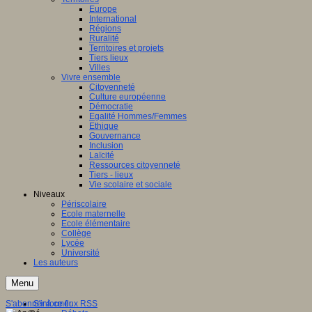
Europe
International
Régions
Ruralité
Territoires et projets
Tiers lieux
Villes
Vivre ensemble
Citoyenneté
Culture européenne
Démocratie
Egalité Hommes/Femmes
Ethique
Gouvernance
Inclusion
Laïcité
Ressources citoyenneté
Tiers - lieux
Vie scolaire et sociale
Niveaux
Périscolaire
Ecole maternelle
Ecole élémentaire
Collège
Lycée
Université
Les auteurs
Menu
S'abonner à ce flux RSS
S'informer