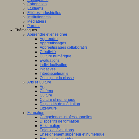
Entreprises
Etudiants
Filières industrielles
Institutionnels
Médiateurs
Parents
Thématiques
Apprendre et enseigner
Apprendre
Apprentissages
Apprentissages collaboratifs
Créativité
Culture numérique
Evaluations
Individualisation
Initiatives
Interdisciplinarité
Outils pour la classe
Arts et Culture
Art
Cinéma
Culture
Culture et numérique
Dispositifs de médiation
Littérature
Formation
Compétences professionnelles
Dispositifs de formation
E- formation
Enjeux et évolutions
Enseignement supérieur et numérique
Formations hybrides