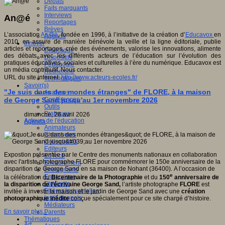
Débats
Faits marquants
Interviews
An@é
Reportages
Brèves
L’association
An@é
, fondée en 1996, à l’initiative de la création d’
Educavox
en
Agenda
2010, en assure de manière bénévole la veille et la ligne éditoriale, publie
Innover
articles et reportages, crée des événements, valorise les innovations, alimente
Didactique
des débats avec les différents acteurs de l’éducation sur l’évolution des
Dispositifs
pratiques éducatives, sociales et culturelles à l’ère du numérique. Educavox est
Pédagogie
un média contributif. Nous contacter.
Recherche
URL du site internet:
http://www.acteurs-ecoles.fr/
Technologies
Savoir(s)
"Je suis dans des mondes étranges" de FLORE, à la maison
Analyses
de George Sand jusqu'au 1er novembre 2026
Conférences
Outils
Pratiques
dimanche, 26 avril 2026
Acteurs de l'éducation
Agenda
Animateurs
Chercheurs
Collectivités
Editeurs
Expostion présentée par le Centre des monuments nationaux en collaboration
EdTech
avec l'artiste photographe FLORE pour commémorer le 150e anniversaire de la
Encadrement
disparition de George Sand en sa maison de Nohant (36400). A l’occasion de
Enseignants
e
Entreprises
la célébration du
Bicentenaire de la Photographie
et du
150
anniversaire de
Etudiants
la disparition de l’écrivaine George Sand,
l’artiste photographe
FLORE
est
Filières industrielles
invitée à investir la maison et le jardin de George Sand avec une
création
Institutionnels
photographique inédite
conçue spécialement pour ce site chargé d’histoire.
Médiateurs
En savoir plus...
Parents
Thématiques
Art