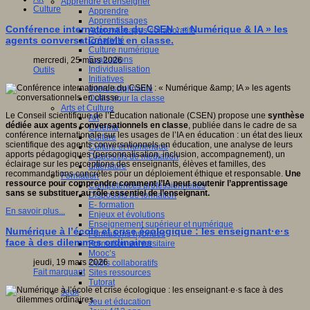
Apprendre et enseigner
Culture
Apprendre
Apprentissages
Conférence internationale du CSEN : « Numérique & IA » les
Apprentissages collaboratifs
agents conversationnels en classe.
Créativité
Culture numérique
Evaluations
mercredi, 25 mars 2026
Individualisation
Outils
Initiatives
Interdisciplinarité
Outils pour la classe
Arts et Culture
Le Conseil scientifique de l’Éducation nationale (CSEN) propose une
synthèse
Art
dédiée aux agents conversationnels en classe
, publiée dans le cadre de sa
Cinéma
conférence internationale sur les usages de l’IA en éducation : un état des lieux
Culture
scientifique des agents conversationnels en éducation, une analyse de leurs
Culture et numérique
apports pédagogiques (personnalisation, inclusion, accompagnement), un
Dispositifs de médiation
éclairage sur les perceptions des enseignants, élèves et familles, des
Littérature
recommandations concrètes pour un déploiement éthique et responsable.
Une
Formation
ressource pour comprendre comment l’IA peut soutenir l’apprentissage
Compétences professionnelles
sans se substituer au rôle essentiel de l’enseignant.
Dispositifs de formation
E- formation
En savoir plus...
Enjeux et évolutions
Enseignement supérieur et numérique
Numérique à l’école et crise écologique : les enseignant·e·s
Formations hybrides
face à des dilemmes ordinaires
Formation universitaire
Mooc’s
jeudi, 19 mars 2026
Outils collaboratifs
Fait marquant
Sites ressources
Tutorat
Jeux
Jeu et éducation