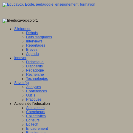
tique
S'informer
Débats
Faits marquants
Interviews
ence
Reportages
Brèves
eur
Agenda
Innover
Didactique
mé
e,
Dispositifs
Pédagogie
Recherche
Technologies
it
Savoir(s)
Analyses
Conférences
Outils
Pratiques
Acteurs de l'éducation
ntement
Animateurs
Chercheurs
e
Collectivités
Editeurs
che
EdTech
Encadrement
ion
Enseignants