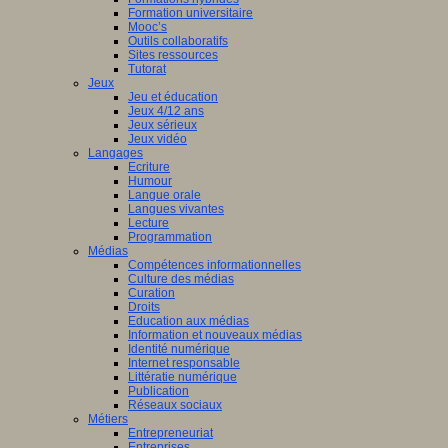
Formation universitaire
che
Mooc’s
Outils collaboratifs
pe
Sites ressources
Tutorat
Jeux
Jeu et éducation
es
Jeux 4/12 ans
eur.e.s
Jeux sérieux
Jeux vidéo
t.e.s
Langages
ur.e.s
Ecriture
Humour
es
Langue orale
Langues vivantes
tion.
Lecture
Programmation
s
Médias
Compétences informationnelles
che
Culture des médias
Curation
es
Droits
Education aux médias
Information et nouveaux médias
lent
Identité numérique
airement
Internet responsable
Littératie numérique
Publication
Réseaux sociaux
Métiers
aux
Entrepreneuriat
Entreprises