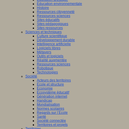
Education environnementale
Histoire
Ressources citoyenneté
ants
Ressources sciences
nent
Sites éducatifs
Sites pédagogiques
sus
Sites ressources
entissage)
Sciences et techniques
Culture scientifique
ment
Développement durable
Intelligence artificielle
Logiciels libres
Métavers
Outils et logiciels
tissage).
Réalité augmentée
Ressources sciences
Robotique
Technologies
Société
Acteurs des territoires
dre,
Ecole et structure
Economie
Ecosystème éducatif
Génération internet
eurs
Handicap
Mondialisation
Normes scolaires
Regards sur l’Ecole
tion,
Santé
Société connectée
Territoires et projets
Territoires