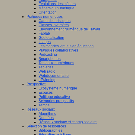
Evolutions des métiers
Métiers du numérique
Orientation
tissage
Pratiques numériques
Cartes heuristiques
mance,
Classes inversées
Environnement Numérique de Travail
Fablab
ctives
Géolocalisation
Images
Les mondes virtuels en éducation
Pratiques collaboratives
Podcasting
eurs
Smartphones
Tableaux numériques
que
Tablettes
naires,
Web radio
didactique,
Webdocumentaire
eTwinning
pédagogie
Prospective
Ecosystème numérique
Espaces
ciences
Politique éducative
Scénarios prospectifs
tion
Temps
Réseaux sociaux
iner
Algorithme
Données
ons
Réseaux sociaux et champ scolaire
Sélection de ressources
Bibliographies
Education artistique