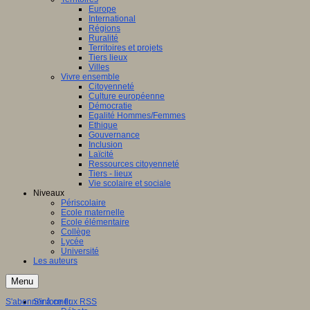
Europe
ation
International
Régions
aux
Ruralité
Territoires et projets
ntissage,
Tiers lieux
Villes
Vivre ensemble
ques
Citoyenneté
Culture européenne
Démocratie
Egalité Hommes/Femmes
Ethique
Gouvernance
nent
Inclusion
Laïcité
Ressources citoyenneté
entissage
Tiers - lieux
inaires
Vie scolaire et sociale
Niveaux
le
Périscolaire
Ecole maternelle
s,
Ecole élémentaire
Collège
es
Lycée
Université
tion
Les auteurs
ne)
Menu
ersaux
gulation,
S'abonner à ce flux RSS
S'informer
nement,