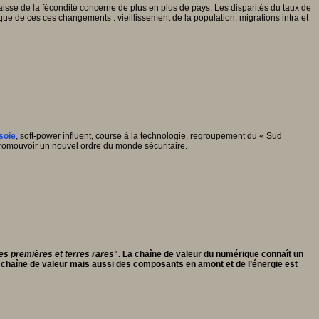
baisse de la fécondité concerne de plus en plus de pays. Les disparités du taux de
ue de ces ces changements : vieillissement de la population, migrations intra et
soie
, soft-power influent, course à la technologie, regroupement du « Sud
 promouvoir un nouvel ordre du monde sécuritaire.
res premières et terres rares
". La chaîne de valeur du numérique connaît un
e la chaîne de valeur mais aussi des composants en amont et de l’énergie est