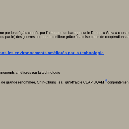
ine par les dégâts causés par l’attaque d’un barrage sur le Dniepr, à Gaza à cause
ut ou partie) des guerres ou pour le meilleur grâce à la mise place de coopérations
ans les environnements améliorés par la technologie
[i]
cheur de grande renommée, Chin-Chung Tsai, qu’offrait le CEAP UQAM
conjointement