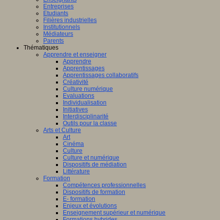
fique
Entreprises
Etudiants
logique
Filières industrielles
T
Institutionnels
Médiateurs
Parents
Thématiques
Apprendre et enseigner
Apprendre
Apprentissages
amment
Apprentissages collaboratifs
sé
Créativité
Culture numérique
Evaluations
er
Individualisation
Initiatives
Interdisciplinarité
Outils pour la classe
Arts et Culture
Art
Cinéma
AP
Culture
(Centre
Culture et numérique
e
Dispositifs de médiation
Littérature
ntissage
Formation
Compétences professionnelles
Dispositifs de formation
mance)
E- formation
Enjeux et évolutions
Enseignement supérieur et numérique
Formations hybrides