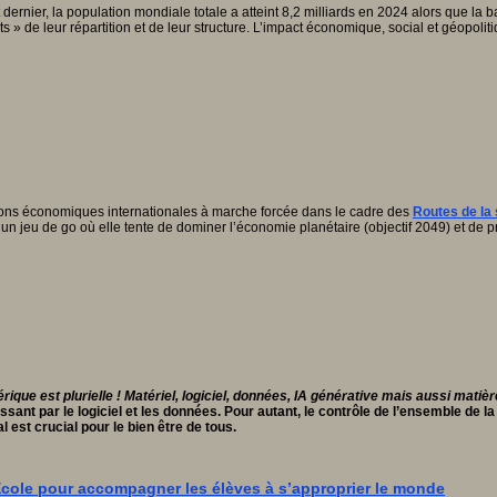
ernier, la population mondiale totale a atteint 8,2 milliards en 2024 alors que la 
de leur répartition et de leur structure. L’impact économique, social et géopolitiq
ations économiques internationales à marche forcée dans le cadre des
Routes de la 
 un jeu de go où elle tente de dominer l’économie planétaire (objectif 2049) et de
ique est plurielle ! Matériel, logiciel, données, IA générative mais aussi matiè
passant par le logiciel et les données. Pour autant, le contrôle de l’ensemble d
 est crucial pour le bien être de tous.
l'École pour accompagner les élèves à s’approprier le monde