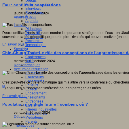
Débats
gnition,
Faits marquants
Eau : conflits et coopérations
e
Interviews
,
Reportages
jeudi, 10 octobre 2024
Brèves
e).
Analyses
Agenda
Innover
Didactique
Dispositifs
Deux conflits récents nous ont montré l’importance stratégique de l’eau : en Ukra
Pédagogie
souvent un enjeu géopolitique, pour le pire : rivalités qui peuvent motiver (en to
Recherche
En savoir plus...
Technologies
Savoir(s)
tes
Chin-Chung Tsai : Le rôle des conceptions de l’apprentissage d
Analyses
e,
Conférences
olaire
Outils
mercredi, 02 octobre 2024
Pratiques
Reportages
que,
Acteurs de l'éducation
Animateurs
,
Chercheurs
Collectivités
a
C’est peut-être ce titre énigmatique qui m’a attiré vers la conférence du cher
Editeurs
[ii]
) et qui m’a suffisamment intéressé pour en partager les idées.
EdTech
Encadrement
En savoir plus...
Enseignants
Entreprises
.
Population mondiale future : combien, où ?
Etudiants
Filières industrielles
vendredi, 16 août 2024
Institutionnels
Débats
Médiateurs
Parents
s
Thématiques