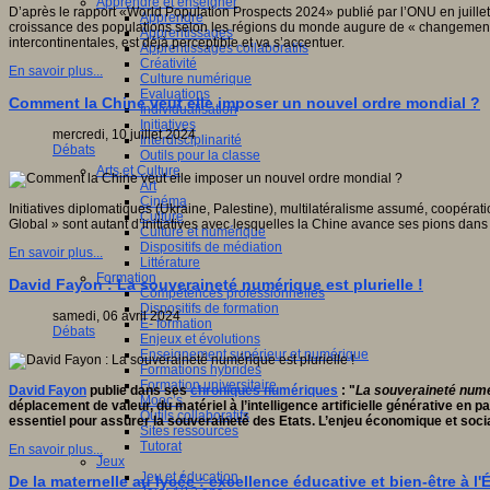
Apprendre et enseigner
D’après le rapport «World Population Prospects 2024» publié par l’ONU en juillet d
Apprendre
ctive
croissance des populations selon les régions du monde augure de « changements » 
Apprentissages
ve,
intercontinentales, est déjà perceptible et va s’accentuer.
Apprentissages collaboratifs
ientifique,
Créativité
que,
En savoir plus...
Culture numérique
pédagogique,
Evaluations
gnitive,
Comment la Chine veut elle imposer un nouvel ordre mondial ?
Individualisation
ophique
Initiatives
mercredi, 10 juillet 2024
Interdisciplinarité
que.
Débats
Outils pour la classe
Arts et Culture
Art
ipe
Cinéma
Initiatives diplomatiques (Ukraine, Palestine), multilatéralisme assumé, coopér
Culture
che
Global » sont autant d’initiatives avec lesquelles la Chine avance ses pions dans
Culture et numérique
Dispositifs de médiation
ion
En savoir plus...
Littérature
fique
Formation
David Fayon : La souveraineté numérique est plurielle !
Compétences professionnelles
logique
Dispositifs de formation
T)
samedi, 06 avril 2024
E- formation
Débats
Enjeux et évolutions
Enseignement supérieur et numérique
pement
Formations hybrides
Formation universitaire
eurs
David Fayon
publie dans ses
chroniques numériques
: "
La souveraineté numér
Mooc’s
ionnels
déplacement de valeur, du matériel à l’intelligence artificielle générative en 
Outils collaboratifs
essentiel pour assurer la souveraineté des Etats. L’enjeu économique et social
Sites ressources
ants
Tutorat
En savoir plus...
Jeux
Jeu et éducation
urs.
De la maternelle au lycée : excellence éducative et bien-être à 