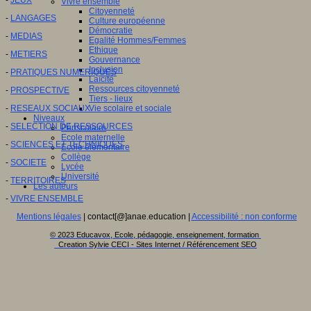
Vivre ensemble
Citoyenneté
-
LANGAGES
Culture européenne
Démocratie
-
MEDIAS
Egalité Hommes/Femmes
Ethique
-
METIERS
Gouvernance
Inclusion
-
PRATIQUES NUMERIQUES
Laïcité
Ressources citoyenneté
-
PROSPECTIVE
Tiers - lieux
-
RESEAUX SOCIAUX
Vie scolaire et sociale
Niveaux
-
SELECTION DE RESSOURCES
Périscolaire
Ecole maternelle
-
SCIENCES ET TECHNIQUES
Ecole élémentaire
Collège
-
SOCIETE
Lycée
Université
-
TERRITOIRES
Les auteurs
-
VIVRE ENSEMBLE
Mentions légales
| contact[@]anae.education |
Accessibilité : non conforme
© 2023 Educavox, Ecole, pédagogie, enseignement, formation
Creation Sylvie CECI - Sites Internet / Référencement SEO