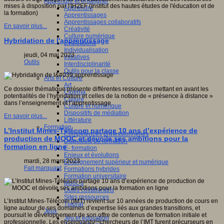
Apprendre et enseigner
mises à disposition par l'IH2EF (Institut des hautes études de l'éducation et de
Apprendre
la formation)
Apprentissages
Apprentissages collaboratifs
En savoir plus...
Créativité
Culture numérique
Hybridation de l'apprentissage
Evaluations
Individualisation
jeudi, 04 mai 2023
Initiatives
Outils
Interdisciplinarité
Outils pour la classe
Arts et Culture
Art
Ce dossier thématique présente différentes ressources mettant en avant les
Cinéma
potentialités de l’hybridation et celles de la notion de « présence à distance »
Culture
dans l’enseignement et l’apprentissage.
Culture et numérique
Dispositifs de médiation
En savoir plus...
Littérature
Formation
L’Institut Mines-Télécom partage 10 ans d’expérience de
Compétences professionnelles
production de MOOC et dévoile ses ambitions pour la
Dispositifs de formation
formation en ligne
E- formation
Enjeux et évolutions
mardi, 28 mars 2023
Enseignement supérieur et numérique
Fait marquant
Formations hybrides
Formation universitaire
Mooc’s
Outils collaboratifs
Sites ressources
L’Institut Mines-Télécom (IMT) revient sur 10 années de production de cours en
Tutorat
ligne autour de ses domaines d’expertise liés aux grandes transitions, et
Jeux
poursuit le développement de son offre de contenus de formation initiale et
Jeu et éducation
professionnelle. Les enseignantschercheurs de l’IMT furent précurseurs en