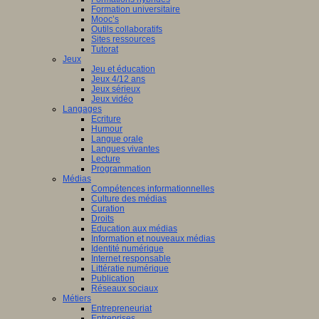
Formation universitaire
Mooc’s
Outils collaboratifs
Sites ressources
Tutorat
Jeux
Jeu et éducation
Jeux 4/12 ans
Jeux sérieux
Jeux vidéo
Langages
Ecriture
Humour
Langue orale
Langues vivantes
Lecture
Programmation
Médias
Compétences informationnelles
Culture des médias
Curation
Droits
Education aux médias
Information et nouveaux médias
Identité numérique
Internet responsable
Littératie numérique
Publication
Réseaux sociaux
Métiers
Entrepreneuriat
Entreprises