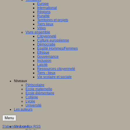
Europe
International
Régions
Ruralité
Territoires et projets
Tiers lieux
Villes
Vivre ensemble
Citoyenneté
Culture européenne
Démocratie
Egalité Hommes/Femmes
Ethique
Gouvernance
Inclusion
Laïcité
Ressources citoyenneté
Tiers - lieux
Vie scolaire et sociale
Niveaux
Périscolaire
Ecole maternelle
Ecole élémentaire
Collège
Lycée
Université
Les auteurs
Menu
S'abonner à ce flux RSS
S'informer