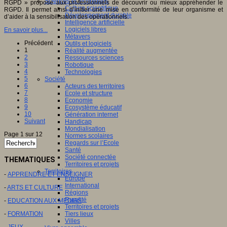
Sciences et techniques
RGPD » propose aux professionnels de découvrir ou mieux appréhender le
Culture scientifique
RGPD. Il permet ainsi d’initier une mise en conformité de leur organisme et
Développement durable
d’aider à la sensibilisation des opérationnels.
Intelligence artificielle
Logiciels libres
En savoir plus...
Métavers
Précédent
Outils et logiciels
1
Réalité augmentée
2
Ressources sciences
3
Robotique
4
Technologies
5
Société
6
Acteurs des territoires
7
Ecole et structure
8
Economie
9
Ecosystème éducatif
10
Génération internet
Suivant
Handicap
Mondialisation
Page 1 sur 12
Normes scolaires
Regards sur l’Ecole
Santé
Société connectée
THEMATIQUES
Territoires et projets
Territoires
-
APPRENDRE ET ENSEIGNER
Europe
International
-
ARTS ET CULTURE
Régions
Ruralité
-
EDUCATION AUX MEDIAS
Territoires et projets
-
FORMATION
Tiers lieux
Villes
-
JEUX