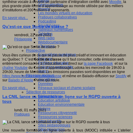
Fablab
synthèse vocale à devenir un partenaire d’intégration certifié avec
Moodle
, la
Géolocalisation
plus grande plate-forme d’apprentissage au monde utilisée par des milliers
Images
d’institutions et 200 millions d’apprenants.
Les mondes virtuels en éducation
Pratiques collaboratives
En savoir plus...
Podcasting
Smartphones
Qu’est-ce que Sortie de classe ?
Tableaux numériques
Tablettes
vendredi, 22 avril 2022
Web radio
Pédagogie
Webdocumentaire
eTwinning
Prospective
Ecosystème numérique
Vous êtes curieux de ce qui se passe de plus créatif et innovant en éducation
Espaces
au Québec ? C’est
Sortie de classe
qu’il faut consulter, cette émission web
Politique éducative
entièrement consacrée à l’éducation, en direct sur
la page Facebook
et sur la
Scénarios prospectifs
chaîne Youtube
du Centre d’apprentissage Ludoka les mercredi de 19h30 à
Temps
20h30, heure de Montréal. Les émissions passées sont disponibles en ligne
Réseaux sociaux
https://www.ludoka.ca/sortiedeclasse
et même en Balado-diffusion sur
Spotify
et
Algorithme
sur
Balado d’Apple
-Pierre qui roule.
Données
Réseaux sociaux et champ scolaire
En savoir plus...
Sélection de ressources
Bibliographies
La CNIL lance sa formation en ligne sur le RGPD ouverte à
Education artistique
tous
Education environnementale
Histoire
lundi, 01 mars 2021
Ressources citoyenneté
Pratiques
Ressources sciences
Sites éducatifs
Sites pédagogiques
Sites ressources
Une nouvelle formation en ligne ouverte à tous (MOOC) intitulée « L’atelier