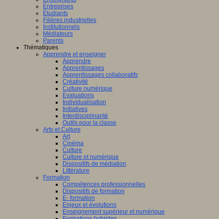
Entreprises
Etudiants
Filières industrielles
Institutionnels
Médiateurs
Parents
Thématiques
Apprendre et enseigner
Apprendre
Apprentissages
Apprentissages collaboratifs
Créativité
Culture numérique
Evaluations
Individualisation
Initiatives
Interdisciplinarité
Outils pour la classe
Arts et Culture
Art
Cinéma
Culture
Culture et numérique
Dispositifs de médiation
Littérature
Formation
Compétences professionnelles
Dispositifs de formation
E- formation
Enjeux et évolutions
Enseignement supérieur et numérique
Formations hybrides