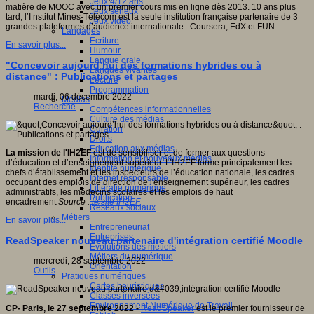
Jeux 4/12 ans
matière de MOOC avec un premier cours mis en ligne dès 2013. 10 ans plus
Jeux sérieux
tard, l’I nstitut Mines-Télécom est la seule institution française partenaire de 3
Jeux vidéo
grandes plateformes d’audience internationale : Coursera, EdX et FUN.
Langages
Ecriture
En savoir plus...
Humour
Langue orale
"Concevoir aujourd’hui des formations hybrides ou à
Langues vivantes
distance" : Publications et partages
Lecture
Programmation
mardi, 06 décembre 2022
Médias
Recherche
Compétences informationnelles
Culture des médias
Curation
Droits
Education aux médias
La mission de l'IH2EF
est de sensibiliser et de former aux questions
Information et nouveaux médias
d’éducation et d’enseignement supérieur. L’IH2EF forme principalement les
Identité numérique
chefs d’établissement et les inspecteurs de l’éducation nationale, les cadres
Internet responsable
occupant des emplois de direction de l'enseignement supérieur, les cadres
Littératie numérique
administratifs, les médecins scolaires et les emplois de haut
Publication
encadrement
.
Source :
le site IH2EF
Réseaux sociaux
Métiers
En savoir plus...
Entrepreneuriat
Entreprises
ReadSpeaker nouveau partenaire d'intégration certifié Moodle
Evolutions des métiers
Métiers du numérique
mercredi, 28 septembre 2022
Orientation
Outils
Pratiques numériques
Cartes heuristiques
Classes inversées
Environnement Numérique de Travail
CP- Paris, le 27 septembre 2022 -
ReadSpeaker
est le premier fournisseur de