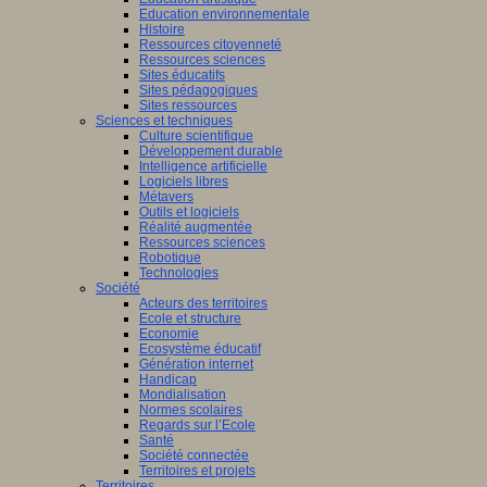
Education environnementale
Histoire
Ressources citoyenneté
Ressources sciences
Sites éducatifs
Sites pédagogiques
Sites ressources
Sciences et techniques
Culture scientifique
Développement durable
Intelligence artificielle
Logiciels libres
Métavers
Outils et logiciels
Réalité augmentée
Ressources sciences
Robotique
Technologies
Société
Acteurs des territoires
Ecole et structure
Economie
Ecosystème éducatif
Génération internet
Handicap
Mondialisation
Normes scolaires
Regards sur l’Ecole
Santé
Société connectée
Territoires et projets
Territoires