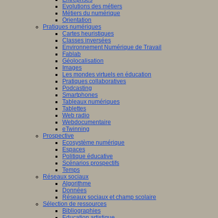
Evolutions des métiers
Métiers du numérique
Orientation
Pratiques numériques
Cartes heuristiques
Classes inversées
Environnement Numérique de Travail
Fablab
Géolocalisation
Images
Les mondes virtuels en éducation
Pratiques collaboratives
Podcasting
Smartphones
Tableaux numériques
Tablettes
Web radio
Webdocumentaire
eTwinning
Prospective
Ecosystème numérique
Espaces
Politique éducative
Scénarios prospectifs
Temps
Réseaux sociaux
Algorithme
Données
Réseaux sociaux et champ scolaire
Sélection de ressources
Bibliographies
Education artistique