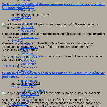
Débats
Faits marquants
Se former aux méthodologies numériques pour l'enseignement
Interviews
à l’université
Reportages
Brèves
mercredi, 04 septembre 2024
Agenda
Brèves
Innover
Didactique
Dispositifs
Pédagogie
Recherche
5 cours pour se former aux
méthodologies
numériques
pour l'
enseignement
Technologies
à l'université
:
Savoir(s)
Vous êtes professeurs à l'université ? Vous formez des enseignants du
Analyses
secondaire dans les INSPE ? Vous êtes doctorants vous préparant à
Conférences
l'enseignement supérieur ?
Outils
Pratiques
Les 5 cours du projet
ENID Teach
sont faits pour vous ! Et vous pouvez même
Acteurs de l'éducation
obtenir un 1 ECTS !
Animateurs
Chercheurs
En savoir plus...
Collectivités
Editeurs
Le bien-être des élèves et des personnels : la nouvelle série de
EdTech
podcasts
Encadrement
Enseignants
mercredi, 24 mai 2023
Entreprises
Outils
Etudiants
Filières industrielles
Institutionnels
Médiateurs
Au cœur de la politique éducative, le bien-être fait aujourd’hui l’objet de
Parents
nombreuses parutions et revient régulièrement dans les préoccupations des
Thématiques
acteurs et des usagers de nos établissements scolaires.Voici des ressources