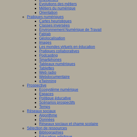
Evolutions des métiers
Métiers du numérique
Orientation
Pratiques numériques
Cartes heuristiques
Classes inversées
Environnement Numérique de Travail
Fablab
Géolocalisation
Images
Les mondes virtuels en éducation
Pratiques collaboratives
Podcasting
Smartphones
Tableaux numériques
Tablettes
Web radio
Webdocumentaire
eTwinning
Prospective
Ecosystème numérique
Espaces
Politique éducative
Scénarios prospectifs
Temps
Réseaux sociaux
Algorithme
Données
Réseaux sociaux et champ scolaire
Sélection de ressources
Bibliographies
Education artistique