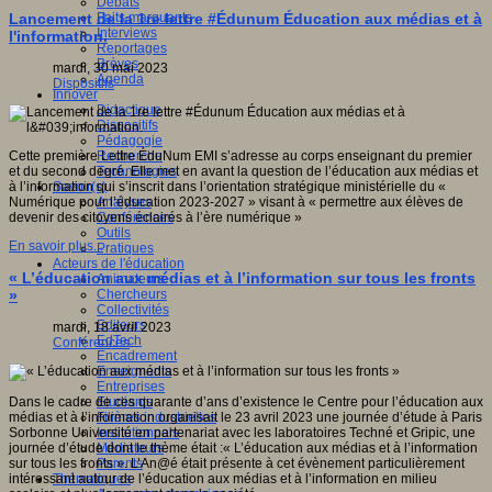
Débats
Faits marquants
Lancement de la 1re lettre #Édunum Éducation aux médias et à
Interviews
l'information.
Reportages
Brèves
mardi, 30 mai 2023
Agenda
Dispositifs
Innover
Didactique
Dispositifs
Pédagogie
Recherche
Cette première Lettre ÉduNum EMI s’adresse au corps enseignant du premier
Technologies
et du second degré. Elle met en avant la question de l’éducation aux médias et
Savoir(s)
à l’information qui s’inscrit dans l’orientation stratégique ministérielle du «
Analyses
Numérique pour l’éducation 2023-2027 » visant à « permettre aux élèves de
Conférences
devenir des citoyens éclairés à l’ère numérique »
Outils
En savoir plus...
Pratiques
Acteurs de l'éducation
« L’éducation aux médias et à l’information sur tous les fronts
Animateurs
Chercheurs
»
Collectivités
Editeurs
mardi, 18 avril 2023
EdTech
Conférences
Encadrement
Enseignants
Entreprises
Etudiants
Dans le cadre de ces quarante d’ans d’existence le Centre pour l’éducation aux
Filières industrielles
médias et à l’information organisait le 23 avril 2023 une journée d’étude à Paris
Institutionnels
Sorbonne Université en partenariat avec les laboratoires Techné et Gripic, une
Médiateurs
journée d’étude dont le thème était :« L’éducation aux médias et à l’information
Parents
sur tous les fronts ». L’An@é était présente à cet évènement particulièrement
Thématiques
intéressant autour de l’éducation aux médias et à l’information en milieu