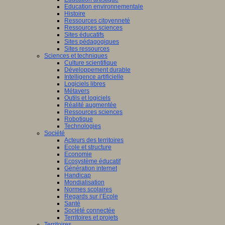
Education environnementale
Histoire
Ressources citoyenneté
Ressources sciences
Sites éducatifs
Sites pédagogiques
Sites ressources
Sciences et techniques
Culture scientifique
Développement durable
Intelligence artificielle
Logiciels libres
Métavers
Outils et logiciels
Réalité augmentée
Ressources sciences
Robotique
Technologies
Société
Acteurs des territoires
Ecole et structure
Economie
Ecosystème éducatif
Génération internet
Handicap
Mondialisation
Normes scolaires
Regards sur l’Ecole
Santé
Société connectée
Territoires et projets
Territoires