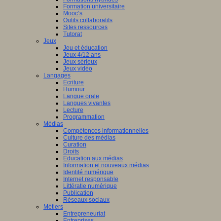
Formation universitaire
Mooc’s
Outils collaboratifs
Sites ressources
Tutorat
Jeux
Jeu et éducation
Jeux 4/12 ans
Jeux sérieux
Jeux vidéo
Langages
Ecriture
Humour
Langue orale
Langues vivantes
Lecture
Programmation
Médias
Compétences informationnelles
Culture des médias
Curation
Droits
Education aux médias
Information et nouveaux médias
Identité numérique
Internet responsable
Littératie numérique
Publication
Réseaux sociaux
Métiers
Entrepreneuriat
Entreprises