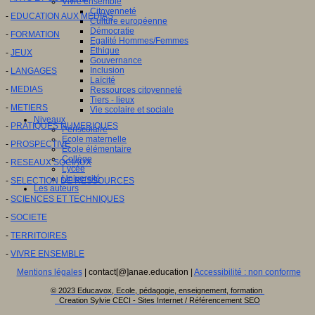
Vivre ensemble
Citoyenneté
-
EDUCATION AUX MEDIAS
Culture européenne
Démocratie
-
FORMATION
Egalité Hommes/Femmes
Ethique
-
JEUX
Gouvernance
Inclusion
-
LANGAGES
Laïcité
-
MEDIAS
Ressources citoyenneté
Tiers - lieux
-
METIERS
Vie scolaire et sociale
Niveaux
-
PRATIQUES NUMERIQUES
Périscolaire
Ecole maternelle
-
PROSPECTIVE
Ecole élémentaire
Collège
-
RESEAUX SOCIAUX
Lycée
Université
-
SELECTION DE RESSOURCES
Les auteurs
-
SCIENCES ET TECHNIQUES
-
SOCIETE
-
TERRITOIRES
-
VIVRE ENSEMBLE
Mentions légales
| contact[@]anae.education |
Accessibilité : non conforme
© 2023 Educavox, Ecole, pédagogie, enseignement, formation
Creation Sylvie CECI - Sites Internet / Référencement SEO