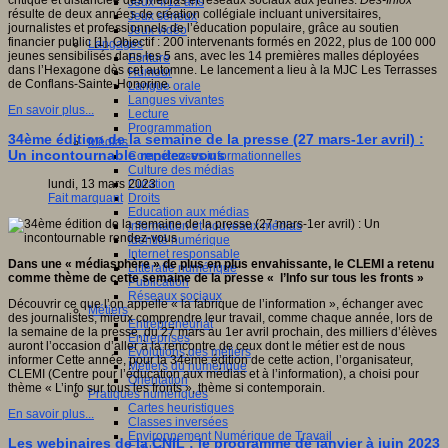
critique et distanciée des médias et réseaux sociaux aux jeunes.
Des-Infox
Jeux 4/12 ans
résulte de deux années de création collégiale incluant universitaires,
Jeux sérieux
journalistes et professionnels de l’éducation populaire, grâce au soutien
Jeux vidéo
financier public [1]. Objectif : 200 intervenants formés en 2022, plus de 100 000
Langages
jeunes sensibilisés dans les 5 ans, avec les 14 premières malles déployées
Ecriture
dans l’Hexagone dès cet automne. Le lancement a lieu à la MJC Les Terrasses
Humour
de Conflans-Sainte-Honorine.
Langue orale
Langues vivantes
En savoir plus...
Lecture
Programmation
34ème édition de la semaine de la presse (27 mars-1er avril) :
Médias
Un incontournable rendez-vous
Compétences informationnelles
Culture des médias
Curation
lundi, 13 mars 2023
Droits
Fait marquant
Education aux médias
Information et nouveaux médias
Identité numérique
Internet responsable
Dans une « médiasphère » de plus en plus envahissante, le CLEMI a retenu
Littératie numérique
comme thème de cette semaine de la presse « l’Info sur tous les fronts »
Publication
Réseaux sociaux
Découvrir ce que l’on appelle « la fabrique de l’information », échanger avec
Métiers
des journalistes, mieux comprendre leur travail, comme chaque année, lors de
Entrepreneuriat
la semaine de la presse, du 27 mars au 1er avril prochain, des milliers d’élèves
Entreprises
auront l’occasion d’aller à la rencontre de ceux dont le métier est de nous
Evolutions des métiers
informer Cette année, pour la 34ème édition de cette action, l’organisateur,
Métiers du numérique
CLEMI (Centre pour l’éducation aux médias et à l’information), a choisi pour
Orientation
thème « L’info sur tous les fronts », thème si contemporain.
Pratiques numériques
Cartes heuristiques
En savoir plus...
Classes inversées
Environnement Numérique de Travail
Les webinaires de la CNIL : le programme de janvier à juin 2023