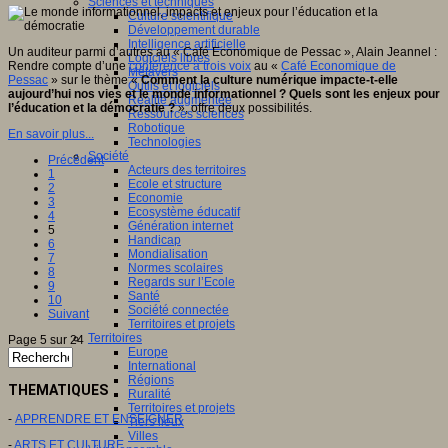
Sciences et techniques
Culture scientifique
Développement durable
Intelligence artificielle
Un auditeur parmi d’autres au « Café Economique de Pessac », Alain Jeannel :
Logiciels libres
Rendre compte d’une
conférence à trois voix
au «
Café Economique de
Métavers
Pessac
» sur le thème «
Comment la culture numérique impacte-t-elle
Outils et logiciels
aujourd’hui nos vies et le monde informationnel ? Quels sont les enjeux pour
Réalité augmentée
l’éducation et la démocratie ?
», offre deux possibilités.
Ressources sciences
Robotique
En savoir plus...
Technologies
Société
Précédent
Acteurs des territoires
1
Ecole et structure
2
Economie
3
Ecosystème éducatif
4
Génération internet
5
Handicap
6
Mondialisation
7
Normes scolaires
8
Regards sur l’Ecole
9
Santé
10
Société connectée
Suivant
Territoires et projets
Territoires
Page 5 sur 24
Europe
International
Régions
THEMATIQUES
Ruralité
Territoires et projets
-
APPRENDRE ET ENSEIGNER
Tiers lieux
Villes
-
ARTS ET CULTURE