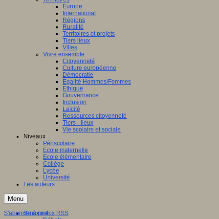
Europe
International
Régions
Ruralité
Territoires et projets
Tiers lieux
Villes
Vivre ensemble
Citoyenneté
Culture européenne
Démocratie
Egalité Hommes/Femmes
Ethique
Gouvernance
Inclusion
Laïcité
Ressources citoyenneté
Tiers - lieux
Vie scolaire et sociale
Niveaux
Périscolaire
Ecole maternelle
Ecole élémentaire
Collège
Lycée
Université
Les auteurs
Menu
S'abonner à ce flux RSS
S'informer