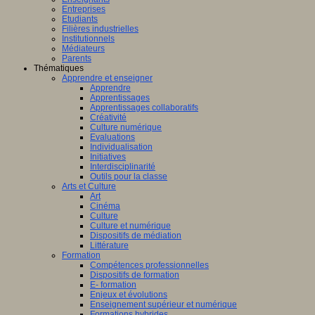
Entreprises
Etudiants
Filières industrielles
Institutionnels
Médiateurs
Parents
Thématiques
Apprendre et enseigner
Apprendre
Apprentissages
Apprentissages collaboratifs
Créativité
Culture numérique
Evaluations
Individualisation
Initiatives
Interdisciplinarité
Outils pour la classe
Arts et Culture
Art
Cinéma
Culture
Culture et numérique
Dispositifs de médiation
Littérature
Formation
Compétences professionnelles
Dispositifs de formation
E- formation
Enjeux et évolutions
Enseignement supérieur et numérique
Formations hybrides