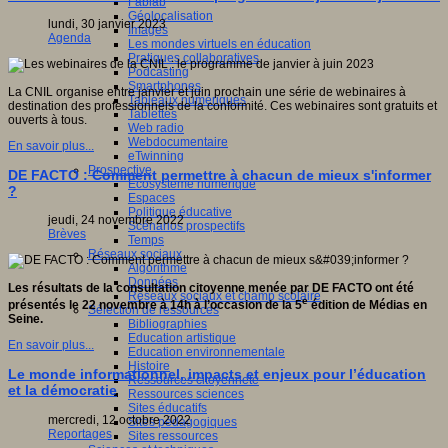
Fablab
Géolocalisation
lundi, 30 janvier 2023
Images
Agenda
Les mondes virtuels en éducation
Pratiques collaboratives
Podcasting
Smartphones
La CNIL organise entre janvier et juin prochain une série de webinaires à
Tableaux numériques
destination des professionnels de la conformité. Ces webinaires sont gratuits et
Tablettes
ouverts à tous.
Web radio
Webdocumentaire
En savoir plus...
eTwinning
Prospective
DE FACTO : Comment permettre à chacun de mieux s'informer
Ecosystème numérique
?
Espaces
Politique éducative
jeudi, 24 novembre 2022
Scénarios prospectifs
Brèves
Temps
Réseaux sociaux
Algorithme
Données
Les résultats de la consultation citoyenne menée par DE FACTO ont été
Réseaux sociaux et champ scolaire
e
présentés le 22 novembre à 14h à l’occasion de la 5
édition de Médias en
Sélection de ressources
Seine.
Bibliographies
Education artistique
En savoir plus...
Education environnementale
Histoire
Le monde informationnel, impacts et enjeux pour l’éducation
Ressources citoyenneté
et la démocratie
Ressources sciences
Sites éducatifs
mercredi, 12 octobre 2022
Sites pédagogiques
Reportages
Sites ressources