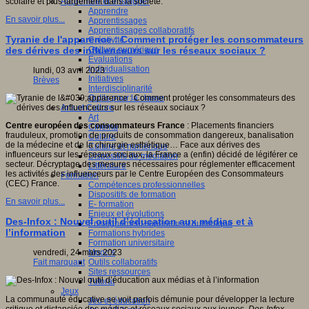
Apprendre et enseigner
scolaire et plus largement dans la société.
Apprendre
En savoir plus...
Apprentissages
Apprentissages collaboratifs
Tyranie de l'apparence : Comment protéger les consommateurs
Créativité
Culture numérique
des dérives des influenceurs sur les réseaux sociaux ?
Evaluations
Individualisation
lundi, 03 avril 2023
Initiatives
Brèves
Interdisciplinarité
Outils pour la classe
Arts et Culture
Art
Centre européen des consommateurs France
: Placements financiers
Cinéma
frauduleux, promotion de produits de consommation dangereux, banalisation
Culture
de la médecine et de la chirurgie esthétique… Face aux dérives des
Culture et numérique
influenceurs sur les réseaux sociaux, la France a (enfin) décidé de légiférer ce
Dispositifs de médiation
secteur. Décryptage des mesures nécessaires pour réglementer efficacement
Littérature
les activités des influenceurs par le Centre Européen des Consommateurs
Formation
(CEC) France.
Compétences professionnelles
Dispositifs de formation
En savoir plus...
E- formation
Enjeux et évolutions
Des-Infox : Nouvel outil d’éducation aux médias et à
Enseignement supérieur et numérique
l’information
Formations hybrides
Formation universitaire
Mooc’s
vendredi, 24 mars 2023
Outils collaboratifs
Fait marquant
Sites ressources
Tutorat
Jeux
La communauté éducative se voit parfois démunie pour développer la lecture
Jeu et éducation