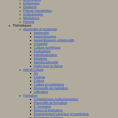
Entreprises
Etudiants
Filières industrielles
Institutionnels
Médiateurs
Parents
Thématiques
Apprendre et enseigner
Apprendre
Apprentissages
Apprentissages collaboratifs
Créativité
Culture numérique
Evaluations
Individualisation
Initiatives
Interdisciplinarité
Outils pour la classe
Arts et Culture
Art
Cinéma
Culture
Culture et numérique
Dispositifs de médiation
Littérature
Formation
Compétences professionnelles
Dispositifs de formation
E- formation
Enjeux et évolutions
Enseignement supérieur et numérique
Formations hybrides