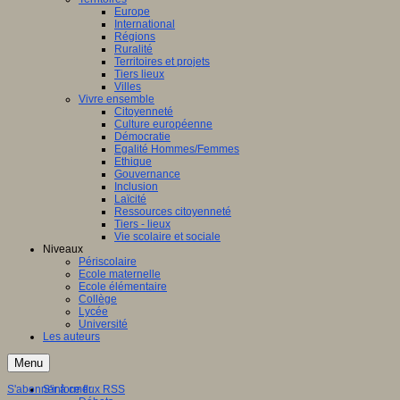
Europe
International
Régions
Ruralité
Territoires et projets
Tiers lieux
Villes
Vivre ensemble
Citoyenneté
Culture européenne
Démocratie
Egalité Hommes/Femmes
Ethique
Gouvernance
Inclusion
Laïcité
Ressources citoyenneté
Tiers - lieux
Vie scolaire et sociale
Niveaux
Périscolaire
Ecole maternelle
Ecole élémentaire
Collège
Lycée
Université
Les auteurs
Menu
S'abonner à ce flux RSS
S'informer