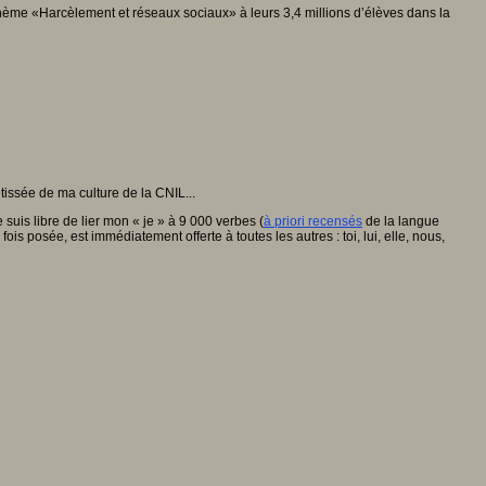
 thème «Harcèlement et réseaux sociaux» à leurs 3,4 millions d’élèves dans la
tissée de ma culture de la CNIL...
uis libre de lier mon « je » à 9 000 verbes (
à priori recensés
de la langue
is posée, est immédiatement offerte à toutes les autres : toi, lui, elle, nous,