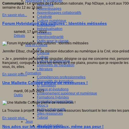
Apprendre et enseigner
Communiqué :
Le ministre de l’Éducation nationale, Pap NDiaye, a écrit aux 700
Apprendre
semaine du 12 au 16 juin.
Apprentissages
Apprentissages collaboratifs
En savoir plus...
Créativité
Culture numérique
Forum Hybridation des cultures : Identités métissées
Evaluations
Individualisation
samedi, 17 juin 2023
Initiatives
Débats
Interdisciplinarité
Outils pour la classe
Arts et Culture
Art
Jennifer Elbaz, chargée de mission éducation au numérique à la Cnil, vice-préside
Cinéma
Culture
« Je », première personne du singulier, désigne ce qui me concerne moi, personne
Culture et numérique
française), conjugués à tous les temps qu’il me plaira, pourvu que je respecte les r
Dispositifs de médiation
vous, ils, elles.
Littérature
Formation
En savoir plus...
Compétences professionnelles
Dispositifs de formation
Une Mallette Collège pleine de ressources !
E- formation
Enjeux et évolutions
mardi, 06 juin 2023
Enseignement supérieur et numérique
Outils
Formations hybrides
Formation universitaire
Mooc’s
Outils collaboratifs
La Trousse à projets : Pour trouver des ressources favorisant le lien entre les pare
Sites ressources
Tutorat
En savoir plus...
Jeux
Jeu et éducation
Nos ados sur les réseaux sociaux, même pas peur !