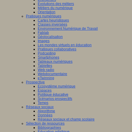
Evolutions des métiers
Métiers du numérique
Orientation
Pratiques numériques
Cartes heuristiques
Classes inversées
Environnement Numérique de Travail
Fablab
Géolocalisation
Images
Les mondes virtuels en éducation
Pratiques collaboratives
Podcasting
Smartphones
Tableaux numériques
Tablettes
Web radio
Webdocumentaire
eTwinning
Prospective
Ecosystème numérique
Espaces
Politique éducative
Scénarios prospectifs
Temps
Réseaux sociaux
Algorithme
Données
Réseaux sociaux et champ scolaire
Sélection de ressources
Bibliographies
Education artistique