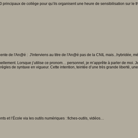
0 principaux de collège pour qu’ils organisent une heure de sensibilisation sur le
nte de l'An@é : J'interviens au titre de l'An@é pas de la CNIL mais...hybridée, mé
llement. Lorsque j’utilise ce pronom… personnel, je m’apprête à parler de moi. Je s
ègles de syntaxe en vigueur. Cette intention, teintée d’une très grande liberté, une fo
nts et l’École via les outils numériques : fiches-outils, vidéos…