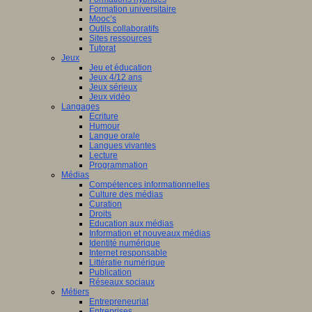
Formation universitaire
Mooc’s
Outils collaboratifs
Sites ressources
Tutorat
Jeux
Jeu et éducation
Jeux 4/12 ans
Jeux sérieux
Jeux vidéo
Langages
Ecriture
Humour
Langue orale
Langues vivantes
Lecture
Programmation
Médias
Compétences informationnelles
Culture des médias
Curation
Droits
Education aux médias
Information et nouveaux médias
Identité numérique
Internet responsable
Littératie numérique
Publication
Réseaux sociaux
Métiers
Entrepreneuriat
Entreprises