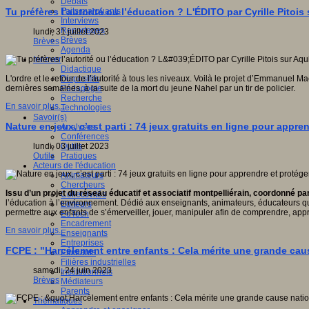
Débats
Faits marquants
Tu préfères l’autorité ou l’éducation ? L'ÉDITO par Cyrille Pitois 
Interviews
Reportages
lundi, 31 juillet 2023
Brèves
Brèves
Agenda
Innover
Didactique
Dispositifs
L'ordre et le retour de l’autorité à tous les niveaux. Voilà le projet d’Emmanuel
Pédagogie
dernières semaines, à la suite de la mort du jeune Nahel par un tir de policier.
Recherche
En savoir plus...
Technologies
Savoir(s)
Nature en jeux, c’est parti : 74 jeux gratuits en ligne pour appre
Analyses
Conférences
Outils
lundi, 03 juillet 2023
Pratiques
Outils
Acteurs de l'éducation
Animateurs
Chercheurs
Issu d’un projet du réseau éducatif et associatif montpelliérain, coordonné pa
Collectivités
l’éducation à l’environnement. Dédié aux enseignants, animateurs, éducateurs qui 
Editeurs
permettre aux enfants de s’émerveiller, jouer, manipuler afin de comprendre, app
EdTech
Encadrement
En savoir plus...
Enseignants
Entreprises
FCPE : "Harcèlement entre enfants : Cela mérite une grande ca
Etudiants
Filières industrielles
samedi, 24 juin 2023
Institutionnels
Brèves
Médiateurs
Parents
Thématiques