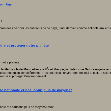
sur Aqui !
 Macron dessiné pour les habitants de ce pays, lundi dernier, comme antidote aux é
ndre et protéger notre planète
r la Métropole de Montpellier via l'Écolothèque, la plateforme Nature en jeux
réu
souhaitent initier différemment les enfants à l’environnement et à la culture scien
rendre et protéger l'environnement.
use nationale et beaucoup plus de moyens"