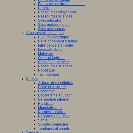
Education environnementale
Histoire
Ressources citoyenneté
Ressources sciences
Sites éducatifs
Sites pédagogiques
Sites ressources
Sciences et techniques
Culture scientifique
Développement durable
Intelligence artificielle
Logiciels libres
Métavers
Outils et logiciels
Réalité augmentée
Ressources sciences
Robotique
Technologies
Société
Acteurs des territoires
Ecole et structure
Economie
Ecosystème éducatif
Génération internet
Handicap
Mondialisation
Normes scolaires
Regards sur l’Ecole
Santé
Société connectée
Territoires et projets
Territoires