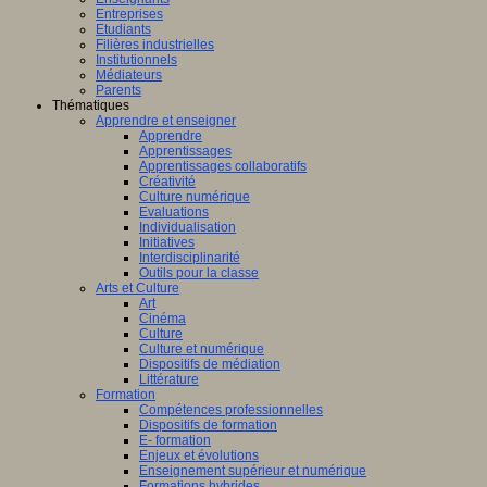
Entreprises
Etudiants
Filières industrielles
Institutionnels
Médiateurs
Parents
Thématiques
Apprendre et enseigner
Apprendre
Apprentissages
Apprentissages collaboratifs
Créativité
Culture numérique
Evaluations
Individualisation
Initiatives
Interdisciplinarité
Outils pour la classe
Arts et Culture
Art
Cinéma
Culture
Culture et numérique
Dispositifs de médiation
Littérature
Formation
Compétences professionnelles
Dispositifs de formation
E- formation
Enjeux et évolutions
Enseignement supérieur et numérique
Formations hybrides