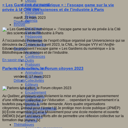
Débats
Faits marquants
« Les Gardiens du numérique » : l’escape game sur la vie
Interviews
privée à la Cité des sciences et de l’industrie à Paris
Reportages
Brèves
mardi, 21 mars 2023
Agenda
Dispositifs
Innover
Didactique
Dispositifs
Pédagogie
Recherche
À l’occasion du Printemps de l’esprit critique organisé par Universcience qui se
Technologies
déroulera du 21 mars au 3 avril 2023, la CNIL, le Groupe VYV et l’An@é-
Savoir(s)
Educavox proposent l’escape game « Les Gardiens du numérique » à la
Analyses
Bibliothèque des sciences et de l’industrie.
Conférences
En savoir plus...
Outils
Pratiques
Parlons éducation, le Forum citoyen 2023
Acteurs de l'éducation
Animateurs
Chercheurs
vendredi, 17 mars 2023
Collectivités
Débats
Editeurs
EdTech
Encadrement
Au Québec, plusieurs voix réclament la mise en place par le gouvernement
Enseignants
d’une réflexion collective sur l’éducation …
cependant le gouvernement n’a
Entreprises
toutefois pas répondu à cette demande. Alors quatre organisations
Etudiants
citoyennes, Debout pour l’école ! [i] Je protège mon école publique (JPMÉP)
Filières industrielles
[ii] École ensemble [iii] et le Mouvement pour une école moderne et ouverte
Institutionnels
(MÉMO) [iv] ont uni leurs efforts afin de permettre une réflexion collective sur la
Médiateurs
formation des jeunes. [v]
Parents
Thématiques