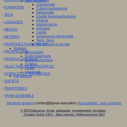
Vivre ensemble
Citoyenneté
-
FORMATION
Culture européenne
Démocratie
-
JEUX
Egalité Hommes/Femmes
Ethique
-
LANGAGES
Gouvernance
Inclusion
-
MEDIAS
Laïcité
Ressources citoyenneté
-
METIERS
Tiers - lieux
-
PRATIQUES NUMERIQUES
Vie scolaire et sociale
Niveaux
-
PROSPECTIVE
Périscolaire
Ecole maternelle
-
RESEAUX SOCIAUX
Ecole élémentaire
Collège
-
SELECTION DE RESSOURCES
Lycée
Université
-
SCIENCES ET TECHNIQUES
Les auteurs
-
SOCIETE
-
TERRITOIRES
-
VIVRE ENSEMBLE
Mentions légales
| contact[@]anae.education |
Accessibilité : non conforme
© 2023 Educavox, Ecole, pédagogie, enseignement, formation
Creation Sylvie CECI - Sites Internet / Référencement SEO