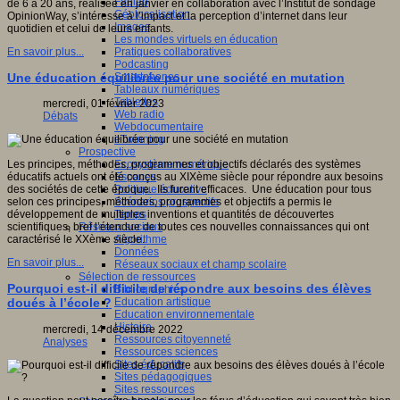
Fablab
de 6 à 20 ans, réalisée en janvier en collaboration avec l’Institut de sondage
Géolocalisation
OpinionWay, s’intéresse à l’impact et la perception d’internet dans leur
Images
quotidien et celui de leurs enfants.
Les mondes virtuels en éducation
Pratiques collaboratives
En savoir plus...
Podcasting
Smartphones
Une éducation équilibrée pour une société en mutation
Tableaux numériques
Tablettes
mercredi, 01 février 2023
Web radio
Débats
Webdocumentaire
eTwinning
Prospective
Ecosystème numérique
Les principes, méthodes, programmes et objectifs déclarés des systèmes
Espaces
éducatifs actuels ont été conçus au XIXème siècle pour répondre aux besoins
Politique éducative
des sociétés de cette époque. Ils furent efficaces. Une éducation pour tous
Scénarios prospectifs
selon ces principes, méthodes, programmes et objectifs a permis le
Temps
développement de multiples inventions et quantités de découvertes
Réseaux sociaux
scientifiques, bref l’étendue de toutes ces nouvelles connaissances qui ont
Algorithme
caractérisé le XXème siècle.
Données
En savoir plus...
Réseaux sociaux et champ scolaire
Sélection de ressources
Pourquoi est-il difficile de répondre aux besoins des élèves
Bibliographies
Education artistique
doués à l’école ?
Education environnementale
Histoire
mercredi, 14 décembre 2022
Ressources citoyenneté
Analyses
Ressources sciences
Sites éducatifs
Sites pédagogiques
Sites ressources