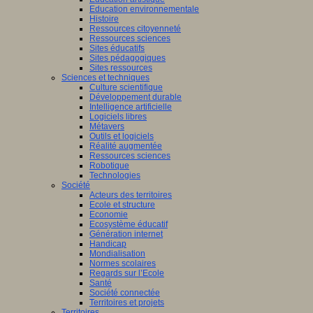
Education environnementale
Histoire
Ressources citoyenneté
Ressources sciences
Sites éducatifs
Sites pédagogiques
Sites ressources
Sciences et techniques
Culture scientifique
Développement durable
Intelligence artificielle
Logiciels libres
Métavers
Outils et logiciels
Réalité augmentée
Ressources sciences
Robotique
Technologies
Société
Acteurs des territoires
Ecole et structure
Economie
Ecosystème éducatif
Génération internet
Handicap
Mondialisation
Normes scolaires
Regards sur l’Ecole
Santé
Société connectée
Territoires et projets
Territoires