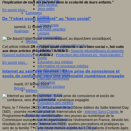
Jeux 4/12 ans
l’implication de tous les parents dans la scolarité de leurs enfants."
Jeux sérieux
Jeux vidéo
En savoir plus...
Langages
Ecriture
De "l’objet usuel connecté" au "bien social"
Humour
Langue orale
samedi, 11 février 2023
Langues vivantes
Analyses
Lecture
Programmation
Médias
Compétences informationnelles
Cet article intitulé
De « l’objet usuel connecté » au « bien social », fait suite
Culture des médias
aux deux articles précédents : Article 1 :
Aspects géopolitiques et rapports
Curation
Rapport public/privé
et
Article 2
:
Protection des mineurs.es : leurs paroles ?
Droits
Education aux médias
En savoir plus...
Information et nouveaux médias
Identité numérique
Internet au sein des familles : Entre prise de conscience et
Internet responsable
excès de confiance, vers une parentalité numérique engagée
Littératie numérique
Publication
mardi, 07 février 2023
Réseaux sociaux
Brèves
Métiers
Entrepreneuriat
Entreprises
Evolutions des métiers
Métiers du numérique
Paris, le 7 Février 2023 - A l’occasion de la 20ème édition du Safer Internet Day
Orientation
(SID), - journée mondiale pour un Internet plus sûr -
Internet Sans Crainte
, le
Pratiques numériques
Programme national de sensibilisation des jeunes au numérique de la
Cartes heuristiques
Commission européenne et organisateur de l'événement en France, dévoile les
Classes inversées
résultats de son étude “Internet en 2023 : quelles perceptions et pratiques au
Environnement Numérique de Travail
sein de la famille ?”. Cette étude menée auprès de 1136 parents d’enfants âgés