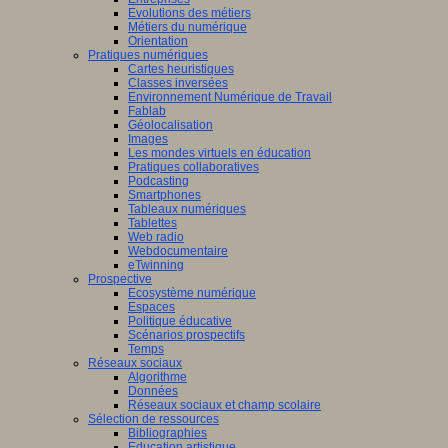
Evolutions des métiers
Métiers du numérique
Orientation
Pratiques numériques
Cartes heuristiques
Classes inversées
Environnement Numérique de Travail
Fablab
Géolocalisation
Images
Les mondes virtuels en éducation
Pratiques collaboratives
Podcasting
Smartphones
Tableaux numériques
Tablettes
Web radio
Webdocumentaire
eTwinning
Prospective
Ecosystème numérique
Espaces
Politique éducative
Scénarios prospectifs
Temps
Réseaux sociaux
Algorithme
Données
Réseaux sociaux et champ scolaire
Sélection de ressources
Bibliographies
Education artistique