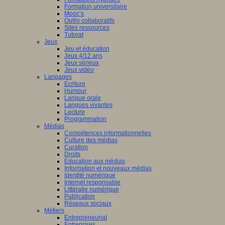
Formation universitaire
Mooc’s
Outils collaboratifs
Sites ressources
Tutorat
Jeux
Jeu et éducation
Jeux 4/12 ans
Jeux sérieux
Jeux vidéo
Langages
Ecriture
Humour
Langue orale
Langues vivantes
Lecture
Programmation
Médias
Compétences informationnelles
Culture des médias
Curation
Droits
Education aux médias
Information et nouveaux médias
Identité numérique
Internet responsable
Littératie numérique
Publication
Réseaux sociaux
Métiers
Entrepreneuriat
Entreprises