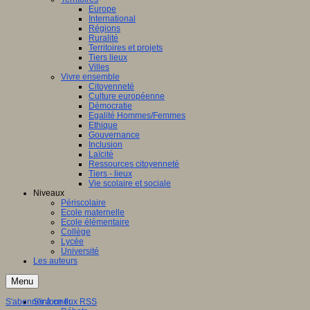
Europe
International
Régions
Ruralité
Territoires et projets
Tiers lieux
Villes
Vivre ensemble
Citoyenneté
Culture européenne
Démocratie
Egalité Hommes/Femmes
Ethique
Gouvernance
Inclusion
Laïcité
Ressources citoyenneté
Tiers - lieux
Vie scolaire et sociale
Niveaux
Périscolaire
Ecole maternelle
Ecole élémentaire
Collège
Lycée
Université
Les auteurs
Menu
S'abonner à ce flux RSS
S'informer