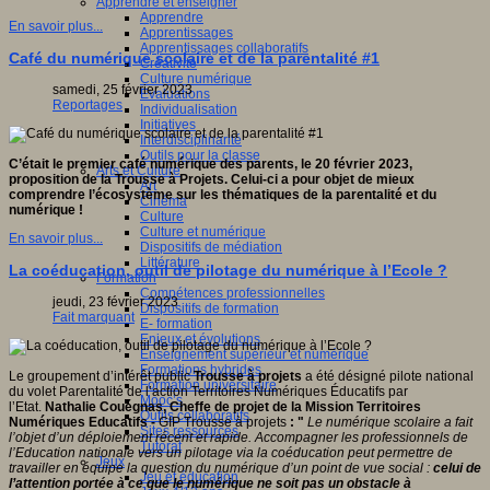
Apprendre et enseigner
Apprendre
En savoir plus...
Apprentissages
Apprentissages collaboratifs
Café du numérique scolaire et de la parentalité #1
Créativité
Culture numérique
samedi, 25 février 2023
Evaluations
Reportages
Individualisation
Initiatives
Interdisciplinarité
Outils pour la classe
C’était le premier café numérique des parents, le 20 février 2023,
Arts et Culture
proposition de la Trousse à Projets. Celui-ci a pour objet de mieux
Art
comprendre l’écosystème sur les thématiques de la parentalité et du
Cinéma
numérique !
Culture
Culture et numérique
En savoir plus...
Dispositifs de médiation
Littérature
La coéducation, outil de pilotage du numérique à l’Ecole ?
Formation
Compétences professionnelles
jeudi, 23 février 2023
Dispositifs de formation
Fait marquant
E- formation
Enjeux et évolutions
Enseignement supérieur et numérique
Formations hybrides
Le groupement d’intérêt public
Trousse à projets
a été désigné pilote national
Formation universitaire
du volet Parentalité de l’action Territoires Numériques Éducatifs par
Mooc’s
l’Etat.
Nathalie Couégnas, Cheffe de projet de la Mission Territoires
Outils collaboratifs
Numériques Educatifs -
GIP Trousse à projets
: "
Le numérique scolaire a fait
Sites ressources
l’objet d’un déploiement récent et rapide. Accompagner les professionnels de
Tutorat
l’Education nationale vers un pilotage via la coéducation peut permettre de
Jeux
travailler en équipe la question du numérique d’un point de vue social :
celui de
Jeu et éducation
l’attention portée à ce que le numérique ne soit pas un obstacle à