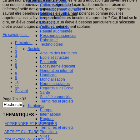
La question peut paraître banale pour les férus d’éducation qui savent très bien
Sciences et techniques
que nous ne pouvons plus enseigner de façon traditionnelle en raison de
Culture scientifique
l’hétérogénéité des groupes-classes qui s’offrent à nous. Or, quelle réponse
Développement durable
saurait être bénéfique pour les élèves à haut potentiel, comme nous les
Intelligence artificielle
appelons aussi, afin de répondre à leurs besoins d’apprendre ? Car, il faut se le
Logiciels libres
dire, un élève doué est avant tout un élève à besoins particuliers qui nécessite
Métavers
d’être accompagné dans son cheminement scolaire.
Outils et logiciels
Réalité augmentée
En savoir plus...
Ressources sciences
Robotique
Précédent
Technologies
2
Société
3
Acteurs des territoires
4
Ecole et structure
5
Economie
6
Ecosystème éducatif
7
Génération internet
8
Handicap
9
Mondialisation
10
Normes scolaires
11
Regards sur l’Ecole
Suivant
Santé
Société connectée
Page 7 sur 33
Territoires et projets
Territoires
Europe
THEMATIQUES
International
Régions
Ruralité
-
APPRENDRE ET ENSEIGNER
Territoires et projets
-
ARTS ET CULTURE
Tiers lieux
Villes
-
EDUCATION AUX MEDIAS