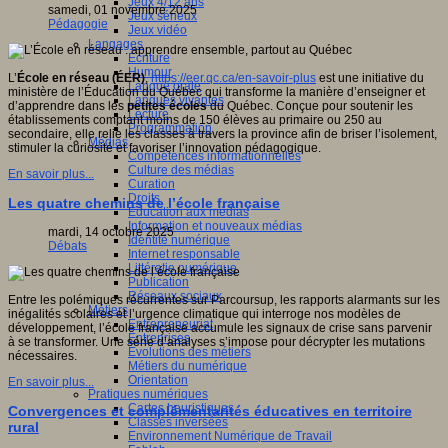
Jeux 4/12 ans
samedi, 01 novembre 2025
Jeux sérieux
Pédagogie
Jeux vidéo
Langages
Ecriture
Humour
L’
École en réseau (ÉER)
,
https://eer.qc.ca/en-savoir-plus
est une initiative du
Langue orale
ministère de l’Éducation du Québec qui transforme la manière d’enseigner et
Langues vivantes
d’apprendre dans les
petites écoles
du Québec. Conçue pour soutenir les
Lecture
établissements comptant moins de 150 élèves au primaire ou 250 au
Programmation
secondaire, elle relie les classes à travers la province afin de briser l’isolement,
Médias
stimuler la curiosité et favoriser l’innovation pédagogique.
Compétences informationnelles
Culture des médias
En savoir plus...
Curation
Droits
Les quatre chemins de l’école française
Education aux médias
Information et nouveaux médias
mardi, 14 octobre 2025
Identité numérique
Débats
Internet responsable
Littératie numérique
Publication
Réseaux sociaux
Entre les polémiques récurrentes sur Parcoursup, les rapports alarmants sur les
Métiers
inégalités scolaires et l’urgence climatique qui interroge nos modèles de
Entrepreneuriat
développement, l’école française accumule les signaux de crise sans parvenir
Entreprises
à se transformer. Une série d’analyses s’impose pour décrypter les mutations
Evolutions des métiers
nécessaires.
Métiers du numérique
Orientation
En savoir plus...
Pratiques numériques
Cartes heuristiques
Convergences et complémentarités éducatives en territoire
Classes inversées
rural
Environnement Numérique de Travail