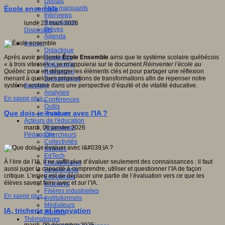
Débats
Faits marquants
École ensemble
Interviews
Reportages
lundi, 23 mars 2026
Brèves
Dispositifs
Agenda
Innover
Didactique
Dispositifs
Après avoir présenté
École Ensemble
ainsi que le système scolaire québécois
Pédagogie
« à trois vitesses », je m’appuierai sur le document
Réinventer l’école au
Recherche
Qué
bec
pour en dégager les éléments clés et pour partager une réflexion
Technologies
menant à quelques propositions de transformations afin de repenser notre
Savoir(s)
système scolaire dans une perspective d’équité et de vitalité éducative.
Analyses
En savoir plus...
Conférences
Outils
Que dois-je évaluer avec l'IA ?
Pratiques
Acteurs de l'éducation
Animateurs
mardi, 06 janvier 2026
Chercheurs
Pédagogie
Collectivités
Editeurs
EdTech
À l’ère de l’IA, il ne suffit plus d’évaluer seulement des connaissances : il faut
Encadrement
aussi juger la capacité à comprendre, utiliser et questionner l’IA de façon
Enseignants
critique. L’enjeu est de déplacer une partie de l’évaluation vers ce que les
Entreprises
élèves savent faire
avec
et
sur
l’IA.
Etudiants
Filières industrielles
En savoir plus...
Institutionnels
Médiateurs
IA, tricherie et innovation
Parents
Thématiques