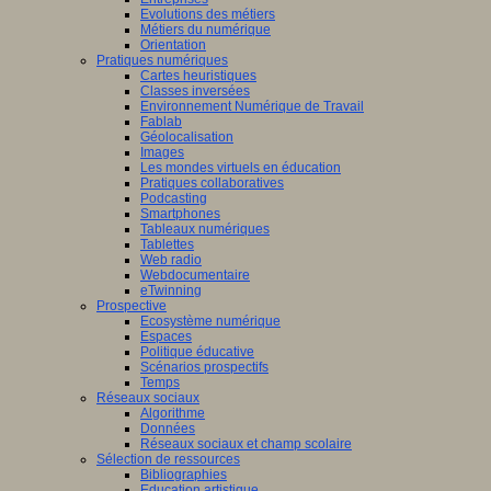
Evolutions des métiers
Métiers du numérique
Orientation
Pratiques numériques
Cartes heuristiques
Classes inversées
Environnement Numérique de Travail
Fablab
Géolocalisation
Images
Les mondes virtuels en éducation
Pratiques collaboratives
Podcasting
Smartphones
Tableaux numériques
Tablettes
Web radio
Webdocumentaire
eTwinning
Prospective
Ecosystème numérique
Espaces
Politique éducative
Scénarios prospectifs
Temps
Réseaux sociaux
Algorithme
Données
Réseaux sociaux et champ scolaire
Sélection de ressources
Bibliographies
Education artistique