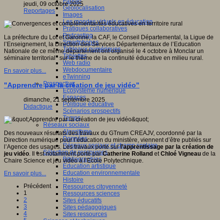
Fablab
jeudi, 09 octobre 2025
Géolocalisation
Reportages
Images
Les mondes virtuels en éducation
Pratiques collaboratives
Podcasting
La préfecture du Lot et Garonne, la CAF, le Conseil Départemental, la Ligue de
Smartphones
l’Enseignement, la Direction des Services Départementaux de l’Education
Tableaux numériques
Nationale de ce même département ont organisé le 4 octobre à Monclar un
Tablettes
séminaire territorial* sur le thème de la continuité éducative en milieu rural.
Web radio
Webdocumentaire
En savoir plus...
eTwinning
Prospective
"Apprendre par la création de jeu vidéo"
Ecosystème numérique
Espaces
dimanche, 21 septembre 2025
Politique éducative
Didactique
Scénarios prospectifs
Temps
Réseaux sociaux
Algorithme
Des nouveaux résultats des travaux du GTnum CREAJV, coordonné par la
Données
Direction numérique pour l’éducation du ministère, viennent d’être publiés sur
Réseaux sociaux et champ scolaire
l’Agence des usages. Les travaux porte sur
l’apprentissage par la création de
Sélection de ressources
jeu vidéo
. Il est notamment porté par
Catherine Rolland
et
Chloé Vigneau
de la
Bibliographies
Chaire Science et jeu vidéo à l’Ecole Polytechnique.
Education artistique
Education environnementale
En savoir plus...
Histoire
Précédent
Ressources citoyenneté
1
Ressources sciences
2
Sites éducatifs
3
Sites pédagogiques
4
Sites ressources