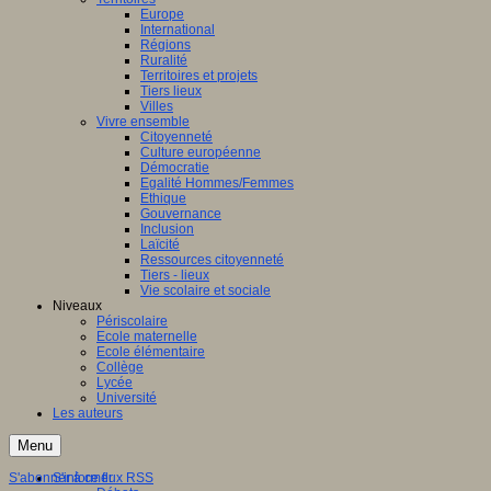
Europe
International
Régions
Ruralité
Territoires et projets
Tiers lieux
Villes
Vivre ensemble
Citoyenneté
Culture européenne
Démocratie
Egalité Hommes/Femmes
Ethique
Gouvernance
Inclusion
Laïcité
Ressources citoyenneté
Tiers - lieux
Vie scolaire et sociale
Niveaux
Périscolaire
Ecole maternelle
Ecole élémentaire
Collège
Lycée
Université
Les auteurs
Menu
S'abonner à ce flux RSS
S'informer