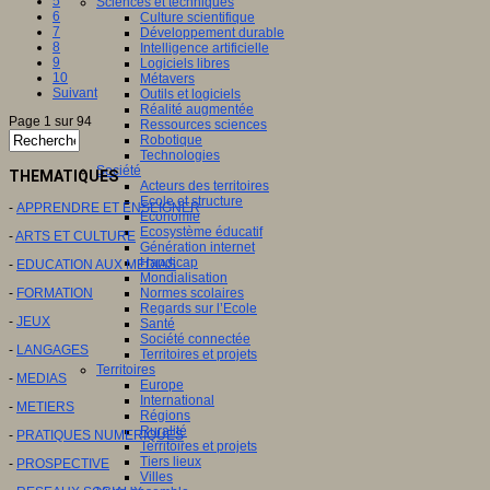
5
Sciences et techniques
6
Culture scientifique
7
Développement durable
8
Intelligence artificielle
9
Logiciels libres
10
Métavers
Suivant
Outils et logiciels
Réalité augmentée
Page 1 sur 94
Ressources sciences
Robotique
Technologies
Société
THEMATIQUES
Acteurs des territoires
Ecole et structure
-
APPRENDRE ET ENSEIGNER
Economie
Ecosystème éducatif
-
ARTS ET CULTURE
Génération internet
Handicap
-
EDUCATION AUX MEDIAS
Mondialisation
-
FORMATION
Normes scolaires
Regards sur l’Ecole
-
JEUX
Santé
Société connectée
-
LANGAGES
Territoires et projets
Territoires
-
MEDIAS
Europe
International
-
METIERS
Régions
Ruralité
-
PRATIQUES NUMERIQUES
Territoires et projets
Tiers lieux
-
PROSPECTIVE
Villes