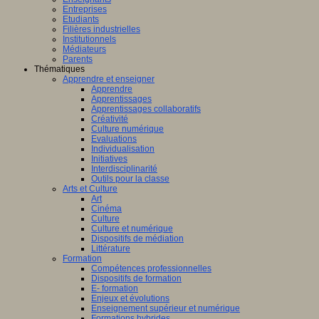
Entreprises
Etudiants
Filières industrielles
Institutionnels
Médiateurs
Parents
Thématiques
Apprendre et enseigner
Apprendre
Apprentissages
Apprentissages collaboratifs
Créativité
Culture numérique
Evaluations
Individualisation
Initiatives
Interdisciplinarité
Outils pour la classe
Arts et Culture
Art
Cinéma
Culture
Culture et numérique
Dispositifs de médiation
Littérature
Formation
Compétences professionnelles
Dispositifs de formation
E- formation
Enjeux et évolutions
Enseignement supérieur et numérique
Formations hybrides