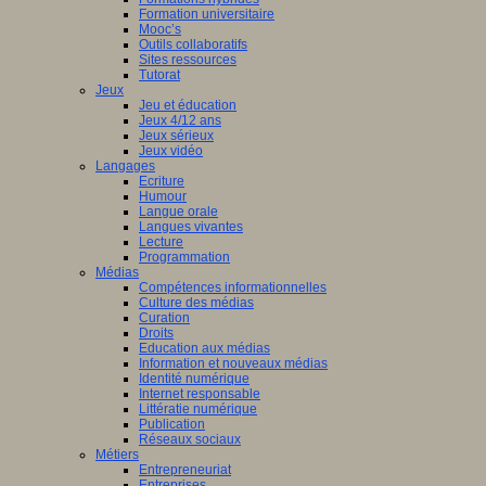
Formation universitaire
Mooc’s
Outils collaboratifs
Sites ressources
Tutorat
Jeux
Jeu et éducation
Jeux 4/12 ans
Jeux sérieux
Jeux vidéo
Langages
Ecriture
Humour
Langue orale
Langues vivantes
Lecture
Programmation
Médias
Compétences informationnelles
Culture des médias
Curation
Droits
Education aux médias
Information et nouveaux médias
Identité numérique
Internet responsable
Littératie numérique
Publication
Réseaux sociaux
Métiers
Entrepreneuriat
Entreprises