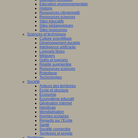
Education environnementale
Histoire
Ressources citoyenneté
Ressources sciences
Sites éducatifs
Sites pédagogiques
Sites ressources
Sciences et techniques
Culture scientifique
Développement durable
Intelligence artificielle
Logiciels libres
Métavers
Outils et logiciels
Réalité augmentée
Ressources sciences
Robotique
Technologies
Société
Acteurs des territoires
Ecole et structure
Economie
Ecosystème éducatif
Génération internet
Handicap
Mondialisation
Normes scolaires
Regards sur l’Ecole
Santé
Société connectée
Territoires et projets
Territoires