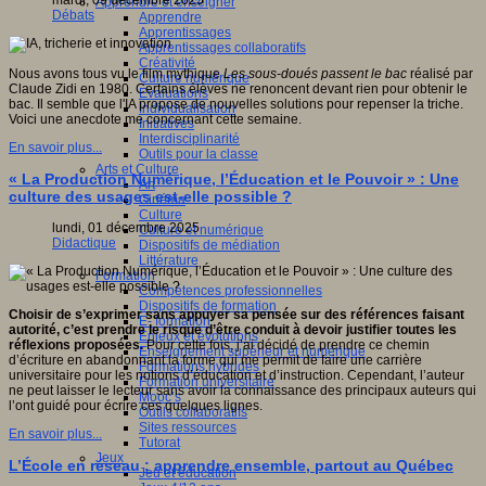
mardi, 09 décembre 2025
Apprendre et enseigner
Débats
Apprendre
Apprentissages
Apprentissages collaboratifs
Créativité
Nous avons tous vu le film mythique
Les sous-doués passent le bac
réalisé par
Culture numérique
Claude Zidi en 1980. Certains élèves ne renoncent devant rien pour obtenir le
Evaluations
bac. Il semble que l'IA propose de nouvelles solutions pour repenser la triche.
Individualisation
Voici une anecdote me concernant cette semaine.
Initiatives
Interdisciplinarité
En savoir plus...
Outils pour la classe
Arts et Culture
« La Production Numérique, l’Éducation et le Pouvoir » : Une
Art
culture des usages est-elle possible ?
Cinéma
Culture
lundi, 01 décembre 2025
Culture et numérique
Didactique
Dispositifs de médiation
Littérature
Formation
Compétences professionnelles
Dispositifs de formation
Choisir de s’exprimer sans appuyer sa pensée sur des références faisant
E- formation
autorité, c’est prendre le risque d’être conduit à devoir justifier toutes les
Enjeux et évolutions
réflexions proposées.
Pour cette fois, j’ai décidé de prendre ce chemin
Enseignement supérieur et numérique
d’écriture en abandonnant la forme qui me permit de faire une carrière
Formations hybrides
universitaire pour les notions d’éducation et d’instruction. Cependant, l’auteur
Formation universitaire
ne peut laisser le lecteur sans avoir la connaissance des principaux auteurs qui
Mooc’s
l’ont guidé pour écrire ces quelques lignes.
Outils collaboratifs
Sites ressources
En savoir plus...
Tutorat
Jeux
L’École en réseau : apprendre ensemble, partout au Québec
Jeu et éducation