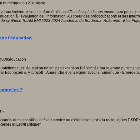
uveaux lecteurs » sont confrontés à des difficultés spécifiques encore peu prises 
éducation à l’évaluation de l’information. Au coeur des préoccupations et des interro
de synthèse TraAM EMI 2023-2024 Académie de Bordeaux- Référente : Elsa Pujo
ans l'éducation
 quotidienne, et l'éducation ne fait pas exception.Plébiscitée par le grand public et 
ar Econocom & Microsoft : Apprendre et enseigner avec le numérique - Emergence 
sionnelles ?
ersonnels administratifs, chefs de service ou d'établissements du rectorat, des DS
elles et Esprit critique"