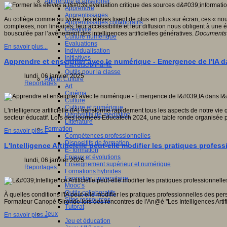
Apprendre et enseigner
Apprendre
Apprentissages
Au collège comme au lycée, les élèves lisent de plus en plus sur écran, ces « no
Apprentissages collaboratifs
complexes, non linéaires, leur accessibilité et leur diffusion nous obligent à une 
Créativité
bousculée par l’avènement des intelligences artificielles génératives.
Documents 
Culture numérique
Evaluations
En savoir plus...
Individualisation
Initiatives
Apprendre et enseigner avec le numérique - Emergence de l'IA d
Interdisciplinarité
Outils pour la classe
lundi, 06 janvier 2025
Arts et Culture
Reportages
Art
Cinéma
Culture
Culture et numérique
L'intelligence artificielle (IA) transforme rapidement tous les aspects de notre vie
Dispositifs de médiation
secteur éducatif. Lors des journées Educatech 2024, une table ronde organisée p
Littérature
Formation
En savoir plus...
Compétences professionnelles
Dispositifs de formation
L'Intelligence Artificielle peut-elle modifier les pratiques profes
E- formation
Enjeux et évolutions
lundi, 06 janvier 2025
Enseignement supérieur et numérique
Reportages
Formations hybrides
Formation universitaire
Mooc’s
Outils collaboratifs
À quelles conditions l'IA peut-elle modifier les pratiques professionnelles des p
Sites ressources
Formateur Canopé Gironde lors des rencontres de l'An@é "Les Intelligences Artifici
Tutorat
Jeux
En savoir plus...
Jeu et éducation