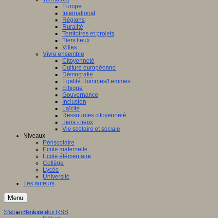
Europe
International
Régions
Ruralité
Territoires et projets
Tiers lieux
Villes
Vivre ensemble
Citoyenneté
Culture européenne
Démocratie
Egalité Hommes/Femmes
Ethique
Gouvernance
Inclusion
Laïcité
Ressources citoyenneté
Tiers - lieux
Vie scolaire et sociale
Niveaux
Périscolaire
Ecole maternelle
Ecole élémentaire
Collège
Lycée
Université
Les auteurs
Menu
S'abonner à ce flux RSS
S'informer