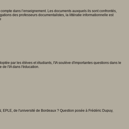
en compte dans l’enseignement. Les documents auxquels ils sont confrontés,
gations des professeurs documentalistes, la littératie informationnelle est
s
adoptée par les élèves et étudiants, l'IA soulève d'importantes questions dans le
de l'IA dans l'éducation.
DEN, EPLE, de l'université de Bordeaux ? Question posée à Frédéric Dupuy,