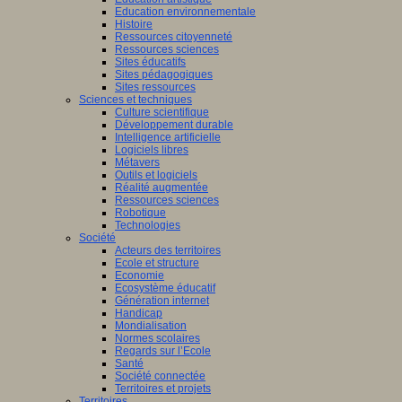
Education environnementale
Histoire
Ressources citoyenneté
Ressources sciences
Sites éducatifs
Sites pédagogiques
Sites ressources
Sciences et techniques
Culture scientifique
Développement durable
Intelligence artificielle
Logiciels libres
Métavers
Outils et logiciels
Réalité augmentée
Ressources sciences
Robotique
Technologies
Société
Acteurs des territoires
Ecole et structure
Economie
Ecosystème éducatif
Génération internet
Handicap
Mondialisation
Normes scolaires
Regards sur l’Ecole
Santé
Société connectée
Territoires et projets
Territoires