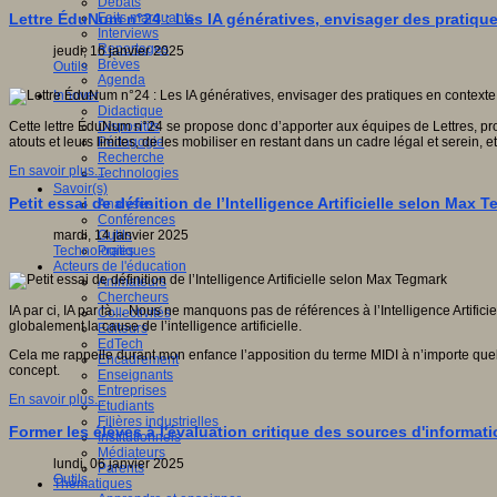
Débats
Faits marquants
Lettre ÉduNum n°24 : Les IA génératives, envisager des pratiq
Interviews
Reportages
jeudi, 16 janvier 2025
Brèves
Outils
Agenda
Innover
Didactique
Dispositifs
Cette lettre ÉduNum n°24 se propose donc d’apporter aux équipes de Lettres, pr
Pédagogie
atouts et leurs limites, de les mobiliser en restant dans un cadre légal et serein,
Recherche
En savoir plus...
Technologies
Savoir(s)
Petit essai de définition de l’Intelligence Artificielle selon Max 
Analyses
Conférences
Outils
mardi, 14 janvier 2025
Pratiques
Technologies
Acteurs de l'éducation
Animateurs
Chercheurs
IA par ci, IA par là… Nous ne manquons pas de références à l’Intelligence Artifici
Collectivités
globalement la cause de l’intelligence artificielle.
Editeurs
EdTech
Cela me rappelle durant mon enfance l’apposition du terme MIDI à n’importe quel o
Encadrement
concept.
Enseignants
Entreprises
En savoir plus...
Etudiants
Filières industrielles
Former les élèves à l'évaluation critique des sources d'informat
Institutionnels
Médiateurs
lundi, 06 janvier 2025
Parents
Outils
Thématiques