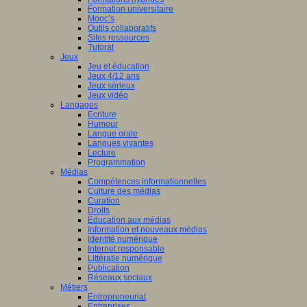
Formation universitaire
Mooc’s
Outils collaboratifs
Sites ressources
Tutorat
Jeux
Jeu et éducation
Jeux 4/12 ans
Jeux sérieux
Jeux vidéo
Langages
Ecriture
Humour
Langue orale
Langues vivantes
Lecture
Programmation
Médias
Compétences informationnelles
Culture des médias
Curation
Droits
Education aux médias
Information et nouveaux médias
Identité numérique
Internet responsable
Littératie numérique
Publication
Réseaux sociaux
Métiers
Entrepreneuriat
Entreprises