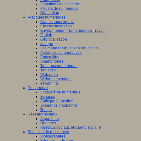
Evolutions des métiers
Métiers du numérique
Orientation
Pratiques numériques
Cartes heuristiques
Classes inversées
Environnement Numérique de Travail
Fablab
Géolocalisation
Images
Les mondes virtuels en éducation
Pratiques collaboratives
Podcasting
Smartphones
Tableaux numériques
Tablettes
Web radio
Webdocumentaire
eTwinning
Prospective
Ecosystème numérique
Espaces
Politique éducative
Scénarios prospectifs
Temps
Réseaux sociaux
Algorithme
Données
Réseaux sociaux et champ scolaire
Sélection de ressources
Bibliographies
Education artistique