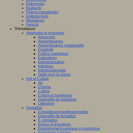
Entreprises
Etudiants
Filières industrielles
Institutionnels
Médiateurs
Parents
Thématiques
Apprendre et enseigner
Apprendre
Apprentissages
Apprentissages collaboratifs
Créativité
Culture numérique
Evaluations
Individualisation
Initiatives
Interdisciplinarité
Outils pour la classe
Arts et Culture
Art
Cinéma
Culture
Culture et numérique
Dispositifs de médiation
Littérature
Formation
Compétences professionnelles
Dispositifs de formation
E- formation
Enjeux et évolutions
Enseignement supérieur et numérique
Formations hybrides