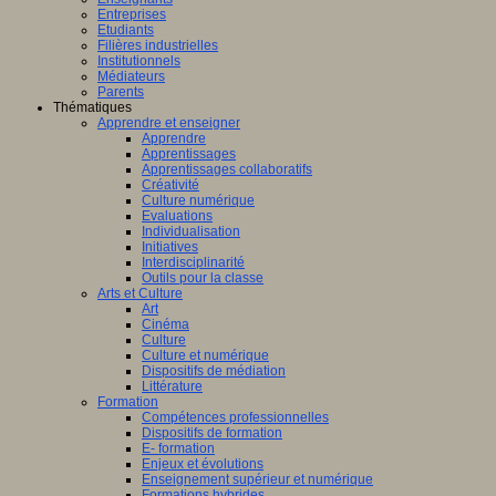
Entreprises
Etudiants
Filières industrielles
Institutionnels
Médiateurs
Parents
Thématiques
Apprendre et enseigner
Apprendre
Apprentissages
Apprentissages collaboratifs
Créativité
Culture numérique
Evaluations
Individualisation
Initiatives
Interdisciplinarité
Outils pour la classe
Arts et Culture
Art
Cinéma
Culture
Culture et numérique
Dispositifs de médiation
Littérature
Formation
Compétences professionnelles
Dispositifs de formation
E- formation
Enjeux et évolutions
Enseignement supérieur et numérique
Formations hybrides