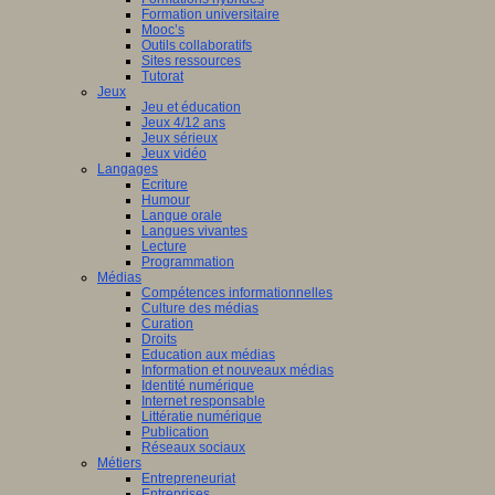
Formation universitaire
Mooc’s
Outils collaboratifs
Sites ressources
Tutorat
Jeux
Jeu et éducation
Jeux 4/12 ans
Jeux sérieux
Jeux vidéo
Langages
Ecriture
Humour
Langue orale
Langues vivantes
Lecture
Programmation
Médias
Compétences informationnelles
Culture des médias
Curation
Droits
Education aux médias
Information et nouveaux médias
Identité numérique
Internet responsable
Littératie numérique
Publication
Réseaux sociaux
Métiers
Entrepreneuriat
Entreprises