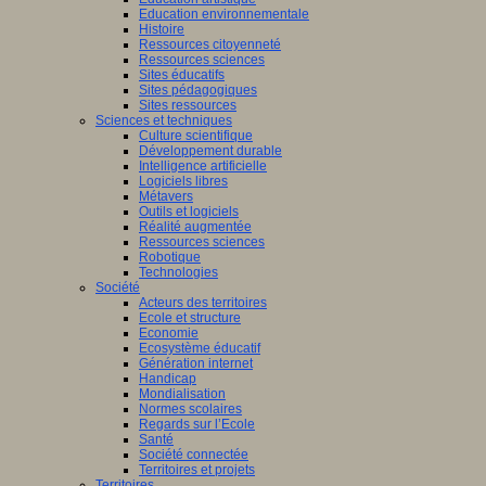
Education environnementale
Histoire
Ressources citoyenneté
Ressources sciences
Sites éducatifs
Sites pédagogiques
Sites ressources
Sciences et techniques
Culture scientifique
Développement durable
Intelligence artificielle
Logiciels libres
Métavers
Outils et logiciels
Réalité augmentée
Ressources sciences
Robotique
Technologies
Société
Acteurs des territoires
Ecole et structure
Economie
Ecosystème éducatif
Génération internet
Handicap
Mondialisation
Normes scolaires
Regards sur l’Ecole
Santé
Société connectée
Territoires et projets
Territoires