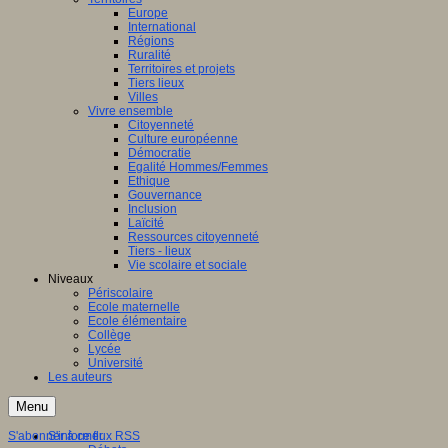
Europe
International
Régions
Ruralité
Territoires et projets
Tiers lieux
Villes
Vivre ensemble
Citoyenneté
Culture européenne
Démocratie
Egalité Hommes/Femmes
Ethique
Gouvernance
Inclusion
Laïcité
Ressources citoyenneté
Tiers - lieux
Vie scolaire et sociale
Niveaux
Périscolaire
Ecole maternelle
Ecole élémentaire
Collège
Lycée
Université
Les auteurs
Menu
S'abonner à ce flux RSS
S'informer