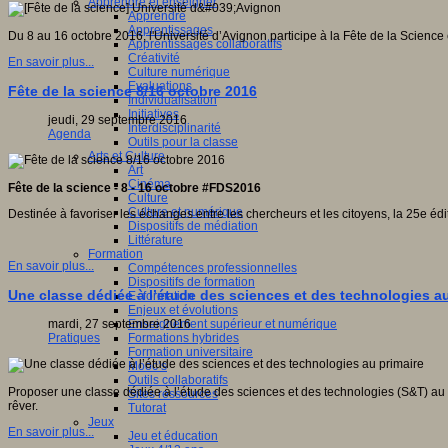
Apprendre et enseigner
Apprendre
Apprentissages
Du 8 au 16 octobre 2016, l'Université d’Avignon participe à la Fête de la Science
Apprentissages collaboratifs
Créativité
En savoir plus...
Culture numérique
Evaluations
Fête de la science 8/16 octobre 2016
Individualisation
Initiatives
jeudi, 29 septembre 2016
Interdisciplinarité
Agenda
Outils pour la classe
Arts et Culture
Art
Cinéma
Fête de la science - 8 - 16 octobre #FDS2016
Culture
Culture et numérique
Destinée à favoriser les échanges entre les chercheurs et les citoyens, la 25e éd
Dispositifs de médiation
Littérature
Formation
En savoir plus...
Compétences professionnelles
Dispositifs de formation
Une classe dédiée à l’étude des sciences et des technologies au
E- formation
Enjeux et évolutions
Enseignement supérieur et numérique
mardi, 27 septembre 2016
Formations hybrides
Pratiques
Formation universitaire
Mooc’s
Outils collaboratifs
Proposer une classe dédiée à l’étude des sciences et des technologies (S&T) au 
Sites ressources
rêver.
Tutorat
Jeux
En savoir plus...
Jeu et éducation