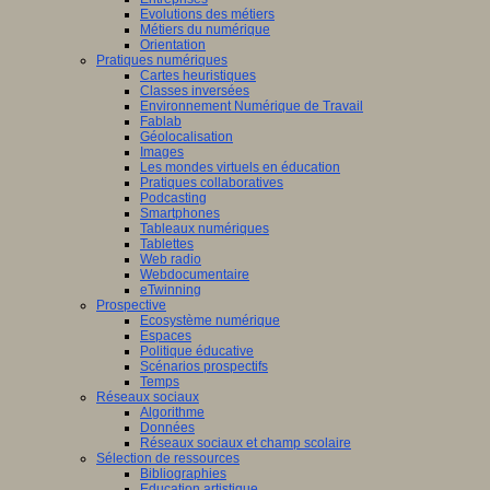
Evolutions des métiers
Métiers du numérique
Orientation
Pratiques numériques
Cartes heuristiques
Classes inversées
Environnement Numérique de Travail
Fablab
Géolocalisation
Images
Les mondes virtuels en éducation
Pratiques collaboratives
Podcasting
Smartphones
Tableaux numériques
Tablettes
Web radio
Webdocumentaire
eTwinning
Prospective
Ecosystème numérique
Espaces
Politique éducative
Scénarios prospectifs
Temps
Réseaux sociaux
Algorithme
Données
Réseaux sociaux et champ scolaire
Sélection de ressources
Bibliographies
Education artistique