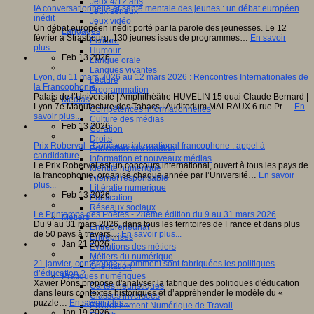
Jeux 4/12 ans
IA conversationnelle et santé mentale des jeunes : un débat européen
Jeux sérieux
inédit
Jeux vidéo
Un débat européen inédit porté par la parole des jeunesses. Le 12
Langages
février à Strasbourg, 130 jeunes issus de programmes…
En savoir
Ecriture
plus...
Humour
Feb 13 2026
Langue orale
Langues vivantes
Lyon, du 11 mars 2026 au 12 mars 2026 : Rencontres Internationales de
Lecture
la Francophonie
Programmation
Palais de l’Université | Amphithéâtre HUVELIN 15 quai Claude Bernard |
Médias
Lyon 7e Manufacture des Tabacs | Auditorium MALRAUX 6 rue Pr.…
En
Compétences informationnelles
savoir plus...
Culture des médias
Feb 13 2026
Curation
Droits
Prix Roberval - Concours international francophone : appel à
Education aux médias
candidature
Information et nouveaux médias
Le Prix Roberval est un concours international, ouvert à tous les pays de
Identité numérique
la francophonie, organisé chaque année par l’Université…
En savoir
Internet responsable
plus...
Littératie numérique
Feb 13 2026
Publication
Réseaux sociaux
Le Printemps des Poètes - 28ème édition du 9 au 31 mars 2026
Métiers
Du 9 au 31 mars 2026, dans tous les territoires de France et dans plus
Entrepreneuriat
de 50 pays à travers…
En savoir plus...
Entreprises
Jan 21 2026
Evolutions des métiers
Métiers du numérique
21 janvier, conférence : Comment sont fabriquées les politiques
Orientation
d’éducation ?
Pratiques numériques
Xavier Pons propose d'analyser la fabrique des politiques d'éducation
Cartes heuristiques
dans leurs contextes historiques et d’appréhender le modèle du «
Classes inversées
puzzle…
En savoir plus...
Environnement Numérique de Travail
Jan 19 2026