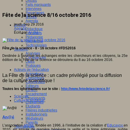
Débats
Faits marquants
Interviews
Reportages
Fête de la science 8/16 octobre 2016
Brèves
Agenda
jeudi, Sep 29 2016
Innover
Agenda
Didactique
Écrit par
An@é
Dispositifs
Pédagogie
Recherche
Technologies
Fête de la science - 8 - 16 octobre #FDS2016
Savoir(s)
Analyses
Destinée à favoriser les échanges entre les chercheurs et les citoyens, la 25e
Conférences
édition de la Fête de la Science se déroulera du 8 au 16 octobre 2016.
Outils
Pratiques
Acteurs de l'éducation
Animateurs
La Fête de la science : un cadre privilégié pour la diffusion
Chercheurs
de la culture scientifique !
Collectivités
Editeurs
Toutes les informations sur le site :
http://www.fetedelascience.fr/
EdTech
Encadrement
Sciences
,
Enseignants
Culture scientifique
,
Entreprises
Etudiants
Filières industrielles
Institutionnels
An@é
Médiateurs
Parents
L’association
An@é
, fondée en 1996, à l’initiative de la création d’
Educavox
en
Thématiques
2010, en assure de manière bénévole la veille et la ligne éditoriale, publie