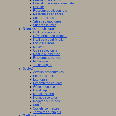
Education environnementale
Histoire
Ressources citoyenneté
Ressources sciences
Sites éducatifs
Sites pédagogiques
Sites ressources
Sciences et techniques
Culture scientifique
Développement durable
Intelligence artificielle
Logiciels libres
Métavers
Outils et logiciels
Réalité augmentée
Ressources sciences
Robotique
Technologies
Société
Acteurs des territoires
Ecole et structure
Economie
Ecosystème éducatif
Génération internet
Handicap
Mondialisation
Normes scolaires
Regards sur l’Ecole
Santé
Société connectée
Territoires et projets
Territoires