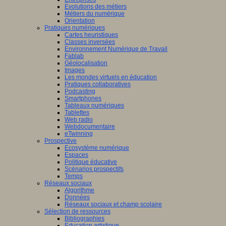
Evolutions des métiers
Métiers du numérique
Orientation
Pratiques numériques
Cartes heuristiques
Classes inversées
Environnement Numérique de Travail
Fablab
Géolocalisation
Images
Les mondes virtuels en éducation
Pratiques collaboratives
Podcasting
Smartphones
Tableaux numériques
Tablettes
Web radio
Webdocumentaire
eTwinning
Prospective
Ecosystème numérique
Espaces
Politique éducative
Scénarios prospectifs
Temps
Réseaux sociaux
Algorithme
Données
Réseaux sociaux et champ scolaire
Sélection de ressources
Bibliographies
Education artistique