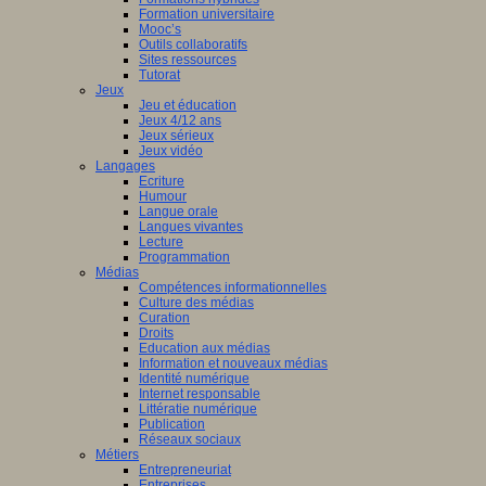
Formation universitaire
Mooc’s
Outils collaboratifs
Sites ressources
Tutorat
Jeux
Jeu et éducation
Jeux 4/12 ans
Jeux sérieux
Jeux vidéo
Langages
Ecriture
Humour
Langue orale
Langues vivantes
Lecture
Programmation
Médias
Compétences informationnelles
Culture des médias
Curation
Droits
Education aux médias
Information et nouveaux médias
Identité numérique
Internet responsable
Littératie numérique
Publication
Réseaux sociaux
Métiers
Entrepreneuriat
Entreprises