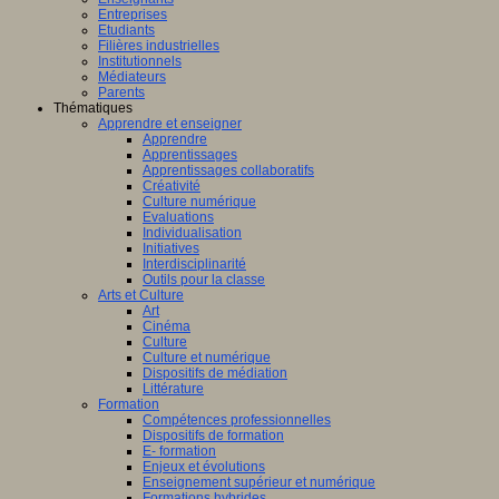
Entreprises
Etudiants
Filières industrielles
Institutionnels
Médiateurs
Parents
Thématiques
Apprendre et enseigner
Apprendre
Apprentissages
Apprentissages collaboratifs
Créativité
Culture numérique
Evaluations
Individualisation
Initiatives
Interdisciplinarité
Outils pour la classe
Arts et Culture
Art
Cinéma
Culture
Culture et numérique
Dispositifs de médiation
Littérature
Formation
Compétences professionnelles
Dispositifs de formation
E- formation
Enjeux et évolutions
Enseignement supérieur et numérique
Formations hybrides