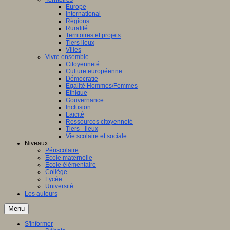
Europe
International
Régions
Ruralité
Territoires et projets
Tiers lieux
Villes
Vivre ensemble
Citoyenneté
Culture européenne
Démocratie
Egalité Hommes/Femmes
Ethique
Gouvernance
Inclusion
Laïcité
Ressources citoyenneté
Tiers - lieux
Vie scolaire et sociale
Niveaux
Périscolaire
Ecole maternelle
Ecole élémentaire
Collège
Lycée
Université
Les auteurs
Menu
S'informer