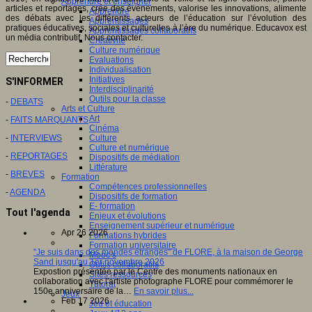
Apprendre et enseigner
articles et reportages, crée des événements, valorise les innovations, alimente
Apprendre
des débats avec les différents acteurs de l’éducation sur l’évolution des
Apprentissages
pratiques éducatives, sociales et culturelles à l’ère du numérique. Educavox est
Apprentissages collaboratifs
un média contributif. Nous contacter.
Créativité
Culture numérique
Evaluations
Individualisation
Initiatives
S'INFORMER
Interdisciplinarité
Outils pour la classe
-
DEBATS
Arts et Culture
Art
-
FAITS MARQUANTS
Cinéma
-
INTERVIEWS
Culture
Culture et numérique
-
REPORTAGES
Dispositifs de médiation
Littérature
-
BREVES
Formation
Compétences professionnelles
-
AGENDA
Dispositifs de formation
E- formation
Tout l'agenda
Enjeux et évolutions
Enseignement supérieur et numérique
Apr 26 2026
Formations hybrides
Formation universitaire
"Je suis dans des mondes étranges" de FLORE, à la maison de George
Mooc’s
Sand jusqu'au 1er novembre 2026
Outils collaboratifs
Expostion présentée par le Centre des monuments nationaux en
Sites ressources
collaboration avec l'artiste photographe FLORE pour commémorer le
Tutorat
150e anniversaire de la…
En savoir plus...
Jeux
Feb 17 2026
Jeu et éducation