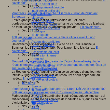
Sciences et techniques
savoir plus...
Culture scientifique
Dec 19 2025
Développement durable
Intelligence artificielle
Vendredi 9, samedi 10, dimanche 11 janvier - Salon de l'étudiant,
Logiciels libres
Bordeaux
Métavers
Entrée gratuite et inscription : https://salon-de-l-etudiant-
Outils et logiciels
bordeaux.salon.letudiant.fr/ À une semaine de l’ouverture de la phase
Réalité augmentée
de formulation des vœux sur Parcoursup, prévue…
En savoir plus...
Ressources sciences
Dec 15 2025
Robotique
Technologies
100 jeunes réunis pour réinventer la filière viticole avec Fusion
Société
Jeunesse
Acteurs des territoires
Un événement inédit organisé au Lycée de La Tour Blanche, à
Ecole et structure
Bommes, les 18 et 19 décembre. Pour la première fois dans…
En
Economie
savoir plus...
Ecosystème éducatif
Dec 04 2025
Génération internet
Handicap
Mercredi 10 décembre à Bordeaux : la Région Nouvelle-Aquitaine
Mondialisation
réunit chercheurs, enseignants et élèves pour une journée de réflexion
Normes scolaires
sur l’avenir des manuels scolaires
Regards sur l’Ecole
La Région Nouvelle-Aquitaine organise un colloque d’une journée
Santé
intitulé « Quels choix en matière de ressources pour apprendre au
Société connectée
lycée…
En savoir plus...
Territoires et projets
Nov 27 2025
Territoires
Europe
Forindustrie, l’Univers Extraordinaire : Au Grand Défi 2025 plus de 100
International
000 jeunes de toutes les régions du 17 novembre au 5 décembre
Régions
Forindustrie, l’Univers Extraordinaire, l’outil pédagogique innovant qui
Ruralité
fait découvrir la richesse des métiers de l’industrie aux jeunes en quête
Territoires et projets
d’orientation…
En savoir plus...
Tiers lieux
Nov 25 2025
Villes