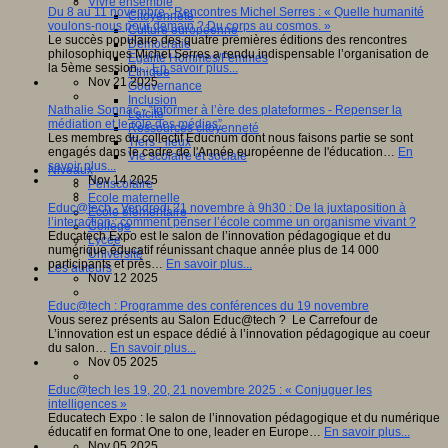
Vivre ensemble
Du 8 au 11 novembre : Rencontres Michel Serres : « Quelle humanité
Citoyenneté
voulons-nous pour demain ? Du corps au cosmos. »
Culture européenne
Le succès populaire des quatre premières éditions des rencontres
Démocratie
philosophiques Michel Serres a rendu indispensable l’organisation de
Egalité Hommes/Femmes
la 5ème session…
En savoir plus...
Ethique
Nov 21 2025
Gouvernance
Inclusion
Nathalie Sonnac - “Informer à l’ère des plateformes - Repenser la
Laïcité
médiation et le rôle des médias”
Ressources citoyenneté
Les membres du collectif Educnum dont nous faisons partie se sont
Tiers - lieux
engagés dans le cadre de l'Année européenne de l'éducation…
En
Vie scolaire et sociale
savoir plus...
Niveaux
Nov 14 2025
Périscolaire
Ecole maternelle
Educ@tech - Vendredi 21 novembre à 9h30 : De la juxtaposition à
Ecole élémentaire
l’interaction : comment penser l’école comme un organisme vivant ?
Collège
Educatech Expo est le salon de l’innovation pédagogique et du
Lycée
numérique éducatif réunissant chaque année plus de 14 000
Université
participants et près…
En savoir plus...
Les auteurs
Nov 12 2025
Educ@tech : Programme des conférences du 19 novembre
Vous serez présents au Salon Educ@tech ? Le Carrefour de
L’innovation est un espace dédié à l’innovation pédagogique au coeur
du salon…
En savoir plus...
Nov 05 2025
Educ@tech les 19, 20, 21 novembre 2025 : « Conjuguer les
intelligences »
Educatech Expo : le salon de l’innovation pédagogique et du numérique
éducatif en format One to one, leader en Europe…
En savoir plus...
Nov 05 2025