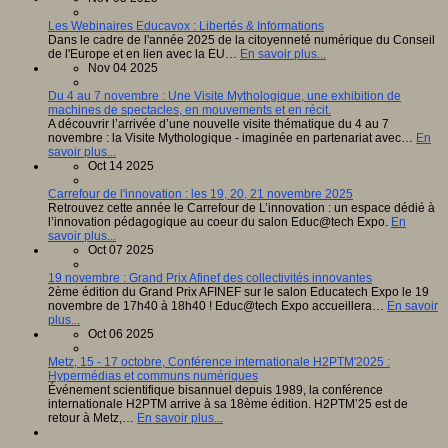
Les Webinaires Educavox : Libertés & Informations
Dans le cadre de l'année 2025 de la citoyenneté numérique du Conseil
de l'Europe et en lien avec la EU…
En savoir plus...
Nov 04 2025
Du 4 au 7 novembre : Une Visite Mythologique, une exhibition de
machines de spectacles, en mouvements et en récit.
A découvrir l’arrivée d’une nouvelle visite thématique du 4 au 7
novembre : la Visite Mythologique - imaginée en partenariat avec…
En
savoir plus...
Oct 14 2025
Carrefour de l'innovation : les 19, 20, 21 novembre 2025
Retrouvez cette année le Carrefour de L’innovation : un espace dédié à
l’innovation pédagogique au coeur du salon Educ@tech Expo.
En
savoir plus...
Oct 07 2025
19 novembre : Grand Prix Afinef des collectivités innovantes
2ème édition du Grand Prix AFINEF sur le salon Educatech Expo le 19
novembre de 17h40 à 18h40 ! Educ@tech Expo accueillera…
En savoir
plus...
Oct 06 2025
Metz, 15 - 17 octobre, Conférence internationale H2PTM'2025 :
Hypermédias et communs numériques
Événement scientifique bisannuel depuis 1989, la conférence
internationale H2PTM arrive à sa 18ème édition. H2PTM’25 est de
retour à Metz,…
En savoir plus...