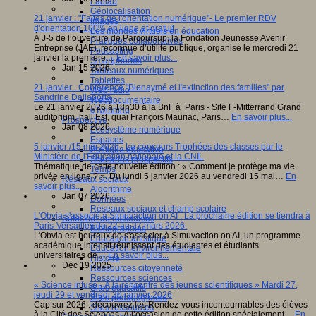
Fablab
Géolocalisation
21 janvier : "Faites de l'orientation numérique"- Le premier RDV
Images
d'orientation 100% en ligne et gratuit
Les mondes virtuels en éducation
À J-5 de l’ouverture de Parcoursup, la Fondation Jeunesse Avenir
Pratiques collaboratives
Entreprise (JAE), reconnue d’utilité publique, organise le mercredi 21
Podcasting
janvier la première…
En savoir plus...
Smartphones
Jan 15 2026
Tableaux numériques
Tablettes
21 janvier : Conférence "Bienaymé et l'extinction des familles" par
Web radio
Sandrine Dallaporta
Webdocumentaire
Le 21 janvier 2026 à 18h30 à la BnF à Paris - Site F-Mitterrand Grand
eTwinning
auditorium, hall Est, quai François Mauriac, Paris…
En savoir plus...
Prospective
Jan 08 2026
Ecosystème numérique
Espaces
5 janvier /15 mai 2026 : Le concours Trophées des classes par le
Politique éducative
Ministère de l'Éducation nationale et la CNIL
Scénarios prospectifs
Thématique de cette nouvelle édition : « Comment je protège ma vie
Temps
privée en ligne ? ». Du lundi 5 janvier 2026 au vendredi 15 mai…
En
Réseaux sociaux
savoir plus...
Algorithme
Jan 07 2026
Données
Réseaux sociaux et champ scolaire
L'Obvia s'associe à Simuvaction on AI : La prochaine édition se tiendra à
Sélection de ressources
Paris-Versailles du 22 au 27 mars 2026.
Bibliographies
L'Obvia est heureux de s'associer à Simuvaction on AI, un programme
Education artistique
académique intensif réunissant des étudiantes et étudiants
Education environnementale
universitaires de…
En savoir plus...
Histoire
Dec 19 2025
Ressources citoyenneté
Ressources sciences
« Science infuse - À la rencontre des jeunes scientifiques » Mardi 27,
Sites éducatifs
jeudi 29 et vendredi 30 janvier 2026
Sites pédagogiques
Cap sur 2026 : découvrez les Rendez-vous incontournables des élèves
Sites ressources
à la Cité des Sciences. À l’occasion de cette édition spécialement…
En