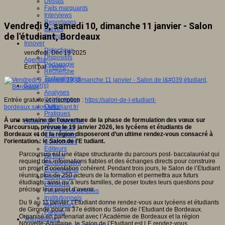
Débats
Faits marquants
Interviews
Reportages
Vendredi 9, samedi 10, dimanche 11 janvier - Salon
Brèves
de l'étudiant, Bordeaux
Agenda
Innover
Didactique
vendredi, Déc 19 2025
Dispositifs
Agenda
Pédagogie
Écrit par
An@é
Recherche
Technologies
Savoir(s)
Analyses
Conférences
Entrée gratuite et inscription :
https://salon-de-l-etudiant-
Outils
bordeaux.salon.letudiant.fr/
Pratiques
À une semaine de l’ouverture de la phase de formulation des vœux sur
Acteurs de l'éducation
Parcoursup, prévue le 19 janvier 2026, les lycéens et étudiants de
Animateurs
Bordeaux et de la région disposeront d’un ultime rendez-vous consacré à
Chercheurs
l’orientation : le Salon de l’E tudiant.
Collectivités
Editeurs
Parcoursup est une étape structurante du parcours post- baccalauréat qui
EdTech
requiert des informations fiables et des échanges directs pour construire
Encadrement
un projet d’orientation cohérent. Pendant trois jours, le Salon de l’Etudiant
Enseignants
réunira plus de 250 acteurs de la formation et permettra aux futurs
Entreprises
étudiants, ainsi qu’à leurs familles, de poser toutes leurs questions pour
Etudiants
préciser leur projet d’avenir.
Filières industrielles
Institutionnels
Du 9 au 11 janvier, l’Etudiant donne rendez-vous aux lycéens et étudiants
Médiateurs
de Gironde pour la 37e édition du Salon de l’Etudiant de Bordeaux.
Parents
Organisé en partenariat avec l’Académie de Bordeaux et la région
Thématiques
Nouvelle-Aquitaine, le Salon de l’Etudiant est LE rendez-vous