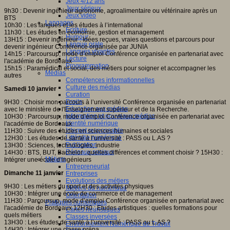
Jeux 4/12 ans
Jeux sérieux
9h30 : Devenir ingénieur agronome, agroalimentaire ou vétérinaire après un
Jeux vidéo
BTS
Langages
10h30 : Les langues et les études à l’international
Ecriture
11h30 : Les études en économie, gestion et management
Humour
13H15 : Devenir ingénieur : Idées reçues, vraies questions et parcours pour
Langue orale
devenir ingénieur Conférence organisée par JUNIA
Langues vivantes
14h15 : Parcoursup, mode d’emploi Conférence organisée en partenariat avec
Lecture
l'académie de Bordeaux
Programmation
15h15 : Paramédical et social, des métiers pour soigner et accompagner les
Médias
autres
Compétences informationnelles
Culture des médias
Samedi 10 janvier
Curation
Droits
9H30 : Choisir mon parcours à l’université Conférence organisée en partenariat
Education aux médias
avec le ministère de l'Enseignement supérieur et de la Recherche.
Information et nouveaux médias
10H30 : Parcoursup, mode d’emploi Conférence organisée en partenariat avec
Identité numérique
l'académie de Bordeaux
Internet responsable
11H30 : Suivre des études en sciences humaines et sociales
Littératie numérique
12H30 : Les études de santé à l’université : PASS ou L.AS ?
Publication
13H30 : Sciences, technologies, industrie
Réseaux sociaux
14H30 : BTS, BUT, Bachelor : quelles différences et comment choisir ? 15H30 :
Métiers
Intégrer une école d’ingénieurs
Entrepreneuriat
Dimanche 11 janvier
Entreprises
Evolutions des métiers
9H30 : Les métiers du sport et des activités physiques
Métiers du numérique
10H30 : Intégrer une école de commerce et de management
Orientation
11H30 : Parcoursup, mode d’emploi Conférence organisée en partenariat avec
Pratiques numériques
l'académie de Bordeaux 12H30 : Etudes artistiques : quelles formations pour
Cartes heuristiques
quels métiers
Classes inversées
13H30 : Les études de santé à l’université : PASS ou L.AS ?
Environnement Numérique de Travail
14H30 : Intégrer une classe prépa