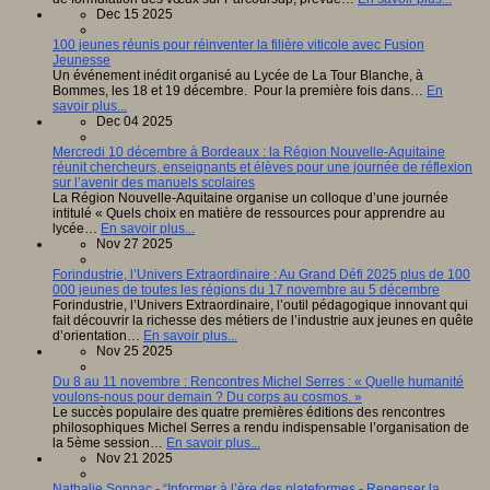
Dec 15 2025
100 jeunes réunis pour réinventer la filière viticole avec Fusion
Jeunesse
Un événement inédit organisé au Lycée de La Tour Blanche, à
Bommes, les 18 et 19 décembre. Pour la première fois dans…
En
savoir plus...
Dec 04 2025
Mercredi 10 décembre à Bordeaux : la Région Nouvelle-Aquitaine
réunit chercheurs, enseignants et élèves pour une journée de réflexion
sur l’avenir des manuels scolaires
La Région Nouvelle-Aquitaine organise un colloque d’une journée
intitulé « Quels choix en matière de ressources pour apprendre au
lycée…
En savoir plus...
Nov 27 2025
Forindustrie, l’Univers Extraordinaire : Au Grand Défi 2025 plus de 100
000 jeunes de toutes les régions du 17 novembre au 5 décembre
Forindustrie, l’Univers Extraordinaire, l’outil pédagogique innovant qui
fait découvrir la richesse des métiers de l’industrie aux jeunes en quête
d’orientation…
En savoir plus...
Nov 25 2025
Du 8 au 11 novembre : Rencontres Michel Serres : « Quelle humanité
voulons-nous pour demain ? Du corps au cosmos. »
Le succès populaire des quatre premières éditions des rencontres
philosophiques Michel Serres a rendu indispensable l’organisation de
la 5ème session…
En savoir plus...
Nov 21 2025
Nathalie Sonnac - “Informer à l’ère des plateformes - Repenser la