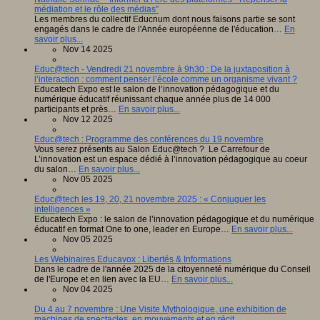
médiation et le rôle des médias”
Les membres du collectif Educnum dont nous faisons partie se sont
engagés dans le cadre de l'Année européenne de l'éducation…
En
savoir plus...
Nov 14 2025
Educ@tech - Vendredi 21 novembre à 9h30 : De la juxtaposition à
l’interaction : comment penser l’école comme un organisme vivant ?
Educatech Expo est le salon de l’innovation pédagogique et du
numérique éducatif réunissant chaque année plus de 14 000
participants et près…
En savoir plus...
Nov 12 2025
Educ@tech : Programme des conférences du 19 novembre
Vous serez présents au Salon Educ@tech ? Le Carrefour de
L’innovation est un espace dédié à l’innovation pédagogique au coeur
du salon…
En savoir plus...
Nov 05 2025
Educ@tech les 19, 20, 21 novembre 2025 : « Conjuguer les
intelligences »
Educatech Expo : le salon de l’innovation pédagogique et du numérique
éducatif en format One to one, leader en Europe…
En savoir plus...
Nov 05 2025
Les Webinaires Educavox : Libertés & Informations
Dans le cadre de l'année 2025 de la citoyenneté numérique du Conseil
de l'Europe et en lien avec la EU…
En savoir plus...
Nov 04 2025
Du 4 au 7 novembre : Une Visite Mythologique, une exhibition de
machines de spectacles, en mouvements et en récit.