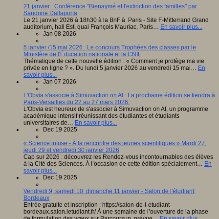
21 janvier : Conférence "Bienaymé et l'extinction des familles" par
Sandrine Dallaporta
Le 21 janvier 2026 à 18h30 à la BnF à Paris - Site F-Mitterrand Grand
auditorium, hall Est, quai François Mauriac, Paris…
En savoir plus...
Jan 08 2026
5 janvier /15 mai 2026 : Le concours Trophées des classes par le
Ministère de l'Éducation nationale et la CNIL
Thématique de cette nouvelle édition : « Comment je protège ma vie
privée en ligne ? ». Du lundi 5 janvier 2026 au vendredi 15 mai…
En
savoir plus...
Jan 07 2026
L'Obvia s'associe à Simuvaction on AI : La prochaine édition se tiendra à
Paris-Versailles du 22 au 27 mars 2026.
L'Obvia est heureux de s'associer à Simuvaction on AI, un programme
académique intensif réunissant des étudiantes et étudiants
universitaires de…
En savoir plus...
Dec 19 2025
« Science infuse - À la rencontre des jeunes scientifiques » Mardi 27,
jeudi 29 et vendredi 30 janvier 2026
Cap sur 2026 : découvrez les Rendez-vous incontournables des élèves
à la Cité des Sciences. À l’occasion de cette édition spécialement…
En
savoir plus...
Dec 19 2025
Vendredi 9, samedi 10, dimanche 11 janvier - Salon de l'étudiant,
Bordeaux
Entrée gratuite et inscription : https://salon-de-l-etudiant-
bordeaux.salon.letudiant.fr/ À une semaine de l’ouverture de la phase
de formulation des vœux sur Parcoursup, prévue…
En savoir plus...