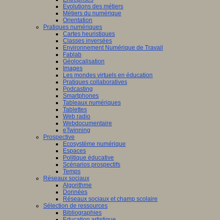
Evolutions des métiers
Métiers du numérique
Orientation
Pratiques numériques
Cartes heuristiques
Classes inversées
Environnement Numérique de Travail
Fablab
Géolocalisation
Images
Les mondes virtuels en éducation
Pratiques collaboratives
Podcasting
Smartphones
Tableaux numériques
Tablettes
Web radio
Webdocumentaire
eTwinning
Prospective
Ecosystème numérique
Espaces
Politique éducative
Scénarios prospectifs
Temps
Réseaux sociaux
Algorithme
Données
Réseaux sociaux et champ scolaire
Sélection de ressources
Bibliographies
Education artistique