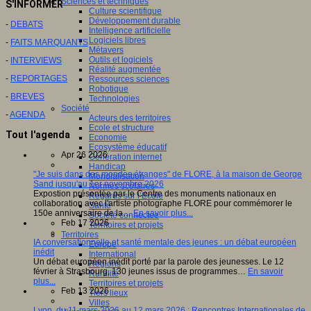
Sciences et techniques
S'INFORMER
Culture scientifique
Développement durable
-
DEBATS
Intelligence artificielle
Logiciels libres
-
FAITS MARQUANTS
Métavers
Outils et logiciels
-
INTERVIEWS
Réalité augmentée
-
REPORTAGES
Ressources sciences
Robotique
-
BREVES
Technologies
Société
-
AGENDA
Acteurs des territoires
Ecole et structure
Tout l'agenda
Economie
Ecosystème éducatif
Apr 26 2026
Génération internet
Handicap
"Je suis dans des mondes étranges" de FLORE, à la maison de George
Mondialisation
Sand jusqu'au 1er novembre 2026
Normes scolaires
Expostion présentée par le Centre des monuments nationaux en
Regards sur l’Ecole
collaboration avec l'artiste photographe FLORE pour commémorer le
Santé
150e anniversaire de la…
En savoir plus...
Société connectée
Feb 17 2026
Territoires et projets
Territoires
IA conversationnelle et santé mentale des jeunes : un débat européen
Europe
inédit
International
Un débat européen inédit porté par la parole des jeunesses. Le 12
Régions
février à Strasbourg, 130 jeunes issus de programmes…
En savoir
Ruralité
plus...
Territoires et projets
Feb 13 2026
Tiers lieux
Villes
Lyon, du 11 mars 2026 au 12 mars 2026 : Rencontres Internationales de