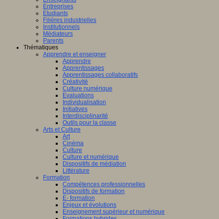
Entreprises
Etudiants
Filières industrielles
Institutionnels
Médiateurs
Parents
Thématiques
Apprendre et enseigner
Apprendre
Apprentissages
Apprentissages collaboratifs
Créativité
Culture numérique
Evaluations
Individualisation
Initiatives
Interdisciplinarité
Outils pour la classe
Arts et Culture
Art
Cinéma
Culture
Culture et numérique
Dispositifs de médiation
Littérature
Formation
Compétences professionnelles
Dispositifs de formation
E- formation
Enjeux et évolutions
Enseignement supérieur et numérique
Formations hybrides