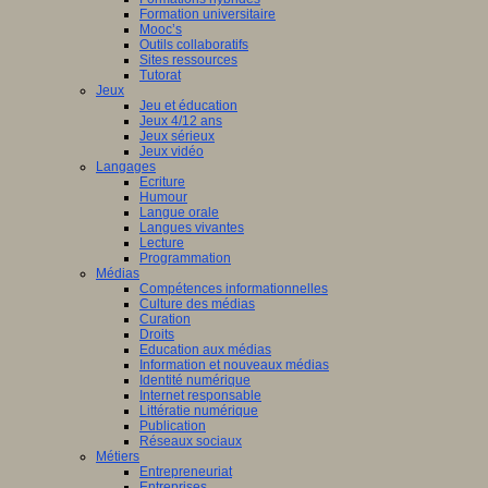
Formation universitaire
Mooc’s
Outils collaboratifs
Sites ressources
Tutorat
Jeux
Jeu et éducation
Jeux 4/12 ans
Jeux sérieux
Jeux vidéo
Langages
Ecriture
Humour
Langue orale
Langues vivantes
Lecture
Programmation
Médias
Compétences informationnelles
Culture des médias
Curation
Droits
Education aux médias
Information et nouveaux médias
Identité numérique
Internet responsable
Littératie numérique
Publication
Réseaux sociaux
Métiers
Entrepreneuriat
Entreprises