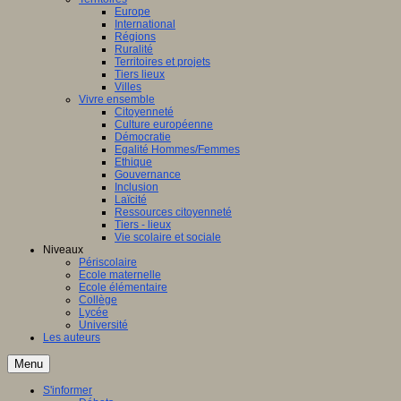
Europe
International
Régions
Ruralité
Territoires et projets
Tiers lieux
Villes
Vivre ensemble
Citoyenneté
Culture européenne
Démocratie
Egalité Hommes/Femmes
Ethique
Gouvernance
Inclusion
Laïcité
Ressources citoyenneté
Tiers - lieux
Vie scolaire et sociale
Niveaux
Périscolaire
Ecole maternelle
Ecole élémentaire
Collège
Lycée
Université
Les auteurs
Menu
S'informer