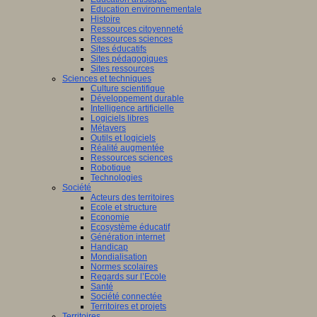
Education environnementale
Histoire
Ressources citoyenneté
Ressources sciences
Sites éducatifs
Sites pédagogiques
Sites ressources
Sciences et techniques
Culture scientifique
Développement durable
Intelligence artificielle
Logiciels libres
Métavers
Outils et logiciels
Réalité augmentée
Ressources sciences
Robotique
Technologies
Société
Acteurs des territoires
Ecole et structure
Economie
Ecosystème éducatif
Génération internet
Handicap
Mondialisation
Normes scolaires
Regards sur l’Ecole
Santé
Société connectée
Territoires et projets
Territoires