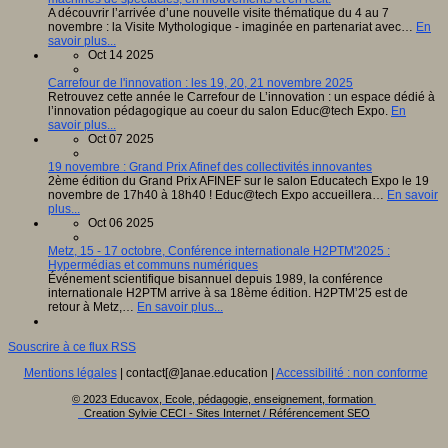
A découvrir l’arrivée d’une nouvelle visite thématique du 4 au 7
novembre : la Visite Mythologique - imaginée en partenariat avec…
En
savoir plus...
Oct 14 2025
Carrefour de l'innovation : les 19, 20, 21 novembre 2025
Retrouvez cette année le Carrefour de L’innovation : un espace dédié à
l’innovation pédagogique au coeur du salon Educ@tech Expo.
En
savoir plus...
Oct 07 2025
19 novembre : Grand Prix Afinef des collectivités innovantes
2ème édition du Grand Prix AFINEF sur le salon Educatech Expo le 19
novembre de 17h40 à 18h40 ! Educ@tech Expo accueillera…
En savoir
plus...
Oct 06 2025
Metz, 15 - 17 octobre, Conférence internationale H2PTM'2025 :
Hypermédias et communs numériques
Événement scientifique bisannuel depuis 1989, la conférence
internationale H2PTM arrive à sa 18ème édition. H2PTM’25 est de
retour à Metz,…
En savoir plus...
Souscrire à ce flux RSS
Mentions légales
| contact[@]anae.education |
Accessibilité : non conforme
© 2023 Educavox, Ecole, pédagogie, enseignement, formation
Creation Sylvie CECI - Sites Internet / Référencement SEO