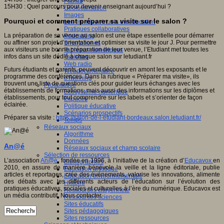
Fablab
15H30 : Quel parcours pour devenir enseignant aujourd’hui ?
Géolocalisation
Images
Pourquoi et comment préparer sa visite sur le salon ?
Les mondes virtuels en éducation
Pratiques collaboratives
La préparation de sa venue au salon est une étape essentielle pour démarrer
Podcasting
ou affiner son projet d’orientation et optimiser sa visite le jour J. Pour permettre
Smartphones
aux visiteurs une bonne préparation de leur venue, l’Etudiant met toutes les
Tableaux numériques
infos dans un site dédié à chaque salon sur letudiant.fr
Tablettes
Web radio
Futurs étudiants et parents, peuvent découvrir en amont les exposants et le
Webdocumentaire
programme des conférences. Dans la rubrique « Préparer ma visite», ils
eTwinning
trouvent une liste de questions clés pour guider leurs échanges avec les
Prospective
établissements de formations, mais aussi des informations sur les diplômes et
Ecosystème numérique
établissements, pour tout comprendre sur les labels et s’orienter de façon
Espaces
éclairée.
Politique éducative
Scénarios prospectifs
Préparer sa visite :
https://salon-de-l-etudiant-bordeaux.salon.letudiant.fr/
Temps
Réseaux sociaux
Algorithme
Données
An@é
Réseaux sociaux et champ scolaire
Sélection de ressources
L’association
An@é
, fondée en 1996, à l’initiative de la création d’
Educavox
en
Bibliographies
2010, en assure de manière bénévole la veille et la ligne éditoriale, publie
Education artistique
articles et reportages, crée des événements, valorise les innovations, alimente
Education environnementale
des débats avec les différents acteurs de l’éducation sur l’évolution des
Histoire
pratiques éducatives, sociales et culturelles à l’ère du numérique. Educavox est
Ressources citoyenneté
un média contributif. Nous contacter.
Ressources sciences
Sites éducatifs
Sites pédagogiques
Sites ressources