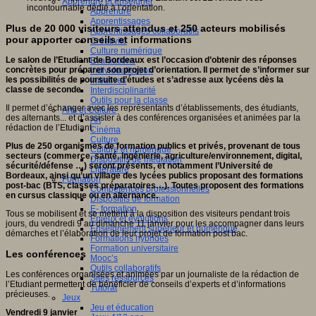
Apprendre et enseigner
incontournable dédié à l’orientation.
Apprendre
Apprentissages
Plus de 20 000 visiteurs attendus et 250 acteurs mobilisés
Apprentissages collaboratifs
pour apporter conseils et informations
Créativité
Culture numérique
Le salon de l’Etudiant de Bordeaux est l’occasion d’obtenir des réponses
Evaluations
concrètes pour préparer son projet d’orientation. Il permet de s’informer sur
Individualisation
les possibilités de poursuite d’études et s’adresse aux lycéens dès la
Initiatives
classe de seconde.
Interdisciplinarité
Outils pour la classe
Il permet d’échanger avec les représentants d’établissements, des étudiants,
Arts et Culture
des alternants... et d’assister à des conférences organisées et animées par la
Art
rédaction de l’Etudiant.
Cinéma
Culture
Plus de 250 organismes de formation publics et privés, provenant de tous
Culture et numérique
secteurs (commerce, santé, ingénierie, agriculture/environnement, digital,
Dispositifs de médiation
sécurité/défense …) seront présents, et notamment l’Université de
Littérature
Bordeaux, ainsi qu’un village des lycées publics proposant des formations
Formation
post-bac (BTS, classes préparatoires…). Toutes proposent des formations
Compétences professionnelles
en cursus classique ou en alternance.
Dispositifs de formation
E- formation
Tous se mobilisent et se mettent à la disposition des visiteurs pendant trois
Enjeux et évolutions
jours, du vendredi 9 au dimanche 11 janvier pour les accompagner dans leurs
Enseignement supérieur et numérique
démarches et l’élaboration de leur projet de formation post bac.
Formations hybrides
Formation universitaire
Les conférences
Mooc’s
Outils collaboratifs
Les conférences organisées et animées par un journaliste de la rédaction de
Sites ressources
l’Etudiant permettent de bénéficier de conseils d’experts et d’informations
Tutorat
précieuses.
Jeux
Jeu et éducation
Vendredi 9 janvier