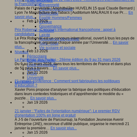
Vivre ensemble
la Francophonie
Citoyenneté
Palais de l’Université | Amphithéâtre HUVELIN 15 quai Claude Bernard |
Culture européenne
Lyon 7e Manufacture des Tabacs | Auditorium MALRAUX 6 rue Pr.…
En
Démocratie
savoir plus...
Egalité Hommes/Femmes
Feb 13 2026
Ethique
Gouvernance
Prix Roberval - Concours international francophone : appel à
Inclusion
candidature
Laïcité
Le Prix Roberval est un concours international, ouvert à tous les pays de
Ressources citoyenneté
la francophonie, organisé chaque année par l’Université…
En savoir
Tiers - lieux
plus...
Vie scolaire et sociale
Feb 13 2026
Niveaux
Périscolaire
Le Printemps des Poètes - 28ème édition du 9 au 31 mars 2026
Ecole maternelle
Du 9 au 31 mars 2026, dans tous les territoires de France et dans plus
Ecole élémentaire
de 50 pays à travers…
En savoir plus...
Collège
Jan 21 2026
Lycée
Université
21 janvier, conférence : Comment sont fabriquées les politiques
Les auteurs
d’éducation ?
Xavier Pons propose d'analyser la fabrique des politiques d'éducation
dans leurs contextes historiques et d’appréhender le modèle du «
puzzle…
En savoir plus...
Jan 19 2026
21 janvier : "Faites de l'orientation numérique"- Le premier RDV
d'orientation 100% en ligne et gratuit
À J-5 de l’ouverture de Parcoursup, la Fondation Jeunesse Avenir
Entreprise (JAE), reconnue d’utilité publique, organise le mercredi 21
janvier la première…
En savoir plus...
Jan 15 2026