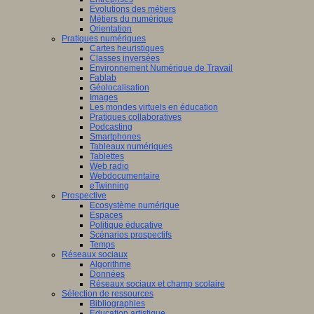
Evolutions des métiers
Métiers du numérique
Orientation
Pratiques numériques
Cartes heuristiques
Classes inversées
Environnement Numérique de Travail
Fablab
Géolocalisation
Images
Les mondes virtuels en éducation
Pratiques collaboratives
Podcasting
Smartphones
Tableaux numériques
Tablettes
Web radio
Webdocumentaire
eTwinning
Prospective
Ecosystème numérique
Espaces
Politique éducative
Scénarios prospectifs
Temps
Réseaux sociaux
Algorithme
Données
Réseaux sociaux et champ scolaire
Sélection de ressources
Bibliographies
Education artistique