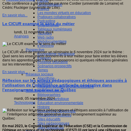
Fablab
Cette conférence a été présidée par Anne Cordier (université de Lorraine) et
Géolocalisation
Cédric Fluckiger (université de Lille).
Images
Les mondes virtuels en éducation
En savoir plus...
Pratiques collaboratives
Podcasting
Le CICUR examine le sens du métier
Smartphones
Tableaux numériques
lundi, 11 novembre 2024
Tablettes
Analyses
Web radio
Webdocumentaire
eTwinning
Prospective
Le CICUR vient de proposer un séminaire le 6 novembre 2024 sur le thème :
Ecosystème numérique
Quel sens les enseignants donnent-ils à leur métier pour faire entrer les élèves
Espaces
dans les apprentissages ? Nous proposerons ici quelques réflexions générales
Politique éducative
sur les interventions.
Scénarios prospectifs
Temps
En savoir plus...
Réseaux sociaux
Algorithme
Réflexion sur les enjeux pédagogiques et éthiques associés à
Données
l’utilisation de l’intelligence artificielle générative dans
Réseaux sociaux et champ scolaire
l’enseignement supérieur au Québec
Sélection de ressources
Bibliographies
mardi, 05 novembre 2024
Education artistique
Technologies
Education environnementale
Histoire
Ressources citoyenneté
Ressources sciences
Sites éducatifs
Sites pédagogiques
En mai 2023, le Conseil supérieur de l’éducation (CSE) et la Commission de
Sites ressources
l’éthique en science et en technologie (CEST) [i] ont lancé une réflexion sur