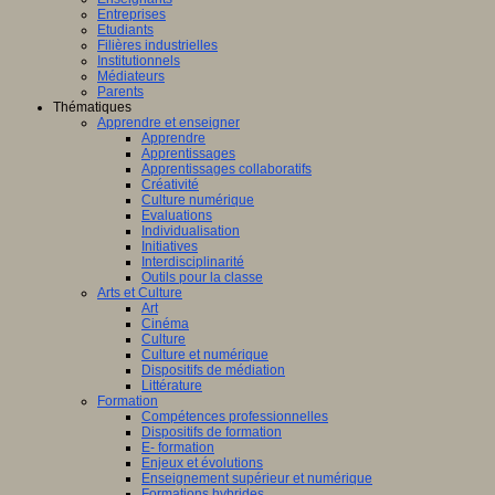
Entreprises
Etudiants
Filières industrielles
Institutionnels
Médiateurs
Parents
Thématiques
Apprendre et enseigner
Apprendre
Apprentissages
Apprentissages collaboratifs
Créativité
Culture numérique
Evaluations
Individualisation
Initiatives
Interdisciplinarité
Outils pour la classe
Arts et Culture
Art
Cinéma
Culture
Culture et numérique
Dispositifs de médiation
Littérature
Formation
Compétences professionnelles
Dispositifs de formation
E- formation
Enjeux et évolutions
Enseignement supérieur et numérique
Formations hybrides