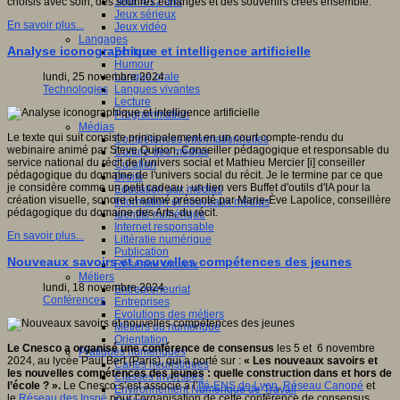
Jeux 4/12 ans
choisis avec soin, des sourires échangés et des souvenirs créés ensemble.
Jeux sérieux
En savoir plus...
Jeux vidéo
Langages
Analyse iconographique et intelligence artificielle
Ecriture
Humour
Langue orale
lundi, 25 novembre 2024
Langues vivantes
Technologies
Lecture
Programmation
Médias
Le texte qui suit consiste principalement en un court compte-rendu du
Compétences informationnelles
webinaire animé par Steve Quirion, Conseiller pédagogique et responsable du
Culture des médias
service national du récit de l'univers social et Mathieu Mercier [i] conseiller
Curation
pédagogique du domaine de l'univers social du récit. Je le termine par ce que
Droits
je considère comme un petit cadeau : un lien vers Buffet d'outils d'IA pour la
Education aux médias
création visuelle, sonore et animé présenté par Marie-Ève Lapolice, conseillère
Information et nouveaux médias
pédagogique du domaine des Arts, du récit.
Identité numérique
Internet responsable
En savoir plus...
Littératie numérique
Publication
Nouveaux savoirs et nouvelles compétences des jeunes
Réseaux sociaux
Métiers
lundi, 18 novembre 2024
Entrepreneuriat
Conférences
Entreprises
Evolutions des métiers
Métiers du numérique
Orientation
Le Cnesco a organisé une conférence de consensus
les 5 et 6 novembre
Pratiques numériques
2024, au lycée Paul Bert (Paris), qui a porté sur :
« Les nouveaux savoirs et
Cartes heuristiques
les nouvelles compétences des jeunes : quelle construction dans et hors de
Classes inversées
l’école ? ».
Le Cnesco s’est associé à l’
Ifé-ENS de Lyon
,
Réseau Canopé
et
Environnement Numérique de Travail
le
Réseau des Inspé
pour l’organisation de cette conférence de consensus.