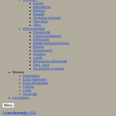
Europe
International
Régions
Ruralité
Territoires et projets
Tiers lieux
Villes
Vivre ensemble
Citoyenneté
Culture européenne
Démocratie
Egalité Hommes/Femmes
Ethique
Gouvernance
Inclusion
Laïcité
Ressources citoyenneté
Tiers - lieux
Vie scolaire et sociale
Niveaux
Périscolaire
Ecole maternelle
Ecole élémentaire
Collège
Lycée
Université
Les auteurs
Menu
S'abonner à ce flux RSS
S'informer