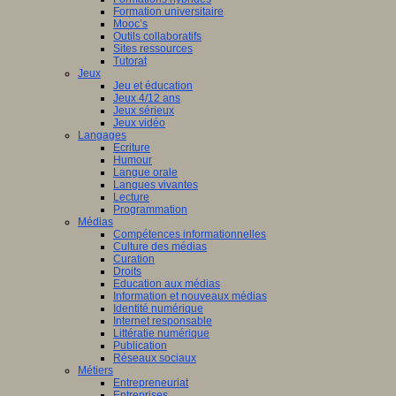
Formation universitaire
Mooc’s
Outils collaboratifs
Sites ressources
Tutorat
Jeux
Jeu et éducation
Jeux 4/12 ans
Jeux sérieux
Jeux vidéo
Langages
Ecriture
Humour
Langue orale
Langues vivantes
Lecture
Programmation
Médias
Compétences informationnelles
Culture des médias
Curation
Droits
Education aux médias
Information et nouveaux médias
Identité numérique
Internet responsable
Littératie numérique
Publication
Réseaux sociaux
Métiers
Entrepreneuriat
Entreprises