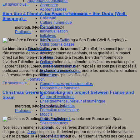
Apprendre et enseigner
En savoir plus...
Apprendre
Apprentissages
Bien-être à l’école : Le Projet eTwinning « Sen Dodo (Well-
Apprentissages collaboratifs
Créativité
Sleeping) »
Culture numérique
Evaluations
mercredi, 04 décembre 2024
Individualisation
Pratiques
Initiatives
Interdisciplinarité
Outils pour la classe
Arts et Culture
Le bien-être à l’école au travers du sommeil…
En effet, le sommeil joue un
Art
rôle essentiel dans le développement des enfants, et sa qualité a un impact
Cinéma
direct sur leur bien-être et leur réussite à l’école. Bien dormir permet de
Culture
favoriser l'attention, la concentration et la mémoire, des facteurs cruciaux pour
Culture et numérique
l’apprentissage. Lorsque les enfants sont bien reposés, ils sont plus disposés à
Dispositifs de médiation
participer activement en classe, à mieux comprendre les nouvelles informations
Littérature
et à résoudre des problèmes avec plus d’efficacité.
Formation
En savoir plus...
Compétences professionnelles
Dispositifs de formation
Christmas Greetings : an English project between France and
E- formation
Enjeux et évolutions
Spain
Enseignement supérieur et numérique
Formations hybrides
mercredi, 04 décembre 2024
Formation universitaire
Pratiques
Mooc’s
Outils collaboratifs
Sites ressources
Tutorat
Noël est un moment suspendu, où les rêves d’enfance prennent vie et où
Jeux
chaque geste, aussi simple soit-il, devient porteur de sens et de bienveillance.
Jeu et éducation
C’est le partage, la générosité et l’amour qui se tissent à travers des cadeaux