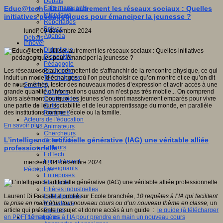
Débats
Faits marquants
Educ@tech - Utiliser autrement les réseaux sociaux : Quelles
Interviews
initiatives pédagogiques pour émanciper la jeunesse ?
Reportages
Brèves
lundi, 09 décembre 2024
Agenda
Débats
Innover
Didactique
Dispositifs
Pédagogie
Recherche
Les réseaux sociaux permettent de s'affranchir de la rencontre physique, ce qui
Technologies
induit un mode d’échanges où l’on peut choisir ce qu’on montre et ce qu’on dit
Savoir(s)
de nous-mêmes, tester des nouveaux modes d’expression et avoir accès à une
Analyses
grande quantité d’informations quand on n’est pas très mobile... On comprend
Conférences
alors aisément pourquoi les jeunes s’en sont massivement emparés pour vivre
Outils
une partie de leur sociabilité et de leur apprentissage du monde, en parallèle
Pratiques
des institutions comme l’école ou la famille.
Acteurs de l'éducation
En savoir plus...
Animateurs
Chercheurs
L’intelligence artificielle générative (IAG) une véritable alliée
Collectivités
Editeurs
professionnelle
EdTech
Encadrement
mercredi, 04 décembre 2024
Enseignants
Pédagogie
Entreprises
Etudiants
Filières industrielles
Institutionnels
Laurent Di Pascale a publié sur Ecole branchée,
10 requêtes à l
’IA qui facilitent
Médiateurs
la prise en main d
’un tout nouveau cours ou d
’un nouveau th
ème en classe
,
un
Parents
article qui présente le sujet et donne accès à un guide :
le guide (à télécharger
Thématiques
en PDF) 10 requêtes à l’IA pour prendre en main un nouveau cours