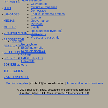
Vivre ensemble
-
FORMATION
Citoyenneté
Culture européenne
-
JEUX
Démocratie
Egalité Hommes/Femmes
-
LANGAGES
Ethique
-
MEDIAS
Gouvernance
Inclusion
-
METIERS
Laïcité
Ressources citoyenneté
-
PRATIQUES NUMERIQUES
Tiers - lieux
Vie scolaire et sociale
-
PROSPECTIVE
Niveaux
Périscolaire
-
RESEAUX SOCIAUX
Ecole maternelle
Ecole élémentaire
-
SELECTION DE RESSOURCES
Collège
Lycée
-
SCIENCES ET TECHNIQUES
Université
-
SOCIETE
Les auteurs
-
TERRITOIRES
-
VIVRE ENSEMBLE
Mentions légales
| contact[@]anae.education |
Accessibilité : non conforme
© 2023 Educavox, Ecole, pédagogie, enseignement, formation
Creation Sylvie CECI - Sites Internet / Référencement SEO