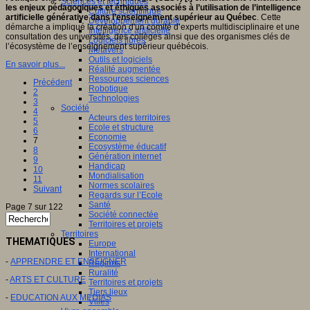
Sciences et techniques
les enjeux pédagogiques et éthiques associés à l’utilisation de l’intelligence
Culture scientifique
artificielle générative dans l’enseignement supérieur au Québec
. Cette
Développement durable
démarche a impliqué la création d'un comité d’experts multidisciplinaire et une
Intelligence artificielle
consultation des universités, des collèges ainsi que des organismes clés de
Logiciels libres
l’écosystème de l’enseignement supérieur québécois.
Métavers
Outils et logiciels
En savoir plus...
Réalité augmentée
Ressources sciences
Précédent
Robotique
2
Technologies
3
Société
4
Acteurs des territoires
5
Ecole et structure
6
Economie
7
Ecosystème éducatif
8
Génération internet
9
Handicap
10
Mondialisation
11
Normes scolaires
Suivant
Regards sur l’Ecole
Santé
Page 7 sur 122
Société connectée
Territoires et projets
Territoires
THEMATIQUES
Europe
International
-
APPRENDRE ET ENSEIGNER
Régions
Ruralité
-
ARTS ET CULTURE
Territoires et projets
Tiers lieux
-
EDUCATION AUX MEDIAS
Villes