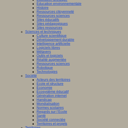
Education environnementale
Histoire
Ressources citoyenneté
Ressources sciences
Sites éducatifs
Sites pédagogiques
Sites ressources
Sciences et techniques
Culture scientifique
Développement durable
Intelligence artificielle
Logiciels libres
Métavers
Outils et logiciels
Réalité augmentée
Ressources sciences
Robotique
Technologies
Société
Acteurs des territoires
Ecole et structure
Economie
Ecosystème éducatif
Génération internet
Handicap
Mondialisation
Normes scolaires
Regards sur l’Ecole
Santé
Société connectée
Territoires et projets
Territoires