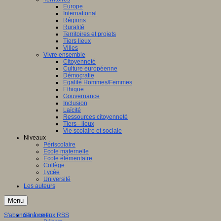
Europe
International
Régions
Ruralité
Territoires et projets
Tiers lieux
Villes
Vivre ensemble
Citoyenneté
Culture européenne
Démocratie
Egalité Hommes/Femmes
Ethique
Gouvernance
Inclusion
Laïcité
Ressources citoyenneté
Tiers - lieux
Vie scolaire et sociale
Niveaux
Périscolaire
Ecole maternelle
Ecole élémentaire
Collège
Lycée
Université
Les auteurs
Menu
S'abonner à ce flux RSS
S'informer