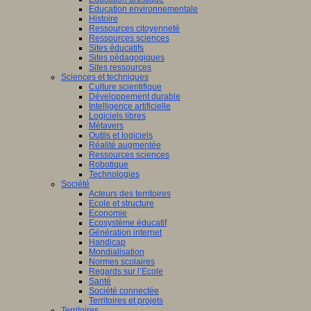
Education environnementale
Histoire
Ressources citoyenneté
Ressources sciences
Sites éducatifs
Sites pédagogiques
Sites ressources
Sciences et techniques
Culture scientifique
Développement durable
Intelligence artificielle
Logiciels libres
Métavers
Outils et logiciels
Réalité augmentée
Ressources sciences
Robotique
Technologies
Société
Acteurs des territoires
Ecole et structure
Economie
Ecosystème éducatif
Génération internet
Handicap
Mondialisation
Normes scolaires
Regards sur l’Ecole
Santé
Société connectée
Territoires et projets
Territoires