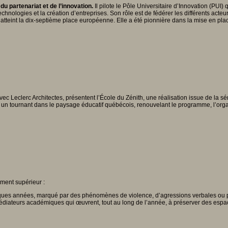
u partenariat et de l’innovation.
Il pilote le Pôle Universitaire d’Innovation (PUI
echnologies et la création d’entreprises. Son rôle est de fédérer les différents acte
 atteint la dix-septième place européenne. Elle a été pionnière dans la mise en plac
avec Leclerc Architectes, présentent l’École du Zénith, une réalisation issue de la
 un tournant dans le paysage éducatif québécois, renouvelant le programme, l’organ
ement supérieur :
ques années, marqué par des phénomènes de violence, d’agressions verbales ou phy
es médiateurs académiques qui œuvrent, tout au long de l’année, à préserver des espa