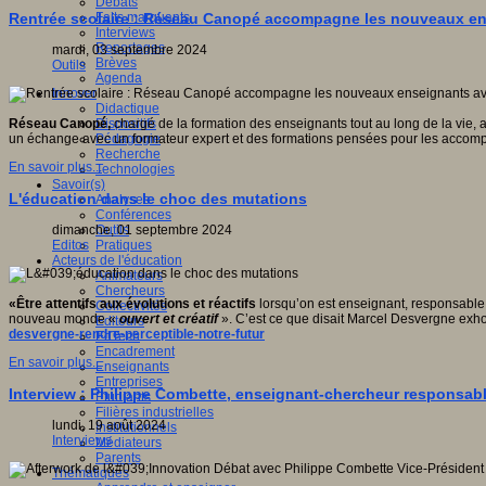
Débats
Faits marquants
Rentrée scolaire : Réseau Canopé accompagne les nouveaux en
Interviews
Reportages
mardi, 03 septembre 2024
Brèves
Outils
Agenda
Innover
Didactique
Dispositifs
Réseau Canopé,
chargé de la formation des enseignants tout au long de la vie,
Pédagogie
un échange avec un formateur expert et des formations pensées pour les accompa
Recherche
En savoir plus...
Technologies
Savoir(s)
L'éducation dans le choc des mutations
Analyses
Conférences
Outils
dimanche, 01 septembre 2024
Pratiques
Editos
Acteurs de l'éducation
Animateurs
Chercheurs
«
Être attentifs aux évolutions et réactifs
lorsqu’on est enseignant, responsable 
Collectivités
nouveau monde «
ouvert et créatif
». C’est ce que disait Marcel Desvergne exhor
Editeurs
desvergne-rendre-perceptible-notre-futur
EdTech
Encadrement
En savoir plus...
Enseignants
Entreprises
Interview : Philippe Combette, enseignant-chercheur responsable 
Etudiants
Filières industrielles
lundi, 19 août 2024
Institutionnels
Interviews
Médiateurs
Parents
Thématiques