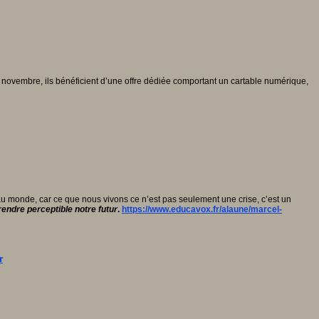
 novembre, ils bénéficient d’une offre dédiée comportant un cartable numérique,
 monde, car ce que nous vivons ce n’est pas seulement une crise, c’est un
rendre perceptible notre futur
.
https://www.educavox.fr/alaune/marcel-
r