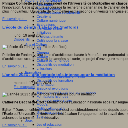
Apprendre et enseigner
Philippe Combette est vice-président de l’Université de Montpellier en charge d
Apprendre
l’innovation. Cette structure encourage la recherche partenariale, le transfert de t
Apprentissages
plus innovantes, l’Université de Montpellier est la seconde université française et
Apprentissages collaboratifs
Créativité
En savoir plus...
Culture numérique
Evaluations
L’école du Zénith (Lab-École Shefford)
Individualisation
Initiatives
lundi, 19 août 2024
Interdisciplinarité
Dispositifs
Outils pour la classe
Arts et Culture
Art
Cinéma
Pelletier de Fontenay, une firme d’architecture basée à Montréal, en partenariat 
Culture
d’architecture scolaire depuis les années soixante, ce projet d’envergure marque
Culture et numérique
Dispositifs de médiation
En savoir plus...
Littérature
Formation
L’année 2023 : une période très intense pour la médiation
Compétences professionnelles
Dispositifs de formation
mercredi, 17 juillet 2024
E- formation
Fait marquant
Enjeux et évolutions
Enseignement supérieur et numérique
Formations hybrides
Formation universitaire
Catherine Becchetti-Bizot :
Médiatrice de l’Éducation nationale et de l’Enseign
Mooc’s
Outils collaboratifs
Edito :
" Dans un contexte sociétal qui s'est considérablement tendu depuis quel
Sites ressources
l’École et l’Université, je tiens avant tout à saluer l’engagement et le travail d
Tutorat
acteurs de la communauté éducative.
Jeux
Jeu et éducation
En savoir plus...