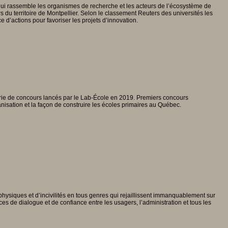
) qui rassemble les organismes de recherche et les acteurs de l’écosystème de
urs du territoire de Montpellier. Selon le classement Reuters des universités les
e d’actions pour favoriser les projets d’innovation.
 série de concours lancés par le Lab-École en 2019. Premiers concours
isation et la façon de construire les écoles primaires au Québec.
siques et d’incivilités en tous genres qui rejaillissent immanquablement sur
ces de dialogue et de confiance entre les usagers, l’administration et tous les