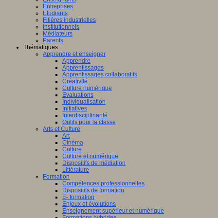
Entreprises
Etudiants
Filières industrielles
Institutionnels
Médiateurs
Parents
Thématiques
Apprendre et enseigner
Apprendre
Apprentissages
Apprentissages collaboratifs
Créativité
Culture numérique
Evaluations
Individualisation
Initiatives
Interdisciplinarité
Outils pour la classe
Arts et Culture
Art
Cinéma
Culture
Culture et numérique
Dispositifs de médiation
Littérature
Formation
Compétences professionnelles
Dispositifs de formation
E- formation
Enjeux et évolutions
Enseignement supérieur et numérique
Formations hybrides