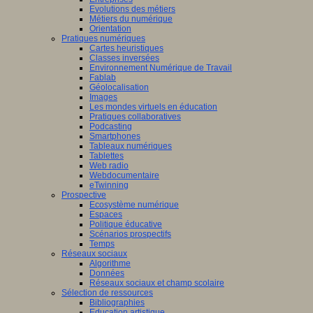
Evolutions des métiers
Métiers du numérique
Orientation
Pratiques numériques
Cartes heuristiques
Classes inversées
Environnement Numérique de Travail
Fablab
Géolocalisation
Images
Les mondes virtuels en éducation
Pratiques collaboratives
Podcasting
Smartphones
Tableaux numériques
Tablettes
Web radio
Webdocumentaire
eTwinning
Prospective
Ecosystème numérique
Espaces
Politique éducative
Scénarios prospectifs
Temps
Réseaux sociaux
Algorithme
Données
Réseaux sociaux et champ scolaire
Sélection de ressources
Bibliographies
Education artistique