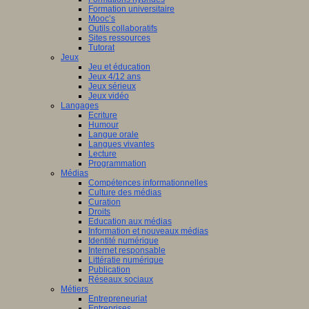
Formation universitaire
Mooc’s
Outils collaboratifs
Sites ressources
Tutorat
Jeux
Jeu et éducation
Jeux 4/12 ans
Jeux sérieux
Jeux vidéo
Langages
Ecriture
Humour
Langue orale
Langues vivantes
Lecture
Programmation
Médias
Compétences informationnelles
Culture des médias
Curation
Droits
Education aux médias
Information et nouveaux médias
Identité numérique
Internet responsable
Littératie numérique
Publication
Réseaux sociaux
Métiers
Entrepreneuriat
Entreprises