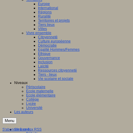
Europe
International
Régions
Ruralité
Territoires et projets
Tiers lieux
Villes
Vivre ensemble
Citoyenneté
Culture européenne
Démocratie
Egalité Hommes/Femmes
Ethique
Gouvernance
Inclusion
Laïcité
Ressources citoyenneté
Tiers - lieux
Vie scolaire et sociale
Niveaux
Périscolaire
Ecole maternelle
Ecole élémentaire
Collège
Lycée
Université
Les auteurs
Menu
S'abonner à ce flux RSS
S'informer