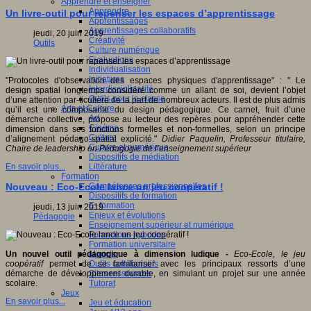
Apprendre et enseigner
Apprendre
Un livre-outil pour repenser les espaces d’apprentissage
Apprentissages
Apprentissages collaboratifs
jeudi, 20 juin 2019
Créativité
Outils
Culture numérique
Evaluations
Individualisation
Initiatives
"Protocoles d'observation des espaces physiques d'apprentissage" : " Le
Interdisciplinarité
design spatial longtemps considéré comme un allant de soi, devient l’objet
Outils pour la classe
d’une attention par-ticulière de la part de nombreux acteurs. Il est de plus admis
Arts et Culture
qu’il est une composante du design pédagogique. Ce carnet, fruit d’une
Art
démarche collective, propose au lecteur des repères pour appréhender cette
Cinéma
dimension dans ses fonctions formelles et non-formelles, selon un principe
Culture
d’alignement pédago-spatial explicité."
Didier Paquelin, Professeur titulaire,
Culture et numérique
Chaire de leadership en Pédagogie de l’enseignement supérieur
Dispositifs de médiation
Littérature
En savoir plus...
Formation
Compétences professionnelles
Nouveau : Eco-Ecole lance un jeu coopératif !
Dispositifs de formation
E- formation
jeudi, 13 juin 2019
Enjeux et évolutions
Pédagogie
Enseignement supérieur et numérique
Formations hybrides
Formation universitaire
Mooc’s
Un nouvel outil pédagogique à dimension ludique -
Eco-Ecole, le jeu
Outils collaboratifs
coopératif
permet de se familiariser avec les principaux ressorts d’une
Sites ressources
démarche de développement durable, en simulant un projet sur une année
Tutorat
scolaire.
Jeux
En savoir plus...
Jeu et éducation