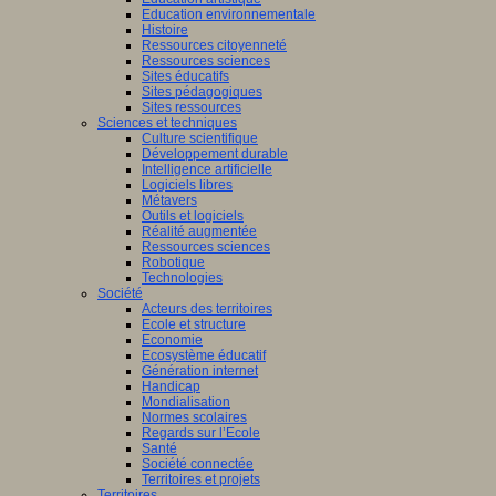
Education environnementale
Histoire
Ressources citoyenneté
Ressources sciences
Sites éducatifs
Sites pédagogiques
Sites ressources
Sciences et techniques
Culture scientifique
Développement durable
Intelligence artificielle
Logiciels libres
Métavers
Outils et logiciels
Réalité augmentée
Ressources sciences
Robotique
Technologies
Société
Acteurs des territoires
Ecole et structure
Economie
Ecosystème éducatif
Génération internet
Handicap
Mondialisation
Normes scolaires
Regards sur l’Ecole
Santé
Société connectée
Territoires et projets
Territoires