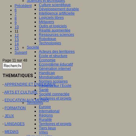
Sciences et techniques
Culture scientifique
Précédent
Développement durable
6
Intelligence artificielle
7
Logiciels libres
8
Métavers
9
Outils et logiciels
10
Réalité augmentée
11
Ressources sciences
12
Robotique
13
Technologies
14
Société
15
Acteurs des territoires
Suivant
Ecole et structure
Economie
Page 11 sur 48
Ecosystème éducatif
Génération internet
Handicap
THEMATIQUES
Mondialisation
Normes scolaires
-
APPRENDRE ET ENSEIGNER
Regards sur l’Ecole
Santé
-
ARTS ET CULTURE
Société connectée
Territoires et projets
-
EDUCATION AUX MEDIAS
Territoires
Europe
-
FORMATION
International
Régions
-
JEUX
Ruralité
-
LANGAGES
Territoires et projets
Tiers lieux
-
MEDIAS
Villes