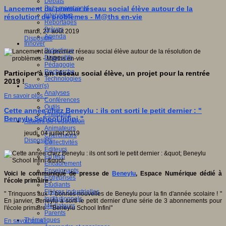
Débats
Faits marquants
Lancement du premier réseau social élève autour de la
Interviews
résolution de problèmes - M@ths en-vie
Reportages
Brèves
mardi, 27 août 2019
Agenda
Dispositifs
Innover
Didactique
Dispositifs
Pédagogie
Recherche
Participer à un réseau social élève, un projet pour la rentrée
Technologies
2019 !
Savoir(s)
Analyses
En savoir plus...
Conférences
Outils
Cette année chez Beneylu : ils ont sorti le petit dernier : "
Pratiques
Beneylu School Infini "
Acteurs de l'éducation
Animateurs
jeudi, 04 juillet 2019
Chercheurs
Dispositifs
Collectivités
Editeurs
EdTech
Encadrement
Enseignants
Voici le communiqué de presse de
Beneylu
, Espace Numérique dédié à
Entreprises
l'école primaire :
Etudiants
Filières industrielles
" Trinquons aux 7 bonnes nouvelles de Beneylu pour la fin d'année scolaire ! "
Institutionnels
En janvier, Beneylu a sorti le petit dernier d'une série de 3 abonnements pour
Médiateurs
l'école primaire : "Beneylu School Infini"
Parents
Thématiques
En savoir plus...