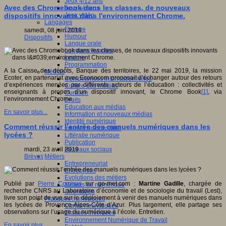
Jeux 4/12 ans
Avec des Chromebook dans les classes, de nouveaux
Jeux sérieux
Jeux vidéo
dispositifs innovants dans l'environnement Chrome.
Langages
Ecriture
samedi, 08 juin 2019
Humour
Dispositifs
Langue orale
Langues vivantes
Lecture
Programmation
A la Caisse des dépôts, Banque des territoires, le 22 mai 2019, la mission
Médias
Ecoter, en partenariat avec Econocom proposait d’échanger autour des retours
Compétences informationnelles
d’expériences menées par différents acteurs de l’éducation : collectivités et
Culture des médias
enseignants à propos d’un dispositif innovant, le Chrome Book
[1]
, via
Curation
l’environnement Chrome.
Droits
Education aux médias
En savoir plus...
Information et nouveaux médias
Identité numérique
Comment réussir l’entrée des manuels numériques dans les
Internet responsable
lycées ?
Littératie numérique
Publication
Réseaux sociaux
mardi, 23 avril 2019
Métiers
Brèves
Entrepreneuriat
Entreprises
Evolutions des métiers
Publié par
Pierre Coronas
sur go-met.com :
Martine Gadille
, chargée de
Métiers du numérique
recherche CNRS au Laboratoire d’économie et de sociologie du travail (Lest),
Orientation
livre son point de vue sur le déploiement à venir des manuels numériques dans
Pratiques numériques
les lycées de Provence-Alpes-Côte d’Azur. Plus largement, elle partage ses
Cartes heuristiques
observations sur l’usage du numérique à l’école. Entretien.
Classes inversées
Environnement Numérique de Travail
En savoir plus...