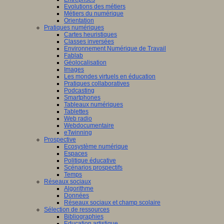
Evolutions des métiers
Métiers du numérique
Orientation
Pratiques numériques
Cartes heuristiques
Classes inversées
Environnement Numérique de Travail
Fablab
Géolocalisation
Images
Les mondes virtuels en éducation
Pratiques collaboratives
Podcasting
Smartphones
Tableaux numériques
Tablettes
Web radio
Webdocumentaire
eTwinning
Prospective
Ecosystème numérique
Espaces
Politique éducative
Scénarios prospectifs
Temps
Réseaux sociaux
Algorithme
Données
Réseaux sociaux et champ scolaire
Sélection de ressources
Bibliographies
Education artistique