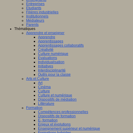
Entreprises
Etudiants
Filières industrielles
Institutionnels
Médiateurs
Parents
Thématiques
Apprendre et enseigner
Apprendre
Apprentissages
Apprentissages collaboratifs
Créativité
Culture numérique
Evaluations
Individualisation
Initiatives
Interdisciplinarité
Outils pour la classe
Arts et Culture
Art
Cinéma
Culture
Culture et numérique
Dispositifs de médiation
Littérature
Formation
Compétences professionnelles
Dispositifs de formation
E- formation
Enjeux et évolutions
Enseignement supérieur et numérique
Formations hybrides