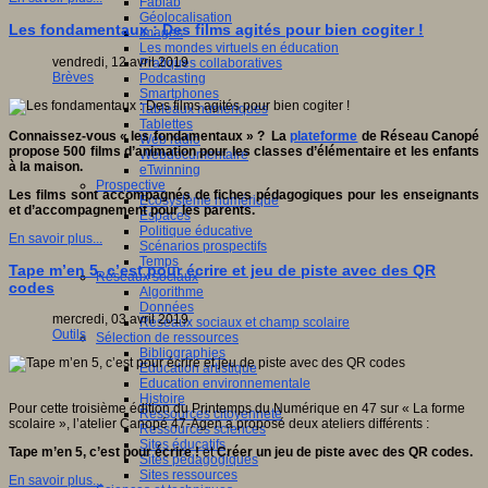
Fablab
Géolocalisation
Les fondamentaux : Des films agités pour bien cogiter !
Images
Les mondes virtuels en éducation
vendredi, 12 avril 2019
Pratiques collaboratives
Brèves
Podcasting
Smartphones
Tableaux numériques
Tablettes
Connaissez-vous « les fondamentaux » ? La
plateforme
de Réseau Canopé
Web radio
propose 500 films d’animation pour les classes d’élémentaire et les enfants
Webdocumentaire
à la maison.
eTwinning
Prospective
Les films sont accompagnés de fiches pédagogiques pour les enseignants
Ecosystème numérique
et d’accompagnement pour les parents.
Espaces
Politique éducative
En savoir plus...
Scénarios prospectifs
Temps
Tape m’en 5, c’est pour écrire et jeu de piste avec des QR
Réseaux sociaux
codes
Algorithme
Données
mercredi, 03 avril 2019
Réseaux sociaux et champ scolaire
Outils
Sélection de ressources
Bibliographies
Education artistique
Education environnementale
Histoire
Pour cette troisième édition du Printemps du Numérique en 47 sur « La forme
Ressources citoyenneté
scolaire », l’atelier Canopé 47-Agen a proposé deux ateliers différents :
Ressources sciences
Sites éducatifs
Tape m’en 5, c’est pour écrire !
et
Créer un jeu de piste avec des QR codes.
Sites pédagogiques
Sites ressources
En savoir plus...