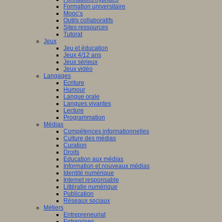
Formation universitaire
Mooc’s
Outils collaboratifs
Sites ressources
Tutorat
Jeux
Jeu et éducation
Jeux 4/12 ans
Jeux sérieux
Jeux vidéo
Langages
Ecriture
Humour
Langue orale
Langues vivantes
Lecture
Programmation
Médias
Compétences informationnelles
Culture des médias
Curation
Droits
Education aux médias
Information et nouveaux médias
Identité numérique
Internet responsable
Littératie numérique
Publication
Réseaux sociaux
Métiers
Entrepreneuriat
Entreprises