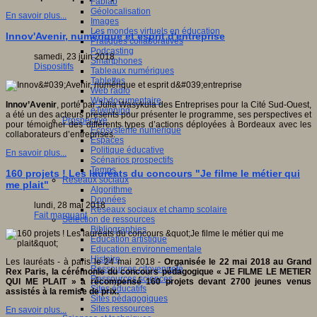
Fablab
Géolocalisation
En savoir plus...
Images
Les mondes virtuels en éducation
Innov'Avenir, numérique et esprit d'entreprise
Pratiques collaboratives
Podcasting
samedi, 23 juin 2018
Smartphones
Dispositifs
Tableaux numériques
Tablettes
Web radio
Webdocumentaire
Innov’Avenir
, porté par Julia Wasykula des Entreprises pour la Cité Sud-Ouest,
eTwinning
a été un des acteurs présents
pour présenter le programme, ses perspectives et
Prospective
pour témoigner des différents types d’actions déployées à Bordeaux avec les
Ecosystème numérique
collaborateurs d’entreprises.
Espaces
Politique éducative
En savoir plus...
Scénarios prospectifs
Temps
160 projets ! Les lauréats du concours "Je filme le métier qui
Réseaux sociaux
me plait"
Algorithme
Données
lundi, 28 mai 2018
Réseaux sociaux et champ scolaire
Fait marquant
Sélection de ressources
Bibliographies
Education artistique
Education environnementale
Histoire
Les lauréats - à paris le 24 mai 2018 -
Organisée le 22 mai 2018 au Grand
Ressources citoyenneté
Rex Paris, la cérémonie du concours pédagogique « JE FILME LE METIER
Ressources sciences
QUI ME PLAIT » a récompensé 160 projets devant 2700 jeunes venus
Sites éducatifs
assistés à la remise de prix.
Sites pédagogiques
Sites ressources
En savoir plus...