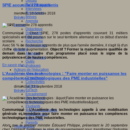
Débats
Faits marquants
SPIE accueille 278 apprentis
Interviews
Reportages
mercredi, 10 octobre 2018
Brèves
Brèves
Agenda
Innover
Didactique
Dispositifs
Communiqué : Chez SPIE, 278 postes d'apprentis couvrant 31 métiers
Pédagogie
spécialisés ont été pourvus sur le seul territoire allemand en ce début d'année
Recherche
scolaire.
Technologies
Avec 56 % de nouveaux apprentis de plus que l'année dernière, il s'agit là d'un
Savoir(s)
chiffre en forte augmentation.
Objectif ? Former la main-d'œuvre qualifiée de
Analyses
demain dans le cadre d'un programme placé sous le signe de la
Conférences
polyvalence et de hautes compétences.
Outils
En savoir plus...
Pratiques
Acteurs de l'éducation
L’Académie des technologies : "Faire monter en puissance les
Animateurs
Chercheurs
compétences technologiques des PME industrielles"
Collectivités
Editeurs
dimanche, 23 septembre 2018
EdTech
Brèves
Encadrement
Enseignants
Entreprises
Etudiants
Communiqué : L’Académie des technologies appelle à une mobilisation
Filières industrielles
générale et immédiate pour faire monter en puissance les compétences
Institutionnels
technologiques des PME industrielles.
Médiateurs
Parents
Alors que le premier ministre Édouard Philippe, présentant le 20 septembre
Thématiques
chez Dassault Systèmes le plan du gouvernement pour transformer l'industrie