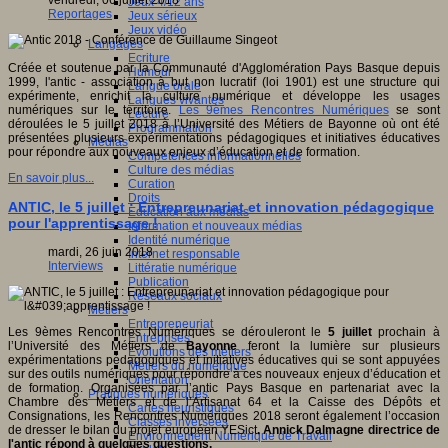
vendredi, 06 juillet 2018
Jeux 4/12 ans
Reportages
Jeux sérieux
Jeux vidéo
Langages
Ecriture
Créée et soutenue par la Communauté d'Agglomération Pays Basque depuis
Humour
1999, l'antic - association à but non lucratif (loi 1901) est une structure qui
Langue orale
expérimente, enrichit la culture numérique et développe les usages
Langues vivantes
numériques sur le territoire.
Les 9èmes Rencontres Numériques
se sont
Lecture
déroulées le 5 juillet 2018 à l’Université des Métiers de Bayonne où ont été
Programmation
présentées plusieurs expérimentations pédagogiques et initiatives éducatives
Médias
pour répondre aux nouveaux enjeux d’éducation et de formation.
Compétences informationnelles
Culture des médias
En savoir plus...
Curation
Droits
ANTIC, le 5 juillet : Entrepreunariat et innovation pédagogique
Education aux médias
pour l'apprentissage !
Information et nouveaux médias
Identité numérique
mardi, 26 juin 2018
Internet responsable
Interviews
Littératie numérique
Publication
Réseaux sociaux
Métiers
Entrepreneuriat
Les 9èmes Rencontres Numériques se dérouleront le
5 juillet
prochain à
Entreprises
l’Université des Métiers de
Bayonne
feront la lumière sur plusieurs
Evolutions des métiers
expérimentations pédagogiques et initiatives éducatives qui se sont appuyées
Métiers du numérique
sur des outils numériques pour répondre à ces nouveaux enjeux d’éducation et
Orientation
de formation. Organisées par l’antic Pays Basque en partenariat avec la
Pratiques numériques
Chambre des Métiers et de l’Artisanat 64 et la Caisse des Dépôts et
Cartes heuristiques
Consignations, les Rencontres Numériques 2018 seront également l’occasion
Classes inversées
de dresser le bilan du projet européen YESict
.
Annick Dalmagne directrice de
Environnement Numérique de Travail
l'antic répond à quelques questions.