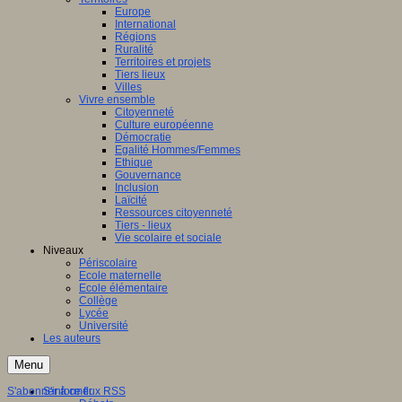
Europe
International
Régions
Ruralité
Territoires et projets
Tiers lieux
Villes
Vivre ensemble
Citoyenneté
Culture européenne
Démocratie
Egalité Hommes/Femmes
Ethique
Gouvernance
Inclusion
Laïcité
Ressources citoyenneté
Tiers - lieux
Vie scolaire et sociale
Niveaux
Périscolaire
Ecole maternelle
Ecole élémentaire
Collège
Lycée
Université
Les auteurs
Menu
S'abonner à ce flux RSS
S'informer