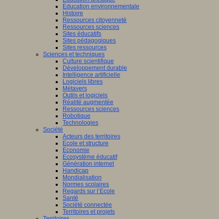
Education environnementale
Histoire
Ressources citoyenneté
Ressources sciences
Sites éducatifs
Sites pédagogiques
Sites ressources
Sciences et techniques
Culture scientifique
Développement durable
Intelligence artificielle
Logiciels libres
Métavers
Outils et logiciels
Réalité augmentée
Ressources sciences
Robotique
Technologies
Société
Acteurs des territoires
Ecole et structure
Economie
Ecosystème éducatif
Génération internet
Handicap
Mondialisation
Normes scolaires
Regards sur l’Ecole
Santé
Société connectée
Territoires et projets
Territoires