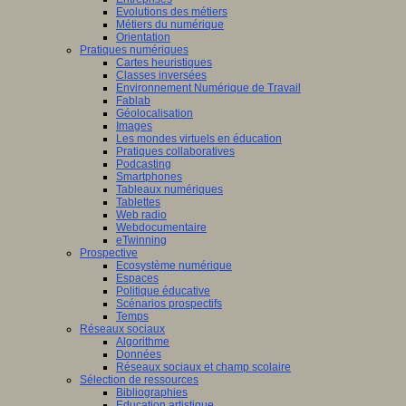
Evolutions des métiers
Métiers du numérique
Orientation
Pratiques numériques
Cartes heuristiques
Classes inversées
Environnement Numérique de Travail
Fablab
Géolocalisation
Images
Les mondes virtuels en éducation
Pratiques collaboratives
Podcasting
Smartphones
Tableaux numériques
Tablettes
Web radio
Webdocumentaire
eTwinning
Prospective
Ecosystème numérique
Espaces
Politique éducative
Scénarios prospectifs
Temps
Réseaux sociaux
Algorithme
Données
Réseaux sociaux et champ scolaire
Sélection de ressources
Bibliographies
Education artistique