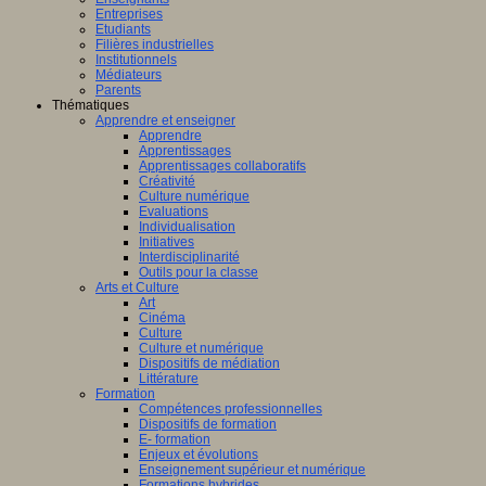
Entreprises
Etudiants
Filières industrielles
Institutionnels
Médiateurs
Parents
Thématiques
Apprendre et enseigner
Apprendre
Apprentissages
Apprentissages collaboratifs
Créativité
Culture numérique
Evaluations
Individualisation
Initiatives
Interdisciplinarité
Outils pour la classe
Arts et Culture
Art
Cinéma
Culture
Culture et numérique
Dispositifs de médiation
Littérature
Formation
Compétences professionnelles
Dispositifs de formation
E- formation
Enjeux et évolutions
Enseignement supérieur et numérique
Formations hybrides