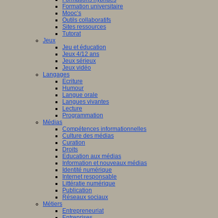
Formation universitaire
Mooc’s
Outils collaboratifs
Sites ressources
Tutorat
Jeux
Jeu et éducation
Jeux 4/12 ans
Jeux sérieux
Jeux vidéo
Langages
Ecriture
Humour
Langue orale
Langues vivantes
Lecture
Programmation
Médias
Compétences informationnelles
Culture des médias
Curation
Droits
Education aux médias
Information et nouveaux médias
Identité numérique
Internet responsable
Littératie numérique
Publication
Réseaux sociaux
Métiers
Entrepreneuriat
Entreprises