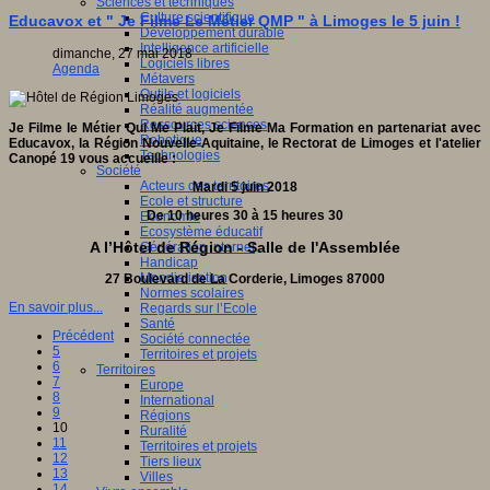
Sciences et techniques
Culture scientifique
Educavox et " Je Filme Le Métier QMP " à Limoges le 5 juin !
Développement durable
Intelligence artificielle
dimanche, 27 mai 2018
Logiciels libres
Agenda
Métavers
Outils et logiciels
Réalité augmentée
Ressources sciences
Je Filme le Métier Qui Me Plait, Je Filme Ma Formation en partenariat avec
Robotique
Educavox, la Région Nouvelle-Aquitaine, le Rectorat de Limoges et l'atelier
Technologies
Canopé 19 vous accueille :
Société
Acteurs des territoires
Mardi 5 juin 2018
Ecole et structure
De 10 heures 30 à 15 heures 30
Economie
Ecosystème éducatif
A l’Hôtel de Région - Salle de l'Assemblée
Génération internet
Handicap
Mondialisation
27 Boulevard de La Corderie, Limoges 87000
Normes scolaires
En savoir plus...
Regards sur l’Ecole
Santé
Précédent
Société connectée
5
Territoires et projets
6
Territoires
7
Europe
8
International
9
Régions
10
Ruralité
11
Territoires et projets
12
Tiers lieux
13
Villes
14