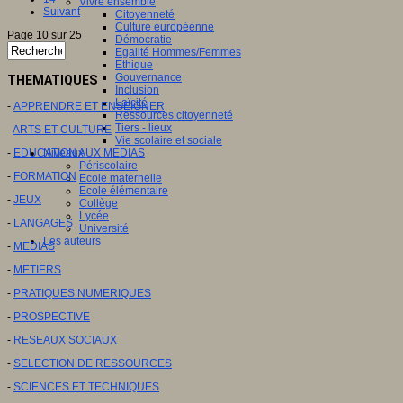
Vivre ensemble
Suivant
Citoyenneté
Culture européenne
Page 10 sur 25
Démocratie
Egalité Hommes/Femmes
Ethique
Gouvernance
THEMATIQUES
Inclusion
Laïcité
-
APPRENDRE ET ENSEIGNER
Ressources citoyenneté
Tiers - lieux
-
ARTS ET CULTURE
Vie scolaire et sociale
-
EDUCATION AUX MEDIAS
Niveaux
Périscolaire
-
FORMATION
Ecole maternelle
Ecole élémentaire
-
JEUX
Collège
Lycée
-
LANGAGES
Université
Les auteurs
-
MEDIAS
-
METIERS
-
PRATIQUES NUMERIQUES
-
PROSPECTIVE
-
RESEAUX SOCIAUX
-
SELECTION DE RESSOURCES
-
SCIENCES ET TECHNIQUES