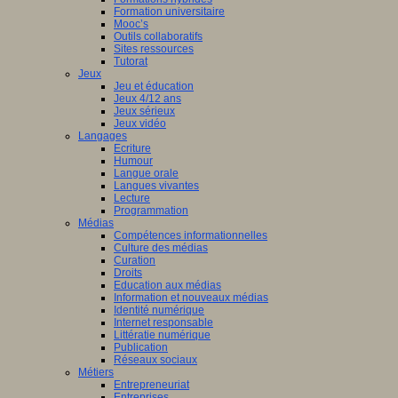
Formation universitaire
Mooc’s
Outils collaboratifs
Sites ressources
Tutorat
Jeux
Jeu et éducation
Jeux 4/12 ans
Jeux sérieux
Jeux vidéo
Langages
Ecriture
Humour
Langue orale
Langues vivantes
Lecture
Programmation
Médias
Compétences informationnelles
Culture des médias
Curation
Droits
Education aux médias
Information et nouveaux médias
Identité numérique
Internet responsable
Littératie numérique
Publication
Réseaux sociaux
Métiers
Entrepreneuriat
Entreprises