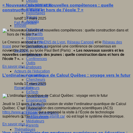
Débats
Faits marquants
« Nouveaux savoirs et nouvelles compétences : quelle
Interviews
construction dans et hors de l’école ? »
Reportages
Brèves
lundi, 17 mars 2025
Agenda
Fait marquant
Innover
Didactique
Dispositifs
Pédagogie
Recherche
Le Cnesco associé à l’
Ifé-ENS de Lyon
,
Réseau Canopé
et le
Réseau des
Technologies
Inspé
pour l’organisation, a organisé une conférence de consensus en
Savoir(s)
novembre 2024, au lycée Paul Bert (Paris) :
« Les nouveaux savoirs et les
Analyses
nouvelles compétences des jeunes : quelle construction dans et hors de
Conférences
l’école ? ».
Outils
En savoir plus...
Pratiques
Acteurs de l'éducation
L’ordinateur quantique de Calcul Québec : voyage vers le futur
Animateurs
Chercheurs
Collectivités
lundi, 17 mars 2025
Editeurs
Reportages
EdTech
Encadrement
Enseignants
Jeudi le 13 mars, j’ai eu l’occasion de visiter l’ordinateur quantique de Calcul
Entreprises
Québec. C’est l’Association des communicateurs scientifiques (ACS)
Etudiants
https://www.acs.qc.ca/
qui a organisé la visite à l’École de technologie
Filières industrielles
supérieurs (ETS)
https://www.etsmtl.ca/
où est logé le système électronique.
Institutionnels
Médiateurs
En savoir plus...
Parents
Thématiques
Vers une typologie des prudences numériques en éducation :