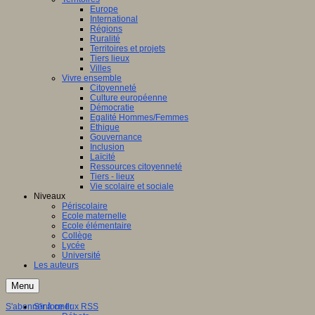
Europe
International
Régions
Ruralité
Territoires et projets
Tiers lieux
Villes
Vivre ensemble
Citoyenneté
Culture européenne
Démocratie
Egalité Hommes/Femmes
Ethique
Gouvernance
Inclusion
Laïcité
Ressources citoyenneté
Tiers - lieux
Vie scolaire et sociale
Niveaux
Périscolaire
Ecole maternelle
Ecole élémentaire
Collège
Lycée
Université
Les auteurs
Menu
S'abonner à ce flux RSS
S'informer