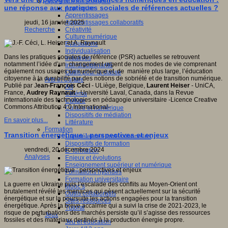
Apprendre et enseigner
une réponse aux pratiques sociales de références actuelles ?
Apprendre
Apprentissages
Apprentissages collaboratifs
jeudi, 16 janvier 2025
Créativité
Recherche
Culture numérique
Evaluations
Individualisation
Dans les pratiques sociales de référence (PSR) actuelles se retrouvent
Initiatives
notamment l’idée d’un changement urgent de nos modes de vie comprenant
Interdisciplinarité
également nos usages du numérique et, de manière plus large, l’éducation
Outils pour la classe
citoyenne à la durabilité par des notions de sobriété et de transition numérique.
Arts et Culture
Publié par J
ean-François Céci
- ULiège, Belgique,
Laurent Heiser
- UniCA,
Art
France,
Audrey Raynault
- Université Laval, Canada, dans la Revue
Cinéma
internationale des technologies en pédagogie universitaire -Licence Creative
Culture
Commons Attribution 4.0 International-
Culture et numérique
Dispositifs de médiation
En savoir plus...
Littérature
Formation
Transition énergétique : perspectives et enjeux
Compétences professionnelles
Dispositifs de formation
vendredi, 20 décembre 2024
E- formation
Analyses
Enjeux et évolutions
Enseignement supérieur et numérique
Formations hybrides
Formation universitaire
La guerre en Ukraine puis l’escalade des conflits au Moyen-Orient ont
Mooc’s
brutalement révélé les menaces qui pèsent actuellement sur la sécurité
Outils collaboratifs
énergétique et sur la poursuite les actions engagées pour la transition
Sites ressources
énergétique. Après la brève accalmie qui a suivi la crise de 2021-2023, le
Tutorat
risque de perturbations des marchés persiste qu’il s’agisse des ressources
Jeux
fossiles et des matériaux destinés à la production énergie propre.
Jeu et éducation