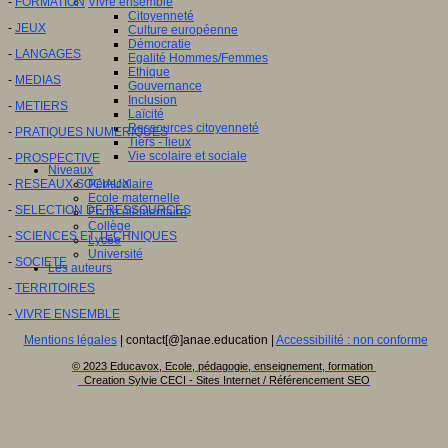
-
FORMATION
Vivre ensemble
Citoyenneté
-
JEUX
Culture européenne
Démocratie
-
LANGAGES
Egalité Hommes/Femmes
Ethique
-
MEDIAS
Gouvernance
Inclusion
-
METIERS
Laïcité
Ressources citoyenneté
-
PRATIQUES NUMERIQUES
Tiers - lieux
Vie scolaire et sociale
-
PROSPECTIVE
Niveaux
-
RESEAUX SOCIAUX
Périscolaire
Ecole maternelle
-
SELECTION DE RESSOURCES
Ecole élémentaire
Collège
-
SCIENCES ET TECHNIQUES
Lycée
Université
-
SOCIETE
Les auteurs
-
TERRITOIRES
-
VIVRE ENSEMBLE
Mentions légales
| contact[@]anae.education |
Accessibilité : non conforme
© 2023 Educavox, Ecole, pédagogie, enseignement, formation
Creation Sylvie CECI - Sites Internet / Référencement SEO