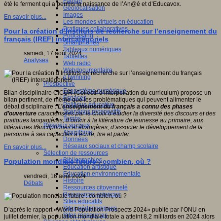
Fablab
été le ferment qui a permis la naissance de l’An@é et d’Educavox.
Géolocalisation
Images
En savoir plus...
Les mondes virtuels en éducation
Pratiques collaboratives
Pour la création d’Instituts de recherche sur l’enseignement du
Podcasting
français (IREF) intercatégoriels
Smartphones
Tableaux numériques
samedi, 17 août 2024
Tablettes
Analyses
Web radio
Webdocumentaire
eTwinning
Prospective
Ecosystème numérique
Bilan disciplinaire CICUR (Collectif d’interpellation du curriculum) propose un
Espaces
bilan pertinent, de même que les problématiques qui peuvent alimenter le
Politique éducative
débat disciplinaire :
L’enseignement du français a connu des phases
Scénarios prospectifs
d’ouverture
caractérisées par le choix d’étudier la diversité des discours et des
Temps
pratiques langagières, d’ouvrir à la littérature de jeunesse au primaire, aux
Réseaux sociaux
littératures francophones et étrangères, d’associer le développement de la
Algorithme
personne à ses capacités à écrire, lire et parler.
Données
Réseaux sociaux et champ scolaire
En savoir plus...
Sélection de ressources
Bibliographies
Population mondiale future : combien, où ?
Education artistique
Education environnementale
vendredi, 16 août 2024
Histoire
Débats
Ressources citoyenneté
Ressources sciences
Sites éducatifs
Sites pédagogiques
D’après le rapport «World Population Prospects 2024» publié par l’ONU en
Sites ressources
juillet dernier, la population mondiale totale a atteint 8,2 milliards en 2024 alors