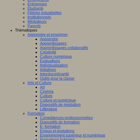
Entreprises
Etudiants
Filières industrielles
Institutionnels
Médiateurs
Parents
Thématiques
Apprendre et enseigner
Apprendre
Apprentissages
Apprentissages collaboratifs
Créativité
Culture numérique
Evaluations
Individualisation
Initiatives
Interdisciplinarité
Outils pour la classe
Arts et Culture
Art
Cinéma
Culture
Culture et numérique
Dispositifs de médiation
Littérature
Formation
Compétences professionnelles
Dispositifs de formation
E- formation
Enjeux et évolutions
Enseignement supérieur et numérique
Formations hybrides