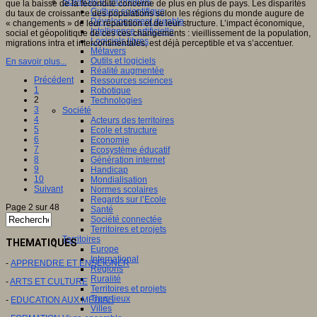
Sciences et techniques
que la baisse de la fécondité concerne de plus en plus de pays. Les disparités
Culture scientifique
du taux de croissance des populations selon les régions du monde augure de
Développement durable
« changements » de leur répartition et de leur structure. L’impact économique,
Intelligence artificielle
social et géopolitique de ces ces changements : vieillissement de la population,
Logiciels libres
migrations intra et intercontinentales, est déjà perceptible et va s’accentuer.
Métavers
Outils et logiciels
En savoir plus...
Réalité augmentée
Précédent
Ressources sciences
1
Robotique
2
Technologies
3
Société
4
Acteurs des territoires
5
Ecole et structure
6
Economie
7
Ecosystème éducatif
8
Génération internet
9
Handicap
10
Mondialisation
Suivant
Normes scolaires
Regards sur l’Ecole
Page 2 sur 48
Santé
Société connectée
Territoires et projets
Territoires
THEMATIQUES
Europe
International
-
APPRENDRE ET ENSEIGNER
Régions
Ruralité
-
ARTS ET CULTURE
Territoires et projets
Tiers lieux
-
EDUCATION AUX MEDIAS
Villes