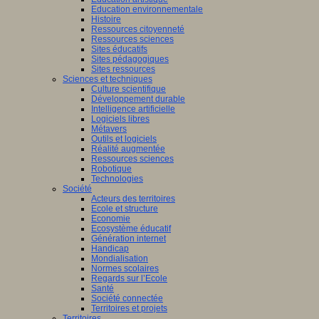
Education environnementale
Histoire
Ressources citoyenneté
Ressources sciences
Sites éducatifs
Sites pédagogiques
Sites ressources
Sciences et techniques
Culture scientifique
Développement durable
Intelligence artificielle
Logiciels libres
Métavers
Outils et logiciels
Réalité augmentée
Ressources sciences
Robotique
Technologies
Société
Acteurs des territoires
Ecole et structure
Economie
Ecosystème éducatif
Génération internet
Handicap
Mondialisation
Normes scolaires
Regards sur l’Ecole
Santé
Société connectée
Territoires et projets
Territoires