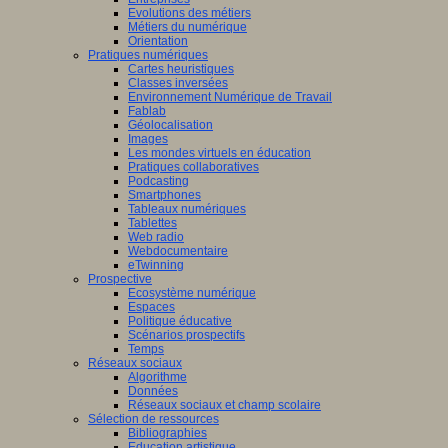
Evolutions des métiers
Métiers du numérique
Orientation
Pratiques numériques
Cartes heuristiques
Classes inversées
Environnement Numérique de Travail
Fablab
Géolocalisation
Images
Les mondes virtuels en éducation
Pratiques collaboratives
Podcasting
Smartphones
Tableaux numériques
Tablettes
Web radio
Webdocumentaire
eTwinning
Prospective
Ecosystème numérique
Espaces
Politique éducative
Scénarios prospectifs
Temps
Réseaux sociaux
Algorithme
Données
Réseaux sociaux et champ scolaire
Sélection de ressources
Bibliographies
Education artistique