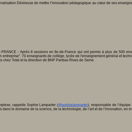
ionnalisation Désireuse de mettre l’innovation pédagogique au cœur de ses enseig
 Après 8 sessions en Ile-de-France qui ont permis à plus de 500 enseignan
treprise". 70 enseignants de collège, lycée de l'enseignement général et technologi
 chez Total et la direction de BNP Paribas Rives de Seine.
mplexe, rappelle Sophie Lamparter (
@sophielamparter
), responsable de l’équipe 
 dans le domaine de la science, de la technologie, de l’art et de l’innovation, en i