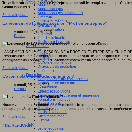
Apprendre et enseigner
Travailler sur des cas réels d’entreprises
: un solide tremplin vers la profess
Apprendre
Global Booster ».
Apprentissages
Apprentissages collaboratifs
En savoir plus...
Créativité
Culture numérique
Lancement de la 9ieme session "Prof en entreprise"
Evaluations
Individualisation
vendredi, 11 mars 2016
Initiatives
Brèves
Interdisciplinarité
Outils pour la classe
Arts et Culture
Art
LANCEMENT DE LA 9 e SESSION DE « PROF EN ENTREPRISE » EN ILE-DE-FRANCE -
Cinéma
Responsable lance ce vendredi 11 mars la 9e session de son programme "Prof en en
Culture
enseignants d’économie (ESPE) viennent d’achever un stage adapté à leur cursus
Culture et numérique
Dispositifs de médiation
En savoir plus...
Littérature
Formation
L’avenir est-il à l’antidisciplinarité ?
Compétences professionnelles
Dispositifs de formation
samedi, 05 mars 2016
E- formation
Débats
Enjeux et évolutions
Enseignement supérieur et numérique
Formations hybrides
Formation universitaire
Nous vivons dans un monde plus interconnecté que jamais et toujours plus co
Mooc’s
publique privée qui tisse des partenariats entre entreprises suisses et américaines
Outils collaboratifs
Sites ressources
En savoir plus...
Tutorat
Jeux
#DraftandCraft
Jeu et éducation