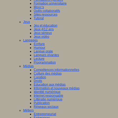
Formation universitaire
Mooc’s
Outils collaboratifs
Sites ressources
Tutorat
Jeux
Jeu et éducation
Jeux 4/12 ans
Jeux sérieux
Jeux vidéo
Langages
Ecriture
Humour
Langue orale
Langues vivantes
Lecture
Programmation
Médias
Compétences informationnelles
Culture des médias
Curation
Droits
Education aux médias
Information et nouveaux médias
Identité numérique
Internet responsable
Littératie numérique
Publication
Réseaux sociaux
Métiers
Entrepreneuriat
Entreprises