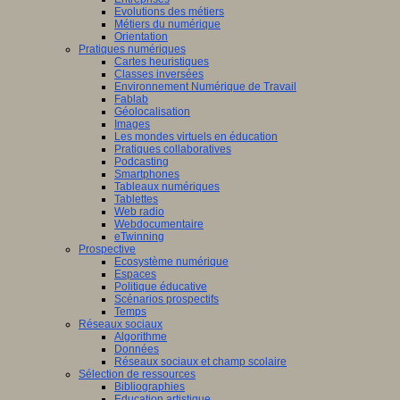
Evolutions des métiers
Métiers du numérique
Orientation
Pratiques numériques
Cartes heuristiques
Classes inversées
Environnement Numérique de Travail
Fablab
Géolocalisation
Images
Les mondes virtuels en éducation
Pratiques collaboratives
Podcasting
Smartphones
Tableaux numériques
Tablettes
Web radio
Webdocumentaire
eTwinning
Prospective
Ecosystème numérique
Espaces
Politique éducative
Scénarios prospectifs
Temps
Réseaux sociaux
Algorithme
Données
Réseaux sociaux et champ scolaire
Sélection de ressources
Bibliographies
Education artistique