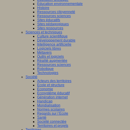
Education environnementale
Histoire
Ressources citoyenneté
Ressources sciences
Sites éducatifs
Sites pédagogiques
Sites ressources
Sciences et techniques
Culture scientifique
Développement durable
Intelligence artificielle
Logiciels libres
Métavers
Outils et logiciels
Réalité augmentée
Ressources sciences
Robotique
Technologies
Société
Acteurs des territoires
Ecole et structure
Economie
Ecosystème éducatif
Génération internet
Handicap
Mondialisation
Normes scolaires
Regards sur l’Ecole
Santé
Société connectée
Territoires et projets
Territoires