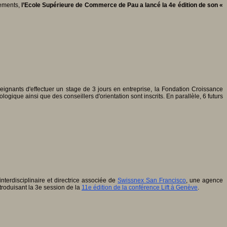
nements,
l’Ecole Supérieure de Commerce de Pau a lancé la 4e édition de son «
ts d'effectuer un stage de 3 jours en entreprise, la Fondation Croissance
que ainsi que des conseillers d'orientation sont inscrits. En parallèle, 6 futurs
interdisciplinaire et directrice associée de
Swissnex San Francisco
, une agence
ntroduisant la 3e session de la
11e édition de la conférence Lift à Genève
.