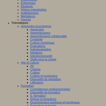
Entreprises
Etudiants
Filières industrielles
Institutionnels
Médiateurs
Parents
Thématiques
Apprendre et enseigner
Apprendre
Apprentissages
Apprentissages collaboratifs
Créativité
Culture numérique
Evaluations
Individualisation
Initiatives
Interdisciplinarité
Outils pour la classe
Arts et Culture
Art
Cinéma
Culture
Culture et numérique
Dispositifs de médiation
Littérature
Formation
Compétences professionnelles
Dispositifs de formation
E- formation
Enjeux et évolutions
Enseignement supérieur et numérique
Formations hybrides