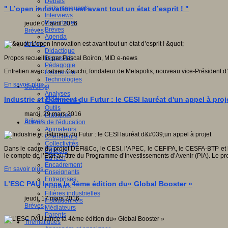
Débats
Faits marquants
" L’open innovation est avant tout un état d’esprit ! "
Interviews
Reportages
jeudi, 07 avril 2016
Brèves
Brèves
Agenda
Innover
Didactique
Dispositifs
Propos recueillis par Pascal Boiron, MID e-news
Pédagogie
Entretien avec Fabien Cauchi, fondateur de Metapolis, nouveau vice-Président d
Recherche
Technologies
En savoir plus...
Savoir(s)
Analyses
Industrie et Bâtiment du Futur : le CESI lauréat d'un appel à proj
Conférences
Outils
mardi, 29 mars 2016
Pratiques
Brèves
Acteurs de l'éducation
Animateurs
Chercheurs
Collectivités
Dans le cadre du projet DEFI&Co, le CESI, l’APEC, le CEFIPA, le CESFA-BTP et l’In
Editeurs
le compte de l’Etat au titre du Programme d’Investissements d’Avenir (PIA). Le pr
EdTech
Encadrement
En savoir plus...
Enseignants
Entreprises
L’ESC PAU lance la 4ème édition du« Global Booster »
Etudiants
Filières industrielles
jeudi, 17 mars 2016
Institutionnels
Brèves
Médiateurs
Parents
Thématiques