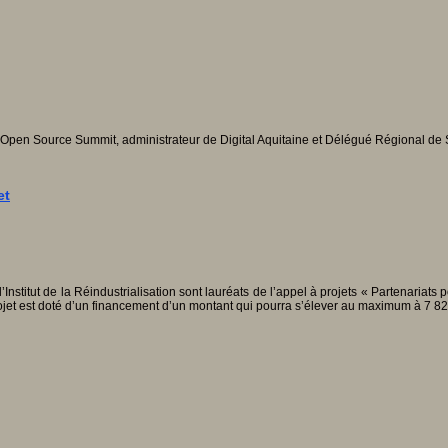
’Open Source Summit, administrateur de Digital Aquitaine et Délégué Régional de 
et
stitut de la Réindustrialisation sont lauréats de l’appel à projets « Partenariats 
ojet est doté d’un financement d’un montant qui pourra s’élever au maximum à 7 828