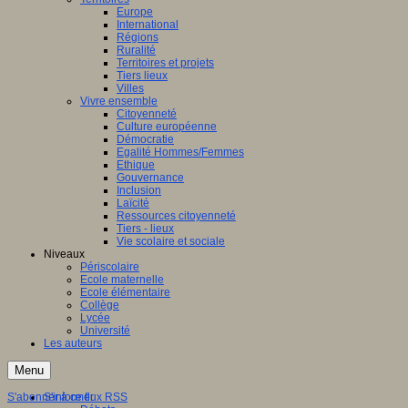
Europe
International
Régions
Ruralité
Territoires et projets
Tiers lieux
Villes
Vivre ensemble
Citoyenneté
Culture européenne
Démocratie
Egalité Hommes/Femmes
Ethique
Gouvernance
Inclusion
Laïcité
Ressources citoyenneté
Tiers - lieux
Vie scolaire et sociale
Niveaux
Périscolaire
Ecole maternelle
Ecole élémentaire
Collège
Lycée
Université
Les auteurs
Menu
S'abonner à ce flux RSS
S'informer