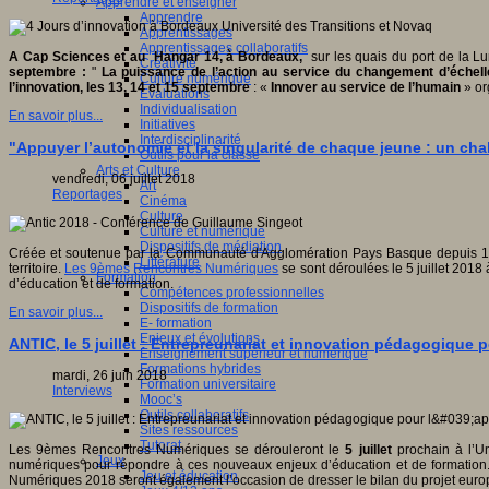
Apprendre et enseigner
Apprendre
Apprentissages
Apprentissages collaboratifs
A Cap Sciences et au Hangar 14, à Bordeaux,
sur les quais du port de la L
Créativité
septembre :
"
La puissance de l’action au service du changement d’échelle 
Culture numérique
l’innovation, les 13, 14 et 15 septembre
: «
Innover au service de l’humain
» or
Evaluations
Individualisation
En savoir plus...
Initiatives
Interdisciplinarité
"Appuyer l’autonomie et la singularité de chaque jeune : un c
Outils pour la classe
Arts et Culture
vendredi, 06 juillet 2018
Art
Reportages
Cinéma
Culture
Culture et numérique
Dispositifs de médiation
Créée et soutenue par la Communauté d'Agglomération Pays Basque depuis 1999, 
Littérature
territoire.
Les 9èmes Rencontres Numériques
se sont déroulées le 5 juillet 201
Formation
d’éducation et de formation.
Compétences professionnelles
Dispositifs de formation
En savoir plus...
E- formation
Enjeux et évolutions
ANTIC, le 5 juillet : Entrepreunariat et innovation pédagogique p
Enseignement supérieur et numérique
Formations hybrides
mardi, 26 juin 2018
Formation universitaire
Interviews
Mooc’s
Outils collaboratifs
Sites ressources
Tutorat
Les 9èmes Rencontres Numériques se dérouleront le
5 juillet
prochain à l’Un
Jeux
numériques pour répondre à ces nouveaux enjeux d’éducation et de formation. 
Jeu et éducation
Numériques 2018 seront également l’occasion de dresser le bilan du projet eur