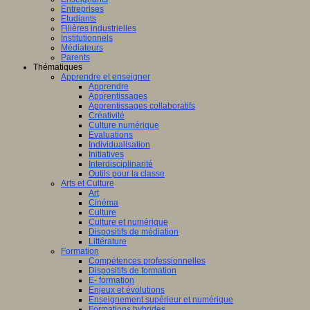
Entreprises
Etudiants
Filières industrielles
Institutionnels
Médiateurs
Parents
Thématiques
Apprendre et enseigner
Apprendre
Apprentissages
Apprentissages collaboratifs
Créativité
Culture numérique
Evaluations
Individualisation
Initiatives
Interdisciplinarité
Outils pour la classe
Arts et Culture
Art
Cinéma
Culture
Culture et numérique
Dispositifs de médiation
Littérature
Formation
Compétences professionnelles
Dispositifs de formation
E- formation
Enjeux et évolutions
Enseignement supérieur et numérique
Formations hybrides