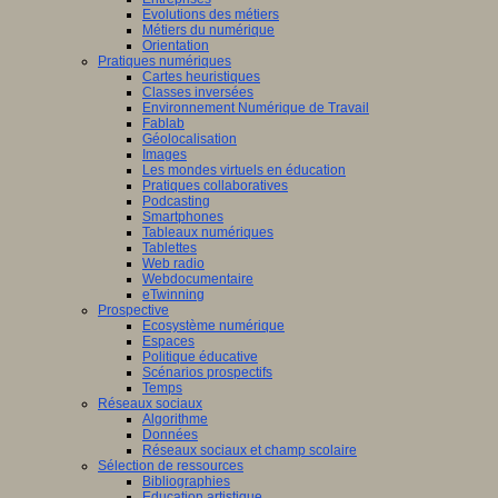
Evolutions des métiers
Métiers du numérique
Orientation
Pratiques numériques
Cartes heuristiques
Classes inversées
Environnement Numérique de Travail
Fablab
Géolocalisation
Images
Les mondes virtuels en éducation
Pratiques collaboratives
Podcasting
Smartphones
Tableaux numériques
Tablettes
Web radio
Webdocumentaire
eTwinning
Prospective
Ecosystème numérique
Espaces
Politique éducative
Scénarios prospectifs
Temps
Réseaux sociaux
Algorithme
Données
Réseaux sociaux et champ scolaire
Sélection de ressources
Bibliographies
Education artistique