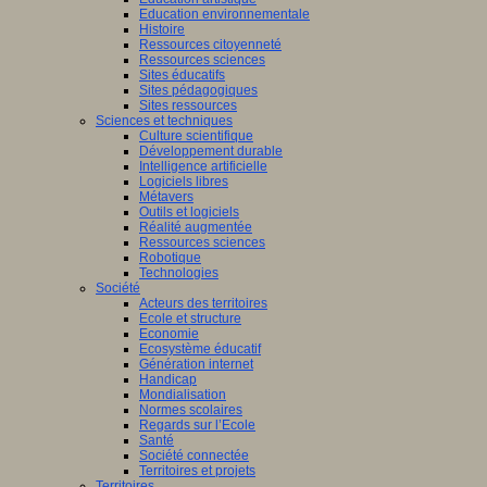
Education environnementale
Histoire
Ressources citoyenneté
Ressources sciences
Sites éducatifs
Sites pédagogiques
Sites ressources
Sciences et techniques
Culture scientifique
Développement durable
Intelligence artificielle
Logiciels libres
Métavers
Outils et logiciels
Réalité augmentée
Ressources sciences
Robotique
Technologies
Société
Acteurs des territoires
Ecole et structure
Economie
Ecosystème éducatif
Génération internet
Handicap
Mondialisation
Normes scolaires
Regards sur l’Ecole
Santé
Société connectée
Territoires et projets
Territoires