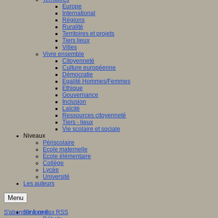
Europe
International
Régions
Ruralité
Territoires et projets
Tiers lieux
Villes
Vivre ensemble
Citoyenneté
Culture européenne
Démocratie
Egalité Hommes/Femmes
Ethique
Gouvernance
Inclusion
Laïcité
Ressources citoyenneté
Tiers - lieux
Vie scolaire et sociale
Niveaux
Périscolaire
Ecole maternelle
Ecole élémentaire
Collège
Lycée
Université
Les auteurs
Menu
S'abonner à ce flux RSS
S'informer