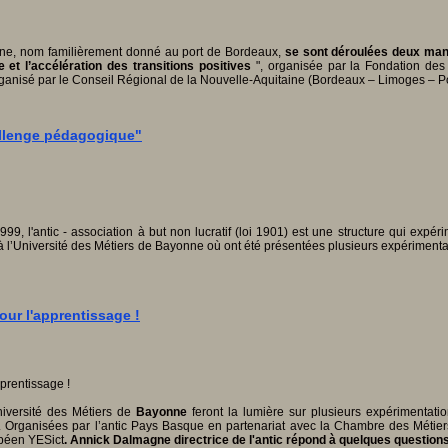
une, nom familièrement donné au port de Bordeaux,
se sont déroulées deux manif
et l’accélération des transitions positives
", organisée par la Fondation des
ganisé par le Conseil Régional de la Nouvelle-Aquitaine (Bordeaux – Limoges – P
hallenge pédagogique"
l'antic - association à but non lucratif (loi 1901) est une structure qui expéri
8 à l’Université des Métiers de Bayonne où ont été présentées plusieurs expérimen
our l'apprentissage !
iversité des Métiers de
Bayonne
feront la lumière sur plusieurs expérimentati
Organisées par l’antic Pays Basque en partenariat avec la Chambre des Métiers 
opéen YESict
.
Annick Dalmagne directrice de l'antic répond à quelques questions