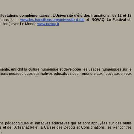
estations complémentaires : L’Université d’été des transitions, les 12 et 13
 transitions
www.les-transitions.org/université-d-été
et
NOVAQ, Le Festival de
oitiers) avec Le Monde
www.novaq.fr
mente, enrichit la culture numérique et développe les usages numériques sur le
tations pédagogiques et initiatives éducatives pour répondre aux nouveaux enjeux
ons pédagogiques et initiatives éducatives qui se sont appuyées sur des outils
et de l’Artisanat 64 et la Caisse des Dépôts et Consignations, les Rencontres
.