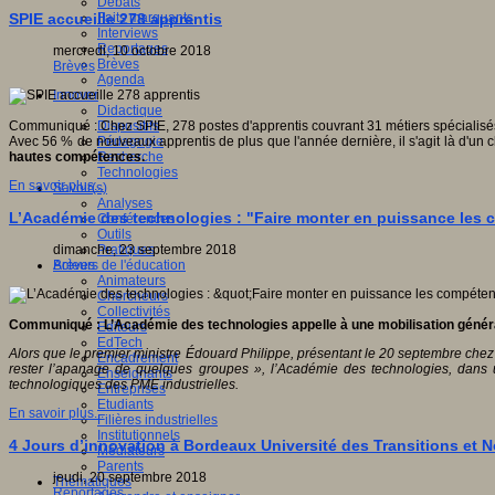
Débats
Faits marquants
SPIE accueille 278 apprentis
Interviews
Reportages
mercredi, 10 octobre 2018
Brèves
Brèves
Agenda
Innover
Didactique
Dispositifs
Communiqué : Chez SPIE, 278 postes d'apprentis couvrant 31 métiers spécialisés o
Pédagogie
Avec 56 % de nouveaux apprentis de plus que l'année dernière, il s'agit là d'un c
Recherche
hautes compétences.
Technologies
En savoir plus...
Savoir(s)
Analyses
L’Académie des technologies : "Faire monter en puissance les
Conférences
Outils
Pratiques
dimanche, 23 septembre 2018
Acteurs de l'éducation
Brèves
Animateurs
Chercheurs
Collectivités
Communiqué : L’Académie des technologies appelle à une mobilisation généra
Editeurs
EdTech
Alors que le premier ministre Édouard Philippe, présentant le 20 septembre chez 
Encadrement
rester l’apanage de quelques groupes », l’Académie des technologies, dans 
Enseignants
technologiques des PME industrielles.
Entreprises
Etudiants
En savoir plus...
Filières industrielles
Institutionnels
4 Jours d’innovation à Bordeaux Université des Transitions et 
Médiateurs
Parents
jeudi, 20 septembre 2018
Thématiques
Reportages