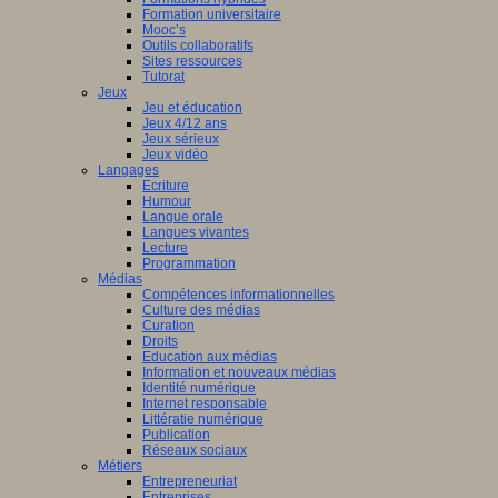
Formation universitaire
Mooc’s
Outils collaboratifs
Sites ressources
Tutorat
Jeux
Jeu et éducation
Jeux 4/12 ans
Jeux sérieux
Jeux vidéo
Langages
Ecriture
Humour
Langue orale
Langues vivantes
Lecture
Programmation
Médias
Compétences informationnelles
Culture des médias
Curation
Droits
Education aux médias
Information et nouveaux médias
Identité numérique
Internet responsable
Littératie numérique
Publication
Réseaux sociaux
Métiers
Entrepreneuriat
Entreprises