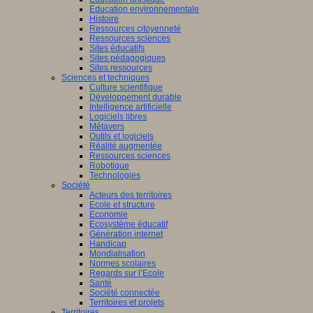
Education environnementale
Histoire
Ressources citoyenneté
Ressources sciences
Sites éducatifs
Sites pédagogiques
Sites ressources
Sciences et techniques
Culture scientifique
Développement durable
Intelligence artificielle
Logiciels libres
Métavers
Outils et logiciels
Réalité augmentée
Ressources sciences
Robotique
Technologies
Société
Acteurs des territoires
Ecole et structure
Economie
Ecosystème éducatif
Génération internet
Handicap
Mondialisation
Normes scolaires
Regards sur l’Ecole
Santé
Société connectée
Territoires et projets
Territoires