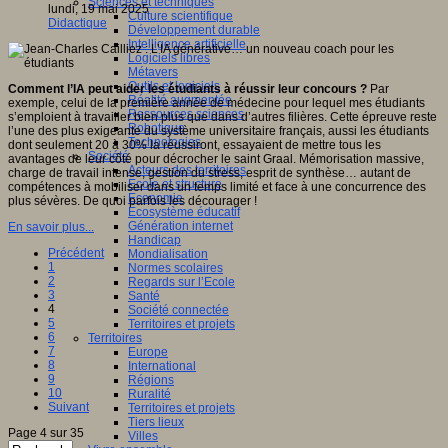
Sciences et techniques
lundi, 19 mai 2025
Culture scientifique
Didactique
Développement durable
Intelligence artificielle
Logiciels libres
Métavers
Outils et logiciels
Comment l’IA peut aider les étudiants à réussir leur concours ?
Par
Réalité augmentée
exemple, celui de la première année de médecine pour lequel mes étudiants
Ressources sciences
s’emploient à travailler bien plus que dans d’autres filières. Cette épreuve reste
Robotique
l’une des plus exigeante du système universitaire français, aussi les étudiants
Technologies
dont seulement 20 à 30% la réussiront, essayaient de mettre tous les
Société
avantages de leur côté pour décrocher le saint Graal. Mémorisation massive,
Acteurs des territoires
charge de travail intense, gestion du stress, esprit de synthèse… autant de
Ecole et structure
compétences à mobiliser dans un temps limité et face à une concurrence des
Economie
plus sévères. De quoi parfois les décourager !
Ecosystème éducatif
Génération internet
En savoir plus...
Handicap
Précédent
Mondialisation
1
Normes scolaires
2
Regards sur l’Ecole
3
Santé
4
Société connectée
5
Territoires et projets
6
Territoires
7
Europe
8
International
9
Régions
10
Ruralité
Suivant
Territoires et projets
Tiers lieux
Page 4 sur 35
Villes