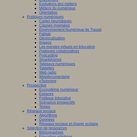
Evolutions des métiers
Métiers du numérique
Orientation
Pratiques numériques
Cartes heuristiques
Classes inversées
Environnement Numérique de Travail
Fablab
Géolocalisation
Images
Les mondes virtuels en éducation
Pratiques collaboratives
Podcasting
Smartphones
Tableaux numériques
Tablettes
Web radio
Webdocumentaire
eTwinning
Prospective
Ecosystème numérique
Espaces
Politique éducative
Scénarios prospectifs
Temps
Réseaux sociaux
Algorithme
Données
Réseaux sociaux et champ scolaire
Sélection de ressources
Bibliographies
Education artistique