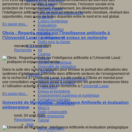
d’ici 2030 un équilibre entre trois éléments essentiels au bien-être des
Apprendre et enseigner
personnes et des sociétés à savoir l’économie, l’inclusion sociale et la
Apprendre
protection de l’environnement. Parallèlement, les développements de
Apprentissages
l’intelligence artificielle (IA) se sont accélérés à l’échelle mondiale, révélant des
Apprentissages collaboratifs
opportunités, mais aussi de fortes disparités entre le nord et le sud global.
Créativité
Culture numérique
En savoir plus...
Evaluations
Individualisation
Obvia : Regards croisés sur l’intelligence artificielle à
Initiatives
l’Université Laval : pratiques et enjeux en recherche
Interdisciplinarité
Outils pour la classe
Arts et Culture
mercredi, 13 août 2025
Art
Recherche
Cinéma
Culture
Culture et numérique
Dispositifs de médiation
Dans la suite des actions conduites pour brosser le portrait des utilisations des
Littérature
systèmes d’intelligence artificielle dans différents secteurs de l’enseignement et
Formation
de la recherche à l’Université Laval, il a été confié à l’Obvia un mandat pour
Compétences professionnelles
une consultation exploratoire visant à comprendre les grandes tendances liées
Dispositifs de formation
à l’utilisation actuelle d’outils d'IA en recherche à l’
Université Laval
.
E- formation
Enjeux et évolutions
En savoir plus...
Enseignement supérieur et numérique
Formations hybrides
Université de Montpellier : Intelligence Artificielle et évaluation
Formation universitaire
pédagogique
Mooc’s
Outils collaboratifs
lundi, 04 août 2025
Sites ressources
Reportages
Tutorat
Jeux
Jeu et éducation