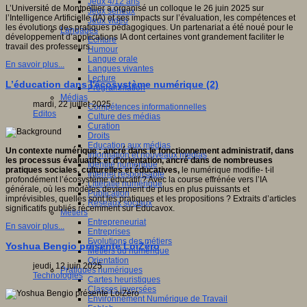
Jeux 4/12 ans
L’Université de Montpellier a organisé un colloque le 26 juin 2025 sur
Jeux sérieux
l’Intelligence Artificielle (IA) et ses impacts sur l’évaluation, les compétences et
Jeux vidéo
les évolutions des pratiques pédagogiques. Un partenariat a été noué pour le
Langages
développement d’applications IA dont certaines vont grandement faciliter le
Ecriture
travail des professeurs.
Humour
Langue orale
En savoir plus...
Langues vivantes
Lecture
L’éducation dans l'écosystème numérique (2)
Programmation
Médias
mardi, 22 juillet 2025
Compétences informationnelles
Editos
Culture des médias
Curation
Droits
Education aux médias
Un contexte numérique : ancré dans le fonctionnement administratif, dans
Information et nouveaux médias
les processus évaluatifs et d’orientation, ancré dans de nombreuses
Identité numérique
pratiques sociales, culturelles et éducatives,
le numérique modifie- t-il
Internet responsable
profondément l’écosystème éducatif ? Avec
la course effrénée vers l’IA
Littératie numérique
générale, où les modèles deviennent de plus en plus puissants et
Publication
imprévisibles, quelles sont les pratiques et les propositions ? Extraits d’articles
Réseaux sociaux
significatifs publiés récemment sur Educavox.
Métiers
Entrepreneuriat
En savoir plus...
Entreprises
Evolutions des métiers
Yoshua Bengio présente LoiZéro
Métiers du numérique
Orientation
jeudi, 12 juin 2025
Pratiques numériques
Technologies
Cartes heuristiques
Classes inversées
Environnement Numérique de Travail