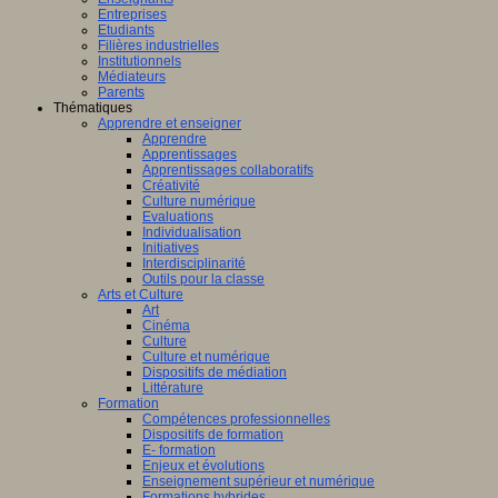
Entreprises
Etudiants
Filières industrielles
Institutionnels
Médiateurs
Parents
Thématiques
Apprendre et enseigner
Apprendre
Apprentissages
Apprentissages collaboratifs
Créativité
Culture numérique
Evaluations
Individualisation
Initiatives
Interdisciplinarité
Outils pour la classe
Arts et Culture
Art
Cinéma
Culture
Culture et numérique
Dispositifs de médiation
Littérature
Formation
Compétences professionnelles
Dispositifs de formation
E- formation
Enjeux et évolutions
Enseignement supérieur et numérique
Formations hybrides