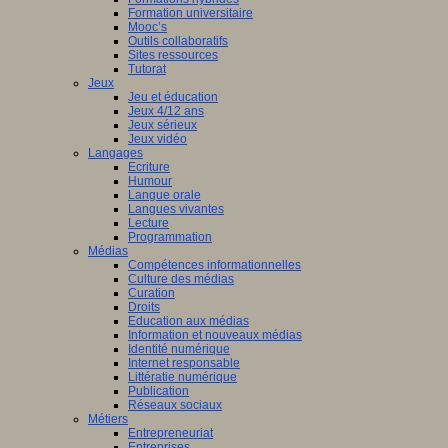
Formation universitaire
Mooc’s
Outils collaboratifs
Sites ressources
Tutorat
Jeux
Jeu et éducation
Jeux 4/12 ans
Jeux sérieux
Jeux vidéo
Langages
Ecriture
Humour
Langue orale
Langues vivantes
Lecture
Programmation
Médias
Compétences informationnelles
Culture des médias
Curation
Droits
Education aux médias
Information et nouveaux médias
Identité numérique
Internet responsable
Littératie numérique
Publication
Réseaux sociaux
Métiers
Entrepreneuriat
Entreprises