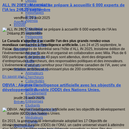
Débats
Faits marquants
ALL IN 2025 : Montréal se prépare à accueillir 6 000 experts de
Interviews
l’IA les 24&25 septembre
Reportages
Brèves
vendredi, 29 août 2025
Agenda
Agenda
Innover
Didactique
Dispositifs
Pédagogie
Recherche
Le Canada s’apprête à accueillir l’un des plus grands rendez-vous
Technologies
mondiaux consacrés à l’intelligence artificielle.
Les 24 et 25 septembre, le
Savoir(s)
Palais des congrès de Montréal sera l’hôte d’ALL IN 2025, troisième édition de
Analyses
l’événement initié par Scale AI et organisé en collaboration avec Mila. Plus de 6
Conférences
000 participants de près de 40 pays sont attendus, dont des dirigeants
Outils
d’entreprise, des chercheurs, des responsables politiques et des innovateurs.
Pratiques
L’événement se veut un carrefour pour l’écosystème canadien de l’IA, avec une
Acteurs de l'éducation
programmation ambitieuse réunissant plus de 200 conférenciers.
Animateurs
En savoir plus...
Chercheurs
Collectivités
OBVIA : Aligner l’intelligence artificielle avec les objectifs de
Editeurs
EdTech
développement durable (ODD) des Nations Unies.
Encadrement
Enseignants
jeudi, 28 août 2025
Entreprises
Brèves
Etudiants
Filières industrielles
Institutionnels
Médiateurs
En 2015, la communauté internationale adoptait les 17 Objectifs de
Parents
développement durable (ODD) de l’ONU, un cadre universel visant à atteindre
Thématiques