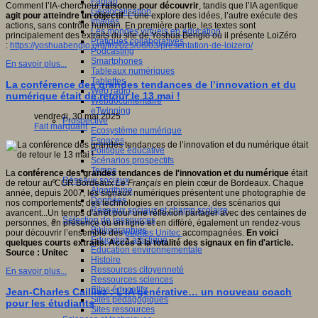
Fablab
Comment l’IA-chercheur
raisonne pour découvrir
, tandis que l’IA agentique
Géolocalisation
agit pour atteindre un objectif
. L’une explore des idées, l’autre exécute des
Images
actions, sans contrôle humain. En première partie, les textes sont
Les mondes virtuels en éducation
principalement des extraits du site de Yoshua Bengio où il présente LoiZéro
Pratiques collaboratives
:
https://yoshuabengio.org/fr/2025/06/03/presentation-de-loizero/
Podcasting
Smartphones
En savoir plus...
Tableaux numériques
Tablettes
La conférence des grandes tendances de l’innovation et du
Web radio
numérique était de retour le 13 mai !
Webdocumentaire
eTwinning
vendredi, 30 mai 2025
Prospective
Fait marquant
Ecosystème numérique
Espaces
Politique éducative
Scénarios prospectifs
Temps
La
conférence des grandes tendances de l'innovation et du numérique
était
Réseaux sociaux
de retour au CGR Bordeaux
Le Français
en plein cœur de Bordeaux. Chaque
Algorithme
année, depuis 2007, les signaux numériques présentent une photographie de
Données
nos comportements, des technologies en croissance, des scénarios qui
Réseaux sociaux et champ scolaire
avancent...Un temps d'arrêt pour une réflexion partager avec des centaines de
Sélection de ressources
personnes, en présence ou en ligne et en différé, également un rendez-vous
Bibliographies
pour découvrir l’ensemble des
pépites Unitec
accompagnées.
En voici
Education artistique
quelques courts extraits. Accès à la totalité des signaux en fin d'article.
Education environnementale
Source : Unitec
Histoire
Ressources citoyenneté
En savoir plus...
Ressources sciences
Sites éducatifs
Jean-Charles Cailliez : L’IA générative… un nouveau coach
Sites pédagogiques
pour les étudiants
Sites ressources