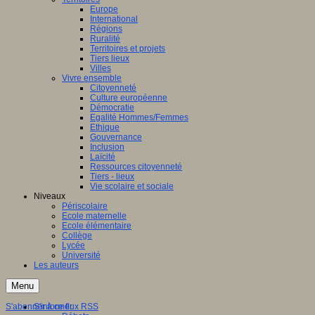
Europe
International
Régions
Ruralité
Territoires et projets
Tiers lieux
Villes
Vivre ensemble
Citoyenneté
Culture européenne
Démocratie
Egalité Hommes/Femmes
Ethique
Gouvernance
Inclusion
Laïcité
Ressources citoyenneté
Tiers - lieux
Vie scolaire et sociale
Niveaux
Périscolaire
Ecole maternelle
Ecole élémentaire
Collège
Lycée
Université
Les auteurs
Menu
S'abonner à ce flux RSS
S'informer