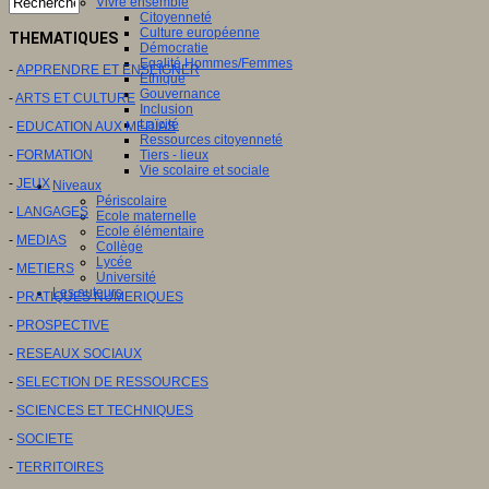
Vivre ensemble
Citoyenneté
Culture européenne
THEMATIQUES
Démocratie
Egalité Hommes/Femmes
-
APPRENDRE ET ENSEIGNER
Ethique
Gouvernance
-
ARTS ET CULTURE
Inclusion
Laïcité
-
EDUCATION AUX MEDIAS
Ressources citoyenneté
-
FORMATION
Tiers - lieux
Vie scolaire et sociale
-
JEUX
Niveaux
Périscolaire
-
LANGAGES
Ecole maternelle
Ecole élémentaire
-
MEDIAS
Collège
Lycée
-
METIERS
Université
Les auteurs
-
PRATIQUES NUMERIQUES
-
PROSPECTIVE
-
RESEAUX SOCIAUX
-
SELECTION DE RESSOURCES
-
SCIENCES ET TECHNIQUES
-
SOCIETE
-
TERRITOIRES