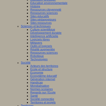
Education environnementale
Histoire
Ressources citoyenneté
Ressources sciences
Sites éducatifs
Sites pédagogiques
Sites ressources
Sciences et techniques
Culture scientifique
Développement durable
Intelligence artificielle
Logiciels libres
Métavers
Outils et logiciels
Réalité augmentée
Ressources sciences
Robotique
Technologies
Société
Acteurs des territoires
Ecole et structure
Economie
Ecosystème éducatif
Génération internet
Handicap
Mondialisation
Normes scolaires
Regards sur l’Ecole
Santé
Société connectée
Territoires et projets
Territoires