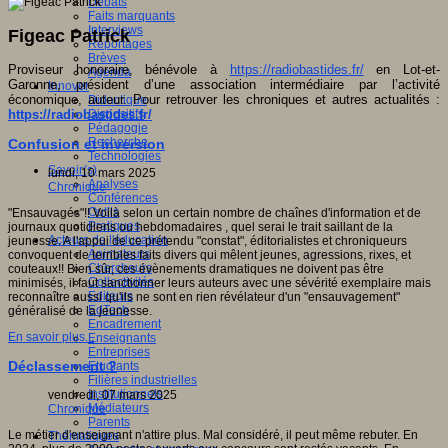
Débats
Faits marquants
Interviews
Figeac Patrick
Reportages
Brèves
Proviseur honoraire, bénévole à
https://radiobastides.fr/
en Lot-et-
Agenda
Garonne, président d’une association intermédiaire par l’activité
Innover
économique, auteur. Pour retrouver les chroniques et autres actualités :
Didactique
https://radiobastides.fr/
Dispositifs
Pédagogie
Recherche
Confusion et inversion
Technologies
Savoir(s)
lundi, 10 mars 2025
Analyses
Chronique
Conférences
Outils
"Ensauvagés"!! Voilà selon un certain nombre de chaînes d'information et de
Pratiques
journaux quotidiens ou hebdomadaires , quel serai le trait saillant de la
Acteurs de l'éducation
jeunesse. A l'appui de ce prétendu "constat", éditorialistes et chroniqueurs
Animateurs
convoquent de terribles faits divers qui mêlent jeunes, agressions, rixes, et
Chercheurs
couteaux!! Bien sûr, ces évènements dramatiques ne doivent pas être
Collectivités
minimisés, il faut sanctionner leurs auteurs avec une sévérité exemplaire mais
Editeurs
reconnaître aussi qu'ils ne sont en rien révélateur d'un "ensauvagement"
EdTech
généralisé de la jeunesse.
Encadrement
En savoir plus...
Enseignants
Entreprises
Déclassement ?
Etudiants
Filières industrielles
Institutionnels
vendredi, 07 mars 2025
Médiateurs
Chronique
Parents
Le métier d'enseignant n'attire plus. Mal considéré, il peut même rebuter. En
Thématiques