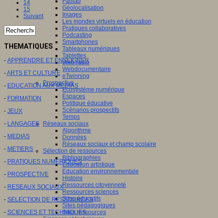
Fablab
14
Géolocalisation
15
Images
Suivant
Les mondes virtuels en éducation
Pratiques collaboratives
Podcasting
Smartphones
THEMATIQUES
Tableaux numériques
Tablettes
-
APPRENDRE ET ENSEIGNER
Web radio
Webdocumentaire
-
ARTS ET CULTURE
eTwinning
Prospective
-
EDUCATION AUX MEDIAS
Ecosystème numérique
Espaces
-
FORMATION
Politique éducative
Scénarios prospectifs
-
JEUX
Temps
Réseaux sociaux
-
LANGAGES
Algorithme
-
MEDIAS
Données
Réseaux sociaux et champ scolaire
-
METIERS
Sélection de ressources
Bibliographies
-
PRATIQUES NUMERIQUES
Education artistique
Education environnementale
-
PROSPECTIVE
Histoire
Ressources citoyenneté
-
RESEAUX SOCIAUX
Ressources sciences
Sites éducatifs
-
SELECTION DE RESSOURCES
Sites pédagogiques
Sites ressources
-
SCIENCES ET TECHNIQUES