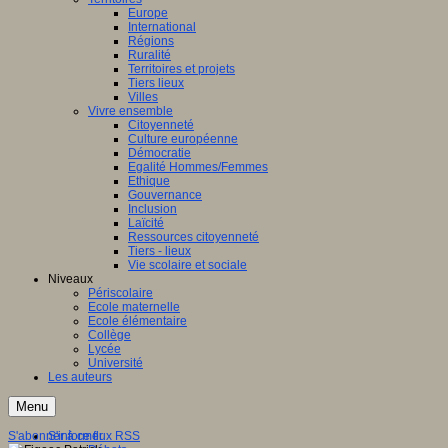
Europe
International
Régions
Ruralité
Territoires et projets
Tiers lieux
Villes
Vivre ensemble
Citoyenneté
Culture européenne
Démocratie
Egalité Hommes/Femmes
Ethique
Gouvernance
Inclusion
Laïcité
Ressources citoyenneté
Tiers - lieux
Vie scolaire et sociale
Niveaux
Périscolaire
Ecole maternelle
Ecole élémentaire
Collège
Lycée
Université
Les auteurs
Menu
S'abonner à ce flux RSS
S'informer