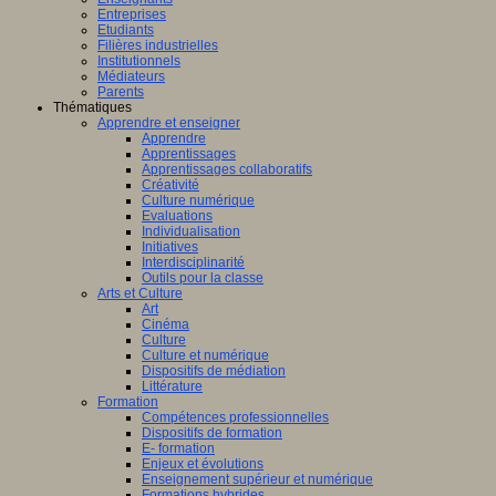
Entreprises
Etudiants
Filières industrielles
Institutionnels
Médiateurs
Parents
Thématiques
Apprendre et enseigner
Apprendre
Apprentissages
Apprentissages collaboratifs
Créativité
Culture numérique
Evaluations
Individualisation
Initiatives
Interdisciplinarité
Outils pour la classe
Arts et Culture
Art
Cinéma
Culture
Culture et numérique
Dispositifs de médiation
Littérature
Formation
Compétences professionnelles
Dispositifs de formation
E- formation
Enjeux et évolutions
Enseignement supérieur et numérique
Formations hybrides