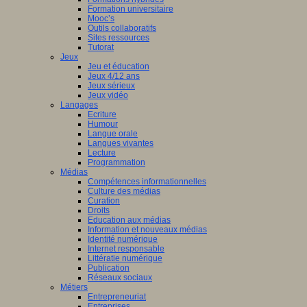
Formation universitaire
Mooc’s
Outils collaboratifs
Sites ressources
Tutorat
Jeux
Jeu et éducation
Jeux 4/12 ans
Jeux sérieux
Jeux vidéo
Langages
Ecriture
Humour
Langue orale
Langues vivantes
Lecture
Programmation
Médias
Compétences informationnelles
Culture des médias
Curation
Droits
Education aux médias
Information et nouveaux médias
Identité numérique
Internet responsable
Littératie numérique
Publication
Réseaux sociaux
Métiers
Entrepreneuriat
Entreprises