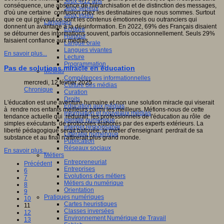
Jeux 4/12 ans
conséquence, une absence de hiérarchisation et de distinction des messages,
Jeux sérieux
d'où une certaine confusion chez les destinataires que nous sommes. Surtout
Jeux vidéo
que ce qui prévaut ce sont les contenus émotionnels ou outranciers qui
Langages
donnent un avantage à la désinformation. En 2022, 69% des Français disaient
Ecriture
se détourner des informations souvent, parfois occasionnellement. Seuls 29%
Humour
faisaient confiance aux médias.
Langue orale
Langues vivantes
En savoir plus...
Lecture
Programmation
Pas de solutions miracle en éducation
Médias
Compétences informationnelles
mercredi, 12 février 2025
Culture des médias
Chronique
Curation
Droits
L'éducation est une aventure humaine et non une solution miracle qui viserait
Education aux médias
à rendre nos enfants meilleurs parmi les meilleurs. Méfions-nous de cette
Information et nouveaux médias
tendance actuelle qui réduirait les professionnels de l'éducation au rôle de
Identité numérique
simples exécutants de protocoles élaborés par des experts extérieurs. La
Internet responsable
liberté pédagogique serait bafouée, le métier d'enseignant perdrait de sa
Littératie numérique
substance et au final n'attirerait plus grand monde.
Publication
Réseaux sociaux
En savoir plus...
Métiers
Entrepreneuriat
Précédent
Entreprises
6
Evolutions des métiers
7
Métiers du numérique
8
Orientation
9
Pratiques numériques
10
Cartes heuristiques
11
Classes inversées
12
Environnement Numérique de Travail
13