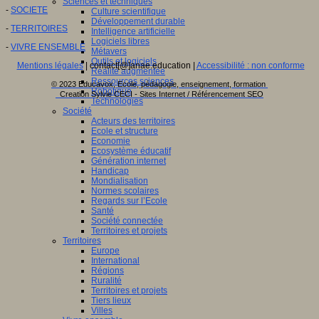
Sciences et techniques
-
SOCIETE
Culture scientifique
Développement durable
-
TERRITOIRES
Intelligence artificielle
Logiciels libres
-
VIVRE ENSEMBLE
Métavers
Outils et logiciels
Mentions légales
| contact[@]anae.education |
Accessibilité : non conforme
Réalité augmentée
Ressources sciences
© 2023 Educavox, Ecole, pédagogie, enseignement, formation
Robotique
Creation Sylvie CECI - Sites Internet / Référencement SEO
Technologies
Société
Acteurs des territoires
Ecole et structure
Economie
Ecosystème éducatif
Génération internet
Handicap
Mondialisation
Normes scolaires
Regards sur l’Ecole
Santé
Société connectée
Territoires et projets
Territoires
Europe
International
Régions
Ruralité
Territoires et projets
Tiers lieux
Villes