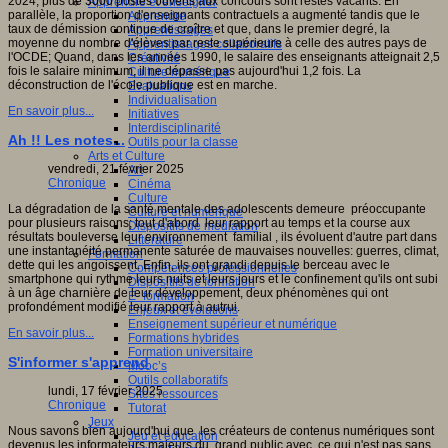
2024, plus de 3000 postes ouverts aux concours sont restés vacants. En
Apprendre et enseigner
parallèle, la proportion d'enseignants contractuels a augmenté tandis que le
Apprendre
taux de démission continue de croître et que, dans le premier degré, la
Apprentissages
moyenne du nombre d'élèves par reste supérieure à celle des autres pays de
Apprentissages collaboratifs
l'OCDE; Quand, dans les années 1990, le salaire des enseignants atteignait 2,5
Créativité
fois le salaire minimum, il ne dépasse pas aujourd'hui 1,2 fois. La
Culture numérique
déconstruction de l'école publique est en marche.
Evaluations
Individualisation
En savoir plus...
Initiatives
Interdisciplinarité
Ah !! Les notes...
Outils pour la classe
Arts et Culture
vendredi, 21 février 2025
Art
Chronique
Cinéma
Culture
La dégradation de la santé mentale des adolescents demeure préoccupante
Culture et numérique
pour plusieurs raisons; tout d'abord leur rapport au temps et la course aux
Dispositifs de médiation
résultats bouleverse leur environnement familial , ils évoluent d'autre part dans
Littérature
une instantanéité permanente saturée de mauvaises nouvelles: guerres, climat,
Formation
dette qui les angoissent. Enfin, ils ont grandi depuis le berceau avec le
Compétences professionnelles
smartphone qui rythme leurs nuits et leurs jours et le confinement qu'ils ont subi
Dispositifs de formation
à un âge charnière de leur développement, deux phénomènes qui ont
E- formation
profondément modifié leur rapport à autrui.
Enjeux et évolutions
Enseignement supérieur et numérique
En savoir plus...
Formations hybrides
Formation universitaire
S'informer s'apprend
Mooc’s
Outils collaboratifs
lundi, 17 février 2025
Sites ressources
Chronique
Tutorat
Jeux
Nous savons bien aujourd'hui que les créateurs de contenus numériques sont
Jeu et éducation
devenus les informateurs majeurs du grand public.avec, ce qui n'est pas sans