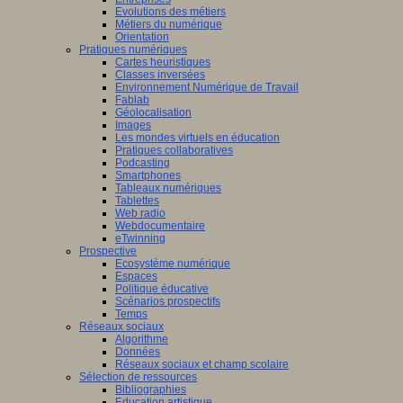
Evolutions des métiers
Métiers du numérique
Orientation
Pratiques numériques
Cartes heuristiques
Classes inversées
Environnement Numérique de Travail
Fablab
Géolocalisation
Images
Les mondes virtuels en éducation
Pratiques collaboratives
Podcasting
Smartphones
Tableaux numériques
Tablettes
Web radio
Webdocumentaire
eTwinning
Prospective
Ecosystème numérique
Espaces
Politique éducative
Scénarios prospectifs
Temps
Réseaux sociaux
Algorithme
Données
Réseaux sociaux et champ scolaire
Sélection de ressources
Bibliographies
Education artistique