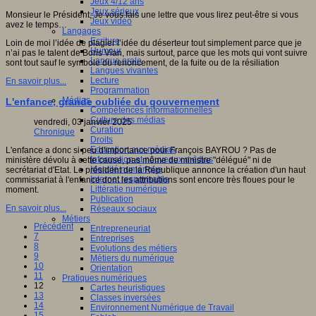
Jeux 4/12 ans
Jeux sérieux
Monsieur le Président, Je vous fais une lettre que vous lirez peut-être si vous
Jeux vidéo
avez le temps…
Langages
Ecriture
Loin de moi l’idée de plagier l’idée du déserteur tout simplement parce que je
Humour
n’ai pas le talent de Boris Vian, mais surtout, parce que les mots qui vont suivre
Langue orale
sont tout sauf le symbole du renoncement, de la fuite ou de la résiliation
Langues vivantes
Lecture
En savoir plus...
Programmation
Médias
L'enfance, grande oubliée du gouvernement
Compétences informationnelles
Culture des médias
vendredi, 03 janvier 2025
Curation
Chronique
Droits
Education aux médias
L'enfance a donc si peu d'importance pour François BAYROU ? Pas de
Information et nouveaux médias
ministère dévolu à cette cause, pas même de ministre "délégué" ni de
Identité numérique
secrétariat d'Etat. Le président de la République annonce la création d'un haut
Internet responsable
commissariat à l'enfance dont les attributions sont encore très floues pour le
Littératie numérique
moment.
Publication
En savoir plus...
Réseaux sociaux
Métiers
Précédent
Entrepreneuriat
7
Entreprises
8
Evolutions des métiers
9
Métiers du numérique
10
Orientation
11
Pratiques numériques
12
Cartes heuristiques
13
Classes inversées
14
Environnement Numérique de Travail
15