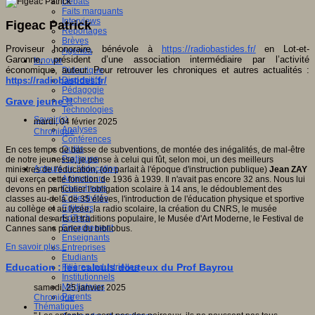
Débats
Faits marquants
Interviews
Figeac Patrick
Reportages
Brèves
Proviseur honoraire, bénévole à
https://radiobastides.fr/
en Lot-et-
Agenda
Garonne, président d’une association intermédiaire par l’activité
Innover
économique, auteur. Pour retrouver les chroniques et autres actualités :
Didactique
https://radiobastides.fr/
Dispositifs
Pédagogie
Recherche
Grave jeune !!
Technologies
Savoir(s)
mardi, 04 février 2025
Analyses
Chronique
Conférences
Outils
En ces temps de baisse de subventions, de montée des inégalités, de mal-être
Pratiques
de notre jeunesse, je pense à celui qui fût, selon moi, un des meilleurs
Acteurs de l'éducation
ministres de l'éducation, (on parlait à l'époque d'instruction publique)
Jean ZAY
Animateurs
qui exerça cette fonction de 1936 à 1939. Il n'avait pas encore 32 ans. Nous lui
Chercheurs
devons en particulier l'obligation scolaire à 14 ans, le dédoublement des
Collectivités
classes au-delà de 35 élèves, l'introduction de l'éducation physique et sportive
Editeurs
au collège et au lycée, la radio scolaire, la création du CNRS, le musée
EdTech
national des arts et traditions populaire, le Musée d'Art Moderne, le Festival de
Encadrement
Cannes sans parler du bibliobus.
Enseignants
En savoir plus...
Entreprises
Etudiants
Education : les calculs douteux du Prof Bayrou
Filières industrielles
Institutionnels
Médiateurs
samedi, 25 janvier 2025
Parents
Chronique
Thématiques