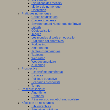
Evolutions des métiers
Métiers du numérique
Orientation
Pratiques numériques
Cartes heuristiques
Classes inversées
Environnement Numérique de Travail
Fablab
Géolocalisation
Images
Les mondes virtuels en éducation
Pratiques collaboratives
Podcasting
Smartphones
Tableaux numériques
Tablettes
Web radio
Webdocumentaire
eTwinning
Prospective
Ecosystème numérique
Espaces
Politique éducative
Scénarios prospectifs
Temps
Réseaux sociaux
Algorithme
Données
Réseaux sociaux et champ scolaire
Sélection de ressources
Bibliographies
Education artistique