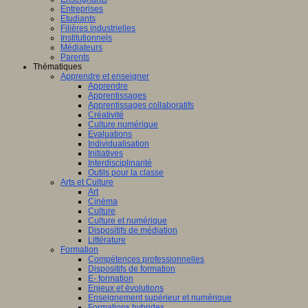
Entreprises
Etudiants
Filières industrielles
Institutionnels
Médiateurs
Parents
Thématiques
Apprendre et enseigner
Apprendre
Apprentissages
Apprentissages collaboratifs
Créativité
Culture numérique
Evaluations
Individualisation
Initiatives
Interdisciplinarité
Outils pour la classe
Arts et Culture
Art
Cinéma
Culture
Culture et numérique
Dispositifs de médiation
Littérature
Formation
Compétences professionnelles
Dispositifs de formation
E- formation
Enjeux et évolutions
Enseignement supérieur et numérique
Formations hybrides