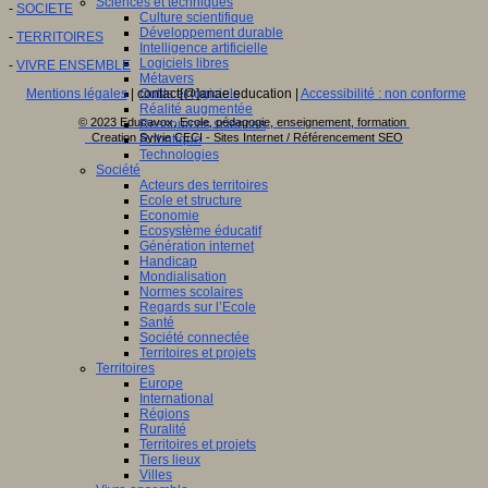
Sciences et techniques
-
SOCIETE
Culture scientifique
Développement durable
-
TERRITOIRES
Intelligence artificielle
Logiciels libres
-
VIVRE ENSEMBLE
Métavers
Outils et logiciels
Mentions légales
| contact[@]anae.education |
Accessibilité : non conforme
Réalité augmentée
© 2023 Educavox, Ecole, pédagogie, enseignement, formation
Ressources sciences
Creation Sylvie CECI - Sites Internet / Référencement SEO
Robotique
Technologies
Société
Acteurs des territoires
Ecole et structure
Economie
Ecosystème éducatif
Génération internet
Handicap
Mondialisation
Normes scolaires
Regards sur l’Ecole
Santé
Société connectée
Territoires et projets
Territoires
Europe
International
Régions
Ruralité
Territoires et projets
Tiers lieux
Villes