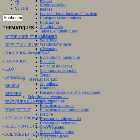
Fablab
16
Géolocalisation
Suivant
Images
Les mondes virtuels en éducation
Pratiques collaboratives
Podcasting
Smartphones
THEMATIQUES
Tableaux numériques
Tablettes
-
APPRENDRE ET ENSEIGNER
Web radio
Webdocumentaire
-
ARTS ET CULTURE
eTwinning
Prospective
-
EDUCATION AUX MEDIAS
Ecosystème numérique
-
FORMATION
Espaces
Politique éducative
-
JEUX
Scénarios prospectifs
Temps
-
LANGAGES
Réseaux sociaux
Algorithme
-
MEDIAS
Données
Réseaux sociaux et champ scolaire
-
METIERS
Sélection de ressources
Bibliographies
-
PRATIQUES NUMERIQUES
Education artistique
Education environnementale
-
PROSPECTIVE
Histoire
-
RESEAUX SOCIAUX
Ressources citoyenneté
Ressources sciences
-
SELECTION DE RESSOURCES
Sites éducatifs
Sites pédagogiques
-
SCIENCES ET TECHNIQUES
Sites ressources