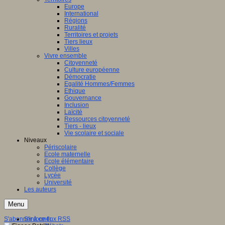
Europe
International
Régions
Ruralité
Territoires et projets
Tiers lieux
Villes
Vivre ensemble
Citoyenneté
Culture européenne
Démocratie
Egalité Hommes/Femmes
Ethique
Gouvernance
Inclusion
Laïcité
Ressources citoyenneté
Tiers - lieux
Vie scolaire et sociale
Niveaux
Périscolaire
Ecole maternelle
Ecole élémentaire
Collège
Lycée
Université
Les auteurs
Menu
S'abonner à ce flux RSS
S'informer