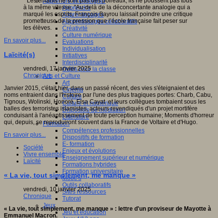
" Les enfants ne sont pas des poireaux, ils ne poussent pas tous
Apprendre et enseigner
à la même vitesse. "Au-delà de la déconcertante analogie qui a
Apprendre
marqué les esprits, François Bayrou laissait poindre une critique
Apprentissages
prometteuse de la pression que l’école française fait peser sur
Apprentissages collaboratifs
les élèves.
Créativité
Culture numérique
En savoir plus...
Evaluations
Individualisation
Laïcité(s)
Initiatives
Interdisciplinarité
vendredi, 17 janvier 2025
Outils pour la classe
Chronique
Arts et Culture
Art
Janvier 2015, c'était hier, dans un passé récent, des vies s'éteignaient et des
Cinéma
noms entraient dans l'histoire par l'une des plus tragiques portes: Charb, Cabu,
Culture
Tignous, Wolinski, Honoré, Elsa Cayat et leurs collègues tombaient sous les
Culture et numérique
balles des terroristes islamistes, acteurs revendiqués d'un projet mortifère
Dispositifs de médiation
conduisant à l'anéantissement de toute perception humaine; Moments d'horreur
Littérature
qui, depuis, se reproduiront souvent dans la France de Voltaire et d'Hugo.
Formation
Compétences professionnelles
En savoir plus...
Dispositifs de formation
E- formation
Société
Enjeux et évolutions
Vivre ensemble
Enseignement supérieur et numérique
Laïcité
Formations hybrides
Formation universitaire
« La vie, tout simplement, me manque »
Mooc’s
Outils collaboratifs
vendredi, 10 janvier 2025
Sites ressources
Chronique
Tutorat
Jeux
« La vie, tout simplement, me manque » : lettre d'un proviseur de Mayotte à
Jeu et éducation
Emmanuel Macron.