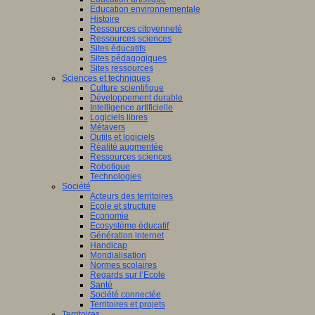
Education environnementale
Histoire
Ressources citoyenneté
Ressources sciences
Sites éducatifs
Sites pédagogiques
Sites ressources
Sciences et techniques
Culture scientifique
Développement durable
Intelligence artificielle
Logiciels libres
Métavers
Outils et logiciels
Réalité augmentée
Ressources sciences
Robotique
Technologies
Société
Acteurs des territoires
Ecole et structure
Economie
Ecosystème éducatif
Génération internet
Handicap
Mondialisation
Normes scolaires
Regards sur l’Ecole
Santé
Société connectée
Territoires et projets
Territoires