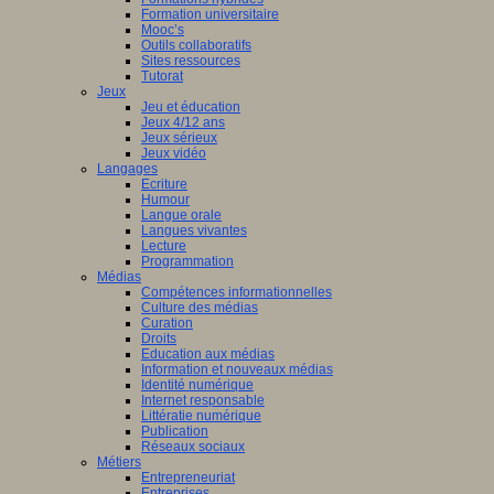
Formation universitaire
Mooc’s
Outils collaboratifs
Sites ressources
Tutorat
Jeux
Jeu et éducation
Jeux 4/12 ans
Jeux sérieux
Jeux vidéo
Langages
Ecriture
Humour
Langue orale
Langues vivantes
Lecture
Programmation
Médias
Compétences informationnelles
Culture des médias
Curation
Droits
Education aux médias
Information et nouveaux médias
Identité numérique
Internet responsable
Littératie numérique
Publication
Réseaux sociaux
Métiers
Entrepreneuriat
Entreprises