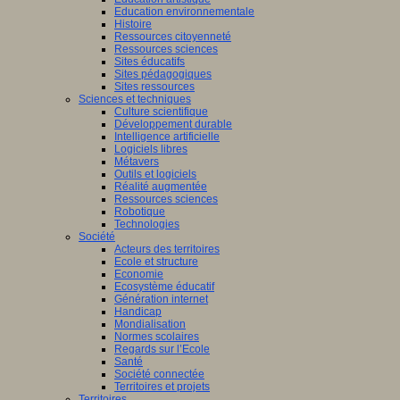
Education environnementale
Histoire
Ressources citoyenneté
Ressources sciences
Sites éducatifs
Sites pédagogiques
Sites ressources
Sciences et techniques
Culture scientifique
Développement durable
Intelligence artificielle
Logiciels libres
Métavers
Outils et logiciels
Réalité augmentée
Ressources sciences
Robotique
Technologies
Société
Acteurs des territoires
Ecole et structure
Economie
Ecosystème éducatif
Génération internet
Handicap
Mondialisation
Normes scolaires
Regards sur l’Ecole
Santé
Société connectée
Territoires et projets
Territoires