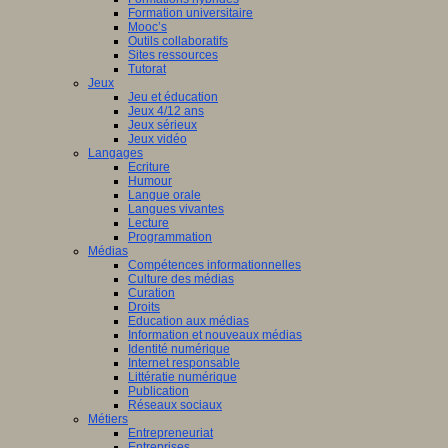
Formation universitaire
Mooc’s
Outils collaboratifs
Sites ressources
Tutorat
Jeux
Jeu et éducation
Jeux 4/12 ans
Jeux sérieux
Jeux vidéo
Langages
Ecriture
Humour
Langue orale
Langues vivantes
Lecture
Programmation
Médias
Compétences informationnelles
Culture des médias
Curation
Droits
Education aux médias
Information et nouveaux médias
Identité numérique
Internet responsable
Littératie numérique
Publication
Réseaux sociaux
Métiers
Entrepreneuriat
Entreprises