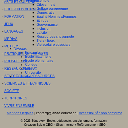
Vivre ensemble
-
ARTS ET CULTURE
Citoyenneté
Culture européenne
-
EDUCATION AUX MEDIAS
Démocratie
-
FORMATION
Egalité Hommes/Femmes
Ethique
-
JEUX
Gouvernance
Inclusion
-
LANGAGES
Laïcité
Ressources citoyenneté
-
MEDIAS
Tiers - lieux
Vie scolaire et sociale
-
METIERS
Niveaux
Périscolaire
-
PRATIQUES NUMERIQUES
Ecole maternelle
Ecole élémentaire
-
PROSPECTIVE
Collège
-
RESEAUX SOCIAUX
Lycée
Université
-
SELECTION DE RESSOURCES
Les auteurs
-
SCIENCES ET TECHNIQUES
-
SOCIETE
-
TERRITOIRES
-
VIVRE ENSEMBLE
Mentions légales
| contact[@]anae.education |
Accessibilité : non conforme
© 2023 Educavox, Ecole, pédagogie, enseignement, formation
Creation Sylvie CECI - Sites Internet / Référencement SEO