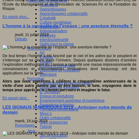
Chaire Good in Tech par l’Institut Mines-Télécom Business School (IMT-BS), de
Apprendre et enseigner
l'Ecole du Management et de l'Innovation de Sciences Po et la Fondation du
Apprendre
Risque.
Apprentissages
Apprentissages collaboratifs
En savoir plus...
Créativité
Culture numérique
L’homme à la conquête de l’espace : une aventure éternelle ?
Evaluations
Individualisation
jeudi, 11 juillet 2019
Initiatives
Débats
Interdisciplinarité
Outils pour la classe
Arts et Culture
Art
De tout temps l’homme a été fasciné par le ciel et les astres qui le peuplent et
Cinéma
s’interroge sur sa place dans l’Univers. Depuis quelques dizaines d’années
Culture
l’exploration méthodique du cosmos a rapporté une masse impressionnante de
Culture et numérique
connaissances et d’innombrables innovations dont beaucoup ont des
Dispositifs de médiation
applications sur la Terre.
Littérature
Formation
Alors que nous apprêtons à célébrer le cinquantième anniversaire de la
Compétences professionnelles
visite d’une autre planète par un être humain, la lune, voyageons dans le
Dispositifs de formation
temps pour apprécier le chemin parcouru et imaginer le futur.
E- formation
Enjeux et évolutions
En savoir plus...
Enseignement supérieur et numérique
Formations hybrides
LES SIGNAUX NUMERIQUES 2019 – Anticiper notre monde de
Formation universitaire
demain
Mooc’s
Outils collaboratifs
mardi, 18 juin 2019
Sites ressources
Reportages
Tutorat
Jeux
Jeu et éducation