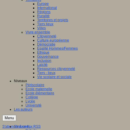
Europe
International
Régions
Ruralité
Territoires et projets
Tiers lieux
Villes
Vivre ensemble
Citoyenneté
Culture européenne
Démocratie
Egalité Hommes/Femmes
Ethique
Gouvernance
Inclusion
Laïcité
Ressources citoyenneté
Tiers - lieux
Vie scolaire et sociale
Niveaux
Périscolaire
Ecole maternelle
Ecole élémentaire
Collège
Lycée
Université
Les auteurs
Menu
S'abonner à ce flux RSS
S'informer