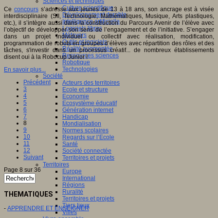
Sciences et techniques
Culture scientifique
Ce
concours
s’adresse aux jeunes de 13 à 18 ans, son ancrage est à visée
Développement durable
interdisciplinaire (SII, Technologie, Mathématiques, Musique, Arts plastiques,
Intelligence artificielle
etc.), il s’intègre aussi dans la construction du Parcours Avenir de l’élève avec
Logiciels libres
l’objectif de développer son sens de l’engagement et de l’initiative. S’engager
Métavers
dans un projet individuel ou collectif avec réalisation, modification,
Outils et logiciels
programmation de robots en groupes d’élèves avec répartition des rôles et des
Réalité augmentée
tâches, s'investir dans un processus créatif... de nombreux établissements
Ressources sciences
disent oui à la Robocup Junior !
Robotique
Technologies
En savoir plus...
Société
Précédent
Acteurs des territoires
3
Ecole et structure
4
Economie
5
Ecosystème éducatif
6
Génération internet
7
Handicap
8
Mondialisation
9
Normes scolaires
10
Regards sur l’Ecole
11
Santé
12
Société connectée
Suivant
Territoires et projets
Territoires
Page 8 sur 36
Europe
International
Régions
Ruralité
THEMATIQUES
Territoires et projets
Tiers lieux
-
APPRENDRE ET ENSEIGNER
Villes