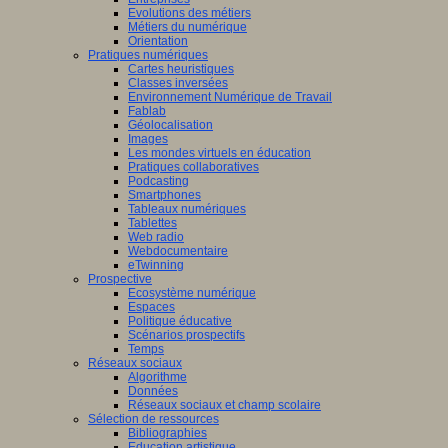
Evolutions des métiers
Métiers du numérique
Orientation
Pratiques numériques
Cartes heuristiques
Classes inversées
Environnement Numérique de Travail
Fablab
Géolocalisation
Images
Les mondes virtuels en éducation
Pratiques collaboratives
Podcasting
Smartphones
Tableaux numériques
Tablettes
Web radio
Webdocumentaire
eTwinning
Prospective
Ecosystème numérique
Espaces
Politique éducative
Scénarios prospectifs
Temps
Réseaux sociaux
Algorithme
Données
Réseaux sociaux et champ scolaire
Sélection de ressources
Bibliographies
Education artistique