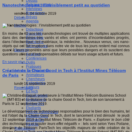
Débats
Faits marquants
Nanotechnologies : l’invisiblement petit au quotidien
Interviews
Reportages
vendredi, 04 octobre 2019
Brèves
Débats
Agenda
Innover
Didactique
Dispositifs
En moins de 40 ans les nanotechnologies ont trouvé de multiples applications
Pédagogie
dans des domaines très variés et elles ont permis d’incontestables progrès,
Recherche
dans l’électronique, les matériaux, la médecine... Nouveaux venus, ces nano-
Technologies
objets qui ont fait irruption dans notre vie de tous les jours restent mal connus
Savoir(s)
quant à leurs propriétés ainsi que leurs possibles dangers et ils suscitent des
Analyses
questions utiles et d’indispensables débats sur leurs usage actuels et futurs.
Conférences
En savoir plus...
Outils
Pratiques
Création de la Chaire Good in Tech à l’Institut Mines Télécom
Acteurs de l'éducation
Animateurs
de Paris
Chercheurs
Collectivités
lundi, 16 septembre 2019
Editeurs
Reportages
EdTech
Encadrement
Enseignants
Entreprises
Etudiants
Le développement de technologies responsables pour le bien des humains, tel
Filières industrielles
est l'objet de la Chaire Good In Tech, dont le lancement s’est déroulé le jeudi
Institutionnels
12 septembre 2019 à l’Institut Mines Télécom de Paris. «
Explorer le bon côté
Médiateurs
des technologies et juguler leurs effet négatifs
» : tels sont selon Yves Poilane,
Parents
directeur de Télécom ParisTech les objectifs majeurs de cette création de la
Thématiques