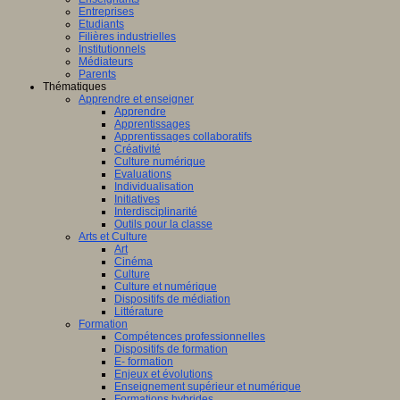
Entreprises
Etudiants
Filières industrielles
Institutionnels
Médiateurs
Parents
Thématiques
Apprendre et enseigner
Apprendre
Apprentissages
Apprentissages collaboratifs
Créativité
Culture numérique
Evaluations
Individualisation
Initiatives
Interdisciplinarité
Outils pour la classe
Arts et Culture
Art
Cinéma
Culture
Culture et numérique
Dispositifs de médiation
Littérature
Formation
Compétences professionnelles
Dispositifs de formation
E- formation
Enjeux et évolutions
Enseignement supérieur et numérique
Formations hybrides