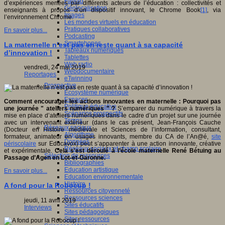
Fablab
d’expériences menées par différents acteurs de l’éducation : collectivités et
Géolocalisation
enseignants à propos d’un dispositif innovant, le Chrome Book
[1]
, via
Images
l’environnement Chrome.
Les mondes virtuels en éducation
Pratiques collaboratives
En savoir plus...
Podcasting
Smartphones
La maternelle n’est pas en reste quant à sa capacité
Tableaux numériques
d’innovation !
Tablettes
Web radio
vendredi, 24 mai 2019
Webdocumentaire
Reportages
eTwinning
Prospective
Ecosystème numérique
Espaces
Comment encourager les actions innovantes en maternelle : Pourquoi pas
Politique éducative
une journée " ateliers numériques " ?
S’emparer du numérique à travers la
Scénarios prospectifs
mise en place d’ateliers numériques dans le cadre d’un projet sur une journée
Temps
avec un intervenant extérieur (dans le cas présent, Jean-François Cauche
Réseaux sociaux
(Docteur en Histoire médiévale et Sciences de l’information, consultant,
Algorithme
formateur, animateur en usages innovants, membre du CA de l’An@é,
site
Données
périscolaire
sur Educavox) peut s’apparenter à une action innovante, créative
Réseaux sociaux et champ scolaire
et expérimentale.
Cela s'est déroulé à l’école maternelle René Bétuing au
Sélection de ressources
Passage d’Agen en Lot-et-Garonne.
Bibliographies
Education artistique
En savoir plus...
Education environnementale
Histoire
A fond pour la Robocup !
Ressources citoyenneté
Ressources sciences
jeudi, 11 avril 2019
Sites éducatifs
Interviews
Sites pédagogiques
Sites ressources